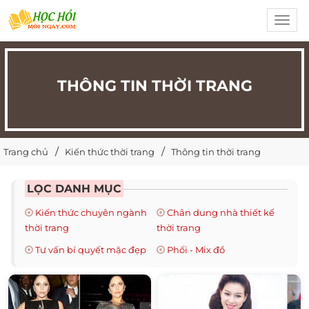
Toggl
navig
THÔNG TIN THỜI TRANG
Trang chủ
Kiến thức thời trang
Thông tin thời trang
LỌC DANH MỤC
Kiến thức chuyên ngành
Chân dung nhà thiết kế
thời trang
thời trang
Tư vấn bí quyết mặc đẹp
Phối - Mix đồ