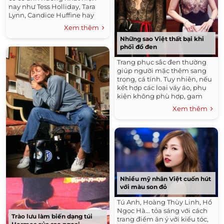
nay như Tess Holliday, Tara
Lynn, Candice Huffine hay
Ashley Graham.
Xem thêm
Những sao Việt thất bại khi
phối đồ đen
Trang phục sắc đen thường
giúp người mặc thêm sang
trọng, cá tính. Tuy nhiên, nếu
kết hợp các loại váy áo, phụ
kiện không phù hợp, gam
màu này dễ phản tác dụng.
Xem thêm
Nhiều mỹ nhân Việt cuốn hút
với màu son đỏ
Tú Anh, Hoàng Thùy Linh, Hồ
Ngọc Hà... tỏa sáng với cách
Trào lưu làm biến dạng túi
trang điểm ăn ý với kiểu tóc,