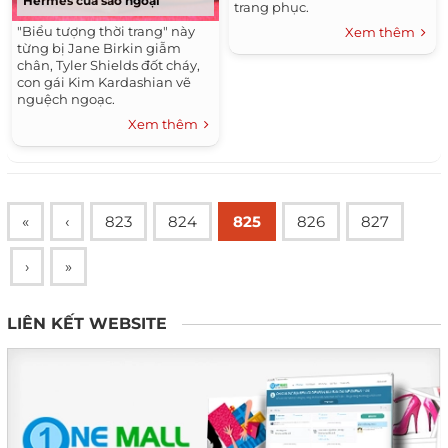
Hermes của sao ngoại
trang phục.
"Biểu tượng thời trang" này
Xem thêm
từng bị Jane Birkin giẫm
chân, Tyler Shields đốt cháy,
con gái Kim Kardashian vẽ
nguệch ngoạc.
Xem thêm
«
‹
823
824
825
826
827
›
»
LIÊN KẾT WEBSITE