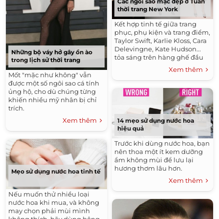
Các ngôi sao mặc đẹp ở Tuần
thời trang New York
Kết hợp tinh tế giữa trang
phục, phụ kiện và trang điểm,
Taylor Swift, Karlie Kloss, Cara
Delevingne, Kate Hudson...
Những bộ váy hở gây ồn ào
tỏa sáng trên hàng ghế đầu
trong lịch sử thời trang
các show diễn.
Xem thêm
Mốt "mặc như không" vẫn
được một số ngôi sao cá tính
ủng hộ, cho dù chúng từng
khiến nhiều mỹ nhân bị chỉ
trích.
Xem thêm
14 mẹo sử dụng nước hoa
hiệu quả
Trước khi dùng nước hoa, bạn
nên thoa một ít kem dưỡng
ẩm không mùi để lưu lại
hương thơm lâu hơn.
Mẹo sử dụng nước hoa tinh tế
Xem thêm
Nếu muốn thử nhiều loại
nước hoa khi mua, và không
may chọn phải mùi mình
không thích, hãy dùng bông