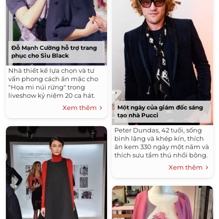
Đỗ Mạnh Cường hỗ trợ trang
phục cho Siu Black
Nhà thiết kế lựa chọn và tư
vấn phong cách ăn mặc cho
"Họa mi núi rừng" trong
liveshow kỷ niệm 20 ca hát.
Xem thêm
Một ngày của giám đốc sáng
tạo nhà Pucci
Peter Dundas, 42 tuổi, sống
bình lặng và khép kín, thích
ăn kem 330 ngày một năm và
thích sưu tầm thú nhồi bông.
Xem thêm