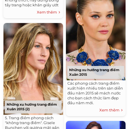
tẩy trang hoặc khăn giấy ướt
để lau mùi hương ấy...
Xem thêm
Những xu hướng trang điểm
Xuân 2015
Các phong cách trang điểm
xuất hiện nhiều trên sàn diễn
đầu năm 2015 sẽ mách nước
cho bạn cách thức làm đẹp
đầu năm mới.
Những xu hướng trang điểm
Xuân 2015 (2)
Xem thêm
5. Trang điểm phong cách
"không trang điểm". Gisele
Bunchen với gương mặt gần