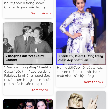
như tự nhiên trong show
Chanel. Người mẫu trong
show Victoria Beckham....
Xem thêm
7 nàng thơ của Yves Saint
Khánh Thi, Diễm Hương trang
Laurent
điểm đẹp nhất tuần
"Đóa hoa hồng Pháp" Laetitia
Hai người đẹp nổi bật tại các
Casta, "yêu tinh" Loulou de la
sự kiện tuần qua nhờ chăm
Falaise... là những người đẹp
chút nhan sắc kỹ lưỡng.
truyền cảm hứng cho mỗi tác
Xem thêm
phẩm của huyền thoại thiết
kế.
Xem thêm