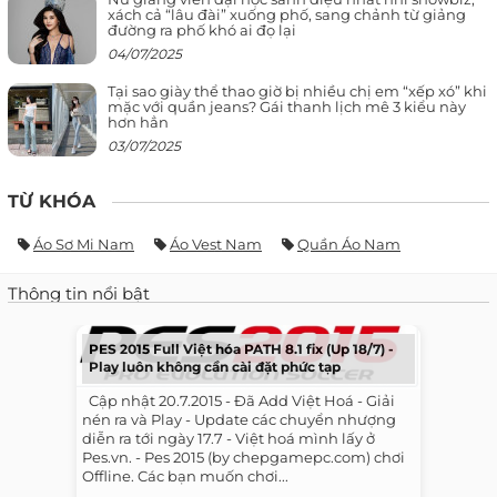
xách cả “lâu đài” xuống phố, sang chảnh từ giảng
đường ra phố khó ai đọ lại
04/07/2025
Tại sao giày thể thao giờ bị nhiều chị em “xếp xó” khi
mặc với quần jeans? Gái thanh lịch mê 3 kiểu này
hơn hẳn
03/07/2025
TỪ KHÓA
Áo Sơ Mi Nam
Áo Vest Nam
Quần Áo Nam
Thông tin nổi bật
PES 2015 Full Việt hóa PATH 8.1 fix (Up 18/7) -
Play luôn không cần cài đặt phức tạp
​ ​ Cập nhật 20.7.2015 - Đã Add Việt Hoá - Giải
nén ra và Play - Update các chuyển nhượng
diễn ra tới ngày 17.7 - Việt hoá mình lấy ở
Pes.vn. - Pes 2015 (by chepgamepc.com) chơi
Offline. Các bạn muốn chơi...