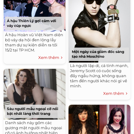
Á hậu Thiên Lý gợi cảm với
váy cúp ngực
Á hậu Hoàn vũ Việt Nam diện
bộ váy dạ hội đen lộng lẫy
tham dự sự kiện diễn ra tối
15/2 tại TP HCM.
Một ngày của giám đốc sáng
tạo nhà Moschino
Xem thêm
Là người lập dị, cá tính mạnh,
Jeremy Scott có cuộc sống
đầy ngẫu hứng, không quan
tâm đến người khác nói gì về
mình.
Xem thêm
Sáu người mẫu ngoại cỡ nổi
bật nhất làng thời trang
Danh sách này gồm các
gương mặt người mẫu ngoại
cỡ có ảnh hưởng nhất hiện