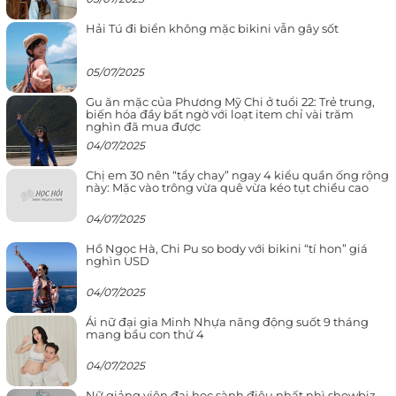
Hải Tú đi biển không mặc bikini vẫn gây sốt
05/07/2025
Gu ăn mặc của Phương Mỹ Chi ở tuổi 22: Trẻ trung,
biến hóa đầy bất ngờ với loạt item chỉ vài trăm
nghìn đã mua được
04/07/2025
Chị em 30 nên “tẩy chay” ngay 4 kiểu quần ống rộng
này: Mặc vào trông vừa quê vừa kéo tụt chiều cao
04/07/2025
Hồ Ngọc Hà, Chi Pu so body với bikini “tí hon” giá
nghìn USD
04/07/2025
Ái nữ đại gia Minh Nhựa năng động suốt 9 tháng
mang bầu con thứ 4
04/07/2025
Nữ giảng viên đại học sành điệu nhất nhì showbiz,