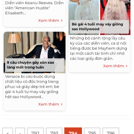
Diễn viên Keanu Reeves. Diễn
viên "American Hustle"
Elisabeth...
Xem thêm
Bé gái 4 tuổi may váy giống
sao Hollywood
Những bộ cánh lộng lẫy cầu
kỳ của các diễn viên, ca sĩ nổi
tiếng được bé Mayhem dựng
lại một cách tài tình chỉ nhờ
các loại giấy đơn giản.
9 câu chuyện gây xôn xao
Xem thêm
làng mốt trong tuần
Versace bị cáo buộc dùng
chất liệu có độc trong trang
phục và giày dép trẻ em; bé
gái 4 tuổi tự may váy giống
hệt sao Hollywood...
Xem thêm
«
‹
792
793
794
795
796