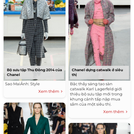
Bộ sưu tập Thu Đông 2014 của
Chanel dựng catwalk ở siêu
Chanel
thị
Sao MaiẢnh: Style
Bậc thầy sáng tạo sàn
catwalk Karl Lagerfeld giới
Xem thêm
thiệu bộ sưu tập mới trong
khung cảnh tấp nập mua
sắm của một siêu thị.
Xem thêm