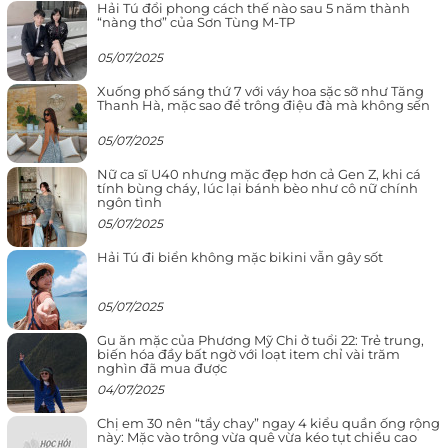
Hải Tú đổi phong cách thế nào sau 5 năm thành
“nàng thơ” của Sơn Tùng M-TP
05/07/2025
Xuống phố sáng thứ 7 với váy hoa sặc sỡ như Tăng
Thanh Hà, mặc sao để trông điệu đà mà không sến
05/07/2025
Nữ ca sĩ U40 nhưng mặc đẹp hơn cả Gen Z, khi cá
tính bùng cháy, lúc lại bánh bèo như cô nữ chính
ngôn tình
05/07/2025
Hải Tú đi biển không mặc bikini vẫn gây sốt
05/07/2025
Gu ăn mặc của Phương Mỹ Chi ở tuổi 22: Trẻ trung,
biến hóa đầy bất ngờ với loạt item chỉ vài trăm
nghìn đã mua được
04/07/2025
Chị em 30 nên “tẩy chay” ngay 4 kiểu quần ống rộng
này: Mặc vào trông vừa quê vừa kéo tụt chiều cao