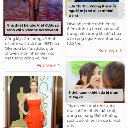
Lưu Thi Thi, Vương Phi mỗi
người một vẻ đi xem thời
trang
Diva nhạc nhẹ thể hiện sự
Nhà thiết kế gốc Việt được so
điềm tĩnh, tự tin của phụ nữ
sánh với Vivienne Westwood
trung niên trong khi tiểu hoa
đán rạng ngời khoe nhan sắc
Cùng lấy cảm hứng về hình
tươi trẻ.
trái tim và áo cổ tròn, BST của
Olympia Le-Tan được giới
Xem thêm
chuyên môn nhận định có
nét tương đồng với "Nữ
hoàng thời trang punk".
Xem thêm
5 thói quen khiến da bị mụn
trứng cá
Tẩy da chết quá nhiều, ăn
thực phẩm nhiều dầu mỡ,
dụng cụ trang điểm không
sạch... dễ khiến làn da bị kích
ứng.