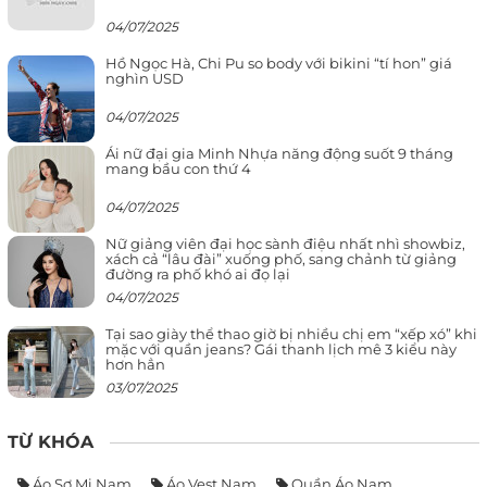
04/07/2025
Hồ Ngọc Hà, Chi Pu so body với bikini “tí hon” giá
nghìn USD
04/07/2025
Ái nữ đại gia Minh Nhựa năng động suốt 9 tháng
mang bầu con thứ 4
04/07/2025
Nữ giảng viên đại học sành điệu nhất nhì showbiz,
xách cả “lâu đài” xuống phố, sang chảnh từ giảng
đường ra phố khó ai đọ lại
04/07/2025
Tại sao giày thể thao giờ bị nhiều chị em “xếp xó” khi
mặc với quần jeans? Gái thanh lịch mê 3 kiểu này
hơn hẳn
03/07/2025
TỪ KHÓA
Áo Sơ Mi Nam
Áo Vest Nam
Quần Áo Nam