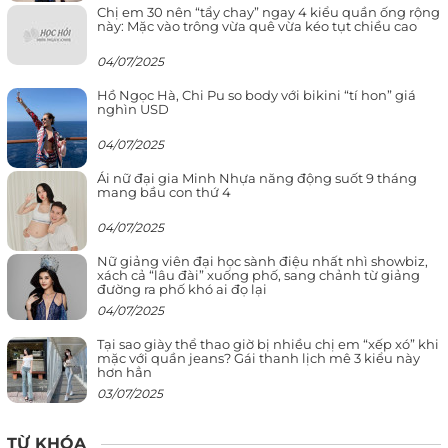
Chị em 30 nên “tẩy chay” ngay 4 kiểu quần ống rộng
này: Mặc vào trông vừa quê vừa kéo tụt chiều cao
04/07/2025
Hồ Ngọc Hà, Chi Pu so body với bikini “tí hon” giá
nghìn USD
04/07/2025
Ái nữ đại gia Minh Nhựa năng động suốt 9 tháng
mang bầu con thứ 4
04/07/2025
Nữ giảng viên đại học sành điệu nhất nhì showbiz,
xách cả “lâu đài” xuống phố, sang chảnh từ giảng
đường ra phố khó ai đọ lại
04/07/2025
Tại sao giày thể thao giờ bị nhiều chị em “xếp xó” khi
mặc với quần jeans? Gái thanh lịch mê 3 kiểu này
hơn hẳn
03/07/2025
TỪ KHÓA