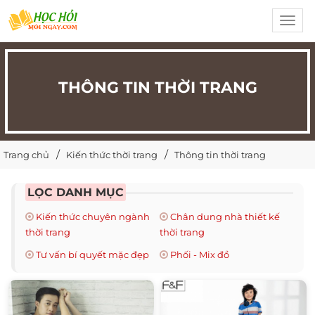
Toggl
navig
THÔNG TIN THỜI TRANG
Trang chủ
Kiến thức thời trang
Thông tin thời trang
LỌC DANH MỤC
Kiến thức chuyên ngành
Chân dung nhà thiết kế
thời trang
thời trang
Tư vấn bí quyết mặc đẹp
Phối - Mix đồ