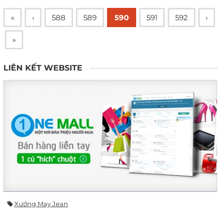
«
‹
588
589
590
591
592
›
»
LIÊN KẾT WEBSITE
Xưởng May Jean