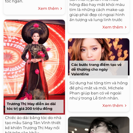
tóc ngắn.
hồng đào hay mắt khói màu
Xem thêm
tím là những cách make-up
giúp phái đẹp có ngoại hình
ấn tượng và lung linh trước
các quý ông.
Xem thêm
Các bước trang điểm tạo vẻ
dễ thương cho ngày
Valentine
Sử dụng hai tông tím và hồng
để phủ mắt và môi, Michele
Phan giúp bạn có vẻ ngoài
như ý trong Lễ tình nhân.
Trương Thị May diễn áo dài
Xem thêm
tóc trị giá 200 triệu đồng
Chiếc áo dài bằng tóc do nhà
tạo mẫu Sáng Tân Vĩnh thiết
kế khiến Trương Thị May nổi
bật trên sân khấu.