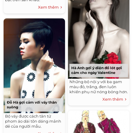
Xem thêm
Hà Anh gợi ý diện đồ lót gợi
cảm cho ngày Valentine
Những bộ nội y với ba gam
màu đỏ, trắng, đen luôn
khiến phụ nữ nóng bỏng hơn.
Xem thêm
Đỗ Hà gợi cảm với váy thân
suông
Bộ váy được cách tân từ
phom áo dài tôn dáng mảnh
dẻ của người mẫu.