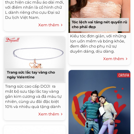
thực hiện các mẫu áo dài mới,
với điểm nhấn là cổ hình chữ
L dành riêng cho cựu Đại sứ
Du lịch Việt Nam.
Tóc lệch vai tăng nét quyến rũ
Xem thêm
cho phái đẹp
Kiểu tóc đơn giản, với những
lọn uốn mềm và bóng khỏe,
đem đến cho phụ nữ sự
duyên dáng, dịu dàng.
Xem thêm
Trang sức lắc tay vàng cho
ngày Valentine
Trang sức cao cấp DOJI ra
mắt bộ sưu tập lắc tay vàng
gắn kim cương và đá màu tự
nhiên, cùng ưu đãi đặc biệt
10% và nhiều quà tặng dành
cho mùa Valentine năm nay.
Xem thêm
Chương trình được áp dụng
từ ngày 10/2 đến 14/2.