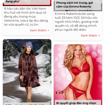
đang yêu’
Phong cách trẻ trung, gợi
cảm của Emma Roberts
Á hậu các dân tộc Việt Nam
thu hút với hình ảnh quý cô
Emma Roberts bước sang
đang yêu trong mùa
tuổi 23 hôm 10/2. Sở hữu vóc
Valentine, vừa e ấp dịu dàng
người nhỏ nhắn, gương mặt
lại vừa quyến rũ, tự tin.
quyến rũ, cô dễ dàng chinh
phục người đối diện.
Xem thêm
Xem thêm
Bí quyết giúp đàn ông chọn