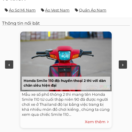
Áo Sơ Mi Nam
Áo Vest Nam
Quần Áo Nam
Thông tin nổi bật
Honda Smile 110 độ: huyền thoại 2 thì với dàn
chân siêu hiện đại
Mẫu xe số phổ thông 2 thì mang tên Honda
Smile 110 từ cuối thập niên 90 đã được người
chơi xe ở Thailand độ lại bằng việc trang bị
khá nhiều món đồ chơi kiểng , chúng ta cùng
xem qua chiếc Smile 110...
Xem thêm