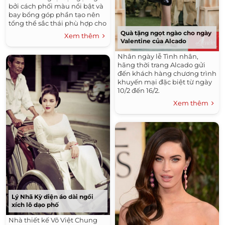
bởi cách phối màu nổi bật và
bay bổng góp phần tạo nên
tổng thể sắc thái phù hợp cho
ngày lễ tình nhân (14/2) năm
Quà tặng ngọt ngào cho ngày
Xem thêm
nay.
Valentine của Alcado
Nhân ngày lễ Tình nhân,
hãng thời trang Alcado gửi
đến khách hàng chương trình
khuyến mại đặc biệt từ ngày
10/2 đến 16/2.
Xem thêm
Lý Nhã Kỳ diện áo dài ngồi
xích lô dạo phố
Nhà thiết kế Võ Việt Chung