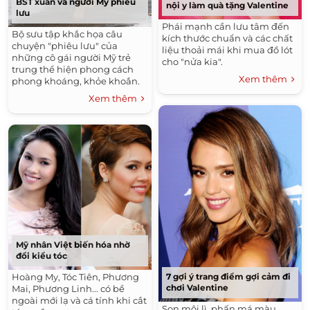
BST xuân và người Mỹ phiêu
nội y làm quà tặng Valentine
lưu
Phái mạnh cần lưu tâm đến
Bộ sưu tập khắc họa câu
kích thước chuẩn và các chất
chuyện "phiêu lưu" của
liệu thoải mái khi mua đồ lót
những cô gái người Mỹ trẻ
cho "nửa kia".
trung thể hiện phong cách
Xem thêm
phong khoáng, khỏe khoắn.
Xem thêm
Mỹ nhân Việt biến hóa nhờ
đổi kiểu tóc
7 gợi ý trang điểm gợi cảm đi
Hoàng My, Tóc Tiên, Phương
chơi Valentine
Mai, Phương Linh... có bề
ngoài mới lạ và cá tính khi cắt
Son môi lì, phấn má màu