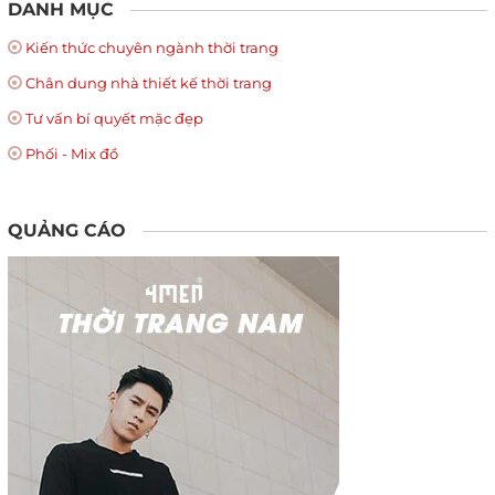
DANH MỤC
Kiến thức chuyên ngành thời trang
Chân dung nhà thiết kế thời trang
Tư vấn bí quyết mặc đẹp
Phối - Mix đồ
QUẢNG CÁO