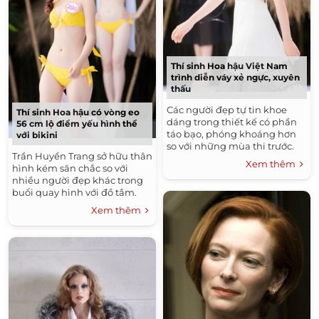
Thí sinh Hoa hậu Việt Nam
trình diễn váy xẻ ngực, xuyên
thấu
Các người đẹp tự tin khoe
Thí sinh Hoa hậu có vòng eo
dáng trong thiết kế có phần
56 cm lộ điểm yếu hình thể
táo bạo, phóng khoáng hơn
với bikini
so với những mùa thi trước.
Trần Huyền Trang sở hữu thân
Xem thêm
hình kém săn chắc so với
nhiều người đẹp khác trong
buổi quay hình với đồ tắm.
Xem thêm