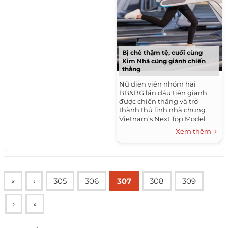
Bị chê thậm tệ, cuối cùng
Kim Nhã cũng giành chiến
thắng
Nữ diễn viên nhóm hài
BB&BG lần đầu tiên giành
được chiến thắng và trở
thành thủ lĩnh nhà chung
Vietnam’s Next Top Model
2016. Hành trình chinh phục
Xem thêm
ngôi vị quán quân Vietnam’s
Next Top Model 2016 đã...
«
‹
305
306
307
308
309
›
»