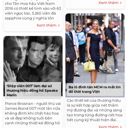
Xem thêm
cho Tân Hoa hậu Việt Nam
2016 có thiết kế tinh xảo với 63
viên ngọc trai, 3.260 viên đá
sapphire cùng ý nghĩa tôn
vinh sâu sắc.
Xem thêm
‘Điệp viên 007’ làm đại sứ
Ba lô đinh tán MCM ra mắt tín
thương hiệu đồng hồ Speake
đồ thời trang Việt
Marin
Các thiết kế của thương hiệu
Pierce Brosnan - người thủ vai
là sự kết hợp giữa nét thẩm
James Bond 007 một lần nữa
mỹ đương đại và những sáng
khẳng định khí chất hào hoa
tạo trong từng đường nét hoạ
và vẻ đẹp không tuổi bên
tiết cùng kỹ thuật hiện đại.
cạnh những thiết kế đồng hồ
Xem thêm
đỉnh cao Speake Marin.