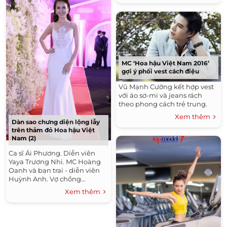
MC ‘Hoa hậu Việt Nam 2016’
gợi ý phối vest cách điệu
Vũ Mạnh Cường kết hợp vest
với áo sơ-mi và jeans rách
theo phong cách trẻ trung.
Xem thêm
Dàn sao chưng diện lộng lẫy
trên thảm đỏ Hoa hậu Việt
Nam (2)
Ca sĩ Ái Phương. Diễn viên
Yaya Trương Nhi. MC Hoàng
Oanh và bạn trai - diễn viên
Huỳnh Anh. Vợ chồng...
Xem thêm