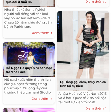
Xem thêm
qua đời ở tuổi 86
Nhà thiết kế Sonia Rykiel -
người nổi tiếng với các loại
váy bó, áo len dệt kim - đã ra
đi sau 20 năm chịu đựng căn
bệnh Parkinson.
Xem thêm
Hồ Ngọc Hà quyến rũ bên học
trò ‘The Face’
Nữ ca sĩ xuất hiện thanh lịch
Lệ Hằng gợi cảm, Thúy Vân cá
cùng 4 học trò trong trang
tính tại sự kiện
phục váy cưới lộng lẫy của
thương hiệu L'amant Studio.
Á hậu Hoàn vũ Việt Nam 2015
và Á hậu Quốc tế 2015 nổi bật
Xem thêm
tại một sự kiện tối 25/8.
Xem thêm