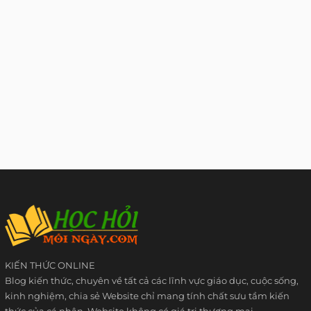
KIẾN THỨC ONLINE
Blog kiến thức, chuyên về tất cả các lĩnh vực giáo dục, cuộc sống,
kinh nghiệm, chia sẻ Website chỉ mang tính chất sưu tầm kiến