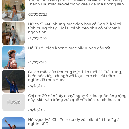
Xuống phố sáng thứ 7 với váy hoa sặc sỡ như Tăng
Thanh Hà, mặc sao để trông điệu đà mà không sến
05/07/2025
Nữ ca sĩ U40 nhưng mặc đẹp hơn cả Gen Z, khi cá
tính bùng cháy, lúc lại bánh bèo như cô nữ chính
ngôn tình
05/07/2025
Hải Tú đi biển không mặc bikini vẫn gây sốt
05/07/2025
Gu ăn mặc của Phương Mỹ Chi ở tuổi 22: Trẻ trung,
biến hóa đầy bất ngờ với loạt item chỉ vài trăm
nghìn đã mua được
04/07/2025
Chị em 30 nên “tẩy chay” ngay 4 kiểu quần ống rộng
này: Mặc vào trông vừa quê vừa kéo tụt chiều cao
04/07/2025
Hồ Ngọc Hà, Chi Pu so body với bikini “tí hon” giá
nghìn USD