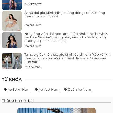
04/07/2025
Ái nữ đại gia Minh Nhựa năng động suốt 9 tháng
mang bầu con thứ 4
04/07/2025
Nữ giảng viên đại học sành điệu nhất nhì showbiz,
xách cả “lâu đài” xuống phố, sang chảnh từ giảng
đường ra phố khó ai đọ lại
04/07/2025
Tại sao giày thể thao giờ bị nhiều chị em “xếp xó” khi
mặc với quần jeans? Gái thanh lịch mê 3 kiểu này
hơn hẳn
03/07/2025
TỪ KHÓA
Áo Sơ Mi Nam
Áo Vest Nam
Quần Áo Nam
Thông tin nổi bật