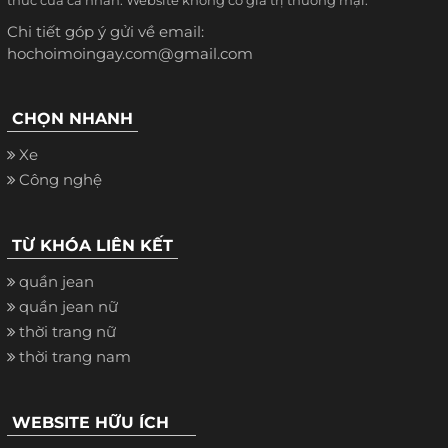
thức của cá nhân. Website không có giá trị thương mại.
Chi tiết góp ý gửi về email:
hochoimoingay.com@gmail.com
CHỌN NHANH
Xe
Công nghệ
TỪ KHÓA LIÊN KẾT
quần jean
quần jean nữ
thời trang nữ
thời trang nam
WEBSITE HỮU ÍCH