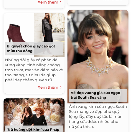
Xem thêm
Bí quyết chọn giày cao gót
mùa thu đông
Những đôi giày có phần đế
vững vàng, tính năng chống
trơn trượt, mà vẫn đảm bảo vẻ
thời trang, sự điệu đà giúp
phái đẹp thêm quyến rũ
trong ngày se lạnh.
Xem thêm
Vẻ đẹp vương giả của ngọc
trai South Sea vàng
Ánh vàng kim của ngọc South
Sea mang vẻ đẹp phú quý,
lộng lẫy, đầy quý tộc là món
trang sức được nhiều phụ
nữ yêu thích.
‘Nữ hoàng dệt kim’ của Pháp