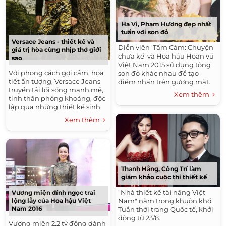
Hạ Vi, Phạm Hương đẹp nhất
tuần với son đỏ
Versace Jeans - thiết kế và
Diễn viên 'Tấm Cám: Chuyện
giá trị hòa cùng nhịp thở giới
chưa kể' và Hoa hậu Hoàn vũ
sao
Việt Nam 2015 sử dụng tông
Với phong cách gợi cảm, họa
son đỏ khác nhau để tạo
tiết ấn tượng, Versace Jeans
điểm nhấn trên gương mặt.
truyền tải lối sống mạnh mẽ,
Xem thêm
tinh thần phóng khoáng, độc
lập qua những thiết kế sinh
động.
Xem thêm
Thanh Hằng, Công Trí làm
giám khảo cuộc thi thiết kế
"Nhà thiết kế tài năng Việt
Vương miện đính ngọc trai
lộng lẫy của Hoa hậu Việt
Nam" nằm trong khuôn khổ
Nam 2016
Tuần thời trang Quốc tế, khởi
động từ 23/8.
Vương miện 2,2 tỷ đồng dành