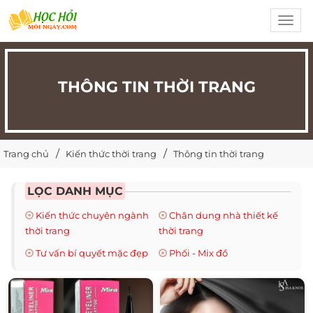
Toggl
navig
THÔNG TIN THỜI TRANG
Trang chủ
Kiến thức thời trang
Thông tin thời trang
LỌC DANH MỤC
Kiến thức chuyên ngành
Chân dung nhà thiết kế
thời trang
thời trang
Tư vấn bí quyết mặc đẹp
Phối - Mix đồ