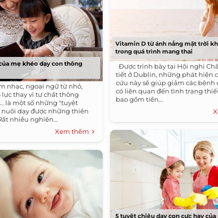
Vitamin D từ ánh nắng mặt trời k
trong quá trình mang thai
 của mẹ khéo dạy con thông
Được trình bày tại Hội nghị Ch
tiết ở Dublin, những phát hiện
cứu này sẽ giúp giảm các bệnh 
m nhạc, ngoại ngữ từ nhỏ,
có liên quan đến tình trạng thi
 lực thay vì tư chất thông
bao gồm tiền...
.. là một số những "tuyệt
 nuôi dạy được những thiên
X
ất nhiều nghiên...
Xem thêm
5 tuyệt chiêu dạy con cực hay củ