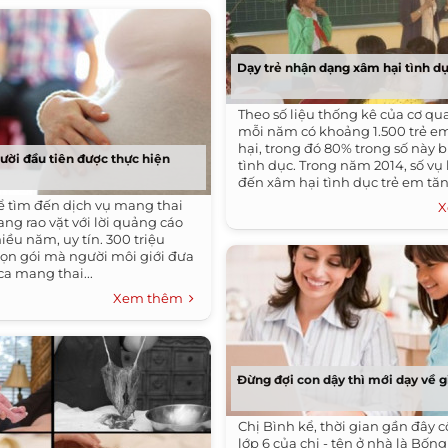
Dạy trẻ nhận dạng xâm hại tình d
Theo số liệu thống kê của cơ qu
mỗi năm có khoảng 1.500 trẻ e
hại, trong đó 80% trong số này 
ười đầu tiên được thực hiện
tình dục. Trong năm 2014, số vụ
đến xâm hại tình dục trẻ em tăng
 tìm đến dịch vụ mang thai
X
rang rao vặt với lời quảng cáo
ều năm, uy tín. 300 triệu
trọn gói mà người môi giới đưa
ca mang thai...
Xem thêm
Đừng đợi con dậy thì mới dạy về g
Chị Bình kể, thời gian gần đây c
lớp 6 của chị - tên ở nhà là Bốn