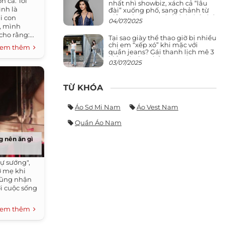
n cả. Tôi
nhất nhì showbiz, xách cả “lâu
ình là
đài” xuống phố, sang chảnh từ
giảng đường ra phố khó ai đọ lại
hi con
04/07/2025
, mình
cho rằng:...
Tại sao giày thể thao giờ bị nhiều
chị em “xếp xó” khi mặc với
em thêm
quần jeans? Gái thanh lịch mê 3
kiểu này hơn hẳn
03/07/2025
TỪ KHÓA
Áo Sơ Mi Nam
Áo Vest Nam
Quần Áo Nam
g nên ăn gì
ự sướng",
ớ mẹ khi
cũng nhận
i cuộc sống
em thêm