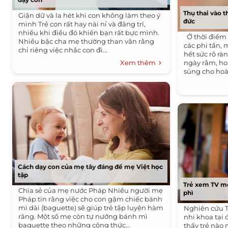
Thụ thai vào t
Giận dữ và la hét khi con không làm theo ý
đức
mình Trẻ con rất hay nài nỉ và đãng trí,
nhiều khi điều đó khiến bạn rất bực mình.
Ở thời điểm 
Nhiều bậc cha mẹ thường than vãn rằng
các phi tần, 
chỉ riêng việc nhắc con đi...
hết sức rõ rà
Xem thêm
ngày rằm, ho
sủng cho hoà
Cách dạy con của mẹ tây đáng để mẹ Việt học
tập
Trẻ xem TV mộ
Chia sẻ của mẹ nước Pháp Nhiều người mẹ
phì
Pháp tin rằng việc cho con gặm chiếc bánh
mì dài (baguette) sẽ giúp trẻ tập luyện hàm
Nghiên cứu T
răng. Một số mẹ còn tự nướng bánh mì
nhi khoa tại 
baguette theo những công thức...
thấy trẻ nào