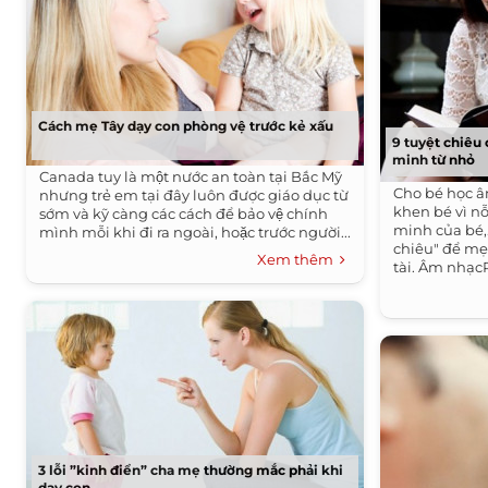
Cách mẹ Tây dạy con phòng vệ trước kẻ xấu
9 tuyệt chiêu
minh từ nhỏ
Canada tuy là một nước an toàn tại Bắc Mỹ
Cho bé học â
nhưng trẻ em tại đây luôn được giáo dục từ
khen bé vì nỗ
sớm và kỹ càng các cách để bảo vệ chính
minh của bé,.
mình mỗi khi đi ra ngoài, hoặc trước người...
chiêu" để mẹ
Xem thêm
tài. Âm nhạcR
3 lỗi ”kinh điển” cha mẹ thường mắc phải khi
dạy con