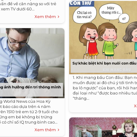
ấn đề về cân nặng so với trẻ
 xem TV dưới 60...
Xem thêm
Sự khác biệt khi bạn nuôi con đầu
1. Khi mang bầu Con đầu: Bạn 
muốn được ai đó chú ý tới tình 
g ảnh hưởng đến trí thông minh
ba lô ngược” của bạn, rồi hỏi h
đại loại như “được bao nhiêu tu
“tháng...
ng World News của Hoa Kỳ
X
 báo cáo dựa trên 4 năm
ên 1510 trẻ em từ 2-9 tuổi cho
ững em bé không bị trừng
 có chỉ số IQ trung bình cao...
Xem thêm