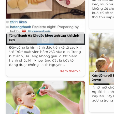
béo, muối và
không tốt cho
buổi tối sẽ c
thời thu nạp 
Tăng Thanh Hà lần đầu khoe ảnh sau khi sinh
con
Đây cũng là hình ảnh đầu tiên kể từ sau khi
"cô Trúc" xuất viện hôm 25/4 vừa qua. Trong
bức ảnh, Hà Tăng không giấu được niềm
hạnh phúc khi khoe rằng đây là bữa tối
đang được chồng Louis Nguyễn...
Xem thêm
Xúc động với 
Down
Nhờ một chút
người cha nh
bay lên. Đây 
gương trong m