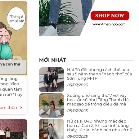
MỚI NHẤT
 và con thứ
Hải Tú đổi phong cách thế nào
sau 5 năm thành “nàng thơ” của
Sơn Tùng M-TP
nóng lòng
trạng “đeo
05/07/2025
an quan tâm
ần rồi?” hay
Xuống phố sáng thứ 7 với váy
hoa sặc sỡ như Tăng Thanh Hà,
mặc sao để trông điệu đà mà
em thêm
không sến
05/07/2025
Nữ ca sĩ U40 nhưng mặc đẹp
hơn cả Gen Z, khi cá tính bùng
cháy, lúc lại bánh bèo như cô nữ
chính ngôn tình
05/07/2025