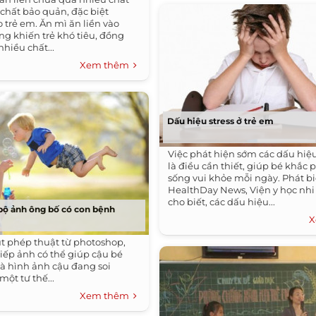
 chất bảo quản, đặc biệt
 trẻ em. Ăn mì ăn liền vào
àng khiến trẻ khó tiêu, đồng
nhiều chất...
Xem thêm
Dấu hiệu stress ở trẻ em
Việc phát hiện sớm các dấu hiệu 
là điều cần thiết, giúp bé khắc 
sống vui khỏe mỗi ngày. Phát bi
HealthDay News, Viện y học nh
cho biết, các dấu hiệu...
bộ ảnh ông bố có con bệnh
X
 phép thuật từ photoshop,
iếp ảnh có thể giúp cậu bé
là hình ảnh cậu đang soi
ột tư thế...
Xem thêm