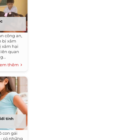
ục
an công an,
m bị xâm
bị xâm hại
 liên quan
...
em thêm
iới tính
ô con gái
g - có những