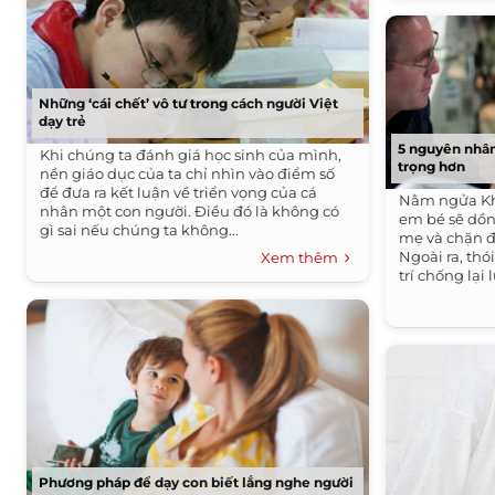
Những ‘cái chết’ vô tư trong cách người Việt
dạy trẻ
5 nguyên nhâ
Khi chúng ta đánh giá học sinh của mình,
trọng hơn
nền giáo dục của ta chỉ nhìn vào điểm số
để đưa ra kết luận về triển vọng của cá
Nằm ngửa Kh
nhân một con người. Điều đó là không có
em bé sẽ dồn
gì sai nếu chúng ta không...
mẹ và chặn 
Ngoài ra, thó
Xem thêm
trí chống lại 
Phương pháp để dạy con biết lắng nghe người