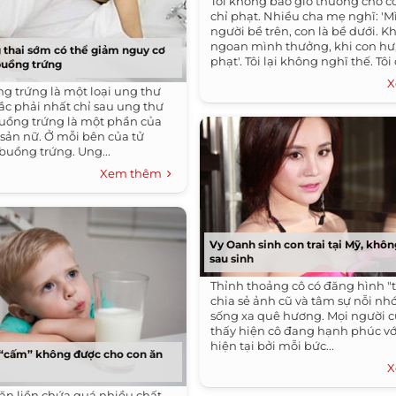
Tôi không bao giờ thưởng cho co
chỉ phạt. Nhiều cha mẹ nghĩ: 'M
người bề trên, con là bề dưới. K
ngoan mình thưởng, khi con hư
 thai sớm có thể giảm nguy cơ
phạt'. Tôi lại không nghĩ thế. Tôi 
buồng trứng
X
g trứng là một loại ung thư
c phải nhất chỉ sau ung thư
Buồng trứng là một phần của
 sản nữ. Ở mỗi bên của tử
buồng trứng. Ung...
Xem thêm
Vy Oanh sinh con trai tại Mỹ, khôn
sau sinh
Thỉnh thoảng cô có đăng hình "t
chia sẻ ảnh cũ và tâm sự nỗi nh
sống xa quê hương. Mọi người 
thấy hiện cô đang hạnh phúc vớ
hiện tại bởi mỗi bức...
 “cấm” không được cho con ăn
X
 ăn liền chứa quá nhiều chất