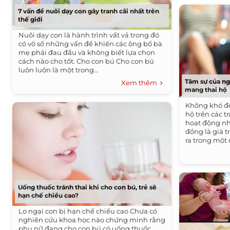
7 vấn đề nuôi dạy con gây tranh cãi nhất trên
thế giới
Nuôi dạy con là hành trình vất vả trong đó
có vô số những vấn đề khiến các ông bố bà
mẹ phải đau đầu và không biết lựa chọn
cách nào cho tốt. Cho con bú Cho con bú
luôn luôn là một trong...
Tâm sự của ng
Xem thêm
mang thai hộ
Không khó để
hộ trên các t
hoạt động nhi
đồng là giá 
ra trong một 
Uống thuốc tránh thai khi cho con bú, trẻ sẽ
hạn chế chiều cao?
Lo ngại con bị hạn chế chiều cao Chưa có
nghiên cứu khoa học nào chứng minh rằng
phụ nữ đang cho con bú có uống thuốc