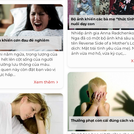
Bộ ảnh khiến các bà mẹ “thức tỉn
nuôi dạy con
Nhiếp ảnh gia Anna Radchenko 
Nga đã có một bộ ảnh khá sâu 
n khiến cơn đau đẻ nghiêm
tên Reverse Side of a Mother’s 
dịch: Mặt trái tình yêu của mẹ)
ảnh vừa mơ hồ, vừa kỳ cục,...
i nằm ngửa, trọng lượng của
 hết lên cột sống của người
X
đường lưu thông của máu.
i quen này còn đặt bạn vào vị
lực hấp...
Xem thêm
Thưởng phạt con cái đúng cách và