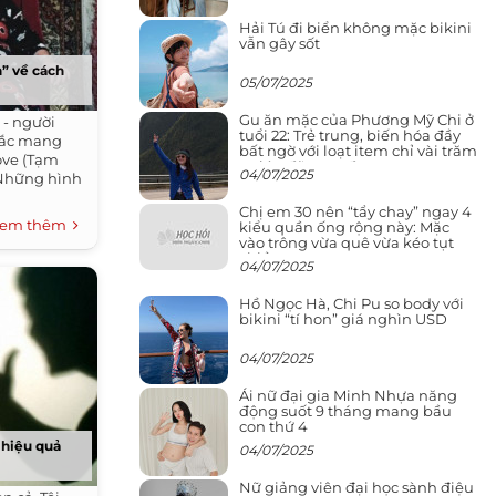
Hải Tú đi biển không mặc bikini
vẫn gây sốt
h” về cách
05/07/2025
Gu ăn mặc của Phương Mỹ Chi ở
- người
tuổi 22: Trẻ trung, biến hóa đầy
sắc mang
bất ngờ với loạt item chỉ vài trăm
Love (Tạm
nghìn đã mua được
04/07/2025
. Những hình
Chị em 30 nên “tẩy chay” ngay 4
em thêm
kiểu quần ống rộng này: Mặc
vào trông vừa quê vừa kéo tụt
chiều cao
04/07/2025
Hồ Ngọc Hà, Chi Pu so body với
bikini “tí hon” giá nghìn USD
04/07/2025
Ái nữ đại gia Minh Nhựa năng
động suốt 9 tháng mang bầu
con thứ 4
 hiệu quả
04/07/2025
Nữ giảng viên đại học sành điệu