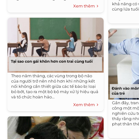
khả năng có v
Xem thêm
cùng lứa tuổi
Tại sao con gái khôn hơn con trai cùng tuổi
Theo năm tháng, các vùng trong bộ não
của người trở nên nhỏ hơn khi những kết
nối không cần thiết giữa các tế bào bị loại
Đánh vào môn
bỏ bớt, tạo ra một bộ bộ máy xử lý hiệu quả
của trẻ
và tổ chức hoàn hảo...
Gần đây, tra
Xem thêm
công một một
nghiên cứu tr
thấy rằng nh
phạt thân thể