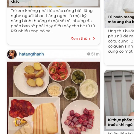
khác
Trẻ em không phải lúc nào cũng biết lắng
nghe người khác. Lắng nghe là một kỹ
Trì hoãn mang
năng bình thường ở một số trẻ, nhưng đa
mắc ung thư 
phần bạn sẽ phải dạy điều này cho bé từ từ.
Rất nhiều ông bố bà...
Ung thư buồn
phụ nữ dễ mắ
Xem thêm
cổ tư cung. 
cơ quan sinh
cung có một 
10 thực phẩm
trước khi ngủ
Mì ăn liền Mì