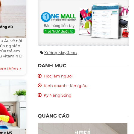
hông đủ
âu Âu về nội
 của nghiên
của trẻ em
Xưởng May Jean
ếu vitamin D
DANH MỤC
em thêm
Học làm người
Kinh doanh - làm giàu
Kỹ Năng Sống
QUẢNG CÁO
a mẹ Mỹ