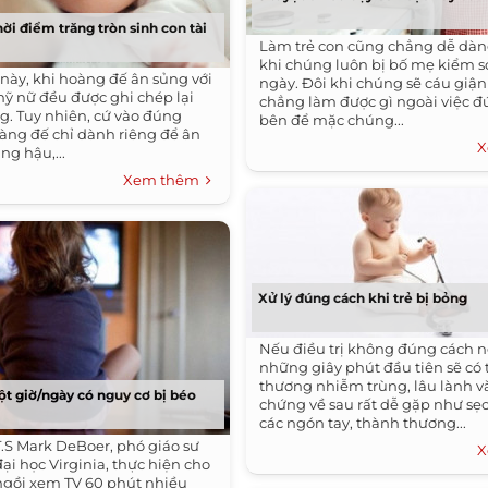
hời điểm trăng tròn sinh con tài
Làm trẻ con cũng chẳng dễ dàng
khi chúng luôn bị bố mẹ kiểm soa
này, khi hoàng đế ân sủng với
ngày. Đôi khi chúng sẽ cáu giậ
mỹ nữ đều được ghi chép lại
chẳng làm được gì ngoài việc 
ng. Tuy nhiên, cứ vào đúng
bên để mặc chúng...
àng đế chỉ dành riêng để ân
X
ng hậu,...
Xem thêm
Xử lý đúng cách khi trẻ bị bỏng
Nếu điều trị không đúng cách n
những giây phút đầu tiên sẽ có 
thương nhiễm trùng, lâu lành và
t giờ/ngày có nguy cơ bị béo
chứng về sau rất dễ gặp như sẹo
các ngón tay, thành thương...
.S Mark DeBoer, phó giáo sư
X
đại học Virginia, thực hiện cho
 ngồi xem TV 60 phút nhiều