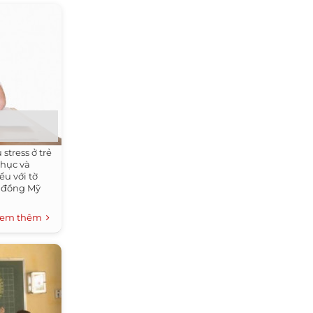
stress ở trẻ
phục và
ểu với tờ
i đồng Mỹ
em thêm