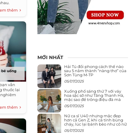
nhau.
em thêm
MỚI NHẤT
Hải Tú đổi phong cách thế nào
sau 5 năm thành “nàng thơ” của
o bé uống
Sơn Tùng M-TP
05/07/2025
 bạn vẫn
 thuốc lại
Xuống phố sáng thứ 7 với váy
g nghiêm
hoa sặc sỡ như Tăng Thanh Hà,
mặc sao để trông điệu đà mà
không sến
05/07/2025
em thêm
Nữ ca sĩ U40 nhưng mặc đẹp
hơn cả Gen Z, khi cá tính bùng
cháy, lúc lại bánh bèo như cô nữ
chính ngôn tình
05/07/2025