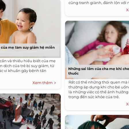
cũng tranh giành, đánh lộn với 
X
h của mẹ làm suy giảm hệ miễn
 cẩn và thiếu hiểu biết của mẹ
 dịch của trẻ bị suy giảm, từ
Những sai lầm của cha mẹ khi ch
các vi khuẩn gây bệnh tấn
thuốc
Rất có thể những thói quen mà
Xem thêm
thường áp dụng khi cho bé uống
là những việc có thể ảnh hưởn
trọng đến sức khỏe của trẻ.
X