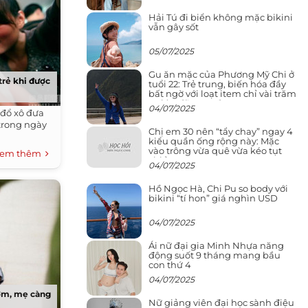
Hải Tú đi biển không mặc bikini
vẫn gây sốt
05/07/2025
Gu ăn mặc của Phương Mỹ Chi ở
trẻ khi được
tuổi 22: Trẻ trung, biến hóa đầy
bất ngờ với loạt item chỉ vài trăm
nghìn đã mua được
04/07/2025
đổ xô đưa
 trong ngày
Chị em 30 nên “tẩy chay” ngay 4
kiểu quần ống rộng này: Mặc
vào trông vừa quê vừa kéo tụt
em thêm
chiều cao
04/07/2025
Hồ Ngọc Hà, Chi Pu so body với
bikini “tí hon” giá nghìn USD
04/07/2025
Ái nữ đại gia Minh Nhựa năng
động suốt 9 tháng mang bầu
con thứ 4
04/07/2025
ơm, mẹ càng
Nữ giảng viên đại học sành điệu