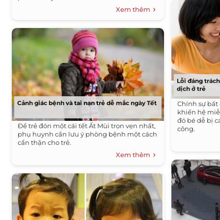
Xem thêm
Lỗi đáng trác
dịch ở trẻ
Cảnh giác bệnh và tai nạn trẻ dễ mắc ngày Tết
Chính sự bất
khiến hệ miễn
đó bé dễ bị 
Để trẻ đón một cái tết Ất Mùi trọn vẹn nhất,
công.
phụ huynh cần lưu ý phòng bệnh một cách
cẩn thận cho trẻ.
Xem thêm