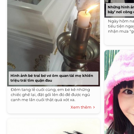
Những hình ản
bậy’ nơi công
Ngày hôm nay
tiểu tiện nga
nhận mưa "g
Hình ảnh bé trai bơ vơ ôm quan tài mẹ khiến
triệu trái tim quặn đau
Đêm tang lễ cuối cùng, em bé kê những
chiếc ghế lại, đặt gối lên đó để được ngủ
cạnh mẹ lần cuối thật quá xót xa.
Xem thêm