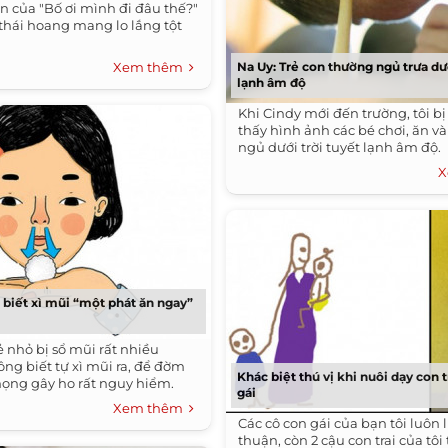
n của "Bố ơi mình đi đâu thế?"
 thái hoang mang lo lắng tột
Xem thêm
Na Uy: Trẻ con thường ngủ trưa dướ
lạnh âm độ
Khi Cindy mới đến trường, tôi b
thấy hình ảnh các bé chơi, ăn v
ngủ dưới trời tuyết lạnh âm độ.
X
 biết xì mũi “một phát ăn ngay”
 nhỏ bị sổ mũi rất nhiều
ng biết tự xì mũi ra, để đờm
Khác biệt thú vị khi nuôi dạy con t
 họng gây ho rất nguy hiểm.
gái
Xem thêm
Các cô con gái của bạn tôi luôn
thuận, còn 2 cậu con trai của tôi 