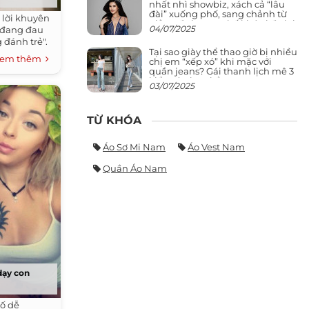
nhất nhì showbiz, xách cả “lâu
đài” xuống phố, sang chảnh từ
 lời khuyên
giảng đường ra phố khó ai đọ lại
04/07/2025
ẻ đang đau
 đánh trẻ".
Tại sao giày thể thao giờ bị nhiều
em thêm
chị em “xếp xó” khi mặc với
quần jeans? Gái thanh lịch mê 3
kiểu này hơn hẳn
03/07/2025
TỪ KHÓA
Áo Sơ Mi Nam
Áo Vest Nam
Quần Áo Nam
dạy con
bố dễ