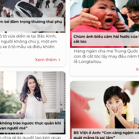
em bé đâm trọng thương thai phụ
ô tô vừa diễn ra tại Bắc Kinh,
Chùm ảnh biểu cảm hài hước của 
 người không chú ý, một em
cắt tóc
o xe ô tô mẫu và điều khiển
Hàng ngàn cha mẹ Trung Quốc 
.
con đi cắt tóc lấy may đầu năm
Xem thêm
lễ Longtaitou.
X
không trào ngược thực quản khi
vạn người mê”
BS Việt ở Anh: “Con càng ngậm c
 chia sẻ bí quyết tạo kén giúp
quát mắng là sai lầm”