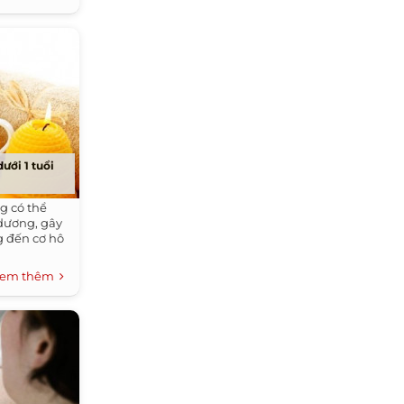
ưới 1 tuổi
ng có thể
dương, gây
g đến cơ hô
em thêm