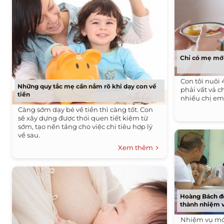
Chỉ có mẹ mới
Con tôi nuôi
Những quy tắc mẹ cần nắm rõ khi dạy con về
phải vất vả 
tiền
nhiều chị em 
Càng sớm dạy bé về tiền thì càng tốt. Con
sẽ xây dựng được thói quen tiết kiệm từ
sớm, tạo nền tảng cho việc chi tiêu hợp lý
về sau.
Xem thêm
Hoàng Bách đò
thành nhiệm 
Nhiệm vụ mới