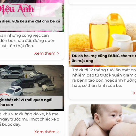
 điệu, vừa kêu mẹ đặt cho bé cả
vàn những công việc cần
 đón bé chào đời, đừng quên
cái tên thật đẹp.
Xem thêm
Dù có ho, mẹ cũng ĐỪNG cho trẻ d
ăn mật ong
Trẻ dưới 12 tháng tuổi ăn mật o
nhiễm bào tử trực khuẩn gram 
ra bệnh táo bón hoặc ảnh hưởn
hấp, cơ thần kinh của bé.
X
t chết chỉ vì thói quen ngồi
cho con
g khu vực đường đỗ xe, bà mẹ
 ngay trước mũi một chiếc xe ô
ể buộc dây.
Xem thêm