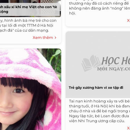
thương này đã có cách riêng để
h xấu xí khi mẹ Việt cho con ‘tè
không nên đăng ảnh "nóng" lê
 cộng
hội.
, hình ảnh bà mẹ trẻ cho con
X
y tại lối đi một TTTM ở Hà Nội
ạch đá" của cư dân mạng.
Xem thêm
Trẻ gãy xương hàm vì xe tập đi
Tai nạn kinh hoàng xảy ra với bé
tháng tuổi, ở Hà Nội) khi bà đa
cháu ở nhà và để bé ngồi trong x
Ngay lập tức, bé Loan được đưa
viện Nhi Trung ương cấp cứu.
X