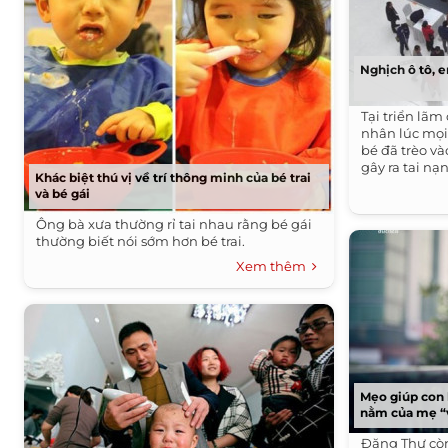
Nghịch ô tô, 
Tại triển lãm 
nhân lúc mọi
bé đã trèo và
gây ra tai nạn
Khác biệt thú vị về trí thông minh của bé trai
và bé gái
Ông bà xưa thường rỉ tai nhau rằng bé gái
thường biết nói sớm hơn bé trai.
Xem thêm
Mẹo giúp con 
nằm của mẹ “
Đăng Thư còn