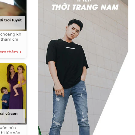
i trời tuyết
ị choáng khi
à thậm chí
em thêm
rai và con
 luôn hòa
thì lúc nào