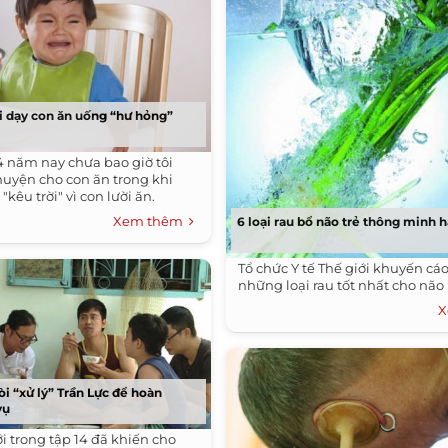
 dạy con ăn uống “hư hỏng”
 4 năm nay chưa bao giờ tôi
chuyện cho con ăn trong khi
"kêu trời" vì con lười ăn.
Xem thêm
6 loại rau bổ não trẻ thông minh 
Tổ chức Y tế Thế giới khuyến cá
những loại rau tốt nhất cho não 
X
i “xử lý” Trần Lực để hoàn
vụ
 trong tập 14 đã khiến cho