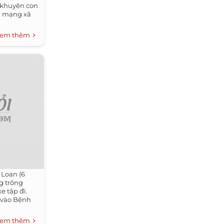
 khuyên con
n mạng xã
em thêm
 Loan (6
ng trông
e tập đi.
 vào Bệnh
em thêm