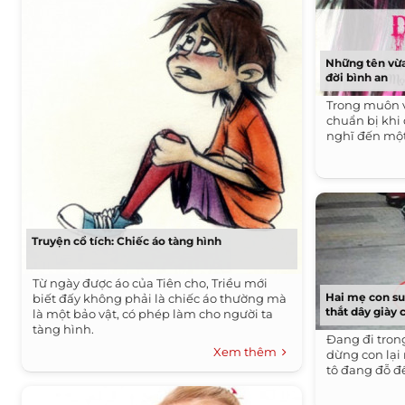
Những tên vừa
đời bình an
Trong muôn 
chuẩn bị khi
nghĩ đến một 
Truyện cổ tích: Chiếc áo tàng hình
Từ ngày được áo của Tiên cho, Triều mới
Hai mẹ con suý
biết đấy không phải là chiếc áo thường mà
thắt dây giày 
là một bảo vật, có phép làm cho người ta
tàng hình.
Đang đi tron
Xem thêm
dừng con lại
tô đang đỗ đ