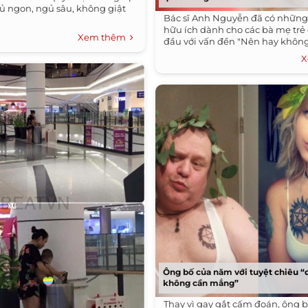
gủ ngon, ngủ sâu, không giật
Bác sĩ Anh Nguyễn đã có những
hữu ích dành cho các bà mẹ tr
Xem thêm
đầu với vấn đền "Nên hay không
X
Ông bố của năm với tuyệt chiêu “
không cần mắng”
Thay vì gay gắt cấm đoán, ông 