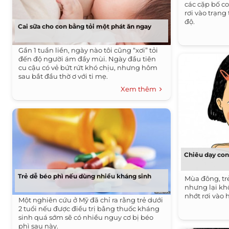
các cặp bố co
rơi vào trạng
độ.
Cai sữa cho con bằng tỏi một phát ăn ngay
Gần 1 tuần liền, ngày nào tôi cũng “xơi” tỏi
đến độ người ám đầy mùi. Ngày đầu tiên
cu cậu có vẻ bứt rứt khó chịu, nhưng hôm
sau bắt đầu thờ ơ với ti mẹ.
Xem thêm
Chiêu dạy con
Trẻ dễ béo phì nếu dùng nhiều kháng sinh
Mùa đông, trẻ
nhưng lại khô
nhớt rơi vào
Một nghiên cứu ở Mỹ đã chỉ ra rằng trẻ dưới
2 tuổi nếu được điều trị bằng thuốc kháng
sinh quá sớm sẽ có nhiều nguy cơ bị béo
phì sau này.