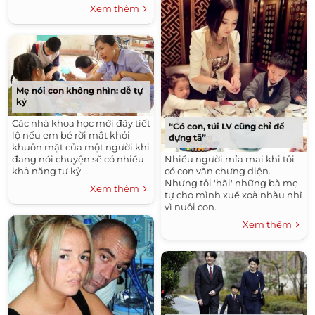
Xem thêm
Mẹ nói con không nhìn: dễ tự
kỷ
Các nhà khoa học mới đây tiết
“Có con, túi LV cũng chỉ để
lộ nếu em bé rời mắt khỏi
đựng tã”
khuôn mặt của một người khi
Nhiều người mỉa mai khi tôi
đang nói chuyện sẽ có nhiều
có con vẫn chưng diện.
khả năng tự kỷ.
Nhưng tôi 'hãi' những bà mẹ
Xem thêm
tự cho mình xuề xoà nhàu nhĩ
vì nuôi con.
Xem thêm