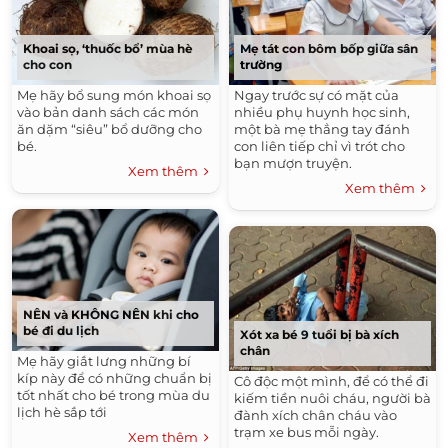
Khoai sọ, ‘thuốc bổ’ mùa hè
Mẹ tát con bôm bốp giữa sân
cho con
trường
Mẹ hãy bổ sung món khoai sọ
Ngay trước sự có mặt của
vào bản danh sách các món
nhiều phụ huynh học sinh,
ăn dặm “siêu” bổ dưỡng cho
một bà mẹ thẳng tay đánh
bé.
con liên tiếp chỉ vì trót cho
bạn mượn truyện.
Xem thêm
Xem thêm
NÊN và KHÔNG NÊN khi cho
bé đi du lịch
Xót xa bé 9 tuổi bị bà xích
chân
Mẹ hãy giắt lưng những bí
kíp này để có những chuẩn bị
Cô độc một mình, để có thể đi
tốt nhất cho bé trong mùa du
kiếm tiền nuôi cháu, người bà
lịch hè sắp tới
đành xích chân cháu vào
trạm xe bus mỗi ngày.
Xem thêm