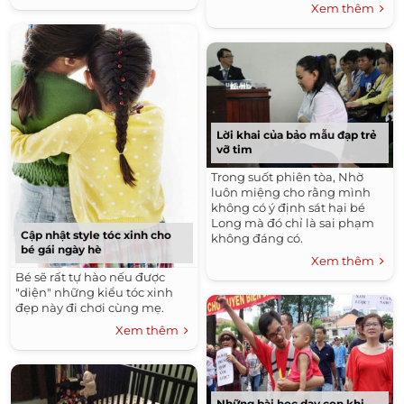
Xem thêm
Lời khai của bảo mẫu đạp trẻ
vỡ tim
Trong suốt phiên tòa, Nhờ
luôn miệng cho rằng mình
không có ý định sát hại bé
Long mà đó chỉ là sai phạm
Cập nhật style tóc xinh cho
không đáng có.
bé gái ngày hè
Xem thêm
Bé sẽ rất tự hào nếu được
"diện" những kiểu tóc xinh
đẹp này đi chơi cùng mẹ.
Xem thêm
Những bài học dạy con khi