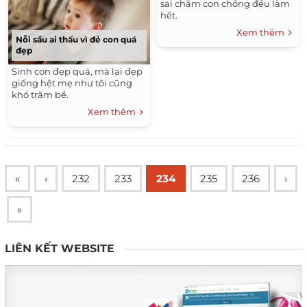
sai chăm con chồng đều làm
hết.
Xem thêm
Nỗi sầu ai thấu vì đẻ con quá
đẹp
Sinh con đẹp quá, mà lại đẹp
giống hệt mẹ như tôi cũng
khổ trăm bề.
Xem thêm
«
‹
232
233
234
235
236
›
»
LIÊN KẾT WEBSITE