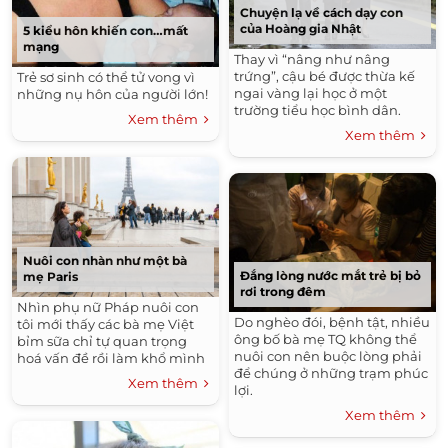
Chuyện lạ về cách dạy con
của Hoàng gia Nhật
5 kiểu hôn khiến con…mất
mạng
Thay vì “nâng như nâng
trứng”, cậu bé được thừa kế
Trẻ sơ sinh có thể tử vong vì
ngai vàng lại học ở một
những nụ hôn của người lớn!
trường tiểu học bình dân.
Xem thêm
Xem thêm
Nuôi con nhàn như một bà
Đắng lòng nước mắt trẻ bị bỏ
mẹ Paris
rơi trong đêm
Nhìn phụ nữ Pháp nuôi con
Do nghèo đói, bệnh tật, nhiều
tôi mới thấy các bà mẹ Việt
ông bố bà mẹ TQ không thể
bỉm sữa chỉ tự quan trọng
nuôi con nên buộc lòng phải
hoá vấn đề rồi làm khổ mình
để chúng ở những trạm phúc
Xem thêm
lợi.
Xem thêm