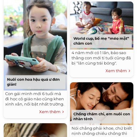
World cup, bố mẹ “méo mặt”
chăm con
4 năm mới có 1 lần, bảo sao
thằng con mới tí tuổi cũng đã
bị "lăn cùng trái bóng".
Xem thêm
Nuôi con hoa hậu quá ư đơn
giản!
Con gái mình mới 6 tuổi mà
đi học cô giáo nào cũng khen
xinh xắn, nổi bật nhất trường.
Xem thêm
Chồng chăm chỉ, em nuôi con
nhàn tênh
Nói chẳng phải khoe, chứ biết
nịnh chồng chiều chồng thì