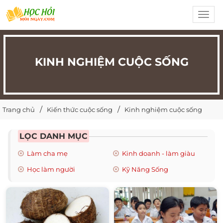
Toggl
navig
KINH NGHIỆM CUỘC SỐNG
Trang chủ
Kiến thức cuộc sống
Kinh nghiệm cuộc sống
LỌC DANH MỤC
Làm cha mẹ
Kinh doanh - làm giàu
Học làm người
Kỹ Năng Sống