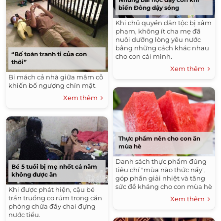
biển Đông dậy sóng
Khi chủ quyền dân tộc bị xâm
phạm, không ít cha mẹ đã
nuôi dưỡng lòng yêu nước
bằng những cách khác nhau
“Bố toàn tranh ti của con
cho con cái mình.
thôi”
Xem thêm
Bi mách cả nhà giữa mâm cỗ
khiến bố ngượng chín mặt.
Xem thêm
Thực phẩm nên cho con ăn
mùa hè
Danh sách thực phẩm đúng
Bé 5 tuổi bị mẹ nhốt cả năm
tiêu chí "mùa nào thức nấy",
không được ăn
góp phần giải nhiệt và tăng
sức đề kháng cho con mùa hè
Khi được phát hiện, cậu bé
trần truồng co rúm trong căn
Xem thêm
phòng chứa đầy chai đựng
nước tiểu.