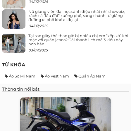
04/07/2025
Nữ giảng viên đại học sành điệu nhất nhì showbiz,
xách cả “lâu đài” xuống phố, sang chảnh từ giảng
đường ra phố khó ai đọ lại
04/07/2025
Tại sao giày thể thao giờ bị nhiều chị em “xếp xó” khi
mặc với quần jeans? Gái thanh lịch mê 3 kiểu này
hơn hẳn
03/07/2025
TỪ KHÓA
Áo Sơ Mi Nam
Áo Vest Nam
Quần Áo Nam
Thông tin nổi bật