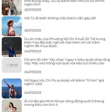
tính bùng cháy, lúc lại bánh bèo như cô nữ chính
ngôn tình
05/07/2025
Hải Tú đi biển không mặc bikini vẫn gây sốt
05/07/2025
Gu ăn mặc của Phương Mỹ Chi ở tuổi 22: Trẻ trung,
biến hóa đầy bất ngờ với loạt item chỉ vài trăm
nghìn đã mua được
04/07/2025
Chị em 30 nên “tẩy chay” ngay 4 kiểu quần ống rộng
này: Mặc vào trông vừa quê vừa kéo tụt chiều cao
04/07/2025
Hồ Ngọc Hà, Chi Pu so body với bikini “tí hon” giá
nghìn USD
04/07/2025
Ái nữ đại gia Minh Nhựa năng động suốt 9 tháng
mang bầu con thứ 4