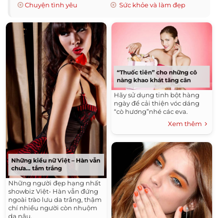
Chuyện tình yêu
Sức khỏe và làm đẹp
“Thuốc tiên” cho những cô
nàng khao khát tăng cân
Hãy sử dụng tinh bột hàng
ngày để cải thiện vóc dáng
“cò hương”nhé các eva.
Xem thêm
Những kiều nữ Việt – Hàn vẫn
chưa… tắm trắng
Những người đẹp hạng nhất
showbiz Việt- Hàn vẫn đứng
ngoài trào lưu da trắng, thậm
chí nhiều người còn nhuộm
da nâu.