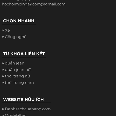
hochoimoingay.com@gmail.com
CHỌN NHANH
Xe
Công nghệ
TỪ KHÓA LIÊN KẾT
quần jean
quần jean nữ
thời trang nữ
thời trang nam
WEBSITE HỮU ÍCH
Danhsachcuahang.com
OneMall.vn