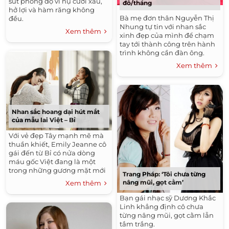
sút phong độ vì nụ cười xấu,
đô/tháng
hở lợi và hàm răng không
Bà mẹ đơn thân Nguyễn Thị
đều.
Nhung tự tin với nhan sắc
Xem thêm
xinh đẹp của mình để chạm
tay tới thành công trên hành
trình không cần đàn ông.
Xem thêm
Nhan sắc hoang dại hút mắt
của mẫu lai Việt – Bỉ
Với vẻ đẹp Tây mạnh mẽ mà
thuần khiết, Emily Jeanne cô
gái đến từ Bỉ có nửa dòng
máu gốc Việt đang là một
trong những gương mặt mới
Trang Pháp: ‘Tôi chưa từng
đầy sáng giá của làng mốt
nâng mũi, gọt cằm’
Xem thêm
Việt.
Bạn gái nhạc sỹ Dương Khắc
Linh khẳng định cô chưa
từng nâng mũi, gọt cằm lẫn
tắm trắng.