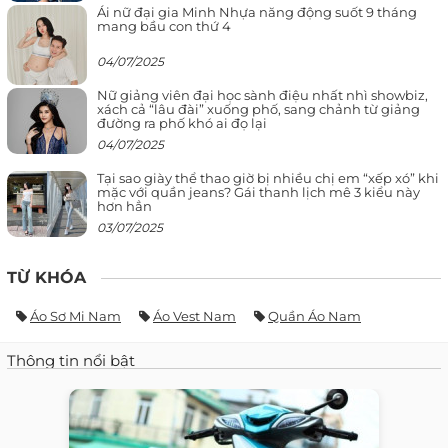
Ái nữ đại gia Minh Nhựa năng động suốt 9 tháng
mang bầu con thứ 4
04/07/2025
Nữ giảng viên đại học sành điệu nhất nhì showbiz,
xách cả “lâu đài” xuống phố, sang chảnh từ giảng
đường ra phố khó ai đọ lại
04/07/2025
Tại sao giày thể thao giờ bị nhiều chị em “xếp xó” khi
mặc với quần jeans? Gái thanh lịch mê 3 kiểu này
hơn hẳn
03/07/2025
TỪ KHÓA
Áo Sơ Mi Nam
Áo Vest Nam
Quần Áo Nam
Thông tin nổi bật