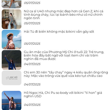
05/07/2025
Nữ ca sĩ U40 nhưng mặc đẹp hơn cả Gen Z, khi cá
tính bùng cháy, lúc lại bánh bèo như cô nữ chính
ngôn tình
05/07/2025
Hải Tú đi biển không mặc bikini vẫn gây sốt
05/07/2025
Gu ăn mặc của Phương Mỹ Chi ở tuổi 22: Trẻ trung,
biến hóa đầy bất ngờ với loạt item chỉ vài trăm
nghìn đã mua được
04/07/2025
Chị em 30 nên “tẩy chay” ngay 4 kiểu quần ống rộng
này: Mặc vào trông vừa quê vừa kéo tụt chiều cao
04/07/2025
Hồ Ngọc Hà, Chi Pu so body với bikini “tí hon” giá
nghìn USD
04/07/2025