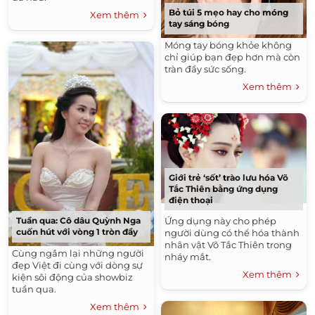
Bỏ túi 5 mẹo hay cho móng
Xem thêm
tay sáng bóng
Móng tay bóng khỏe không
chỉ giúp bạn đẹp hơn mà còn
tràn đầy sức sống.
Xem thêm
Giới trẻ ‘sốt’ trào lưu hóa Võ
Tắc Thiên bằng ứng dụng
điện thoại
Tuần qua: Cô dâu Quỳnh Nga
Ứng dụng này cho phép
cuốn hút với vòng 1 tròn đầy
người dùng có thể hóa thành
nhân vật Võ Tắc Thiên trong
Cùng ngắm lại những người
nháy mắt.
đẹp Việt đi cùng với dòng sự
Xem thêm
kiện sôi động của showbiz
tuần qua.
Xem thêm