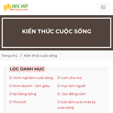
Toggl
navig
KIẾN THỨC CUỘC SỐNG
Trang chủ
Kiến thức cuộc sống
LỌC DANH MỤC
Kinh nghiệm cuộc sống
Làm cha mẹ
Kinh doanh - làm giàu
Học làm người
Kỹ Năng Sống
Góc đồng cảm
Thơ tình
Góc tâm sự & nhật ký
cuộc sống