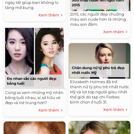
Son màu nude lên ngôi năm
ngày tết giúp bạn không lo
2015
tăng mỡ bụng.
2015, các người đẹp chuộng
Xem thêm
màu son nude hơn là những
màu son đậm.
Xem thêm
Chân dung nữ tỷ phú trẻ đẹp
nhất nước Mỹ
Đọ nhan sắc các người đẹp
Elizabeth Holmes đã trở
bằng tuổi
thành nữ tỷ phú trẻ nhất nước
Mỹ và lọt top người giàu nhất
Cùng so xem những mỹ nhân
thế giới do tạp chí Forbes
bằng tuổi nhau, ai sở hữu vẻ
bình chọn ở tuổi 31.
đẹp và trẻ trung hơn?
Xem thêm
Xem thêm