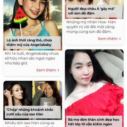
Người đẹp châu Á ‘gây mê’
với son đỏ đậm
Những mỹ nhân Hoa- Hàn
quyến rũ với đôi môi căng
mọng cùng son đỏ đậm.
Xem thêm
Lộ ảnh thời răng thỏ, chưa
thẩm mỹ của Angelababy
Khi 14 tuổi, Angelababy chưa
sở hữu nhan sắc ngọt ngào
như bây giờ.
Xem thêm
‘Chộp’ những khoảnh khắc
cười xấu của sao Hàn
Bà mẹ đơn thân xinh đẹp học
Nhiều khi sao Hàn cũng sa
hết lớp 10 vẫn kiếm ngàn