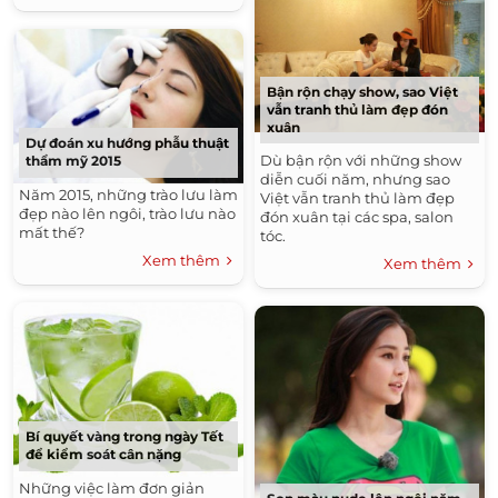
Bận rộn chạy show, sao Việt
vẫn tranh thủ làm đẹp đón
xuân
Dự đoán xu hướng phẫu thuật
Dù bận rộn với những show
thẩm mỹ 2015
diễn cuối năm, nhưng sao
Năm 2015, những trào lưu làm
Việt vẫn tranh thủ làm đẹp
đẹp nào lên ngôi, trào lưu nào
đón xuân tại các spa, salon
mất thế?
tóc.
Xem thêm
Xem thêm
Bí quyết vàng trong ngày Tết
để kiểm soát cân nặng
Những việc làm đơn giản