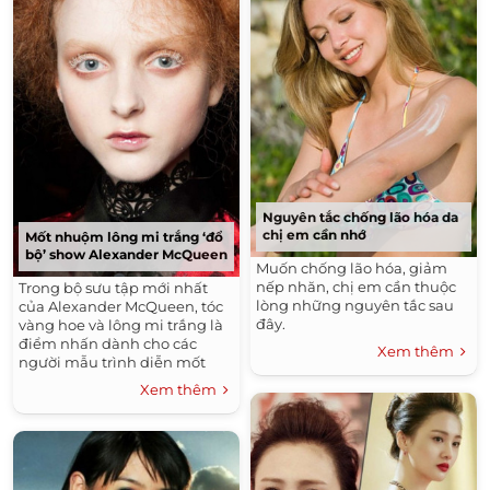
Nguyên tắc chống lão hóa da
chị em cần nhớ
Mốt nhuộm lông mi trắng ‘đổ
bộ’ show Alexander McQueen
Muốn chống lão hóa, giảm
nếp nhăn, chị em cần thuộc
Trong bộ sưu tập mới nhất
lòng những nguyên tắc sau
của Alexander McQueen, tóc
đây.
vàng hoe và lông mi trắng là
điểm nhấn dành cho các
Xem thêm
người mẫu trình diễn mốt
mới nhất của thương hiệu
Xem thêm
này.