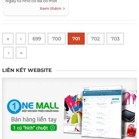
Ngay từ nhỏ cô đã có một
thân hình với cân nặng hơn
Xem thêm
người bình thường.
«
‹
699
700
701
702
703
›
»
LIÊN KẾT WEBSITE