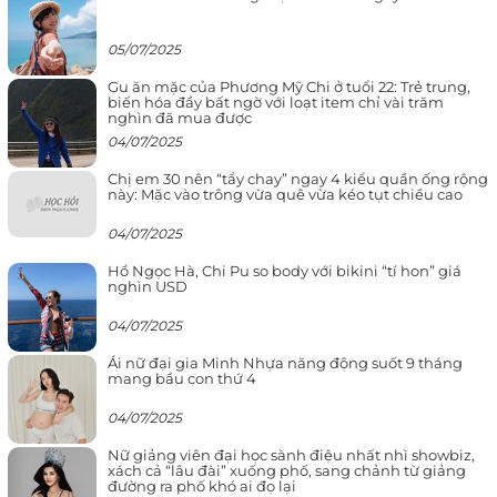
05/07/2025
Gu ăn mặc của Phương Mỹ Chi ở tuổi 22: Trẻ trung,
biến hóa đầy bất ngờ với loạt item chỉ vài trăm
nghìn đã mua được
04/07/2025
Chị em 30 nên “tẩy chay” ngay 4 kiểu quần ống rộng
này: Mặc vào trông vừa quê vừa kéo tụt chiều cao
04/07/2025
Hồ Ngọc Hà, Chi Pu so body với bikini “tí hon” giá
nghìn USD
04/07/2025
Ái nữ đại gia Minh Nhựa năng động suốt 9 tháng
mang bầu con thứ 4
04/07/2025
Nữ giảng viên đại học sành điệu nhất nhì showbiz,
xách cả “lâu đài” xuống phố, sang chảnh từ giảng
đường ra phố khó ai đọ lại