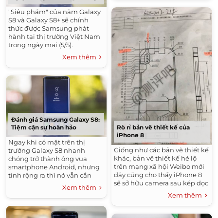
"Siêu phẩm" của năm Galaxy
S8 và Galaxy S8+ sẽ chính
thức được Samsung phát
hành tại thị trường Việt Nam
trong ngày mai (5/5).
Xem thêm
Đánh giá Samsung Galaxy S8:
Tiệm cận sự hoàn hảo
Rò rỉ bản vẽ thiết kế của
iPhone 8
Ngay khi có mặt trên thị
Giống như các bản vẽ thiết kế
trường Galaxy S8 nhanh
khác, bản vẽ thiết kế hé lộ
chóng trở thành ông vua
trên mạng xã hội Weibo mới
smartphone Android, nhưng
đây cũng cho thấy iPhone 8
tính rộng ra thì nó vẫn cần
sẽ sở hữu camera sau kép dọc
một chút “gia vị” để thực sự
Xem thêm
máy.
hoàn hảo.
Xem thêm