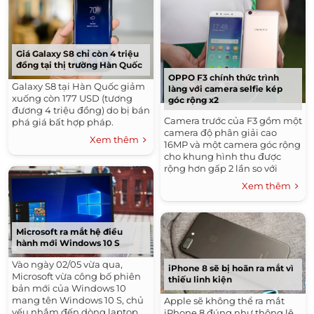
Giá Galaxy S8 chỉ còn 4 triệu
đồng tại thị trường Hàn Quốc
OPPO F3 chính thức trình
Galaxy S8 tại Hàn Quốc giảm
làng với camera selfie kép
xuống còn 177 USD (tương
góc rộng x2
đương 4 triệu đồng) do bị bán
Camera trước của F3 gồm một
phá giá bất hợp pháp.
camera độ phân giải cao
Xem thêm
16MP và một camera góc rộng
cho khung hình thu được
rộng hơn gấp 2 lần so với
camera selfie thông thường.
Xem thêm
Microsoft ra mắt hệ điều
hành mới Windows 10 S
Vào ngày 02/05 vừa qua,
iPhone 8 sẽ bị hoãn ra mắt vì
Microsoft vừa công bố phiên
thiếu linh kiện
bản mới của Windows 10
mang tên Windows 10 S, chủ
Apple sẽ không thể ra mắt
yếu nhắm đến dòng laptop
iPhone 8 đúng như thông lệ