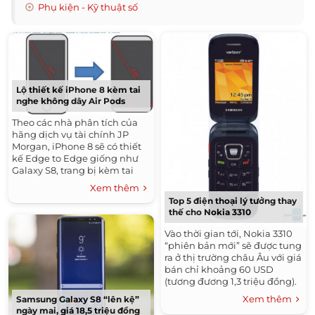
Phụ kiện - Kỹ thuật số
Lộ thiết kế iPhone 8 kèm tai
nghe không dây Air Pods
Theo các nhà phân tích của
hãng dịch vụ tài chính JP
Morgan, iPhone 8 sẽ có thiết
kế Edge to Edge giống như
Galaxy S8, trang bị kèm tai
nghe không dây Air Pods.
Xem thêm
Top 5 điện thoại lý tưởng thay
thế cho Nokia 3310
Vào thời gian tới, Nokia 3310
“phiên bản mới” sẽ được tung
ra ở thị trường châu Âu với giá
bán chỉ khoảng 60 USD
(tương đương 1,3 triệu đồng).
Xem thêm
Samsung Galaxy S8 “lên kệ”
ngày mai, giá 18,5 triệu đồng