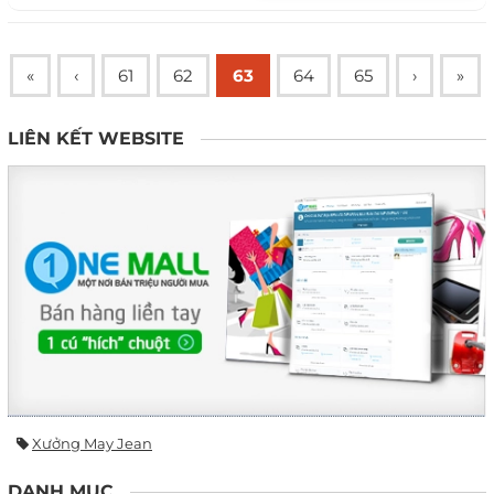
«
‹
61
62
63
64
65
›
»
LIÊN KẾT WEBSITE
Xưởng May Jean
DANH MỤC