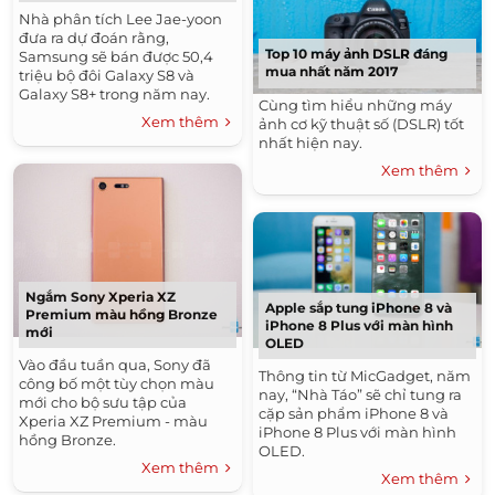
Nhà phân tích Lee Jae-yoon
đưa ra dự đoán rằng,
Top 10 máy ảnh DSLR đáng
Samsung sẽ bán được 50,4
mua nhất năm 2017
triệu bộ đôi Galaxy S8 và
Galaxy S8+ trong năm nay.
Cùng tìm hiểu những máy
Xem thêm
ảnh cơ kỹ thuật số (DSLR) tốt
nhất hiện nay.
Xem thêm
Ngắm Sony Xperia XZ
Apple sắp tung iPhone 8 và
Premium màu hồng Bronze
iPhone 8 Plus với màn hình
mới
OLED
Vào đầu tuần qua, Sony đã
Thông tin từ MicGadget, năm
công bố một tùy chọn màu
nay, “Nhà Táo” sẽ chỉ tung ra
mới cho bộ sưu tập của
cặp sản phẩm iPhone 8 và
Xperia XZ Premium - màu
iPhone 8 Plus với màn hình
hồng Bronze.
OLED.
Xem thêm
Xem thêm