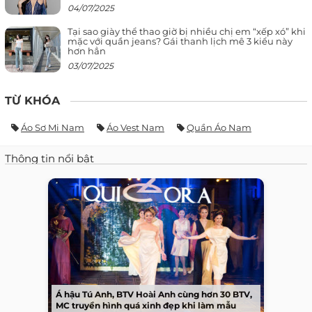
04/07/2025
Tại sao giày thể thao giờ bị nhiều chị em “xếp xó” khi
mặc với quần jeans? Gái thanh lịch mê 3 kiểu này
hơn hẳn
03/07/2025
TỪ KHÓA
Áo Sơ Mi Nam
Áo Vest Nam
Quần Áo Nam
Thông tin nổi bật
Á hậu Tú Anh, BTV Hoài Anh cùng hơn 30 BTV,
MC truyền hình quá xinh đẹp khi làm mẫu