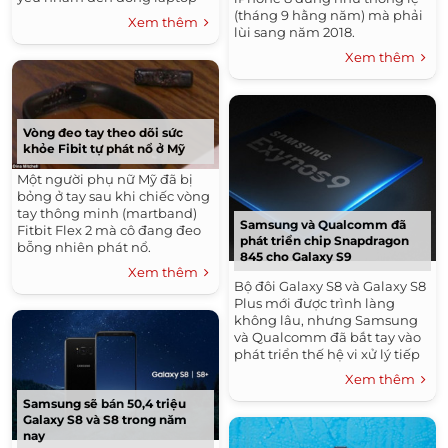
cá nhân dành cho ngành giáo
(tháng 9 hằng năm) mà phải
Xem thêm
dục.
lùi sang năm 2018.
Xem thêm
Vòng đeo tay theo dõi sức
khỏe Fibit tự phát nổ ở Mỹ
Một người phụ nữ Mỹ đã bị
bỏng ở tay sau khi chiếc vòng
tay thông minh (martband)
Samsung và Qualcomm đã
Fitbit Flex 2 mà cô đang đeo
phát triển chip Snapdragon
bỗng nhiên phát nổ.
845 cho Galaxy S9
Xem thêm
Bộ đôi Galaxy S8 và Galaxy S8
Plus mới được trình làng
không lâu, nhưng Samsung
và Qualcomm đã bắt tay vào
phát triển thế hệ vi xử lý tiếp
theo cho Galaxy S9.
Xem thêm
Samsung sẽ bán 50,4 triệu
Galaxy S8 và S8 trong năm
nay