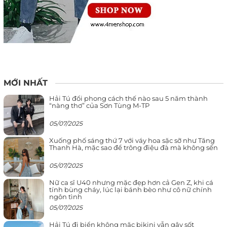
MỚI NHẤT
Hải Tú đổi phong cách thế nào sau 5 năm thành
“nàng thơ” của Sơn Tùng M-TP
05/07/2025
Xuống phố sáng thứ 7 với váy hoa sặc sỡ như Tăng
Thanh Hà, mặc sao để trông điệu đà mà không sến
05/07/2025
Nữ ca sĩ U40 nhưng mặc đẹp hơn cả Gen Z, khi cá
tính bùng cháy, lúc lại bánh bèo như cô nữ chính
ngôn tình
05/07/2025
Hải Tú đi biển không mặc bikini vẫn gây sốt