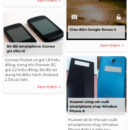
Xem thêm
Giao diện Google Nexus 4
Xem thêm
Bộ đôi smartphone Gionee
giá siêu rẻ
Gionee Pocket có giá 1,8 triệu
đồng, trong khi Pioneer 3G
giá 2,2 triệu đồng. Bộ đôi sử
dụng hệ điều hành Android
2.3.6 cải tiến.
Xem thêm
Huawei cũng sản xuất
smartphone chạy Window
Phone 8
Huawei sẽ là nhà sản xuất
smartphone chạy Window
Phone 8 thứ 4 tiếp sau