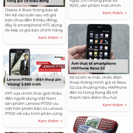
ngày 7/10 nhưng phải tới
hãng giá 7,9 triệu đồng
16/10, sản phẩm mới chính
Desire X được thông báo sẽ
thức được ra mắt tại Việt
Xem thêm
lên kệ vào tuần sau với giá
Nam.
bán chưa đến 8 triệu đồng,
đây là smartphone HTC dùng
lõi kép có giá bán chính hãng
thấp nhất ở Việt Nam.
Xem thêm
Ảnh thực tế smartphone
HKPhone Revo S2
Kể từ khi ra mắt, chiếc điện
Lenovo P700i – điện thoại pin
thoại thông minh giá rẻ Revo
‘khủng’ 2.500 mAh
S2 của thương hiệu HKPhone
đến từ Hong Kong đã trở
FPT vừa chính thức giới thiệu
thành tâm điểm thu hút
đến người dùng Việt Nam
đông đảo người tiêu dùng và
sản phẩm Lenovo P700i ưu
Xem thêm
cộng đồng đam mê công
việt hơn phiên bản cũ Lenovo
nghệ.
P700 với cấu hình phần cứng
dùng chip lõi kép và Lenovo
Xem thêm
S560 được sở hữu dàn loa
Dolby danh tiếng.