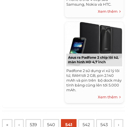
Samsung, Nokia và HTC.
Xem thêm
Asus ra Padfone 2 chip lõi tứ,
màn hình HD 4,7 inch
Padfone 2 sử dụng vi xử lý lõi
tứ, RAM tới 2 GB, pin 2.140
mAh và pin trên bộ dock máy
tính bảng cũng lên tới 5.000
mAh.
Xem thêm
«
‹
539
540
541
542
543
›