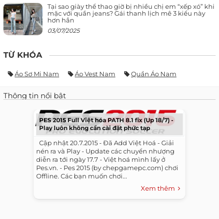
Tại sao giày thể thao giờ bị nhiều chị em “xếp xó” khi
mặc với quần jeans? Gái thanh lịch mê 3 kiểu này
hơn hẳn
03/07/2025
TỪ KHÓA
Áo Sơ Mi Nam
Áo Vest Nam
Quần Áo Nam
Thông tin nổi bật
PES 2015 Full Việt hóa PATH 8.1 fix (Up 18/7) -
Play luôn không cần cài đặt phức tạp
​ ​ Cập nhật 20.7.2015 - Đã Add Việt Hoá - Giải
nén ra và Play - Update các chuyển nhượng
diễn ra tới ngày 17.7 - Việt hoá mình lấy ở
Pes.vn. - Pes 2015 (by chepgamepc.com) chơi
Offline. Các bạn muốn chơi...
Xem thêm