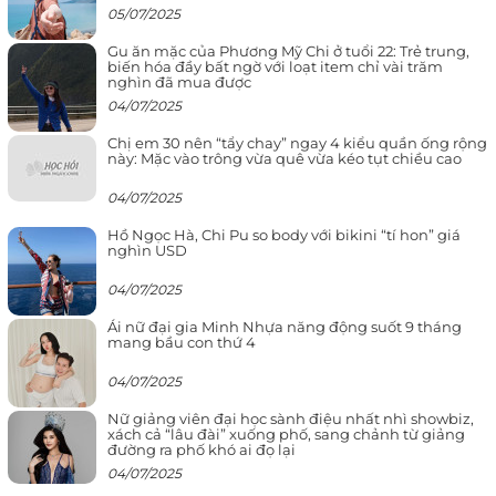
05/07/2025
Gu ăn mặc của Phương Mỹ Chi ở tuổi 22: Trẻ trung,
biến hóa đầy bất ngờ với loạt item chỉ vài trăm
nghìn đã mua được
04/07/2025
Chị em 30 nên “tẩy chay” ngay 4 kiểu quần ống rộng
này: Mặc vào trông vừa quê vừa kéo tụt chiều cao
04/07/2025
Hồ Ngọc Hà, Chi Pu so body với bikini “tí hon” giá
nghìn USD
04/07/2025
Ái nữ đại gia Minh Nhựa năng động suốt 9 tháng
mang bầu con thứ 4
04/07/2025
Nữ giảng viên đại học sành điệu nhất nhì showbiz,
xách cả “lâu đài” xuống phố, sang chảnh từ giảng
đường ra phố khó ai đọ lại
04/07/2025