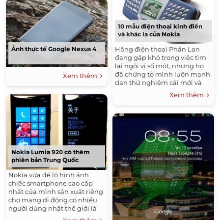
10 mẫu điện thoại kinh điển
và khác lạ của Nokia
Hãng điện thoại Phần Lan
Ảnh thực tế Google Nexus 4
đang gặp khó trong việc tìm
lại ngôi vị số một, nhưng họ
đã chứng tỏ mình luôn mạnh
Xem thêm
dạn thử nghiệm cái mới và
thể hiện sự sáng tạo không
Xem thêm
ngừng trong thiết kế.
Nokia Lumia 920 có thêm
phiên bản Trung Quốc
Nokia vừa để lộ hình ảnh
chiếc smartphone cao cấp
nhất của mình sản xuất riêng
cho mạng di động có nhiều
người dùng nhất thế giới là
China Mobile.