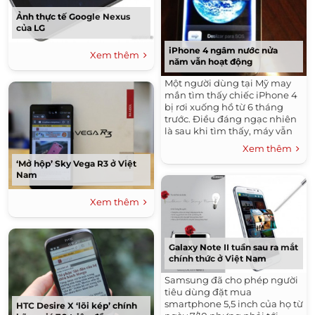
Ảnh thực tế Google Nexus
của LG
iPhone 4 ngâm nước nửa
Xem thêm
năm vẫn hoạt động
Một người dùng tại Mỹ may
mắn tìm thấy chiếc iPhone 4
bị rơi xuống hồ từ 6 tháng
trước. Điều đáng ngạc nhiên
là sau khi tìm thấy, máy vẫn
hoạt động được.
Xem thêm
‘Mở hộp’ Sky Vega R3 ở Việt
Nam
Xem thêm
Galaxy Note II tuần sau ra mắt
chính thức ở Việt Nam
Samsung đã cho phép người
tiêu dùng đặt mua
smartphone 5,5 inch của họ từ
HTC Desire X ‘lõi kép’ chính