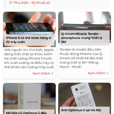
Phụ kiện - Kỹ thuật số
Q-Smart Miracle Tender -
smartphone mang ‘triết lý
iPhone 5 có thể khan hàng vì
3M’
lỗi trầy xước
Tender là model đầu tiên
Một nguồn tin cho biết, Apple
thuộc dòng Miracle của Q-
đang thắt chặt lại khâu kiểm
Smart với thiết kế đặc biệt
tra chất lượng iPhone 5 trước
mang triết lý 3M "Mỏng -
khi xuất xưởng và điều này có
Mạnh - Mượt".
thể khiến sản lượng máy xuất
xưởng giảm, dẫn đến tình
Xem thêm
Xem thêm
trạng thiếu hàng thời gian tới.
Ảnh Optimus G tại Hà Nội
Mở hộp LG Optimus G đầu