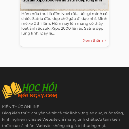
Suzuki Xìpo 2000 lên áo Satria đẹp lung linh
Hôm nữa thui là đến Noel rồi... ước gì mình có
chiếc Satria đầu dẹp chở gấu đi dạo nhỉ. Mình
mê xe 2 thì lắm. Hôm nay lên mạng có thấy
loạt ảnh Suzuki Xìpo 2000 lên áo Satria đẹp
lung linh. Đây là...
Xem thêm
KIẾN THỨC ONLINE
Blog kiến thức, chuyên về tất cả các lĩnh vực giáo dục, cuộc sống,
kinh nghiệm, chia sẻ Website chỉ mang tính chất sưu tầm kiến
thức của cá nhân. Website không có giá trị thương mại.