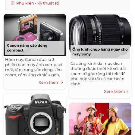
Phụ kiện - Kỹ thuật số
Canon nâng cấp dòng
Ống kính chụp hàng ngày cho
compact
máy Sony
Hôm nay, Canon đưa ra 3
Các ống kính đa mục đích
phiên bản máy ảnh compact
thường được thiết kế với dải
mới, tập trung vào dòng siêu
zoom từ góc rộng tới tele để
zoom, cảm ứng và siêu gọn.
phù hợp với tất cả các hoàn
Xem thêm
cảnh.
Xem thêm