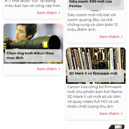
K-7 mới được "tút" lại bằng
Siêu zoom X90 mới của
màu bạc tạo vẻ cứng cáp hơn.
Pentax
Xem thêm
Siêu zoom mới nổi bật với
zoom quang 26x, cơ chế
chống rung và cảm biến 12
triệu điểm ảnh.
Xem thêm
Chọn ống kính Nikon theo
mục đích
Xem thêm
5D Mark II có firmware mới
Canon vừa công bố firmware
mới cho phiên bản full-frame
5D Mark II với một số cải tiến
về quay video full HD và cải
thiện chất lượng thu âm
video.
Xem thêm