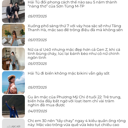
Hải Tú đổi phong cách thế nào sau 5 năm thành
“nàng thơ” của Sơn Tùng M-TP
05/07/2025
Xuống phố sáng thứ 7 với váy hoa sặc sỡ như Tăng
Thanh Hà, mặc sao để trông điệu đà mà không sến
05/07/2025
Nữ ca sĩ U40 nhưng mặc đẹp hơn cả Gen Z, khi cá
tính bùng cháy, lúc lại bánh bèo như cô nữ chính
ngôn tình
05/07/2025
Hải Tú đi biển không mặc bikini vẫn gây sốt
05/07/2025
Gu ăn mặc của Phương Mỹ Chi ở tuổi 22: Trẻ trung,
biến hóa đầy bất ngờ với loạt item chỉ vài trăm
nghìn đã mua được
04/07/2025
Chị em 30 nên “tẩy chay” ngay 4 kiểu quần ống rộng
này: Mặc vào trông vừa quê vừa kéo tụt chiều cao