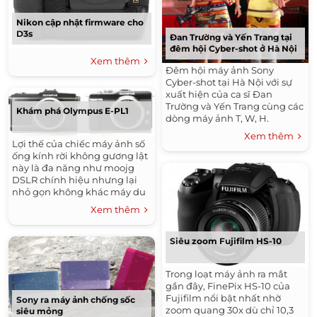
Nikon cập nhật firmware cho
D3s
Đan Trường và Yến Trang tại
đêm hội Cyber-shot ở Hà Nội
Xem thêm
Đêm hội máy ảnh Sony
Cyber-shot tại Hà Nội với sự
xuất hiện của ca sĩ Đan
Trường và Yến Trang cùng các
Khám phá Olympus E-PL1
dòng máy ảnh T, W, H.
Xem thêm
Lợi thế của chiếc máy ảnh số
ống kính rời không gương lật
này là đa năng như moojg
DSLR chính hiệu nhưng lại
nhỏ gọn không khác máy du
lịch.
Xem thêm
Siêu zoom Fujifilm HS-10
Trong loạt máy ảnh ra mắt
gần đây, FinePix HS-10 của
Fujifilm nổi bật nhất nhờ
Sony ra máy ảnh chống sốc
zoom quang 30x dù chỉ 10,3
siêu mỏng