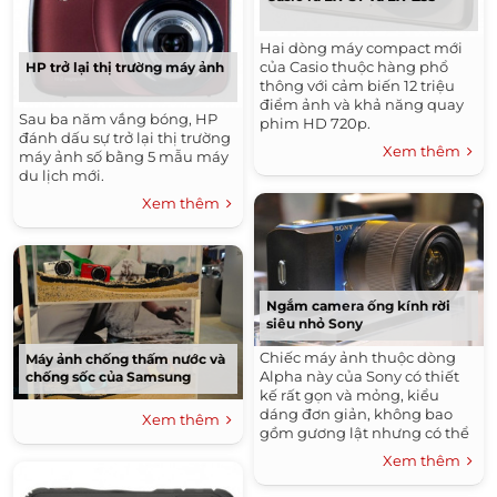
Hai dòng máy compact mới
của Casio thuộc hàng phổ
HP trở lại thị trường máy ảnh
thông với cảm biến 12 triệu
điểm ảnh và khả năng quay
Sau ba năm vắng bóng, HP
phim HD 720p.
đánh dấu sự trở lại thị trường
Xem thêm
máy ảnh số bằng 5 mẫu máy
du lịch mới.
Xem thêm
Ngắm camera ống kính rời
siêu nhỏ Sony
Chiếc máy ảnh thuộc dòng
Máy ảnh chống thấm nước và
Alpha này của Sony có thiết
chống sốc của Samsung
kế rất gọn và mỏng, kiểu
dáng đơn giản, không bao
Xem thêm
gồm gương lật nhưng có thể
thay đổi ống kính.
Xem thêm