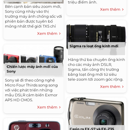
triệu điểm ảnh.
Bên cạnh bản siêu zoom mới,
Xem thêm
Sony cũng nhảy vào thị
trường máy ảnh chống sốc với
phiên bản được tuyên bố
mỏng nhất thế giới TX5 chỉ
dày 17,7 mm.
Xem thêm
Sigma ra loạt ống kính mới
Hãng thứ ba chuyên ống kính
cho các máy ảnh DSLR,
Chiến lược máy ảnh mới của
Sigma, tấn công thị trường
Sony
bằng loạt ống mới từ siêu
tele-zoom tới zoom góc rộng.
Sony sẽ đi theo công nghệ
Micro Four Thirds song song
Xem thêm
với việc phát triển những
mẫu DSLR cảm biến Exmor
APS HD CMOS.
Xem thêm
Casio ra EX-S7 và EX-Z35