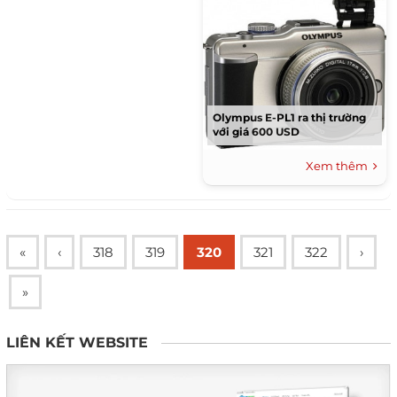
Olympus E-PL1 ra thị trường
với giá 600 USD
Xem thêm
«
‹
318
319
320
321
322
›
»
LIÊN KẾT WEBSITE