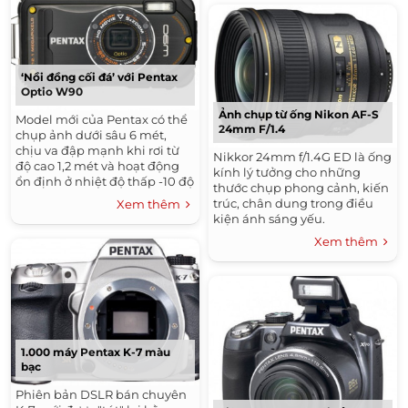
‘Nồi đồng cối đá’ với Pentax
Optio W90
Ảnh chụp từ ống Nikon AF-S
Model mới của Pentax có thể
24mm F/1.4
chụp ảnh dưới sâu 6 mét,
chịu va đập mạnh khi rơi từ
Nikkor 24mm f/1.4G ED là ống
độ cao 1,2 mét và hoạt động
kính lý tưởng cho những
ổn định ở nhiệt độ thấp -10 độ
thước chụp phong cảnh, kiến
C.
trúc, chân dung trong điều
Xem thêm
kiện ánh sáng yếu.
Xem thêm
1.000 máy Pentax K-7 màu
bạc
Phiên bản DSLR bán chuyên