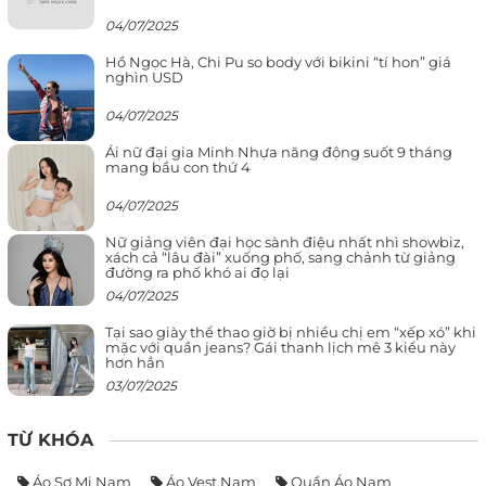
04/07/2025
Hồ Ngọc Hà, Chi Pu so body với bikini “tí hon” giá
nghìn USD
04/07/2025
Ái nữ đại gia Minh Nhựa năng động suốt 9 tháng
mang bầu con thứ 4
04/07/2025
Nữ giảng viên đại học sành điệu nhất nhì showbiz,
xách cả “lâu đài” xuống phố, sang chảnh từ giảng
đường ra phố khó ai đọ lại
04/07/2025
Tại sao giày thể thao giờ bị nhiều chị em “xếp xó” khi
mặc với quần jeans? Gái thanh lịch mê 3 kiểu này
hơn hẳn
03/07/2025
TỪ KHÓA
Áo Sơ Mi Nam
Áo Vest Nam
Quần Áo Nam