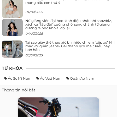
mang bầu con thứ 4
04/07/2025
Nữ giảng viên đại học sành điệu nhất nhì showbiz,
xách cả “lâu đài” xuống phố, sang chảnh từ giảng
đường ra phố khó ai đọ lại
04/07/2025
Tại sao giày thể thao giờ bị nhiều chị em “xếp xó” khi
mặc với quần jeans? Gái thanh lịch mê 3 kiểu này
hơn hẳn
03/07/2025
TỪ KHÓA
Áo Sơ Mi Nam
Áo Vest Nam
Quần Áo Nam
Thông tin nổi bật