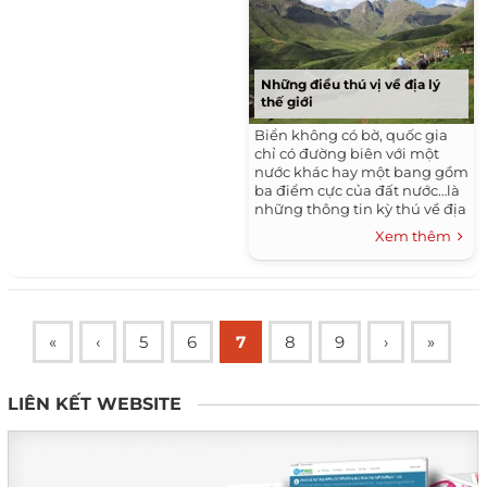
Những điều thú vị về địa lý
thế giới
Biển không có bờ, quốc gia
chỉ có đường biên với một
nước khác hay một bang gồm
ba điểm cực của đất nước…là
những thông tin kỳ thú về địa
lý thế giới.Địa danh có tên
Xem thêm
ngắn nhấtMảnh...
«
‹
5
6
7
8
9
›
»
LIÊN KẾT WEBSITE