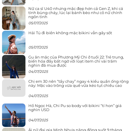
Nữ ca sĩ U40 nhưng mặc đẹp hơn cả Gen Z, khi cá
tính bùng cháy, lúc lại bánh bèo như cô nữ chính
ngôn tình
05/07/2025
Hải Tú đi biển không mặc bikini vẫn gây sốt
05/07/2025
Gu ăn mặc của Phương Mỹ Chi ở tuổi 22: Trẻ trung,
biến hóa đầy bất ngờ với loạt item chỉ vài trăm
nghìn đã mua được
04/07/2025
Chị em 30 nên “tẩy chay” ngay 4 kiểu quần ống rộng
này: Mặc vào trông vừa quê vừa kéo tụt chiều cao
04/07/2025
Hồ Ngọc Hà, Chi Pu so body với bikini “tí hon” giá
nghìn USD
04/07/2025
Ái nữ đại gia Minh Nhựa năng động suốt 9 tháng