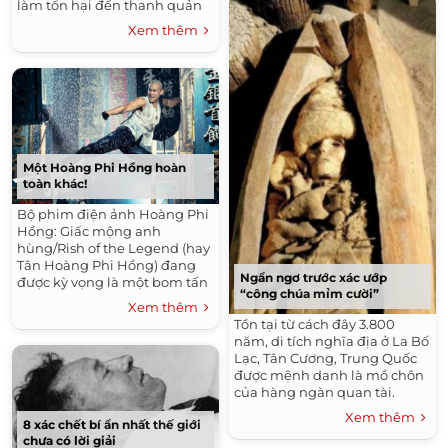
làm tổn hại đến thanh quản
của cô. Nữ ca sĩ được thôi
Xem thêm
miên và yêu...
Một Hoàng Phi Hồng hoàn
toàn khác!
Bộ phim điện ảnh Hoàng Phi
Hồng: Giấc mộng anh
hùng/Rish of the Legend (hay
Tân Hoàng Phi Hồng) đang
Ngẩn ngơ trước xác ướp
được kỳ vọng là một bom tấn
“công chúa mỉm cười”
lớn của điện ảnh Hoa ngữ
Xem thêm
cuối năm 2014. Phim có kinh
Tồn tại từ cách đây 3.800
phí lên đến...
năm, di tích nghĩa địa ở La Bố
Lạc, Tân Cương, Trung Quốc
được mệnh danh là mồ chôn
của hàng ngàn quan tài.
Tháng 10 năm 2003, cuộc khai
Xem thêm
8 xác chết bí ẩn nhất thế giới
quật quy mô lớn được...
chưa có lời giải