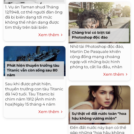
1. Vụ án Taman shud Tháng
12/1948, cơ thể người đàn ông
đã bị biến dạng tới mức
không thể nhận dạng được
tìm thấy trên bãi biển
Somerton (Adelaide). Ngoài
Chàng trai có biệt tài
Xem thêm
việc không thể nhận dạng
Photoshop độc đáo
người...
Nhờ tài Photoshop độc đáo,
Martín De Pasquale khiến
cộng đồng mạng choáng
ngợp với những bức hình
Phát hiện thuyền trưởng tàu
phóng to, cắt lìa đầu, nhân
Titanic vẫn còn sống sau 80
bản người.Theo My Modern
Xem thêm
năm
Met, Martín De Pasquale hiện
là chàng trai rất nổi...
Sau khi được phát hiện,
thuyền trưởng con tàu Titanic
đã 140 tuổi. Tàu Titanic bị
chìm năm 1912 (Ảnh minh
họa)Ngày 15 tháng 4 năm
1912, con tàu sang trọng hiện
Xem thêm
Sự thật về đất nước toàn “hoa
đại bậc nhất Châu Âu Titanic
hậu không vương miện”
đã bị chìm, kéo...
Đến đất nước này bạn có thể
gặp những "hoa hậu không