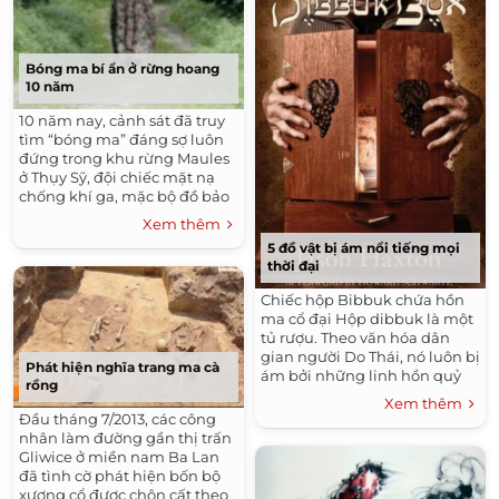
Bóng ma bí ẩn ở rừng hoang
10 năm
10 năm nay, cảnh sát đã truy
tìm “bóng ma” đáng sợ luôn
đứng trong khu rừng Maules
ở Thụy Sỹ, đội chiếc mặt nạ
chống khí ga, mặc bộ đồ bảo
hộ và đội mũ trùm kín đầu.
Xem thêm
“Bóng ma” này đã...
5 đồ vật bị ám nổi tiếng mọi
thời đại
Chiếc hộp Bibbuk chứa hồn
ma cổ đại Hộp dibbuk là một
tủ rượu. Theo văn hóa dân
gian người Do Thái, nó luôn bị
Phát hiện nghĩa trang ma cà
ám bởi những linh hồn quỷ
rồng
dữ. Một chiếc hộp dibbuk đã
Xem thêm
trở nên nổi tiếng khi được...
Đầu tháng 7/2013, các công
nhân làm đường gần thị trấn
Gliwice ở miền nam Ba Lan
đã tình cờ phát hiện bốn bộ
xương cổ được chôn cất theo