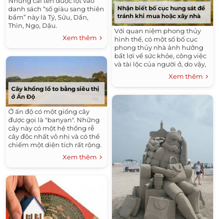
Những cái tên được lọt vào
Nhận biết bố cục hung sát để
danh sách “số giàu sang thiên
tránh khi mua hoặc xây nhà
bẩm” này là Tý, Sửu, Dần,
Thìn, Ngọ, Dậu.
Với quan niệm phong thủy
Xem thêm
hình thế, có một số bố cục
phong thủy nhà ảnh hưởng
bất lợi về sức khỏe, công việc
và tài lộc của người ở, do vậy,
trước khi mua (thuê) bạn nên
Xem thêm
cân nhắc thêm.
Cây khổng lồ to bằng siêu thị
ở Ấn Độ
Ở ấn độ có một giống cây
được gọi là "banyan". Những
cây này có một hệ thống rễ
cây độc nhất vô nhị và có thể
chiếm một diện tích rất rộng.
Thay vì phát triển theo chiều
Xem thêm
dọc như các loại...