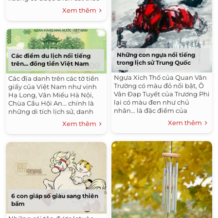
tư thế lạ. Những hộp sọ bị cắt
Xem thêm
rời ra khỏi đầu...
Những con ngựa nổi tiếng
Các điểm du lịch nổi tiếng
trong lịch sử Trung Quốc
trên... đồng tiền Việt Nam
Ngựa Xích Thố của Quan Vân
Các địa danh trên các tờ tiền
Trường có màu đỏ nổi bật, Ô
giấy của Việt Nam như vịnh
Vân Đạp Tuyết của Trương Phi
Hạ Long, Văn Miếu Hà Nội,
lại có màu đen như chủ
Chùa Cầu Hội An... chính là
nhân... là đặc điểm của
những di tích lịch sử, danh
những con ngựa nổi tiếng
thắng nổi tiếng thu hút đông
Xem thêm
Xem thêm
thời cổ đại. 1. Ngựa Xích...
đảo khách du lịch.
6 con giáp số giàu sang thiên
bẩm