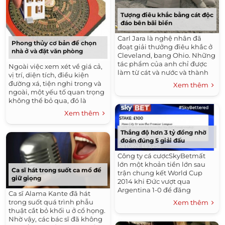
Tượng điêu khắc bằng cát độc
đáo bên bãi biển
Carl Jara là nghệ nhân đã
Phong thủy cơ bản để chọn
đoạt giải thưởng điêu khắc ở
nhà ở và đặt văn phòng
Cleveland, bang Ohio. Những
tác phẩm của anh chỉ được
Ngoài việc xem xét về giá cả,
làm từ cát và nước và thành
vị trí, diện tích, điều kiện
phẩm là những bức tượng
đường xá, tiện nghi trong và
Xem thêm
độc đáo, đồ sộ với đa dạng...
ngoài, một yếu tố quan trọng
không thể bỏ qua, đó là
phong thủy bên ngoài của
Xem thêm
ngôi nhà đó tốt hay xấu.
Thắng độ hơn 3 tỷ đồng nhờ
đoán đúng 5 giải đấu
Công ty cá cượcSkyBetmất
lớn một khoản tiền lớn sau
Ca sĩ hát trong suốt ca mổ để
trận chung kết World Cup
giữ giọng
2014 khi Đức vượt qua
Argentina 1-0 để đăng
Ca sĩ Alama Kante đã hát
quang.Thông tin SkyBet tiết
trong suốt quá trình phẫu
Xem thêm
lộ trên Twitter khiến nhiều
thuật cắt bỏ khối u ở cổ họng.
người cảm thấy sốc: Một...
Nhờ vậy, các bác sĩ đã không