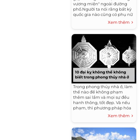
vương miện" ngoài đường
phố.Người ta nói rằng bất kỳ
quốc gia nào cũng có phụ nữ
đẹp. Đến đâu bạn cũng có
Xem thêm
thể gặp được những...
10 đại kỵ không thể không
biết trong phong thủy nhà ở
Trong phong thủy nhà ở, làm
thế nào để không phạm
thêm sai lầm và mọi sự đều
hanh thông, tốt đẹp. Và nếu
phạm, thì phương pháp hóa
giải ra sao. Đó chính là điều
Xem thêm
chúng tôi đề cập đến trong
bài.