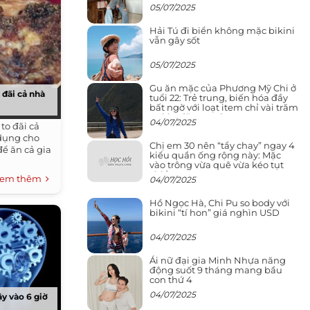
chính ngôn tình
05/07/2025
Hải Tú đi biển không mặc bikini
vẫn gây sốt
05/07/2025
Gu ăn mặc của Phương Mỹ Chi ở
đãi cả nhà
tuổi 22: Trẻ trung, biến hóa đầy
bất ngờ với loạt item chỉ vài trăm
nghìn đã mua được
04/07/2025
to đãi cả
 dụng cho
Chị em 30 nên “tẩy chay” ngay 4
ể ăn cả gia
kiểu quần ống rộng này: Mặc
vào trông vừa quê vừa kéo tụt
chiều cao
em thêm
04/07/2025
Hồ Ngọc Hà, Chi Pu so body với
bikini “tí hon” giá nghìn USD
04/07/2025
Ái nữ đại gia Minh Nhựa năng
động suốt 9 tháng mang bầu
con thứ 4
04/07/2025
ậy vào 6 giờ