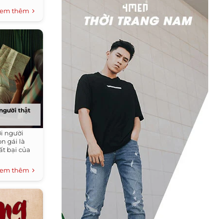
em thêm
 người thật
́i người
n gái là
t bại của
em thêm