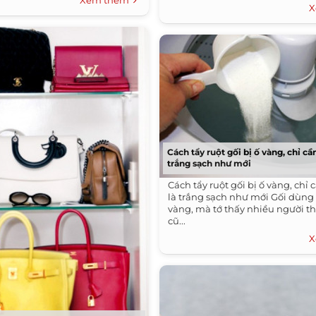
Xem thêm
X
Cách tẩy ruột gối bị ố vàng, chỉ cầ
trắng sạch như mới
Cách tẩy ruột gối bị ố vàng, chỉ
là trắng sạch như mới Gối dùng l
vàng, mà tớ thấy nhiều người thấ
cũ...
X