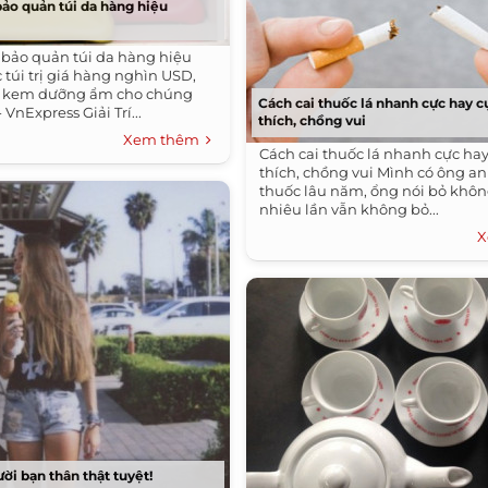
bảo quản túi da hàng hiệu
 bảo quản túi da hàng hiệu
 túi trị giá hàng nghìn USD,
a kem dưỡng ẩm cho chúng
Cách cai thuốc lá nhanh cực hay c
 VnExpress Giải Trí...
thích, chồng vui
Xem thêm
Cách cai thuốc lá nhanh cực hay
thích, chồng vui Mình có ông a
thuốc lâu năm, ổng nói bỏ khôn
nhiêu lần vẫn không bỏ...
X
ời bạn thân thật tuyệt!