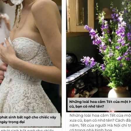
Những loài hoa cắm Tết của một 
cũ, bạn có nhớ tên?
Những loài hoa cắm Tết của mộ
phát sinh bất ngờ cho chiếc váy
xưa cũ, bạn có nhớ tên? Cách đ
ngày trọng đại
năm, Tết của người Hà Nội chỉ t
có trong nhà bình hoa...
 phát sinh bất ngờ cho chiếc