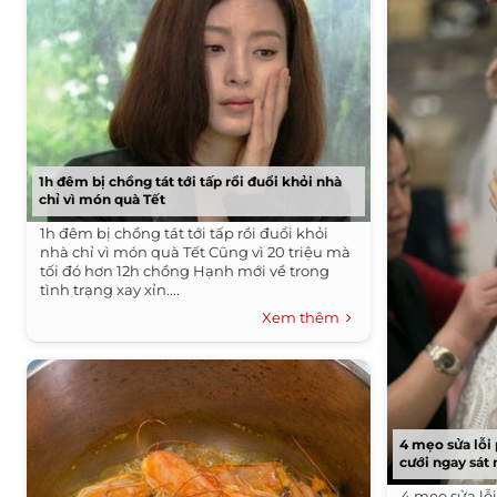
1h đêm bị chồng tát tới tấp rồi đuổi khỏi nhà
chỉ vì món quà Tết
1h đêm bị chồng tát tới tấp rồi đuổi khỏi
nhà chỉ vì món quà Tết Cũng vì 20 triệu mà
tối đó hơn 12h chồng Hạnh mới về trong
tình trạng xay xỉn....
Xem thêm
4 mẹo sửa lỗi 
cưới ngay sát 
4 mẹo sửa lỗi