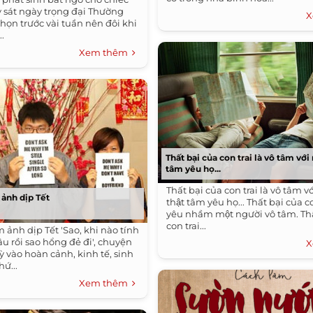
y sát ngày trọng đại Thường
X
họn trước vài tuần nên đôi khi
..
Xem thêm
Thất bại của con trai là vô tâm với
tâm yêu họ...
Thất bại của con trai là vô tâm vơ
 ảnh dịp Tết
thật tâm yêu họ... Thất bại của co
yêu nhầm một người vô tâm. Thấ
con trai...
 ảnh dịp Tết 'Sao, khi nào tính
lâu rồi sao hổng đẻ đi', chuyện
X
ỳ vào hoàn cảnh, kinh tế, sinh
hứ...
Xem thêm