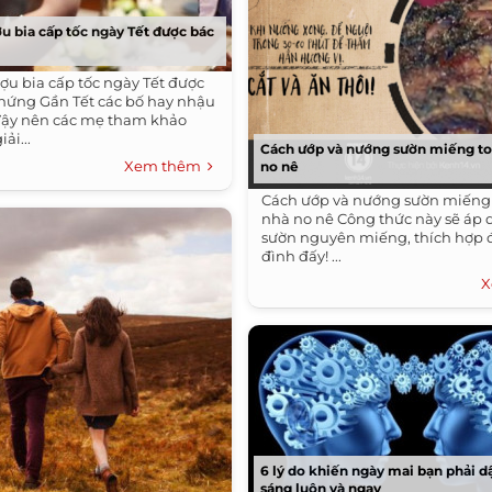
ợu bia cấp tốc ngày Tết được bác
g
ượu bia cấp tốc ngày Tết được
chứng Gần Tết các bố hay nhậu
Vậy nên các mẹ tham khảo
ải...
Cách ướp và nướng sườn miếng to 
Xem thêm
no nê
Cách ướp và nướng sườn miếng 
nhà no nê Công thức này sẽ áp
sườn nguyên miếng, thích hợp đ
đình đấy! ...
X
6 lý do khiến ngày mai bạn phải d
sáng luôn và ngay