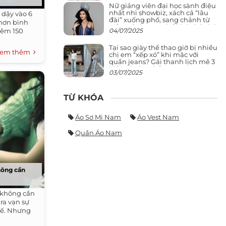
Nữ giảng viên đại học sành điệu
nhất nhì showbiz, xách cả “lâu
 dậy vào 6
đài” xuống phố, sang chảnh từ
 hơn bình
giảng đường ra phố khó ai đọ lại
04/07/2025
thêm 150
Tại sao giày thể thao giờ bị nhiều
em thêm
chị em “xếp xó” khi mặc với
quần jeans? Gái thanh lịch mê 3
kiểu này hơn hẳn
03/07/2025
TỪ KHÓA
Áo Sơ Mi Nam
Áo Vest Nam
Quần Áo Nam
hông cần
g không cần
ra vạn sự
hế. Nhưng