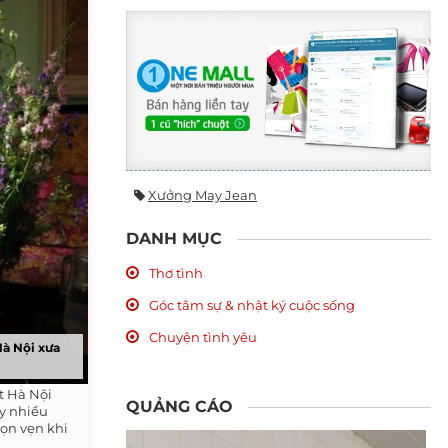
Xưởng May Jean
DANH MỤC
Thơ tình
Góc tâm sự & nhật ký cuộc sống
Chuyện tình yêu
Hà Nội xưa
t Hà Nội
QUẢNG CÁO
ây nhiều
rọn vẹn khi