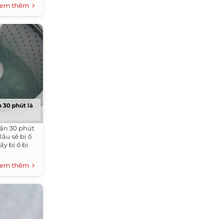
em thêm
n 30 phút là
 cần 30 phút
âu sẽ bị ố
y bị ố bị
em thêm