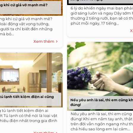
g khi cứ giả vờ mạnh mẽ?
6 lý do khiến ngày mai bạn phải
giờ sáng luôn và ngay Dậy sớm
thường 2 tiếng rưỡi, bạn sẽ có 
ng khi cứ giả vờ mạnh mẽ?
phút mỗi ngày, 17 tiếng...
 loài động vật vọng tưởng,
người ta chỉ biết đến những
X
mà bỏ...
Xem thêm
tủ lạnh tiết kiệm điện ai cũng
Nếu yêu anh là sai, thì em cũng k
đúng!
tủ lạnh tiết kiệm điện ai
Nếu yêu anh là sai, thì em cũn
t Tủ lạnh có thể nói là loại vật
đúng! Khi em nắm tay anh, thật 
iều điện nhất trong gia đình
trên đời vẫn ngổn ngang như t
chả hiểu sao lòng em lại cảm...