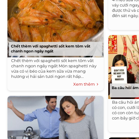
váy cưới nga
được thử và c
đến sát ngày.
Chết thèm với spaghetti sốt kem tôm vắt
chanh ngon ngây ngất
Chết thèm với spaghetti sốt kem tôm vắt
chanh ngon ngây ngất Món spaghetti này
vừa có vị béo của kem sữa vừa mang
hương vị hải sản tươi ngon rất hấp...
Xem thêm
Ba câu hỏi ám
Ba câu hỏi ám
có con, cưới 
có con còn tu
con bây giờ c