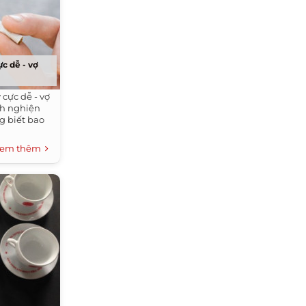
ực dễ - vợ
 cực dễ - vợ
nh nghiện
g biết bao
em thêm