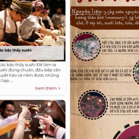
các bậc thầy sushi
 các bậc thầy sushi Để làm ra
ushi đúng chuẩn, đầu bếp cần
tuyệt hảo và nắm được những
tạp....
Xem thêm