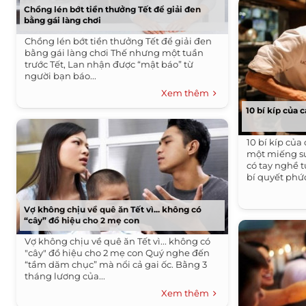
Chồng lén bớt tiền thưởng Tết để giải đen
bằng gái làng chơi
Chồng lén bớt tiền thưởng Tết để giải đen
bằng gái làng chơi Thế nhưng một tuần
trước Tết, Lan nhận được “mật báo” từ
người bạn báo...
Xem thêm
10 bí kíp của 
10 bí kíp của
một miếng s
có tay nghề 
bí quyết phức 
Vợ không chịu về quê ăn Tết vì... không có
“cây” đồ hiệu cho 2 mẹ con
Vợ không chịu về quê ăn Tết vì... không có
"cây" đồ hiệu cho 2 mẹ con Quý nghe đến
“tầm dăm chục” mà nổi cả gai ốc. Bằng 3
tháng lương của...
Xem thêm