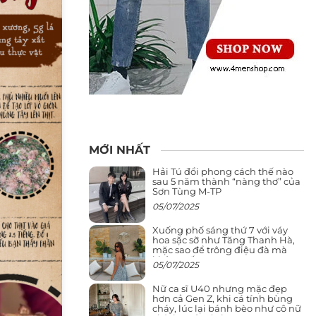
MỚI NHẤT
Hải Tú đổi phong cách thế nào
sau 5 năm thành “nàng thơ” của
Sơn Tùng M-TP
05/07/2025
Xuống phố sáng thứ 7 với váy
hoa sặc sỡ như Tăng Thanh Hà,
mặc sao để trông điệu đà mà
không sến
05/07/2025
Nữ ca sĩ U40 nhưng mặc đẹp
hơn cả Gen Z, khi cá tính bùng
cháy, lúc lại bánh bèo như cô nữ