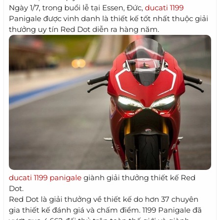
Ngày 1/7, trong buổi lễ tại Essen, Đức,
ducati 1199
Panigale được vinh danh là thiết kế tốt nhất thuộc giải
thưởng uy tín Red Dot diễn ra hàng năm.
ducati 1199 panigale
giành giải thưởng thiết kế Red
Dot.
Red Dot là giải thưởng về thiết kế do hơn 37 chuyên
gia thiết kế đánh giá và chấm điểm. 1199 Panigale đã