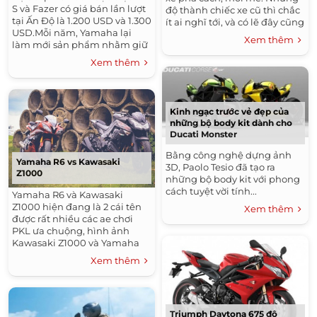
S và Fazer có giá bán lần lượt
độ thành chiếc xe cũ thì chắc
tại Ấn Độ là 1.200 USD và 1.300
ít ai nghĩ tới, và có lẽ đây cũng
USD.Mỗi năm, Yamaha lại
là style độ xe mới cho những
Xem thêm
làm mới sản phẩm nhằm giữ
ai quá ngán với...
chân khách hãng cũ và thu
Xem thêm
hút khách hàng mới. Sự
xuất...
Kinh ngạc trước vẻ đẹp của
những bộ body kit dành cho
Ducati Monster
Bằng công nghệ dựng ảnh
Yamaha R6 vs Kawasaki
3D, Paolo Tesio đã tạo ra
Z1000
những bộ body kit với phong
cách tuyệt vời tính...
Yamaha R6 và Kawasaki
Z1000 hiện đang là 2 cái tên
Xem thêm
được rất nhiều các ae chơi
PKL ưa chuộng, hình ảnh
Kawasaki Z1000 và Yamaha
R6 đứng cạnh nhau sẽ cho ta
Xem thêm
thấy điểm nhấn của 2 xe rõ
ràng hơn. Cùng chiêm
ngưởng...
Triumph Daytona 675 độ