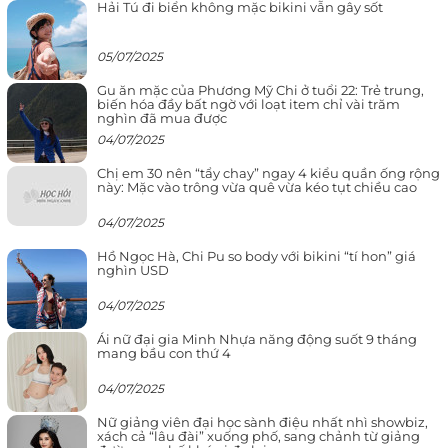
Hải Tú đi biển không mặc bikini vẫn gây sốt
05/07/2025
Gu ăn mặc của Phương Mỹ Chi ở tuổi 22: Trẻ trung,
biến hóa đầy bất ngờ với loạt item chỉ vài trăm
nghìn đã mua được
04/07/2025
Chị em 30 nên “tẩy chay” ngay 4 kiểu quần ống rộng
này: Mặc vào trông vừa quê vừa kéo tụt chiều cao
04/07/2025
Hồ Ngọc Hà, Chi Pu so body với bikini “tí hon” giá
nghìn USD
04/07/2025
Ái nữ đại gia Minh Nhựa năng động suốt 9 tháng
mang bầu con thứ 4
04/07/2025
Nữ giảng viên đại học sành điệu nhất nhì showbiz,
xách cả “lâu đài” xuống phố, sang chảnh từ giảng