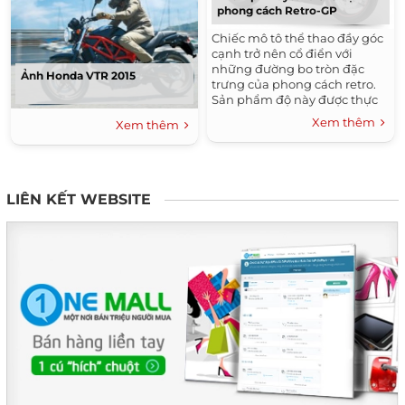
phong cách Retro-GP
Chiếc mô tô thể thao đầy góc
cạnh trở nên cổ điển với
những đường bo tròn đặc
Ảnh Honda VTR 2015
trưng của phong cách retro.
Sản phẩm độ này được thực
hiện bởi Kev Taggart và Tim
Xem thêm
Xem thêm
Roger, những người từng
làm...
LIÊN KẾT WEBSITE