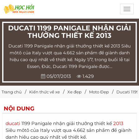
Toggl
navig
DUCATI 1199 PANIGALE NHẬN GIẢI
THƯỞNG THIẾT KẾ 2013
Ducati 1199 Panigale nhận giải thưởng thiết kế 2013 Siêu
môtô của Italy vượt qua 4.662 sản phẩm để giành danh
hiệu cao quý nhất về thiết kế. Ngày 1/7, trong buổi lễ tại
Essen, Đức, Ducati 1199 Panigale được...
05/07/2013
1.429
Trang chủ
Kiến thức về xe
Xe đẹp
Moto Đẹp
Ducati 1199
NỘI DUNG
ducati
1199 Panigale nhận giải thưởng thiết kế
2013
Siêu môtô của Italy vượt qua 4.662 sản phẩm để giành
danh hiệu cao quý nhất về thiết kế.