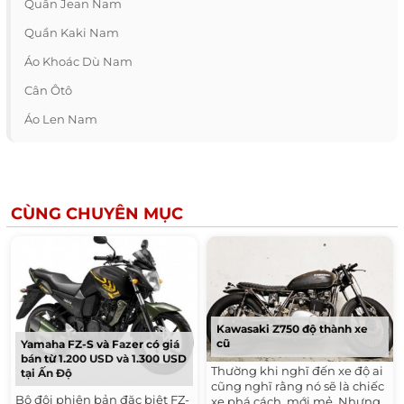
Quần Jean Nam
Quần Kaki Nam
Áo Khoác Dù Nam
Cân Ôtô
Áo Len Nam
CÙNG CHUYÊN MỤC
Kawasaki Z750 độ thành xe
cũ
Yamaha FZ-S và Fazer có giá
bán từ 1.200 USD và 1.300 USD
Thường khi nghĩ đến xe độ ai
tại Ấn Độ
cũng nghĩ rằng nó sẽ là chiếc
Bộ đôi phiên bản đặc biệt FZ-
xe phá cách, mới mẻ. Nhưng