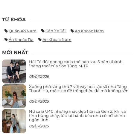
TỪ KHÓA
Quần Áo Nam
Cân Xe Tải
Áo Khoác Nam
Áo Khoác Da
Ao Khoac Nam
MỚI NHẤT
Hải Tú đổi phong cách thế nào sau 5 năm thành
“nàng thơ” của Sơn Tùng M-TP
05/07/2025
Xuống phố sáng thứ 7 với váy hoa sặc sỡ như Tăng
Thanh Hà, mặc sao để trông điệu đà mà không sến
05/07/2025
Nữ ca sĩ U40 nhưng mặc đẹp hơn cả Gen Z, khi cá
tính bùng cháy, lúc lại bánh bèo như cô nữ chính
ngôn tình
05/07/2025