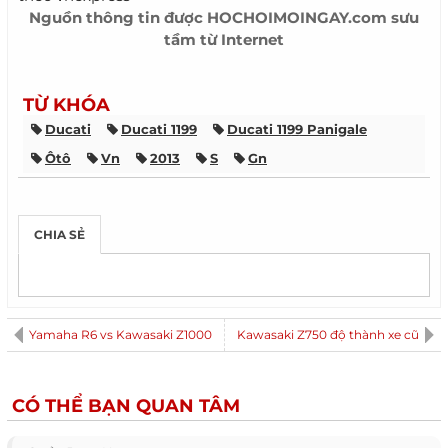
Nguồn thông tin được HOCHOIMOINGAY.com sưu
tầm từ Internet
TỪ KHÓA
Ducati
Ducati 1199
Ducati 1199 Panigale
Ôtô
Vn
2013
S
Gn
CHIA SẺ
Yamaha R6 vs Kawasaki Z1000
Kawasaki Z750 độ thành xe cũ
CÓ THỂ BẠN QUAN TÂM