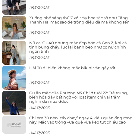
05/07/2025
Xuống phố sáng thứ 7 với váy hoa sặc sỡ như Tăng
Thanh Hà, mặc sao để trông điệu đà mà không sến
05/07/2025
Nữ ca sĩ U40 nhưng mặc đẹp hơn cả Gen Z, khi cá
tính bùng cháy, lúc lại bánh bèo như cô nữ chính
ngôn tình
05/07/2025
Hải Tú đi biển không mặc bikini vẫn gây sốt
05/07/2025
Gu ăn mặc của Phương Mỹ Chi ở tuổi 22: Trẻ trung,
biến hóa đầy bất ngờ với loạt item chỉ vài trăm
nghìn đã mua được
04/07/2025
Chị em 30 nên “tẩy chay” ngay 4 kiểu quần ống rộng
này: Mặc vào trông vừa quê vừa kéo tụt chiều cao
04/07/2025