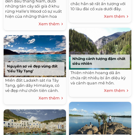
đến đầu tháng Năm, dưới
chắc hẳn sẽ rất ấn tượng với
những tán cây sồi già ở khu
10 lâu đài cổ xưa dưới đây.
rừng Halle's Wood có sự xuất
Xem thêm
hiện của những thảm hoa
chuông xanh đẹp mê hồn.
Xem thêm
Những cảnh tượng đậm chất
siêu nhiên
Nguyên sơ vẻ đẹp vùng đất
‘tiểu Tây Tạng’
Thiên nhiên hoang dã ẩn
chứa rất nhiều bí ẩn diệu kỳ
Miền đất Ladakh sát rìa Tây
và cảnh quan mê hồn.
Tạng, gần dãy Himalaya, có
Xem thêm
vẻ đẹp như chốn tiên cảnh.
Xem thêm