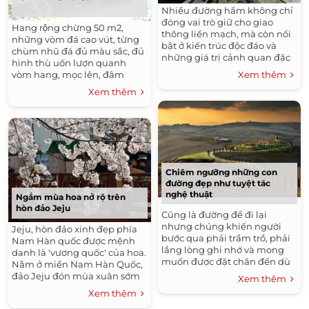
Nhiều đường hầm không chỉ
đóng vai trò giữ cho giao
Hang rộng chừng 50 m2,
thông liền mạch, mà còn nổi
những vòm đá cao vút, từng
bật ở kiến trúc độc đáo và
chùm nhũ đá đủ màu sắc, đủ
những giá trị cảnh quan đặc
hình thù uốn lượn quanh
biệt.
Xem thêm
vòm hang, mọc lên, đâm
ngang từ những vách đá.
Xem thêm
Chiêm ngưỡng những con
đường đẹp như tuyệt tác
nghệ thuật
Ngắm mùa hoa nở rộ trên
hòn đảo Jeju
Cũng là đường để đi lại
nhưng chúng khiến người
Jeju, hòn đảo xinh đẹp phía
bước qua phải trầm trồ, phải
Nam Hàn quốc được mệnh
lắng lòng ghi nhớ và mong
danh là 'vương quốc' của hoa.
muốn được đặt chân đến dù
Nằm ở miền Nam Hàn Quốc,
chỉ một lần.
đảo Jeju đón mùa xuân sớm
Xem thêm
hơn tất cả mọi miền.
Xem thêm