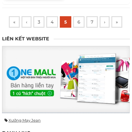
«
‹
3
4
5
6
7
›
»
LIÊN KẾT WEBSITE
Xưởng May Jean