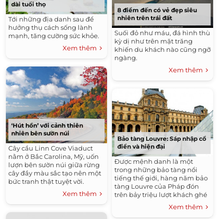
dài tuổi thọ
8 điểm đến có vẻ đẹp siêu
nhiên trên trái đất
Tới những địa danh sau để
hưởng thụ cách sống lành
Suối đỏ như máu, đá hình thù
mạnh, tăng cường sức khỏe.
kỳ dị như trên mặt trăng
Xem thêm
khiến du khách nào cũng ngỡ
ngàng.
Xem thêm
‘Hút hồn’ với cảnh thiên
nhiên bên sườn núi
Bảo tàng Louvre: Sáp nhập cổ
điển và hiện đại
Cây cầu Linn Cove Viaduct
nằm ở Bắc Carolina, Mỹ, uốn
Được mệnh danh là một
lượn bên sườn núi giữa rừng
trong những bảo tàng nổi
cây đầy màu sắc tạo nên một
tiếng thế giới, hàng năm bảo
bức tranh thật tuyệt vời.
tàng Louvre của Pháp đón
Xem thêm
trên bảy triệu lượt khách ghé
thăm. Ngoài những bộ sưu
Xem thêm
tập giá trị tại đây, bản thân