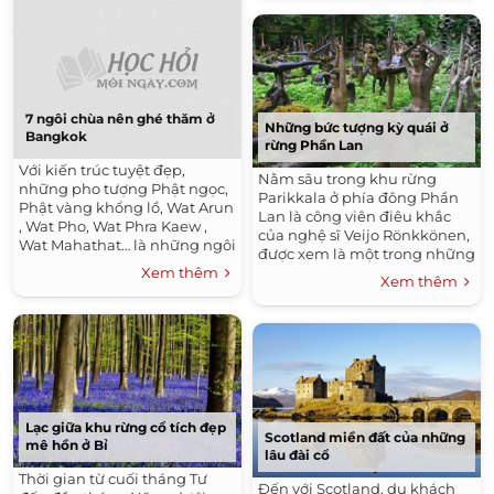
bảo tàng cũng là một điểm
đến văn hoá, lịch sử, với
không gian kiến trúc ấn
tượng độc đáo của Paris.
7 ngôi chùa nên ghé thăm ở
Những bức tượng kỳ quái ở
Bangkok
rừng Phần Lan
Với kiến trúc tuyệt đẹp,
Nằm sâu trong khu rừng
những pho tượng Phật ngọc,
Parikkala ở phía đông Phần
Phật vàng khổng lồ, Wat Arun
Lan là công viên điêu khắc
, Wat Pho, Wat Phra Kaew ,
của nghệ sĩ Veijo Rönkkönen,
Wat Mahathat… là những ngôi
được xem là một trong những
chùa bạn không nên bỏ qua
Xem thêm
địa điểm du lịch kỳ quái nhất
Xem thêm
khi đến Bangkok.
hành tinh.
Lạc giữa khu rừng cổ tích đẹp
Scotland miền đất của những
mê hồn ở Bỉ
lâu đài cổ
Thời gian từ cuối tháng Tư
Đến với Scotland, du khách