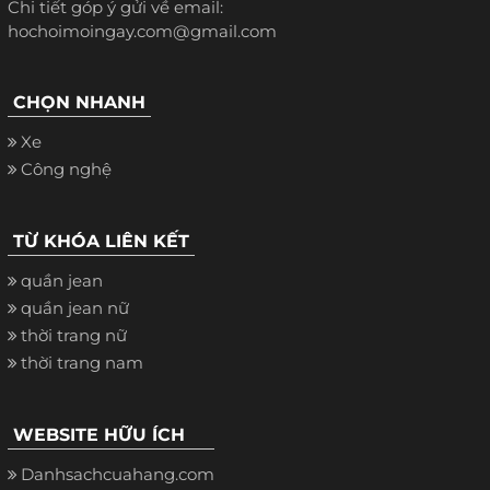
Chi tiết góp ý gửi về email:
hochoimoingay.com@gmail.com
CHỌN NHANH
Xe
Công nghệ
TỪ KHÓA LIÊN KẾT
quần jean
quần jean nữ
thời trang nữ
thời trang nam
WEBSITE HỮU ÍCH
Danhsachcuahang.com