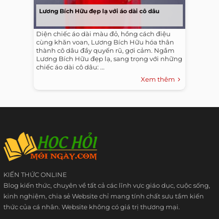
Lương Bích Hữu đẹp lạ với áo dài cô dâu
Diện chiếc áo dài màu đỏ, hồng cách điệu
cùng khăn voan, Lương Bích Hữu hóa thân
thành cô dâu đầy quyến rũ, gợi cảm. Ngắm
Lương Bích Hữu đẹp lạ, sang trọng với những
chiếc áo dài cô dâu: ...
Xem thêm
KIẾN THỨC ONLINE
Blog kiến thức, chuyên về tất cả các lĩnh vực giáo dục, cuộc sống,
kinh nghiệm, chia sẻ Website chỉ mang tính chất sưu tầm kiến
thức của cá nhân. Website không có giá trị thương mại.