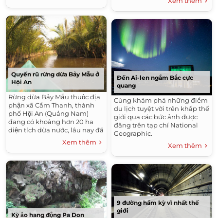
Xem thêm
“vườn địa đàng” trong thần
thoại Hy Lạp… khiến du khách
“ngẩn ngơ” khi lạc bước đến
thị trấn Sidi Bou Said của
Tunisia.
Quyến rũ rừng dừa Bảy Mẫu ở
Đến Ai-len ngắm Bắc cực
Hội An
quang
Rừng dừa Bảy Mẫu thuộc địa
Cùng khám phá những điểm
phận xã Cẩm Thanh, thành
du lịch tuyệt vời trên khắp thế
phố Hội An (Quảng Nam)
giới qua các bức ảnh được
đang có khoảng hơn 20 ha
đăng trên tạp chí National
diện tích dừa nước, lâu nay đã
Geographic.
trở thành địa điểm tham
Xem thêm
Xem thêm
quan, trải nghiệm thú vị cho
những du khách muốn khám
phá vùng đất mới, với hàng
nghìn lượt khách đến hàng
năm.
9 đường hầm kỳ vĩ nhất thế
giới
Kỳ ảo hang động Pa Don