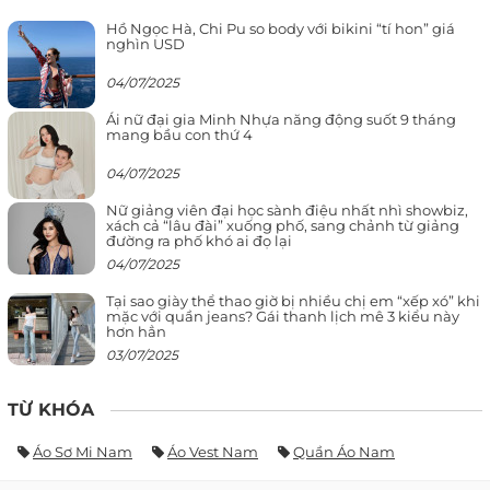
Hồ Ngọc Hà, Chi Pu so body với bikini “tí hon” giá
nghìn USD
04/07/2025
Ái nữ đại gia Minh Nhựa năng động suốt 9 tháng
mang bầu con thứ 4
04/07/2025
Nữ giảng viên đại học sành điệu nhất nhì showbiz,
xách cả “lâu đài” xuống phố, sang chảnh từ giảng
đường ra phố khó ai đọ lại
04/07/2025
Tại sao giày thể thao giờ bị nhiều chị em “xếp xó” khi
mặc với quần jeans? Gái thanh lịch mê 3 kiểu này
hơn hẳn
03/07/2025
TỪ KHÓA
Áo Sơ Mi Nam
Áo Vest Nam
Quần Áo Nam