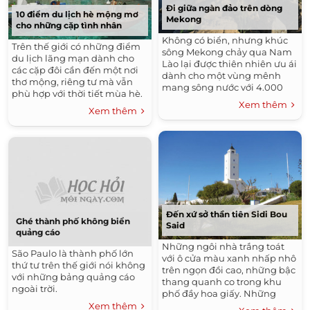
Đi giữa ngàn đảo trên dòng
10 điểm du lịch hè mộng mơ
Mekong
cho những cặp tình nhân
Không có biển, nhưng khúc
Trên thế giới có những điểm
sông Mekong chảy qua Nam
du lịch lãng mạn dành cho
Lào lại được thiên nhiên ưu ái
các cặp đôi cần đến một nơi
dành cho một vùng mênh
thơ mộng, riêng tư mà vẫn
mang sông nước với 4.000
phù hợp với thời tiết mùa hè.
hòn đảo lớn nhỏ, tạo thành
Xem thêm
một vùng hoang sơ, kỳ vĩ có
Xem thêm
tên Si Phan Don.
Đến xứ sở thần tiên Sidi Bou
Ghé thành phố không biển
Said
quảng cáo
Những ngôi nhà trắng toát
São Paulo là thành phố lớn
với ô cửa màu xanh nhấp nhô
thứ tư trên thế giới nói không
trên ngọn đồi cao, những bậc
với những bảng quảng cáo
thang quanh co trong khu
ngoài trời.
phố đầy hoa giấy. Những
công viên được thiết kế theo
Xem thêm