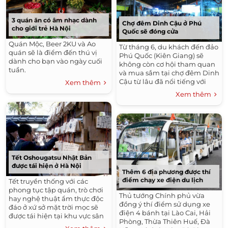
3 quán ăn có âm nhạc dành
Chợ đêm Dinh Cậu ở Phú
cho giới trẻ Hà Nội
Quốc sẽ đóng cửa
Quán Mộc, Beer 2KU và Ao
Từ tháng 6, du khách đến đảo
quán sẽ là điểm đến thú vị
Phú Quốc (Kiên Giang) sẽ
dành cho bạn vào ngày cuối
không còn cơ hội tham quan
tuần.
và mua sắm tại chợ đêm Dinh
Cậu từ lâu đã nổi tiếng với
Xem thêm
giới ưa xê dịch.
Xem thêm
Tết Oshougatsu Nhật Bản
được tái hiện ở Hà Nội
Thêm 6 địa phương được thí
điểm chạy xe điện du lịch
Tết truyền thống với các
phong tục tập quán, trò chơi
Thủ tướng Chính phủ vừa
hay nghệ thuật ẩm thực độc
đồng ý thí điểm sử dụng xe
đáo ở xứ sở mặt trời mọc sẽ
điện 4 bánh tại Lào Cai, Hải
được tái hiện tại khu vực sân
Phòng, Thừa Thiên Huế, Đà
của ĐH Bách khoa (Hà Nội)