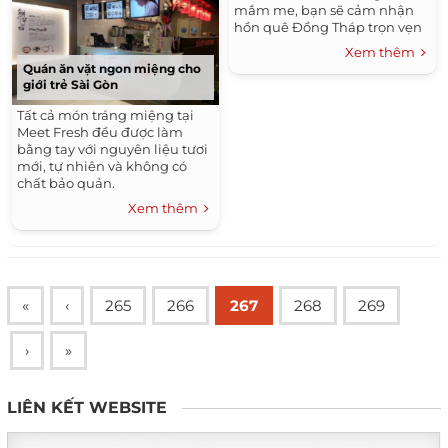
mắm me, bạn sẽ cảm nhận
hồn quê Đồng Tháp trọn vẹn
khi thưởng thức món ăn.
Xem thêm
Quán ăn vặt ngon miệng cho
giới trẻ Sài Gòn
Tất cả món tráng miệng tại
Meet Fresh đều được làm
bằng tay với nguyên liệu tươi
mới, tự nhiên và không có
chất bảo quản.
Xem thêm
«
‹
265
266
267
268
269
›
»
LIÊN KẾT WEBSITE