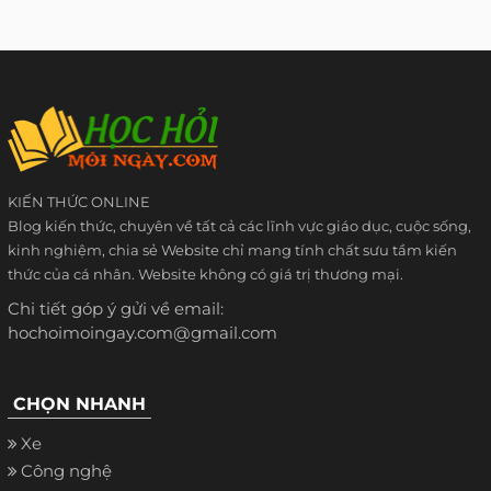
KIẾN THỨC ONLINE
Blog kiến thức, chuyên về tất cả các lĩnh vực giáo dục, cuộc sống,
kinh nghiệm, chia sẻ Website chỉ mang tính chất sưu tầm kiến
thức của cá nhân. Website không có giá trị thương mại.
Chi tiết góp ý gửi về email:
hochoimoingay.com@gmail.com
CHỌN NHANH
Xe
Công nghệ