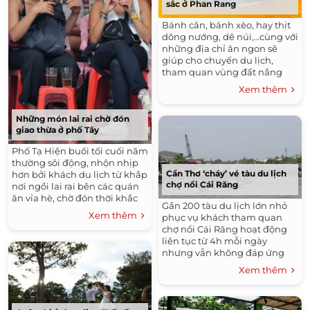
sắc ở Phan Rang
Bánh căn, bánh xèo, hay thịt
dông nướng, dê núi,…cùng với
những địa chỉ ăn ngon sẽ
giúp cho chuyến du lịch,
tham quan vùng đất nắng
Phan Rang, Ninh Thuận thêm
Xem thêm
đậm đà, khó quên.
Những món lai rai chờ đón
giao thừa ở phố Tây
Phố Tạ Hiện buổi tối cuối năm
thường sôi động, nhộn nhịp
Cần Thơ ‘cháy’ vé tàu du lịch
hơn bởi khách du lịch từ khắp
chợ nổi Cái Răng
nơi ngồi lai rai bên các quán
ăn vỉa hè, chờ đón thời khắc
Gần 200 tàu du lịch lớn nhỏ
giao thừa.
Xem thêm
phục vụ khách tham quan
chợ nổi Cái Răng hoạt động
liên tục từ 4h mỗi ngày
nhưng vẫn không đáp ứng
nhu cầu tăng đột biến vào dịp
Xem thêm
nghỉ Tết dương lịch 2016.