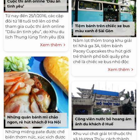
Cuộc thi ảnh online ‘Dấu ấn
tình yêu’
Từ nay đến 25/1/2016, các cặp
đôi từ 18 tuổi trở lên có thể
Tiệm bánh trên chiếc xe bus
tham gia cuộc thi ảnh online
màu xanh ở Sài Gòn
“Dấu ấn tình yêu”, do Khu du
lịch Thung lũng Tình yêu (Đà
Nằm lọt thỏm trong khu giải
Lạt) tổ chức.
Xem thêm
trí Nhà ga 3A, tiệm bánh
Pacey Cupcakes thu hút giới
trẻ thành phố bởi quầy pha
chế là chiếc xe bus nhỏ độc
đáo.
Xem thêm
Những quán bánh mì chảo
Công viên nước bỏ hoang ám
ngon, rẻ hút khách ở Hà Nội
ảnh du khách ở Huế
Những miếng pate được chế
Khu vui chơi giải trí thuộc thị
biến thơm nức, xúc xích được
xã Hương Thủy, cách thành