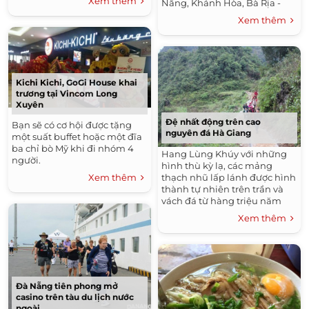
Xem thêm
Nẵng, Khánh Hòa, Bà Rịa -
ngày 16/1.
Vũng Tàu dù phương tiện này
Xem thêm
đã hoạt động chở khách du
lịch từ trước.
Kichi Kichi, GoGi House khai
trương tại Vincom Long
Xuyên
Đệ nhất động trên cao
Bạn sẽ có cơ hội được tặng
nguyên đá Hà Giang
một suất buffet hoặc một đĩa
ba chỉ bò Mỹ khi đi nhóm 4
Hang Lùng Khúy với những
người.
hình thù kỳ lạ, các mảng
thạch nhũ lấp lánh được hình
Xem thêm
thành tự nhiên trên trần và
vách đá từ hàng triệu năm
trước tạo nên bức tranh thiên
Xem thêm
nhiên tuyệt đẹp, hấp dẫn bất
kỳ du khách nào đến thăm.
Đà Nẵng tiên phong mở
casino trên tàu du lịch nước
ngoài