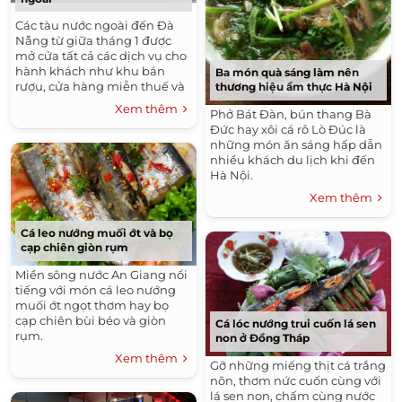
Các tàu nước ngoài đến Đà
Nẵng từ giữa tháng 1 được
mở cửa tất cả các dịch vụ cho
hành khách như khu bán
Ba món quà sáng làm nên
rượu, cửa hàng miễn thuế và
thương hiệu ẩm thực Hà Nội
cả khu giải trí như casino - trò
Xem thêm
Phở Bát Đàn, bún thang Bà
chơi có thưởng.
Đức hay xôi cá rô Lò Đúc là
những món ăn sáng hấp dẫn
nhiều khách du lịch khi đến
Hà Nội.
Xem thêm
Cá leo nướng muối ớt và bọ
cạp chiên giòn rụm
Miền sông nước An Giang nổi
tiếng với món cá leo nướng
muối ớt ngọt thơm hay bọ
cạp chiên bùi béo và giòn
Cá lóc nướng trui cuốn lá sen
rụm.
non ở Đồng Tháp
Xem thêm
Gỡ những miếng thịt cá trắng
nõn, thơm nức cuốn cùng với
lá sen non, chấm cùng nước