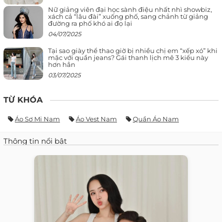
Nữ giảng viên đại học sành điệu nhất nhì showbiz,
xách cả “lâu đài” xuống phố, sang chảnh từ giảng
đường ra phố khó ai đọ lại
04/07/2025
Tại sao giày thể thao giờ bị nhiều chị em “xếp xó” khi
mặc với quần jeans? Gái thanh lịch mê 3 kiểu này
hơn hẳn
03/07/2025
TỪ KHÓA
Áo Sơ Mi Nam
Áo Vest Nam
Quần Áo Nam
Thông tin nổi bật