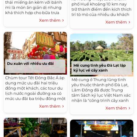
thái miếng ăn kèm với bánh
phố Huế khoảng 10 km nay
mì là món ăn giản dị nhưng
trở thành điểm đến kích thích
khá thích hợp cho bữa trưa
trí tò mò của nhiều du khách
mùa đông ở Hà Nội.
nước ngoài.
Xem thêm
Xem thêm
Du xuân với nhiều ưu đãi
Mê cung tình yêu Đà Lạt lập
kỷ lục về cây xanh
Chùm tour Tết Đông Bắc Á áp
Mê cung ở Thung lũng tình
dụng mức ưu đãi hai triệu
yêu thuộc thành phố Đà Lạt,
đồng một khách, các tour du
Lâm Đồng đã được Trung
lịch nước ngoài đường xa có
tâm Sách kỷ lục Việt Nam xác
mức ưu đãi ba triệu đồng một
nhận là "công trình cây xanh
khách.
lớn nhất Việt Nam".
Xem thêm
Xem thêm