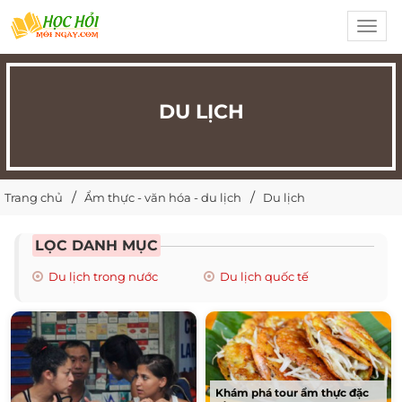
Toggl
navig
DU LỊCH
Trang chủ
Ẩm thực - văn hóa - du lịch
Du lịch
LỌC DANH MỤC
Du lịch trong nước
Du lịch quốc tế
Khám phá tour ẩm thực đặc