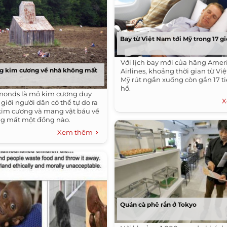
Bay từ Việt Nam tới Mỹ trong 17 g
Với lịch bay mới của hãng Amer
g kim cương về nhà không mất
Airlines, khoảng thời gian từ V
Mỹ rút ngắn xuống còn gần 17 t
hồ.
amonds là mỏ kim cương duy
X
 giới người dân có thể tự do ra
 kim cương và mang vật báu về
g mất một đồng nào.
Xem thêm
Quán cà phê rắn ở Tokyo