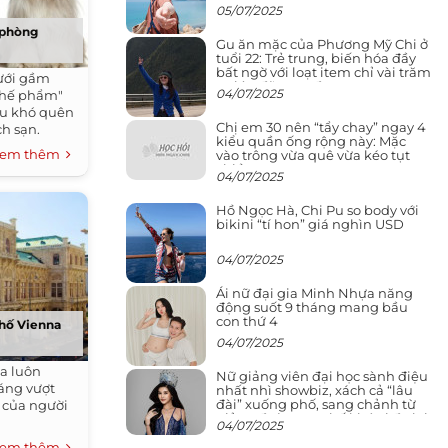
05/07/2025
ụ phòng
Gu ăn mặc của Phương Mỹ Chi ở
tuổi 22: Trẻ trung, biến hóa đầy
bất ngờ với loạt item chỉ vài trăm
ưới gầm
nghìn đã mua được
04/07/2025
phế phẩm"
ều khó quên
Chị em 30 nên “tẩy chay” ngay 4
h sạn.
kiểu quần ống rộng này: Mặc
em thêm
vào trông vừa quê vừa kéo tụt
chiều cao
04/07/2025
Hồ Ngọc Hà, Chi Pu so body với
bikini “tí hon” giá nghìn USD
04/07/2025
Ái nữ đại gia Minh Nhựa năng
động suốt 9 tháng mang bầu
con thứ 4
phố Vienna
04/07/2025
a luôn
Nữ giảng viên đại học sành điệu
áng vượt
nhất nhì showbiz, xách cả “lâu
đài” xuống phố, sang chảnh từ
o của người
giảng đường ra phố khó ai đọ lại
04/07/2025
em thêm