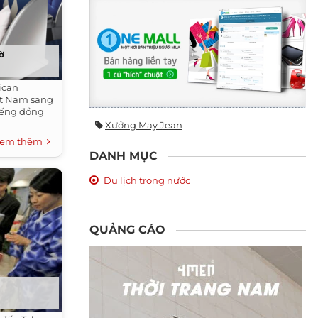
iờ
ican
iệt Nam sang
iếng đồng
Xưởng May Jean
em thêm
DANH MỤC
Du lịch trong nước
QUẢNG CÁO