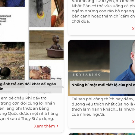
Với khoảng 1.000 yen, du khách
Nhật Bản có thể vừa uống cà p
ngắm những con rắn bò ngang
bên cạnh hoặc thậm chí cầm c
chơi đùa.
X
g ảnh trẻ em đói khát để ngăn
Những bí mật mới tiết lộ của phi 
ăn
 em bé châu Phi gầy trơ
Tại sao phi công thích bay đêm,
 trong cơn đói cùng lời nhắn
đường yêu thích nhất của họ là g
n lãng phí thức ăn bằng
thích làm hành khách... là nhữ
rung Quốc được một nhà hàng
của nhiều người.
ạn 4 sao ở Thụy Sĩ áp dụng.
X
Xem thêm