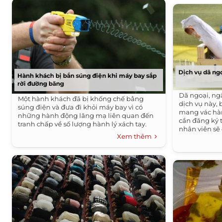
Dịch vụ dã ngo
Hành khách bị bắn súng điện khi máy bay sắp
rời đường băng
Dã ngoại, ng
Một hành khách đã bị khống chế bằng
dịch vụ này,
súng điện và đưa đi khỏi máy bay vì có
mang vác hàn
những hành động lăng mạ liên quan đến
cần đăng ký 
tranh chấp về số lượng hành lý xách tay.
nhân viên sẽ
Xem thêm
khách.