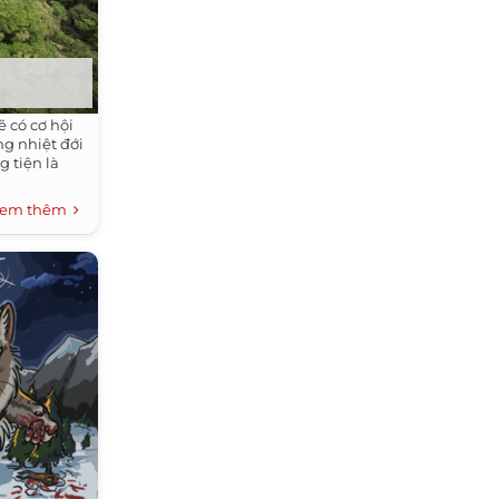
 có cơ hội
g nhiệt đới
g tiện là
em thêm