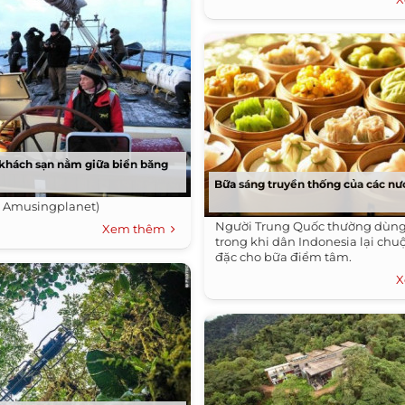
 khách sạn nằm giữa biển băng
Bữa sáng truyền thống của các nư
: Amusingplanet)
Người Trung Quốc thường dùn
Xem thêm
trong khi dân Indonesia lại ch
đặc cho bữa điểm tâm.
X