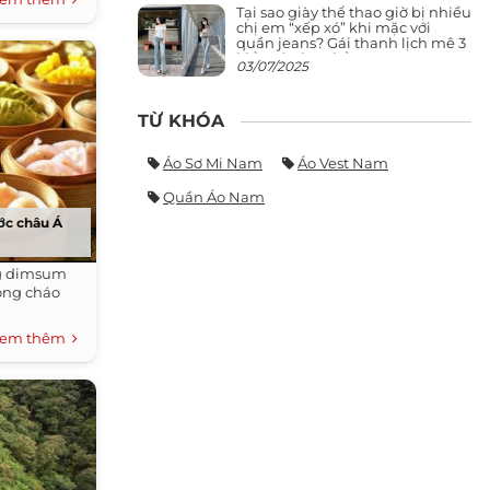
Tại sao giày thể thao giờ bị nhiều
chị em “xếp xó” khi mặc với
quần jeans? Gái thanh lịch mê 3
kiểu này hơn hẳn
03/07/2025
TỪ KHÓA
Áo Sơ Mi Nam
Áo Vest Nam
Quần Áo Nam
ớc châu Á
g dimsum
uộng cháo
em thêm