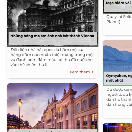
Mạo hiểm với 
Quay lại Sel
Planet)
Những bóng ma ám ảnh nhà hát thành Vienna
Đối diện nhà hát opera là hầm mộ của
hàng trăm nạn nhân thiệt mạng trong một
vụ đánh bom đẫm máu tại thủ đô nước Áo
vào thế chiến thứ II.
Xem thêm
Oymyakon, ngô
một phút
Dù được xem l
người ở, du l
dần trở thàn
dân trong vù