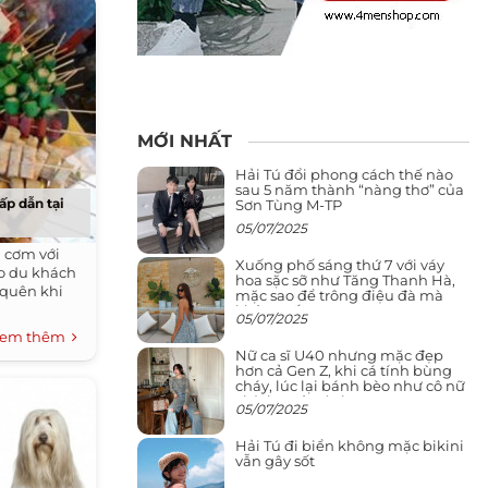
MỚI NHẤT
Hải Tú đổi phong cách thế nào
sau 5 năm thành “nàng thơ” của
ấp dẫn tại
Sơn Tùng M-TP
05/07/2025
 cơm với
Xuống phố sáng thứ 7 với váy
ho du khách
hoa sặc sỡ như Tăng Thanh Hà,
 quên khi
mặc sao để trông điệu đà mà
không sến
05/07/2025
em thêm
Nữ ca sĩ U40 nhưng mặc đẹp
hơn cả Gen Z, khi cá tính bùng
cháy, lúc lại bánh bèo như cô nữ
chính ngôn tình
05/07/2025
Hải Tú đi biển không mặc bikini
vẫn gây sốt