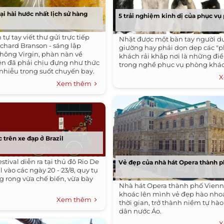
ại hài hước nhất lịch sử hàng
5 trải nghiệm kinh dị của phục v
tự tay viết thư gửi trực tiếp
Nhặt được một bàn tay người d
ichard Branson - sáng lập
giường hay phải dọn dẹp các "
ông Virgin, phàn nàn về
khách rải khắp nơi là những đi
ện đã phải chịu đựng như thức
trong nghề phục vụ phòng khác
i nhiễu trong suốt chuyến bay.
X
Xem thêm
 trên xe đạp ở Brazil
stival diễn ra tại thủ đô Rio De
Vẻ đẹp của nhà hát Opera thành 
l vào các ngày 20 - 23/8, quy tụ
g rong vừa chế biến, vừa bày
Nhà hát Opera thành phố Vienn
khoác lên mình vẻ đẹp hào nho
Xem thêm
thời gian, trở thành niềm tự hà
dân nước Áo.
X