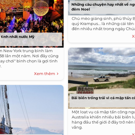
Những câu chuyện hay nhất về ng
đêm Noel
Chú mèo giáng sinh, phù thủy B
quỷ Krampus... là những cái tê
đến nhiều nhất trong ngày Chúa 
X
 tình nhất nước Mỹ
n New York trung bình làm
138 lần một năm. Nơi đây cũng
ay chơi" bình chọn là gợi tình
.
Xem thêm
Bãi biển trống trải vì cá mập tấn 
Một loạt vụ cá mập tấn công ngư
Australia khiến nhiều bãi biển l
hàng đầu thế giới ở đây trở nê
vắng.
X