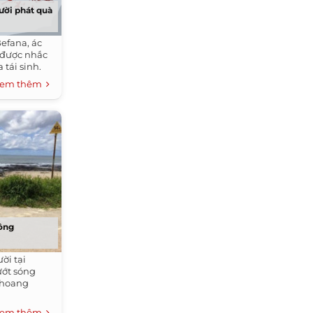
ười phát quà
efana, ác
n được nhắc
tái sinh.
em thêm
công
ời tại
ướt sóng
n hoang
em thêm