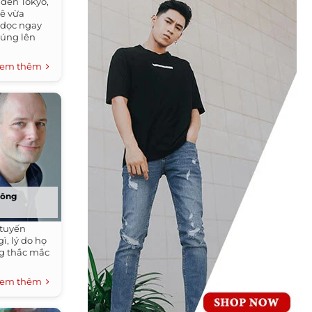
 đến Tokyo,
hê vừa
 dọc ngay
húng lên
em thêm
công
 tuyến
ì, lý do họ
ng thắc mắc
em thêm