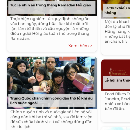
Tục lệ nhịn ăn trong tháng Ramadan Hồi giáo
Lá thư khiếu n
không
Thực hiện nghiêm túc quy định không ăn
Một du khách 
vào ban ngày, dùng bữa iftar khi mặt trời
đến tỷ phú R
lặn, làm từ thiện và cầu nguyện là những
Hãng hàng kh
điều người Hồi giáo tuân thủ trong tháng
những bất ti
Ramadan.
ăn chán, ti v
Xem thêm
Lễ hội ẩm thực
Food Bikes Fe
Trung Quốc chấn chỉnh công dân thô lỗ khi du
Janeiro, Brazi
lịch nước ngoài
nhiều xe hàn
bán đồ ăn.
Chính quyền tỉnh và quốc gia sẽ liên hệ với
công dân khi họ trở về nhà, sau đó làm việc
để sửa chữa hành vi cư xử không đúng đắn
khi du lịch.