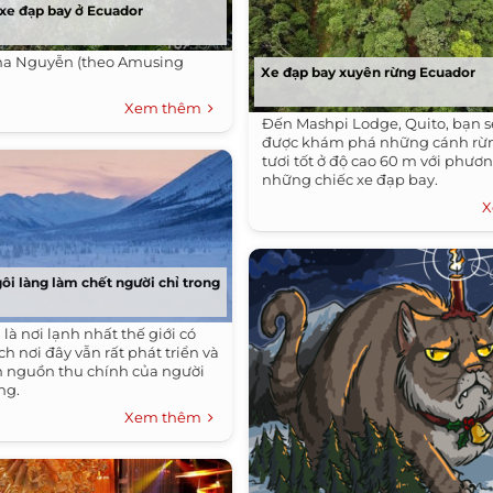
xe đạp bay ở Ecuador
ina Nguyễn (theo Amusing
Xe đạp bay xuyên rừng Ecuador
Xem thêm
Đến Mashpi Lodge, Quito, bạn sẽ
được khám phá những cánh rừn
tươi tốt ở độ cao 60 m với phươn
những chiếc xe đạp bay.
X
i làng làm chết người chỉ trong
à nơi lạnh nhất thế giới có
ịch nơi đây vẫn rất phát triển và
h nguồn thu chính của người
ng.
Xem thêm