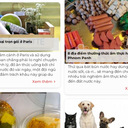
ại trọn gói ở Paris
8 địa điểm thưởng thức ẩm thực h
ắm cảnh ở Paris và sử dụng
Phnom Penh
 bạn chẳng phải lo nghĩ chuyện
h lý, đồ ăn thức uống bởi chỉ
Thử qua bát bún nước hay dùng
trước đó vài ngày, một đội ngũ
nước sốt, cà-ri... sẽ mang đến c
 đảm trách khâu này giúp du
nhiều trải nghiệm ẩm thực khó
đến đất nước này.
Xem thêm
X