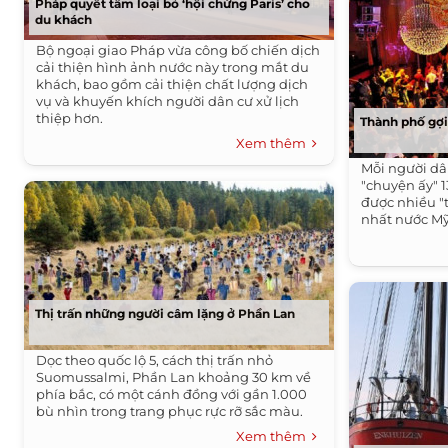
Pháp quyết tâm loại bỏ ‘hội chứng Paris’ cho
du khách
Bộ ngoại giao Pháp vừa công bố chiến dịch
cải thiện hình ảnh nước này trong mắt du
khách, bao gồm cải thiện chất lượng dịch
vụ và khuyến khích người dân cư xử lịch
thiệp hơn.
Thành phố gợi
Xem thêm
Mỗi người dâ
"chuyện ấy" 
được nhiều "t
nhất nước Mỹ
Thị trấn những người câm lặng ở Phần Lan
Dọc theo quốc lộ 5, cách thị trấn nhỏ
Suomussalmi, Phần Lan khoảng 30 km về
phía bắc, có một cánh đồng với gần 1.000
bù nhìn trong trang phục rực rỡ sắc màu.
Xem thêm