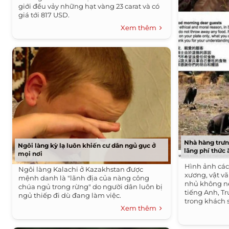
giới đều vảy những hạt vàng 23 carat và có
giá tới 817 USD.
Xem thêm
Nhà hàng trưn
Ngôi làng kỳ lạ luôn khiến cư dân ngủ gục ở
lãng phí thức 
mọi nơi
Hình ảnh các
Ngôi làng Kalachi ở Kazakhstan được
xương, vật vã
mệnh danh là "lãnh địa của nàng công
nhủ không nê
chúa ngủ trong rừng" do người dân luôn bị
tiếng Anh, T
ngủ thiếp đi dù đang làm việc.
trong khách s
Xem thêm