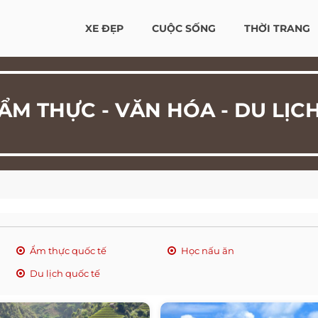
XE ĐẸP
CUỘC SỐNG
THỜI TRANG
ẨM THỰC - VĂN HÓA - DU LỊC
Ẩm thực quốc tế
Học nấu ăn
Du lịch quốc tế