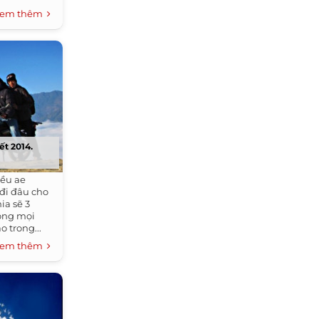
em thêm
ết 2014.
iều ae
đi đâu cho
ia sẽ 3
vọng mọi
 trong...
em thêm