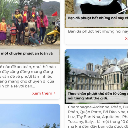
Bạn đã phượt hết những nơi này c
Bạn đã phượt hết những nơi này
X
 một chuyến phượt an toàn và
ế nào để an toàn, như thế nào
gần đây cộng đồng mang đang
u vấn đề về phượt làm nhiều
oang mang cho chuyến đi của
n chia sẽ với bạn...
Xem thêm
Theo chân phượt thủ đến 10 vùng
nổi tiếng nhất thế giới.
Champagne-Ardenne, Pháp, Bu
Pháp, Quận Porto, Bồ Đào Nha, 
Luz, Tây Ban Nha, Aquitaine, Ph
Tuscany, Italy,... là một trong 10
mà khi đến đây bạn vừa được 