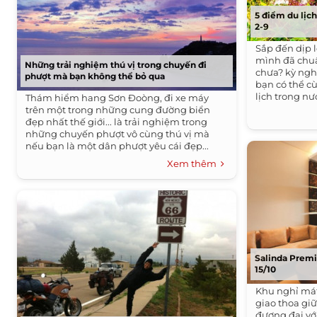
5 điểm du lịc
2-9
Sắp đến dịp 
mình đã chuẩ
Những trải nghiệm thú vị trong chuyến đi
chưa? kỳ ngh
phượt mà bạn không thể bỏ qua
bạn có thể c
lịch trong nư
Thám hiểm hang Sơn Đoòng, đi xe máy
trên một trong những cung đường biển
đẹp nhất thế giới... là trải nghiệm trong
những chuyến phượt vô cùng thú vị mà
nếu bạn là một dân phượt yêu cái đẹp...
Xem thêm
Salinda Premi
15/10
Khu nghỉ mát
giao thoa giữ
đương đại với