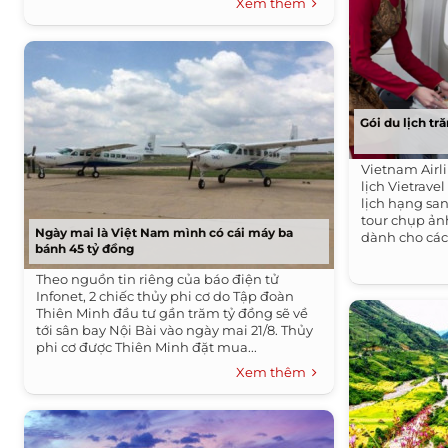
Xem thêm
Gói du lịch tr
Vietnam Airl
lịch Vietrave
lịch hạng sa
tour chụp ản
Ngày mai là Việt Nam mình có cái máy ba
dành cho các
bánh 45 tỷ đồng
Theo nguồn tin riêng của báo điện tử
Infonet, 2 chiếc thủy phi cơ do Tập đoàn
Thiên Minh đầu tư gần trăm tỷ đồng sẽ về
tới sân bay Nội Bài vào ngày mai 21/8. Thủy
phi cơ được Thiên Minh đặt mua...
Xem thêm