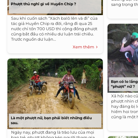
Phượt thủ nghĩ gì về Huyền Chíp ?
sang trọng th
Sau khi cuốn sách “Xách balô lên và đi” của
tác giả Huyền Chip ra đời, rằng đi qua 25
nước chỉ tốn 700 USD thì cộng đồng phượt
cũng bắt đầu có nhiều dư luận trái chiều.
Trước nguồn dư luận...
Xem thêm
Bạn có lo lắn
“phượt” nữ ?
Xã hội nào cũ
phượt nhìn c
hay đáng bị 
hiếm hoi tr
cũng là một 
Là một phượt nữ, bạn phải biết những điều
sau.
Ngày nay, phượt đang là trào lưu của mọi
bạn trẻ, phượt không kén người tham gia