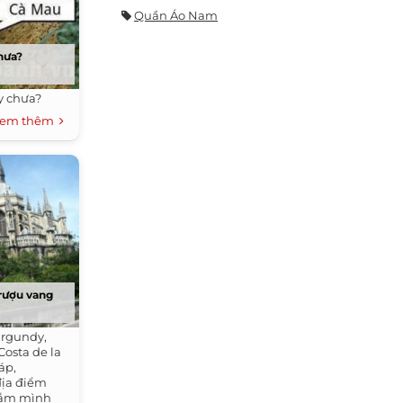
Quần Áo Nam
hưa?
 chưa?​
em thêm
 rượu vang
rgundy,
Costa de la
áp,
 địa điểm
đắm mình