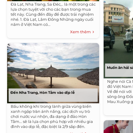
Đà Lạt, Nha Trang, Sa Đéc,.. là một trong các
lựa chọn tuyệt vời cho các bạn trong mua
tết này. Cùng đến đây để được trải nghiệm
nhé. 1. Đà Lạt, Lâm Đồng Những ngày cuối
năm ở Việt Nam có...
Xem thêm
Muốn ăn hải s
Nghe nói Cà 
đồ Việt Nam 
Về để nói vớ
Đến Nha Trang, Hòn Tằm vào dịp lễ
sông ông Đốc
Mau Xuồng g
Bầu không khí trong lành giữa vùng biển
Người...
xanh ngập tràn ánh nắng, các dịch vụ trò
chơi nước vui nhộn, đa dạng ở đảo Hòn
Tằm... sẽ là lựa chọn phù hợp với nhiều gia
đình vào dịp lễ, đặc biệt là 2/9 sắp đến.