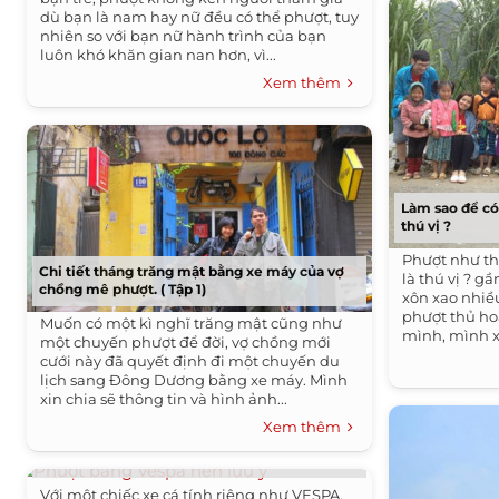
dù bạn là nam hay nữ đều có thể phượt, tuy
nhiên so với bạn nữ hành trình của bạn
luôn khó khăn gian nan hơn, vì...
Xem thêm
Làm sao để có
thú vị ?
Phượt như th
Chi tiết tháng trăng mật bằng xe máy của vợ
là thú vị ? 
chồng mê phượt. ( Tập 1)
xôn xao nhiề
phượt thủ h
Muốn có một kì nghĩ trăng mật cũng như
mình, mình xi
một chuyến phượt để đời, vợ chồng mới
cưới này đã quyết định đi một chuyến du
lịch sang Đông Dương bằng xe máy. Mình
xin chia sẽ thông tin và hình ảnh...
Xem thêm
Phượt bằng Vespa nên lưu ý
Với một chiếc xe cá tính riêng như VESPA,