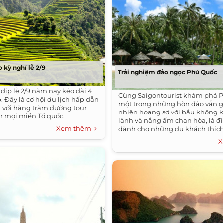
 kỳ nghỉ lễ 2/9
Trải nghiệm đảo ngọc Phú Quốc
dịp lễ 2/9 năm nay kéo dài 4
Cùng Saigontourist khám phá P
p. Đây là cơ hội du lịch hấp dẫn
một trong những hòn đảo vẫn gi
 với hàng trăm đường tour
nhiên hoang sơ với bầu không k
ur mọi miền Tổ quốc.
lành và nắng ấm chan hòa, là 
Xem thêm
dành cho những du khách thíc
dưỡng, nhất là vào dịp lễ 2/9.
X