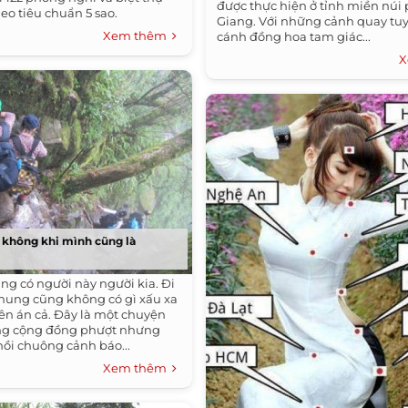
được thực hiện ở tỉnh miền núi
eo tiêu chuẩn 5 sao.
Giang. Với những cảnh quay tuy
Xem thêm
cánh đồng hoa tam giác...
X
g không khi mình cũng là
ng có người này người kia. Đi
hung cũng không có gì xấu xa
lên án cả. Đây là một chuyện
ong cộng đồng phượt nhưng
hồi chuông cảnh báo...
Xem thêm