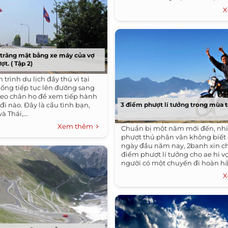
trong khung cảnh thiên...
X
g trăng mật bằng xe máy của vợ
t. ( Tập 2)
 trình du lịch đầy thú vị tại
chồng tiếp tục lên đường sang
Theo chân họ để xem tiếp hành
đi nào. Đây là cầu tình bạn,
3 điểm phượt lí tưởng trong mùa t
à Thái,...
Xem thêm
Chuẩn bị một năm mới đến, nh
phượt thủ phân vân không biết 
ngày đầu năm nay, 2banh xin ch
điểm phượt lí tưởng cho ae hi 
người có một chuyến đi hoàn hảo
X