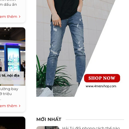
m dấu ấn
em thêm
tế, nội địa
 đường bay
9 triệu
.
em thêm
MỚI NHẤT
Hải Tú đổi phong cách thế nào