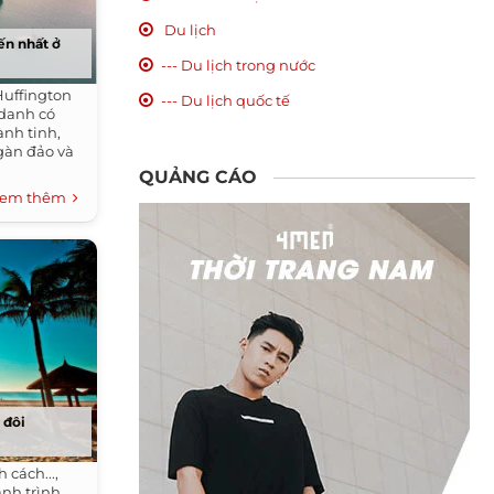
Du lịch
ến nhất ở
--- Du lịch trong nước
Huffington
--- Du lịch quốc tế
 danh có
nh tinh,
gàn đảo và
.
QUẢNG CÁO
em thêm
 đôi
 cách...,
ành trình