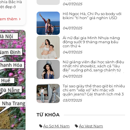
chiều cao
 phía Bắc Hà
04/07/2025
ệt đẹp ở
Hồ Ngọc Hà, Chi Pu so body với
bikini “tí hon” giá nghìn USD
em thêm
04/07/2025
Ái nữ đại gia Minh Nhựa năng
động suốt 9 tháng mang bầu
con thứ 4
04/07/2025
Nữ giảng viên đại học sành điệu
nhất nhì showbiz, xách cả “lâu
đài” xuống phố, sang chảnh từ
giảng đường ra phố khó ai đọ lại
04/07/2025
Tại sao giày thể thao giờ bị nhiều
chị em “xếp xó” khi mặc với
quần jeans? Gái thanh lịch mê 3
kiểu này hơn hẳn
03/07/2025
TỪ KHÓA
Áo Sơ Mi Nam
Áo Vest Nam