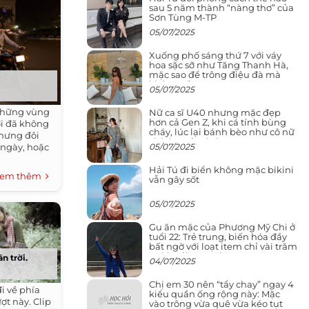
sau 5 năm thành “nàng thơ” của
Sơn Tùng M-TP
05/07/2025
Xuống phố sáng thứ 7 với váy
hoa sặc sỡ như Tăng Thanh Hà,
mặc sao để trông điệu đà mà
không sến
05/07/2025
 những vùng
Nữ ca sĩ U40 nhưng mặc đẹp
hơn cả Gen Z, khi cá tính bùng
i đã không
cháy, lúc lại bánh bèo như cô nữ
nhưng đôi
chính ngôn tình
05/07/2025
 ngày, hoặc
Hải Tú đi biển không mặc bikini
em thêm
vẫn gây sốt
05/07/2025
Gu ăn mặc của Phương Mỹ Chi ở
tuổi 22: Trẻ trung, biến hóa đầy
bất ngờ với loạt item chỉ vài trăm
nghìn đã mua được
n trời.
04/07/2025
Chị em 30 nên “tẩy chay” ngay 4
i về phía
kiểu quần ống rộng này: Mặc
ợt này. Clip
vào trông vừa quê vừa kéo tụt