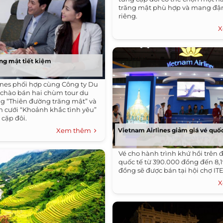
trăng mật phù hợp và mang đậ
riêng.
X
ăng mật tiết kiệm
ines phối hợp cùng Công ty Du
l chào bán hai chùm tour du
ng “Thiên đường trăng mật” và
h cưới “Khoảnh khắc tình yêu”
 cặp đôi.
Xem thêm
Vietnam Airlines giảm giá vé quốc 
Vé cho hành trình khứ hồi trên
quốc tế từ 390.000 đồng đến 8,1
đồng sẽ được bán tại hội chợ ITE
X