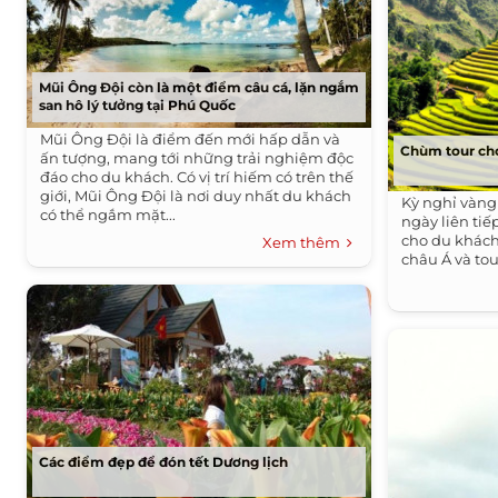
Mũi Ông Đội còn là một điểm câu cá, lặn ngắm
san hô lý tưởng tại Phú Quốc
Mũi Ông Đội là điểm đến mới hấp dẫn và
Chùm tour cho
ấn tượng, mang tới những trải nghiệm độc
đáo cho du khách. Có vị trí hiếm có trên thế
giới, Mũi Ông Đội là nơi duy nhất du khách
Kỳ nghỉ vàng 
có thể ngắm mặt...
ngày liên tiế
cho du khách
Xem thêm
châu Á và to
Các điểm đẹp để đón tết Dương lịch