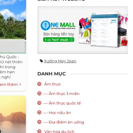
hú Quốc -
Xưởng May Jean
ữ nét thiên
hí trong
điểm hẹn
DANH MỤC
h nghỉ
Ẩm thực
em thêm
--- Ẩm thực 3 miền
--- Ẩm thực quốc tế
--- Học nấu ăn
--- Địa điểm ăn uống
Văn hóa du lịch