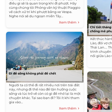
điều gì sẽ là quan trọng khi đi phượt. Hãy
cùng chúng tôi Phỏng vấn kỹ thuật Piaggio
về cách xử trí khi phượt bằng xe Vespa.
Nghe nói sẽ du ngoạn miền Tây...
Xem thêm
Chi tiết thán
chồng mê phượ
Kết thúc hành
Lào, đôi vợ 
Thái Lan.... 
trình chuyến 
nối giữa Lào v
Đi để sống không phải để chết
Người ta có thể đi rất nhiều nơi trên trái đất
này, nhưng đi thế nào để tận hưởng cuộc
sống và lúc trở về còn có gì để nhớ lại là một
chuyện khác. Tại sao bạn đi? Tôi ít khi tham
gia vào...
Xem thêm