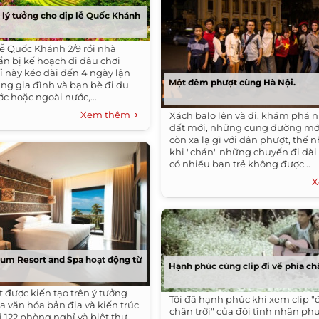
h lý tưởng cho dịp lễ Quốc Khánh
lễ Quốc Khánh 2/9 rồi nhà
n bị kế hoạch đi đâu chơi
ỉ này kéo dài đến 4 ngày lận
Một đêm phượt cùng Hà Nội.
ùng gia đình và bạn bè đi du
ớc hoặc ngoài nước,...
Xem thêm
Xách balo lên và đi, khám phá
đất mới, những cung đường mớ
còn xa lạ gì với dân phượt, thế 
khi "chán" những chuyến đi dài
có nhiều bạn trẻ không được...
X
um Resort and Spa hoạt động từ
Hạnh phúc cùng clip đi về phía châ
 được kiến tạo trên ý tưởng
Tôi đã hạnh phúc khi xem clip "đ
a văn hóa bản địa và kiến trúc
chân trời" của đôi tình nhân phư
 122 phòng nghỉ và biệt thự