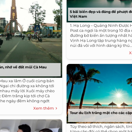
5 bãi biển đẹp và đáng để phượt đ
Việt Nam
1. Hạ Long – Quảng Ninh Được 
Post ca ngợi là một trong 10 địa
đường bờ biển ấn tượng nhất hà
Vịnh Hạ Long tập trung hàng n
núi đá vôi với hình dáng kỳ thú..
X
ản, nhớ về đất mũi Cà Mau
Mau xa lắm Ở cuối cùng bản
Ngại chi đường xa không tới
i nhau mấy lời Xuôi máy chèo
 Đêm trắng kịp tới chợ Cà
he ngày đêm không ngớt
Xem thêm
Tour du lịch trăng mật cho các cặp
Tùy theo sở thích, ngân sách, tính
từng cặp đôi có thể chọn một h