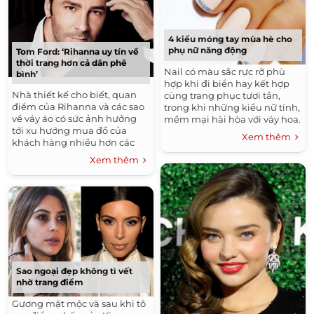
4 kiểu móng tay mùa hè cho
phụ nữ năng động
Tom Ford: ‘Rihanna uy tín về
thời trang hơn cả dân phê
Nail có màu sắc rực rỡ phù
bình’
hợp khi đi biển hay kết hợp
Nhà thiết kế cho biết, quan
cùng trang phục tươi tắn,
điểm của Rihanna và các sao
trong khi những kiểu nữ tính,
về váy áo có sức ảnh hưởng
mềm mại hài hòa với váy hoa.
tới xu hướng mua đồ của
Xem thêm
khách hàng nhiều hơn các
bài phê bình về thời trang.
Xem thêm
Sao ngoại đẹp không tì vết
nhờ trang điểm
Gương mặt mộc và sau khi tô