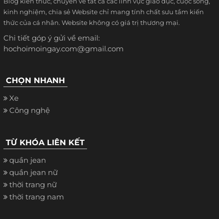
Blog kiến thức, chuyên về tất cả các lĩnh vực giáo dục, cuộc sống,
kinh nghiệm, chia sẻ Website chỉ mang tính chất sưu tầm kiến
thức của cá nhân. Website không có giá trị thương mại.
Chi tiết góp ý gửi về email:
hochoimoingay.com@gmail.com
CHỌN NHANH
Xe
Công nghệ
TỪ KHÓA LIÊN KẾT
quần jean
quần jean nữ
thời trang nữ
thời trang nam