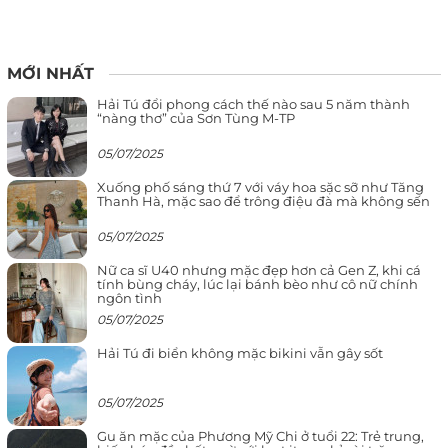
MỚI NHẤT
Hải Tú đổi phong cách thế nào sau 5 năm thành
“nàng thơ” của Sơn Tùng M-TP
05/07/2025
Xuống phố sáng thứ 7 với váy hoa sặc sỡ như Tăng
Thanh Hà, mặc sao để trông điệu đà mà không sến
05/07/2025
Nữ ca sĩ U40 nhưng mặc đẹp hơn cả Gen Z, khi cá
tính bùng cháy, lúc lại bánh bèo như cô nữ chính
ngôn tình
05/07/2025
Hải Tú đi biển không mặc bikini vẫn gây sốt
05/07/2025
Gu ăn mặc của Phương Mỹ Chi ở tuổi 22: Trẻ trung,