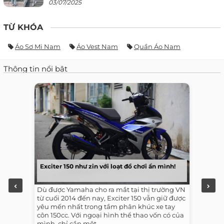
03/07/2025
TỪ KHÓA
Áo Sơ Mi Nam
Áo Vest Nam
Quần Áo Nam
Thông tin nổi bật
Exciter 150 như zin với loạt đồ chơi ẩn mình!
Dù được Yamaha cho ra mắt tại thị trường VN
từ cuối 2014 đến nay, Exciter 150 vẫn giữ được
yêu mến nhất trong tầm phân khúc xe tay
côn 150cc. Với ngoại hình thể thao vốn có của
mình, chỉ cần một...