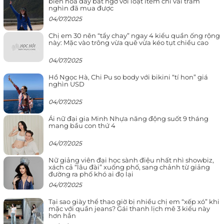
biến hóa đầy bất ngờ với loạt item chỉ vài trăm
nghìn đã mua được
04/07/2025
Chị em 30 nên “tẩy chay” ngay 4 kiểu quần ống rộng
này: Mặc vào trông vừa quê vừa kéo tụt chiều cao
04/07/2025
Hồ Ngọc Hà, Chi Pu so body với bikini “tí hon” giá
nghìn USD
04/07/2025
Ái nữ đại gia Minh Nhựa năng động suốt 9 tháng
mang bầu con thứ 4
04/07/2025
Nữ giảng viên đại học sành điệu nhất nhì showbiz,
xách cả “lâu đài” xuống phố, sang chảnh từ giảng
đường ra phố khó ai đọ lại
04/07/2025
Tại sao giày thể thao giờ bị nhiều chị em “xếp xó” khi
mặc với quần jeans? Gái thanh lịch mê 3 kiểu này
hơn hẳn