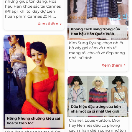
nhưng giúp tôn dáng. Hoa
hậu Hàn khoe sắc tại Cannes
(Pháp), khi tới đây dự Liên
hoan phim Cannes 2014. ...
Xem thêm
Phong cách sang trọng của
Hoa hậu Hàn Quốc 1988
Kim Sung Ryung chọn nhiều
bộ váy gợi cảm và tinh tế,
mang tới cho cô vẻ đẹp trang
nhã, nữ tính.
Xem thêm
Dấu hiệu đặc trưng của bốn
nhà mốt xa xỉ nhất thế giới
Hồng Nhung chuộng kiểu cài
Chanel, Louis Vuitton, Dior
hoa to trên tóc
hay Hermès đều có phong
cách nhận diện cũng như tôn
Diva làng nhạc nhẹ tạo điểm