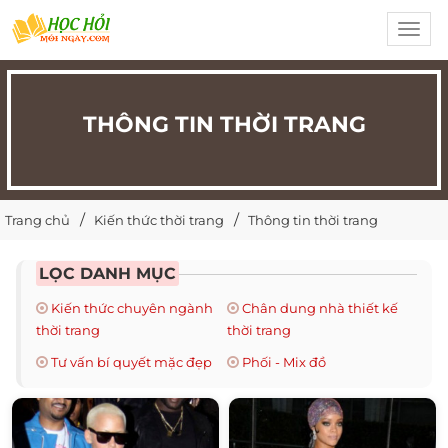
Toggl
navig
THÔNG TIN THỜI TRANG
Trang chủ
Kiến thức thời trang
Thông tin thời trang
LỌC DANH MỤC
Kiến thức chuyên ngành
Chân dung nhà thiết kế
thời trang
thời trang
Tư vấn bí quyết mặc đẹp
Phối - Mix đồ