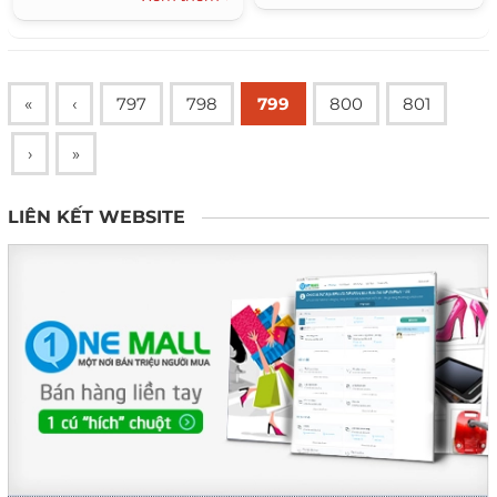
«
‹
797
798
799
800
801
›
»
LIÊN KẾT WEBSITE