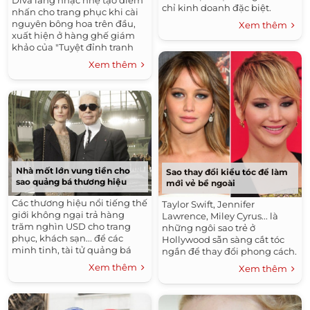
chỉ kinh doanh đặc biệt.
nhấn cho trang phục khi cài
nguyên bông hoa trên đầu,
Xem thêm
xuất hiện ở hàng ghế giám
khảo của "Tuyệt đỉnh tranh
tài".
Xem thêm
Nhà mốt lớn vung tiền cho
Sao thay đổi kiểu tóc để làm
sao quảng bá thương hiệu
mới vẻ bề ngoài
Các thương hiệu nổi tiếng thế
Taylor Swift, Jennifer
giới không ngại trả hàng
Lawrence, Miley Cyrus... là
trăm nghìn USD cho trang
những ngôi sao trẻ ở
phục, khách sạn... để các
Hollywood sẵn sàng cắt tóc
minh tinh, tài tử quảng bá
ngắn để thay đổi phong cách.
thương hiệu cho mình.
Xem thêm
Xem thêm