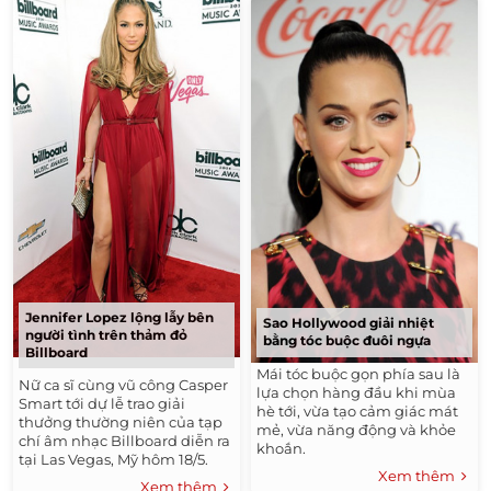
Jennifer Lopez lộng lẫy bên
Sao Hollywood giải nhiệt
người tình trên thảm đỏ
bằng tóc buộc đuôi ngựa
Billboard
Mái tóc buộc gọn phía sau là
Nữ ca sĩ cùng vũ công Casper
lựa chọn hàng đầu khi mùa
Smart tới dự lễ trao giải
hè tới, vừa tạo cảm giác mát
thưởng thường niên của tạp
mẻ, vừa năng động và khỏe
chí âm nhạc Billboard diễn ra
khoắn.
tại Las Vegas, Mỹ hôm 18/5.
Xem thêm
Xem thêm