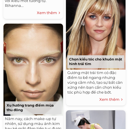
với kiểu mốt tương tự.
Rihanna...
Xem thêm
Chọn kiểu tóc cho khuôn mặt
hình trái tim
Gương mặt trái tim có đặc
điểm to bề ngang nhưng
vùng cằm nhỏ, tạo sự bất cân
xứng nên bạn cần chọn kiểu
tóc phù hợp để che bớt.
Xem thêm
Xu hướng trang điểm mùa
thu đông
Năm nay, cách make-up tự
nhiên, sử dụng màu ánh kim
hay kẻ mắt đậm tiếp tục được