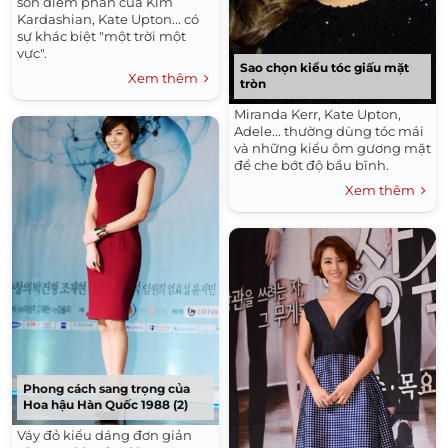
son điểm phấn của Kim
Kardashian, Kate Upton... có
sự khác biệt "một trời một
vực".
Sao chọn kiểu tóc giấu mặt
Xem thêm
tròn
Miranda Kerr, Kate Upton,
Adele... thường dùng tóc mái
và những kiểu ôm gương mặt
để che bớt độ bầu bĩnh.
Xem thêm
Phong cách sang trọng của
Hoa hậu Hàn Quốc 1988 (2)
Váy đỏ kiểu dáng đơn giản