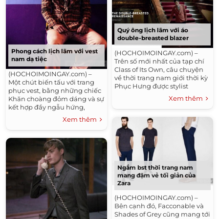
Quý ông lịch lãm với áo
double-breasted blazer
Phong cách lịch lãm với vest
(HOCHOIMOINGAY.com) –
nam dạ tiệc
Trên số mới nhất của tạp chí
Class of Its Own, câu chuyện
(HOCHOIMOINGAY.com) –
về thời trang nam giới thời kỳ
Một chút biến tấu với trang
Phục Hưng được stylist
phục vest, bằng những chiếc
Giuliano Deidda kể lại bằng
Xem thêm
Khăn choàng đỏm dáng và sự
những trang phục...
kết hợp đầy ngẫu hứng,
người mẫu Quang Hòa tự tin
Xem thêm
xuất hiện...
Ngắm bst thời trang nam
mang đậm vẻ tối giản của
Zara
(HOCHOIMOINGAY.com) –
Bên cạnh đó, Facconable và
Shades of Grey cũng mang tới