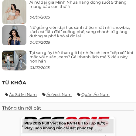
Ái nữ đại gia Minh Nhựa năng động suốt 9 tháng
mang bầu con thứ 4
04/07/2025
Nữ giảng viên đại học sành điệu nhất nhì showbiz,
xách cả “lâu đài” xuống phố, sang chảnh từ giảng
đường ra phố khó ai đọ lại
04/07/2025
Tại sao giày thể thao giờ bị nhiều chị em “xếp xó” khi
mặc với quần jeans? Gái thanh lịch mê 3 kiểu này
hơn hẳn
03/07/2025
TỪ KHÓA
Áo Sơ Mi Nam
Áo Vest Nam
Quần Áo Nam
Thông tin nổi bật
PES 2015 Full Việt hóa PATH 8.1 fix (Up 18/7) -
Play luôn không cần cài đặt phức tạp