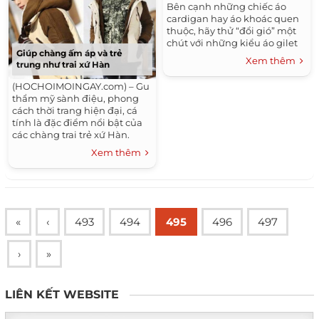
Bên cạnh những chiếc áo
cardigan hay áo khoác quen
thuộc, hãy thử “đổi gió” một
chút với những kiểu áo gilet
Giúp chàng ấm áp và trẻ
tinh tế! Với rất nhiểu kiểu
Xem thêm
trung như trai xứ Hàn
dáng đa dạng,...
(HOCHOIMOINGAY.com) – Gu
thẩm mỹ sành điệu, phong
cách thời trang hiện đại, cá
tính là đặc điểm nổi bật của
các chàng trai trẻ xứ Hàn.
Ngày đông lạnh lẽo, chiếc áo
Xem thêm
phao,...
«
‹
493
494
495
496
497
›
»
LIÊN KẾT WEBSITE