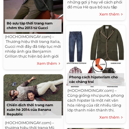
những gợi ý hay về cách phối
đồ mùa Hè qua bộ sưu tập
của mình. Cùng ngắm bst
Xem thêm
thời trang nam mùa...
Bộ sưu tập thời trang nam
chớm thu 2013 từ Gucci
(HOCHOIMOINGAY.com) –
Thương hiệu thời trang Italia,
Gucci mới đây đã tiếp tục mời
nhiếp ảnh gia Benjamin
Grillon thực hiện bộ ảnh giới
thiệu bộ sưu tập chớm thu
Xem thêm
2013 của...
Phong cách hipsterism cho
các chàng trai
(HOCHOIMOINGAY.com) –
Cũng giống như punk, phong
cách hipster là một nét văn
Chiến dịch thời trang nam
hóa riêng của rất nhiều tầng
xuân hè 2014 của Banana
lớp thanh niên thành thị.
Republic
Hipster mang âm hưởng của
Xem thêm
sự phóng khoáng, tự...
(HOCHOIMOINGAY.com) –
thương hiệu thời trang Mỹ,