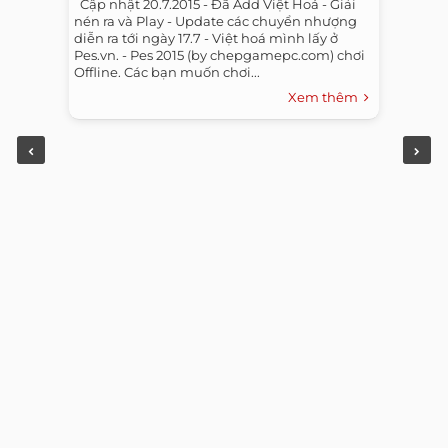
​ ​ Cập nhật 20.7.2015 - Đã Add Việt Hoá - Giải
nén ra và Play - Update các chuyển nhượng
diễn ra tới ngày 17.7 - Việt hoá mình lấy ở
Pes.vn. - Pes 2015 (by chepgamepc.com) chơi
Offline. Các bạn muốn chơi...
Xem thêm