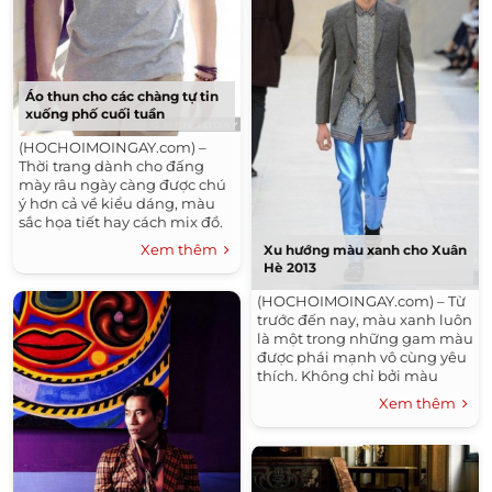
Áo thun cho các chàng tự tin
xuống phố cuối tuần
(HOCHOIMOINGAY.com) –
Thời trang dành cho đấng
mày râu ngày càng được chú
ý hơn cả về kiểu dáng, màu
sắc họa tiết hay cách mix đồ.
Trong những ngày cuối tuần
Xem thêm
Xu hướng màu xanh cho Xuân
bạn trai chắc...
Hè 2013
(HOCHOIMOINGAY.com) – Từ
trước đến nay, màu xanh luôn
là một trong những gam màu
được phái mạnh vô cùng yêu
thích. Không chỉ bởi màu
xanh ẩn chứa sự lịch lãm,
Xem thêm
sang trọng, mà...