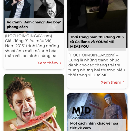
Võ Cảnh : Anh chàng ‘Bad boy’
phong cách
(HOCHOIMOINGAY.com) –
Thời trang nam thu đông 2013
Giải đồng “Siêu mẫu Việt
từ Galliano và YOUASME
Nam 2013” trình làng những
MEASYOU
shoot ảnh mới mà anh hóa
(HOCHOIMOINGAY.com) –
thân với tạo hình chàng trai
Cùng là những trang phục
nổi loạn, cá tính và không
Xem thêm
dành cho các chàng trai trẻ
kém phần quyến rũ.Võ...
trung nhưng hai thương hiệu
thời trang YOUASME
MEASYOU và Galliano đã
Xem thêm
mang tới những trang phục
mang hai phong cách...
Một cách nhìn khác về họa
tiết kẻ caro