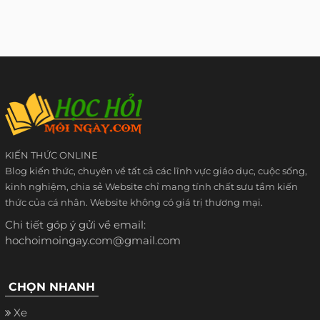
KIẾN THỨC ONLINE
Blog kiến thức, chuyên về tất cả các lĩnh vực giáo dục, cuộc sống,
kinh nghiệm, chia sẻ Website chỉ mang tính chất sưu tầm kiến
thức của cá nhân. Website không có giá trị thương mại.
Chi tiết góp ý gửi về email:
hochoimoingay.com@gmail.com
CHỌN NHANH
Xe