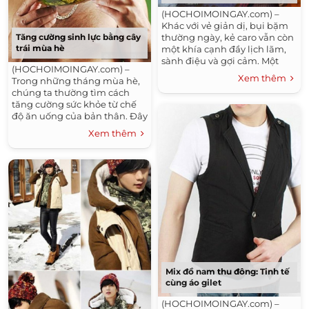
(HOCHOIMOINGAY.com) –
Khác với vẻ giản dị, bụi bặm
thường ngày, kẻ caro vẫn còn
Tăng cường sinh lực bằng cây
trái mùa hè
một khía cạnh đầy lịch lãm,
sành điệu và gợi cảm. Một
(HOCHOIMOINGAY.com) –
trong những xu hướng họa
Xem thêm
Trong những tháng mùa hè,
tiết...
chúng ta thường tìm cách
tăng cường sức khỏe từ chế
độ ăn uống của bản thân. Đây
là thời điểm có nhiều loại hoa
Xem thêm
quả tốt...
Mix đồ nam thu đông: Tinh tế
cùng áo gilet
(HOCHOIMOINGAY.com) –