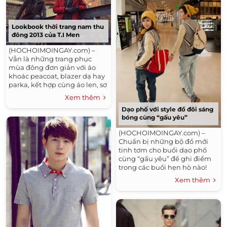
Lookbook thời trang nam thu
đông 2013 của T.I Men
(HOCHOIMOINGAY.com) –
Vẫn là những trang phục
mùa đông đơn giản với áo
khoác peacoat, blazer dạ hay
parka, kết hợp cùng áo len, sơ
mi và quần âu. Nhưng với sự
Xem thêm
kết hợp chất liệu...
Dạo phố với style đồ đôi sáng
bóng cùng “gấu yêu”
(HOCHOIMOINGAY.com) –
Chuẩn bị những bộ đồ mới
tinh tơm cho buổi dạo phố
cùng “gấu yêu” để ghi điểm
trong các buổi hẹn hò nào!
Đón đầu trào lưu thời trang
Xem thêm
đầu năm...