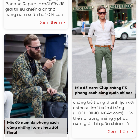
Banana Republic mới đây đã
giới thiệu chiến dịch thời
trang nam xuân hè 2014 của
họ với mong muốn phản ánh
Xem thêm
trung thực nền văn...
Mix đồ nam: Giúp chàng F5
phong cách cùng quần chinos
chàng trẻ trung thanh lịch với
chinos slimfit sơ mi trắng
(HOCHOIMOINGAY.com) – Có
thể nói trong mảng y phục
Mix đồ nam đa phong cách
nam giới thì quần chinos là
cùng những items họa tiết
một items tuyệt vời để các
Xem thêm
floral
chàng lựa chọn...