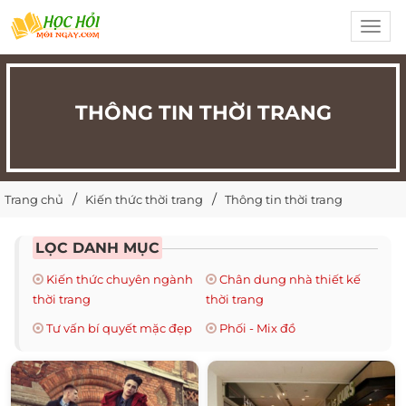
Toggl
navig
THÔNG TIN THỜI TRANG
Trang chủ
Kiến thức thời trang
Thông tin thời trang
LỌC DANH MỤC
Kiến thức chuyên ngành
Chân dung nhà thiết kế
thời trang
thời trang
Tư vấn bí quyết mặc đẹp
Phối - Mix đồ