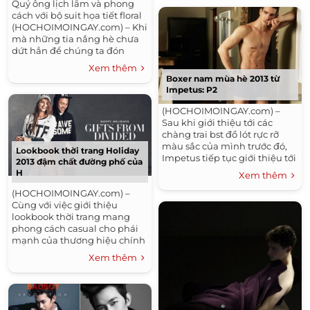
Quý ông lịch lãm và phong
cách với bộ suit họa tiết floral
(HOCHOIMOINGAY.com) – Khi
mà những tia nắng hè chưa
dứt hẳn để chúng ta đón
nàng thu tới, thì những trang
Xem thêm
phục mang họa...
Boxer nam mùa hè 2013 từ
Impetus: P2
(HOCHOIMOINGAY.com) –
Sau khi giới thiệu tới các
chàng trai bst đồ lót rực rỡ
màu sắc của mình trước đó,
Lookbook thời trang Holiday
Impetus tiếp tục giới thiệu tới
2013 đậm chất đường phố của
các chàng trai bst boxer nam
H
Xem thêm
tính và đầy...
(HOCHOIMOINGAY.com) –
Cùng với việc giới thiệu
lookbook thời trang mang
phong cách casual cho phái
mạnh của thương hiệu chính
H&M, thì dòng sản phẩm
Xem thêm
H&M pided cũng giới thiệu tới
các...