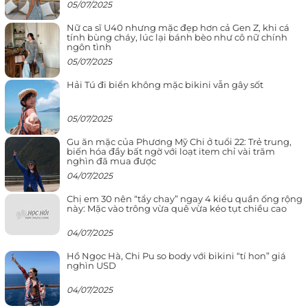
05/07/2025
Nữ ca sĩ U40 nhưng mặc đẹp hơn cả Gen Z, khi cá
tính bùng cháy, lúc lại bánh bèo như cô nữ chính
ngôn tình
05/07/2025
Hải Tú đi biển không mặc bikini vẫn gây sốt
05/07/2025
Gu ăn mặc của Phương Mỹ Chi ở tuổi 22: Trẻ trung,
biến hóa đầy bất ngờ với loạt item chỉ vài trăm
nghìn đã mua được
04/07/2025
Chị em 30 nên “tẩy chay” ngay 4 kiểu quần ống rộng
này: Mặc vào trông vừa quê vừa kéo tụt chiều cao
04/07/2025
Hồ Ngọc Hà, Chi Pu so body với bikini “tí hon” giá
nghìn USD
04/07/2025