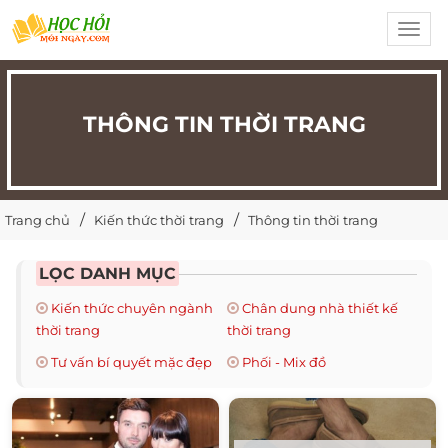
Toggl
navig
THÔNG TIN THỜI TRANG
Trang chủ
Kiến thức thời trang
Thông tin thời trang
LỌC DANH MỤC
Kiến thức chuyên ngành
Chân dung nhà thiết kế
thời trang
thời trang
Tư vấn bí quyết mặc đẹp
Phối - Mix đồ