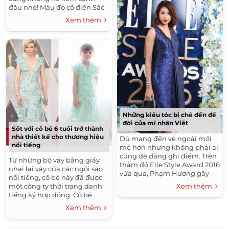
đâu nhé! Màu đỏ cổ điển Sắc
đỏ quyến rũ, nồng nàn luôn
Xem thêm
mang đến vẻ...
Những kiểu tóc bị chê đến để
đời của mĩ nhân Việt
Sốt với cô bé 6 tuổi trở thành
nhà thiết kế cho thương hiệu
Dù mang đến vẻ ngoài mới
nổi tiếng
mẻ hơn nhưng không phải ai
cũng dễ dàng ghi điểm. Trên
Từ những bộ váy bằng giấy
thảm đỏ Elle Style Award 2016
nhại lại váy của các ngôi sao
vừa qua, Phạm Hương gây
nổi tiếng, cô bé này đã được
bất ngờ với vẻ ngoài đơn giản,
Xem thêm
một công ty thời trang danh
khác biệt. Đi kèm trang...
tiếng ký hợp đồng. Cô bé
Mayhem Keiser bắt đầu nổi
Xem thêm
tiếng vào tháng 02/2014,...