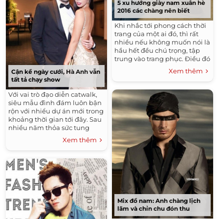
5 xu hướng giày nam xuân hè
2016 các chàng nên biết
Khi nhắc tới phong cách thời
trang của một ai đó, thì rất
nhiều nếu không muốn nói là
hầu hết đều chú trọng, tập
trung vào trang phục. Điều đó
chúng tôi không phản đối,
Xem thêm
Cận kề ngày cưới, Hà Anh vẫn
nhưng, nếu bạn thực sự...
tất tả chạy show
Với vai trò đạo diễn catwalk,
siêu mẫu đình đám luôn bận
rộn với nhiểu dự án mới trong
khoảng thời gian tới đây. Sau
nhiều năm thỏa sức tung
hoành, Hà Anh đã tìm được
Xem thêm
bến đỗ bình yên...
Mix đồ nam: Anh chàng lịch
lãm và chỉn chu đón thu