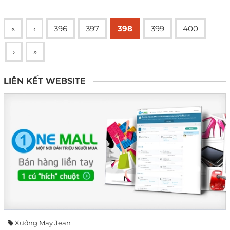
«
‹
396
397
398
399
400
›
»
LIÊN KẾT WEBSITE
Xưởng May Jean