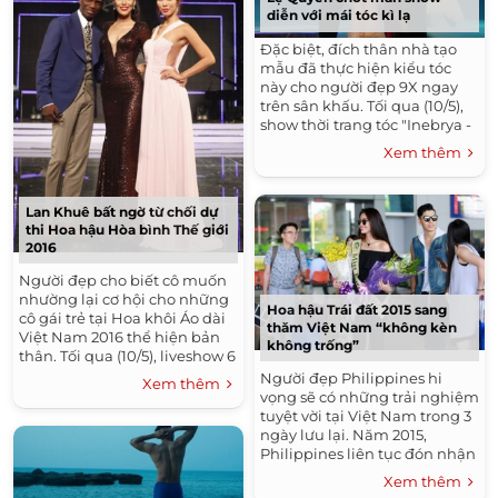
diễn với mái tóc kì lạ
Đặc biệt, đích thân nhà tạo
mẫu đã thực hiện kiểu tóc
này cho người đẹp 9X ngay
trên sân khấu. Tối qua (10/5),
show thời trang tóc "Inebrya -
Sáng tạo không giới hạn" đã
Xem thêm
diễn ra với sự tham...
Lan Khuê bất ngờ từ chối dự
thi Hoa hậu Hòa bình Thế giới
2016
Người đẹp cho biết cô muốn
nhường lại cơ hội cho những
Hoa hậu Trái đất 2015 sang
cô gái trẻ tại Hoa khôi Áo dài
thăm Việt Nam “không kèn
Việt Nam 2016 thể hiện bản
không trống”
thân. Tối qua (10/5), liveshow 6
của chương trình truyền hình
Người đẹp Philippines hi
Xem thêm
thực tế Hoa khôi...
vọng sẽ có những trải nghiệm
tuyệt vời tại Việt Nam trong 3
ngày lưu lại. Năm 2015,
Philippines liên tục đón nhận
tin vui khi 3 nhan sắc
Xem thêm
của quốc gia này đã mang về