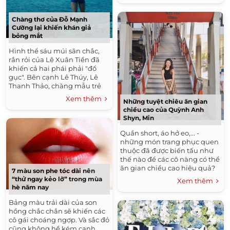
3 chiếc...
Chàng thơ của Đỗ Mạnh
Cường lại khiến khán giả
bỏng mắt
Hình thể sáu múi săn chắc,
rắn rỏi của Lê Xuân Tiền đã
khiến cả hai phái phải "đổ
gục". Bên cạnh Lê Thúy, Lê
Thanh Thảo, chàng mẫu trẻ
Lê Xuân Tiền đã trở thành
Xem thêm
Những tuyệt chiêu ăn gian
một gương mặt quen thuộc...
chiều cao của Quỳnh Anh
Shyn, Min
Quần short, áo hở eo,... -
những món trang phục quen
thuộc đã được biến tấu như
thế nào để các cô nàng có thể
ăn gian chiều cao hiệu quả?
7 màu son phe tóc dài nên
Nhiều cô nàng vẫn tự ti về
“thử ngay kẻo lỡ” trong mùa
Xem thêm
chiều cao khiêm tốn và...
hè năm nay
Bảng màu trải dài của son
hồng chắc chắn sẽ khiến các
cô gái choáng ngợp. Và sắc đỏ
cũng không hề kém cạnh