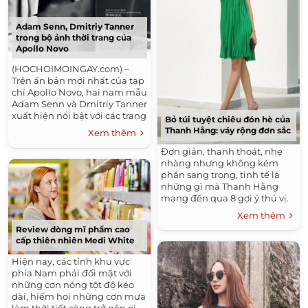
Adam Senn, Dmitriy Tanner
trong bộ ảnh thời trang của
Apollo Novo
(HOCHOIMOINGAY.com) –
Trên ấn bản mới nhất của tạp
chí Apollo Novo, hai nam mẫu
Adam Senn và Dmitriy Tanner
xuất hiện nổi bật với các trang
Bỏ túi tuyệt chiêu đón hè của
phục sành điệu như màu sắc
Thanh Hằng: váy rộng đơn sắc
Xem thêm
ánh kim, họa tiết đồ họa, hay
trắng...
Đơn giản, thanh thoát, nhẹ
nhàng nhưng không kém
phần sang trọng, tinh tế là
những gì mà Thanh Hằng
mang đến qua 8 gợi ý thú vị.
Mùa thời trang Xuân Hè luôn
Xem thêm
là lời tự tình của những họa
Review dòng mĩ phẩm cao
tiết...
cấp thiên nhiên Medi White
Hiện nay, các tỉnh khu vực
phía Nam phải đối mặt với
những cơn nóng tột độ kéo
dài, hiếm hoi những cơn mưa