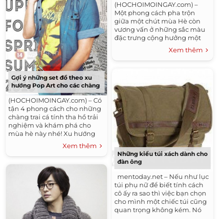
(HOCHOIMOINGAY.com) –
Một phong cách pha trộn
giữa một chút mùa Hè còn
vương vấn ở những sắc màu
đặc trưng cộng hưởng một
chút ấp ám của mùa Đông
Xem thêm
đang tới. Một anh chàng lịch
lãm và chỉn chu trông...
Gợi ý những set đồ theo xu
hướng Pop Art cho các chàng
(HOCHOIMOINGAY.com) – Có
tận 4 phong cách cho những
chàng trai cá tính tha hồ trải
nghiệm và khám phá cho
mùa hè này nhé! Xu hướng
thời trang nam: Denim on
Xem thêm
Denim Tên gọi khác là
Những kiểu túi xách dành cho
“double denim”- có nghĩa là
đàn ông
“vải...
mentoday.net – Nếu như lục
túi phụ nữ để biết tính cách
cô ấy ra sao thì việc bạn chọn
cho mình một chiếc túi cũng
quan trọng không kém. Nó
thể hiện phong cách, cá tính