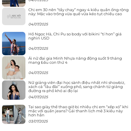
Chị em 30 nên “tẩy chay” ngay 4 kiểu quần ống rộng
này: Mặc vào trông vừa quê vừa kéo tụt chiều cao
04/07/2025
Hồ Ngọc Hà, Chi Pu so body với bikini “tí hon” giá
nghìn USD
04/07/2025
Ái nữ đại gia Minh Nhựa năng động suốt 9 tháng
mang bầu con thứ 4
04/07/2025
Nữ giảng viên đại học sành điệu nhất nhì showbiz,
xách cả “lâu đài” xuống phố, sang chảnh từ giảng
đường ra phố khó ai đọ lại
04/07/2025
Tại sao giày thể thao giờ bị nhiều chị em “xếp xó” khi
mặc với quần jeans? Gái thanh lịch mê 3 kiểu này
hơn hẳn
03/07/2025