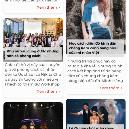
làm thời tiết càng trở nên oi
bức Đồng thời, nhiều nhà
Xem thêm
khoa học cũng đã chỉ...
Học cách diện đồ bình dân
chẳng kém cạnh hàng hiệu
Phụ nữ xấu cũng được nhưng
của mĩ nhân Việt
nên có phong cách!
Những trang phục này có
Chia sẻ thú vị này của chuyên
mức giá khá rẻ. Nhưng chính
gia về phong cách cá nhân
cách kết hợp tinh tế đã nâng
đến từ Úc châu- cô Nikita Chu
tầm của chúng chẳng kém
đã gây ấn tượng với nhiều vị
hàng hiệu đắt đỏ. Minh Hằng
khách tới tham dự Workshop
có thể nói là một trong những
Xem thêm
Đẹp.Sung-Sướng số 02. ...
mĩ nhân Việt ưa chuộng...
Xem thêm
Lệ Quyên chốt màn show