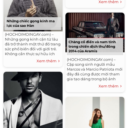
Xem thêm
và nhất là sự sành điệu...
Những chiếc gọng kính ma
lực của sao Hàn
(HOCHOIMOINGAY.com) –
Những gọng kính cận từ lâu
Chàng cổ điển và nam tính
đã trở thành một thứ đồ trang
trong chiến dịch thu/đông
sức phổ biến đối với giới trẻ.
2014 của Aramis
Không cần thực sự hữu ích
cho việc giúp mắt nhìn rõ
(HOCHOIMOINGAY.com) –
Xem thêm
hơn, những cặp kính 0 độ...
Cặp song sinh người mẫu
Marcos và Marcio Patriota mới
đây đã cùng được mời tham
gia tạo dáng trong bộ ảnh
quảng cáo cho chiến dịch
Xem thêm
thời trang nam thu đông 2014
của thương hiệu thời...