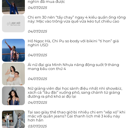
nghìn đã mua được
04/07/2025
Chị em 30 nên “tẩy chay” ngay 4 kiểu quần ống rộng
này: Mặc vào trông vừa quê vừa kéo tụt chiều cao
04/07/2025
Hồ Ngọc Hà, Chi Pu so body với bikini “tí hon” giá
nghìn USD
04/07/2025
Ái nữ đại gia Minh Nhựa năng động suốt 9 tháng
mang bầu con thứ 4
04/07/2025
Nữ giảng viên đại học sành điệu nhất nhì showbiz,
xách cả “lâu đài” xuống phố, sang chảnh từ giảng
đường ra phố khó ai đọ lại
04/07/2025
Tại sao giày thể thao giờ bị nhiều chị em “xếp xó” khi
mặc với quần jeans? Gái thanh lịch mê 3 kiểu này
hơn hẳn
03/07/2025