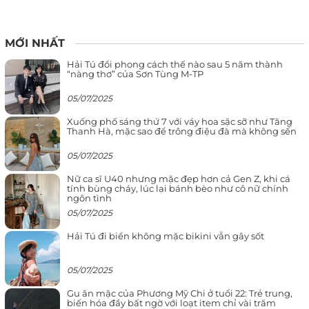
MỚI NHẤT
Hải Tú đổi phong cách thế nào sau 5 năm thành
“nàng thơ” của Sơn Tùng M-TP
05/07/2025
Xuống phố sáng thứ 7 với váy hoa sặc sỡ như Tăng
Thanh Hà, mặc sao để trông điệu đà mà không sến
05/07/2025
Nữ ca sĩ U40 nhưng mặc đẹp hơn cả Gen Z, khi cá
tính bùng cháy, lúc lại bánh bèo như cô nữ chính
ngôn tình
05/07/2025
Hải Tú đi biển không mặc bikini vẫn gây sốt
05/07/2025
Gu ăn mặc của Phương Mỹ Chi ở tuổi 22: Trẻ trung,
biến hóa đầy bất ngờ với loạt item chỉ vài trăm