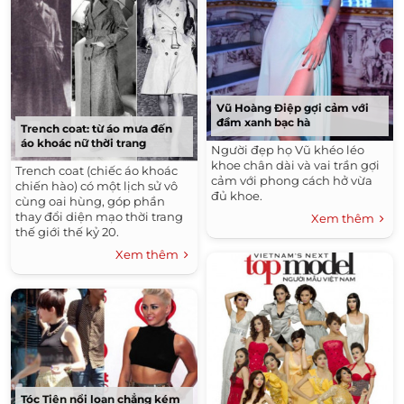
Vũ Hoàng Điệp gợi cảm với
đầm xanh bạc hà
Trench coat: từ áo mưa đến
áo khoác nữ thời trang
Người đẹp họ Vũ khéo léo
khoe chân dài và vai trần gợi
Trench coat (chiếc áo khoác
cảm với phong cách hở vừa
chiến hào) có một lịch sử vô
đủ khoe.
cùng oai hùng, góp phần
thay đổi diện mạo thời trang
Xem thêm
thế giới thế kỷ 20.
Xem thêm
Tóc Tiên nổi loạn chẳng kém