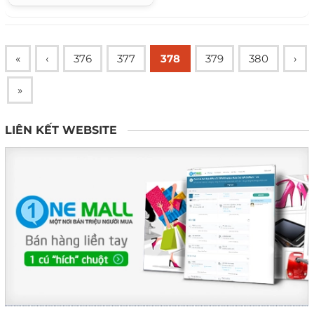
«
‹
376
377
378
379
380
›
»
LIÊN KẾT WEBSITE