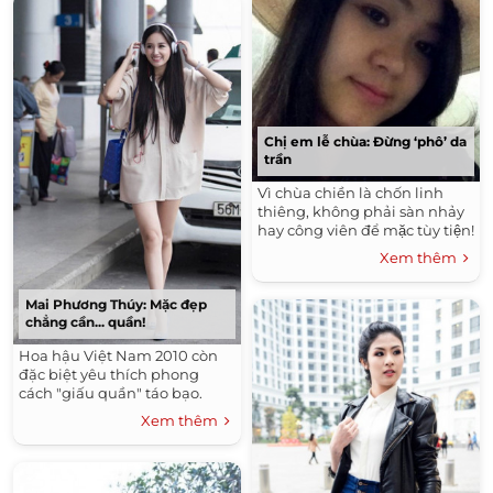
Chị em lễ chùa: Đừng ‘phô’ da
trần
Vì chùa chiền là chốn linh
thiêng, không phải sàn nhảy
hay công viên để mặc tùy tiện!
Xem thêm
Mai Phương Thúy: Mặc đẹp
chẳng cần... quần!
Hoa hậu Việt Nam 2010 còn
đặc biệt yêu thích phong
cách "giấu quần" táo bạo.
Xem thêm