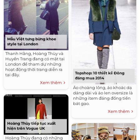
Mẫu Việt tưng bừng khoe
style tại London
Thanh Hằng, Hoàng Thùy và
Huyền Trang đang có mặt tại
London để tham dự những
hoạt động thời trang diễn ra
Topshop: 10 thiết kế Đông
tại đây.
đáng mua 2014
Xem thêm
Áo choàng lông, áo khoác dạ
dáng dài và áo len oversize là
những item đáng đồng tiền
bát gạo.
Xem thêm
Hoàng Thùy tiếp tục xuất
hiện trên Vogue UK
Hoàng Thùy đang có những