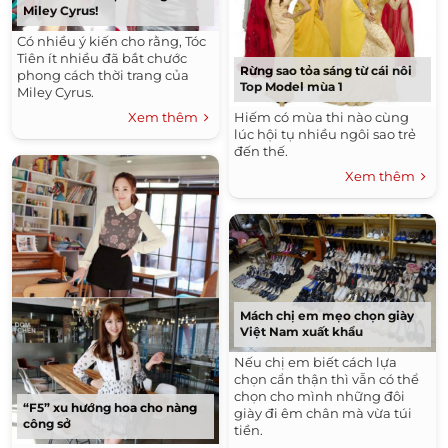
Miley Cyrus!
Có nhiều ý kiến cho rằng, Tóc
Tiên ít nhiều đã bắt chước
Rừng sao tỏa sáng từ cái nôi
phong cách thời trang của
Top Model mùa 1
Miley Cyrus.
Xem thêm
Hiếm có mùa thi nào cùng
lúc hội tụ nhiều ngôi sao trẻ
đến thế.
Xem thêm
Mách chị em mẹo chọn giày
Việt Nam xuất khẩu
Nếu chị em biết cách lựa
chọn cẩn thận thì vẫn có thể
chọn cho mình những đôi
“F5” xu hướng hoa cho nàng
giày đi êm chân mà vừa túi
công sở
tiền.