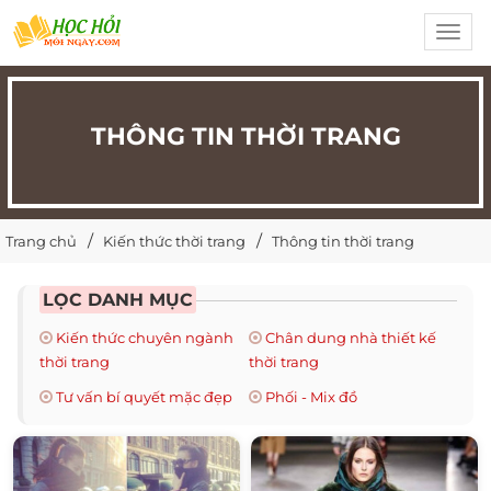
Toggl
navig
THÔNG TIN THỜI TRANG
Trang chủ
Kiến thức thời trang
Thông tin thời trang
LỌC DANH MỤC
Kiến thức chuyên ngành
Chân dung nhà thiết kế
thời trang
thời trang
Tư vấn bí quyết mặc đẹp
Phối - Mix đồ