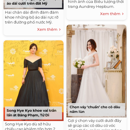
hình ảnh của Biểu tượng thời
áo dài cưới trên đất Mỹ
trang Aundrey Hepburn.
Hai chân dài đình đám đám
Xem thêm
khoe những bộ áo dài rực rỡ
trên đường phố nước Mỹ.
Xem thêm
Chọn váy ‘chuẩn’ cho cô dâu
Song Hye Kyo khoe vai trần
nấm lùn
lấn át Băng Phạm, Tử Di
Gợi ý chọn váy cưới dưới đây
Song Hye Kyo dù sở hữu
sẽ giúp các cô dâu có vóc
chiều cao khiêm tốn hơn 2