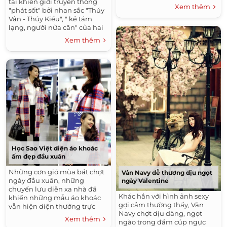
tại khiến giới truyền thông
Xem thêm
"phát sốt" bởi nhan sắc "Thúy
Vân - Thúy Kiều", " kẻ tám
lạng, người nửa cân" của hai
người đẹp.
Xem thêm
Học Sao Việt diện áo khoác
ấm đẹp đầu xuân
Những cơn gió mùa bất chợt
Vân Navy dễ thương dịu ngọt
ngày đầu xuân, những
ngày Valentine
chuyến lưu diễn xa nhà đã
Khác hẳn với hình ảnh sexy
khiến những mẫu áo khoác
gợi cảm thường thấy, Vân
vẫn hiện diện thường trực
Navy chợt dịu dàng, ngọt
theo mỗi bước chân sao Việt.
Xem thêm
ngào trong đầm cúp ngực