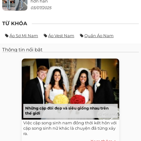
hơn hẳn
03/07/2025
TỪ KHÓA
Áo Sơ Mi Nam
Áo Vest Nam
Quần Áo Nam
Thông tin nổi bật
Những cặp đôi đẹp và siêu giống nhau trên
thế giới
Việc cặp song sinh nam đồng thời kết hôn với
cặp song sinh nữ khác là chuyện đã từng xảy
ra.