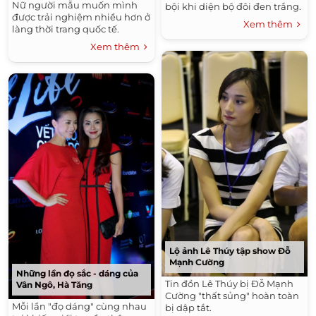
Nữ người mẫu muốn mình
bội khi diện bộ đôi đen trắng.
được trải nghiệm nhiều hơn ở
Xem thêm
làng thời trang quốc tế.
Xem thêm
Lộ ảnh Lê Thúy tập show Đỗ
Mạnh Cường
Những lần đọ sắc - dáng của
Tin đồn Lê Thúy bị Đỗ Mạnh
Vân Ngô, Hà Tăng
Cường "thất sủng" hoàn toàn
Mỗi lần "đọ dáng" cùng nhau
bị dập tắt.