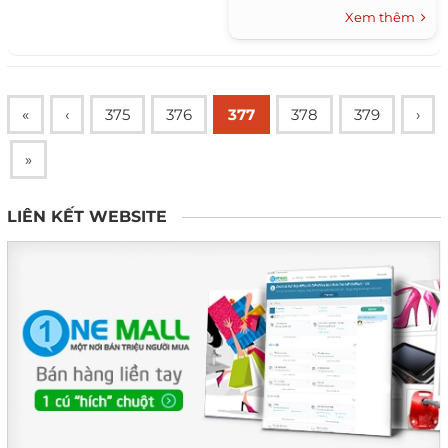
Xem thêm
«
‹
375
376
377
378
379
›
»
LIÊN KẾT WEBSITE