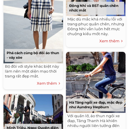
Đông Nhi và BST quần chẽn
nhức mắt
Mặc dù mắc khá nhiều lỗi với
trang phục quần chẽn, nhưng
Đông Nhi vẫn luôn hết mực
chuộng kiểu mốt này.
Xem thêm
Phá cách cùng bộ đôi áo thun
- váy xòe
Bộ đôi với style khác biệt này
làm nên một diện mạo thời
trang rất đẹp mắt.
Xem thêm
Hà Tăng ngồi xe đạp, mặc đẹp
như Aundrey Hepburn
Với quần lỡ, áo thun ngồi xe
đạp, Tăng Thanh Hà khiến
nhiều người liên tưởng đến
Minh Triệu, Ngọc Quyên diện