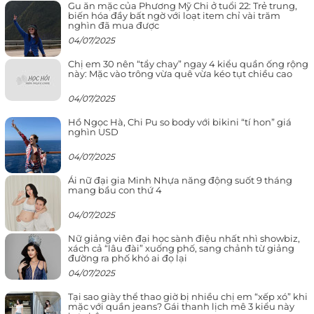
Gu ăn mặc của Phương Mỹ Chi ở tuổi 22: Trẻ trung,
biến hóa đầy bất ngờ với loạt item chỉ vài trăm
nghìn đã mua được
04/07/2025
Chị em 30 nên “tẩy chay” ngay 4 kiểu quần ống rộng
này: Mặc vào trông vừa quê vừa kéo tụt chiều cao
04/07/2025
Hồ Ngọc Hà, Chi Pu so body với bikini “tí hon” giá
nghìn USD
04/07/2025
Ái nữ đại gia Minh Nhựa năng động suốt 9 tháng
mang bầu con thứ 4
04/07/2025
Nữ giảng viên đại học sành điệu nhất nhì showbiz,
xách cả “lâu đài” xuống phố, sang chảnh từ giảng
đường ra phố khó ai đọ lại
04/07/2025
Tại sao giày thể thao giờ bị nhiều chị em “xếp xó” khi
mặc với quần jeans? Gái thanh lịch mê 3 kiểu này