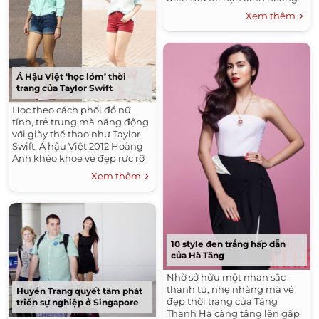
Xem thêm
Á Hậu Việt ‘học lỏm’ thời
trang của Taylor Swift
Học theo cách phối đồ nữ
tính, trẻ trung mà năng động
với giày thể thao như Taylor
Swift, Á hậu Việt 2012 Hoàng
Anh khéo khoe vẻ đẹp rực rỡ
tuổi 20.
Xem thêm
10 style đen trắng hấp dẫn
của Hà Tăng
Nhờ sở hữu một nhan sắc
thanh tú, nhẹ nhàng mà vẻ
Huyền Trang quyết tâm phát
đẹp thời trang của Tăng
triển sự nghiệp ở Singapore
Thanh Hà càng tăng lên gấp