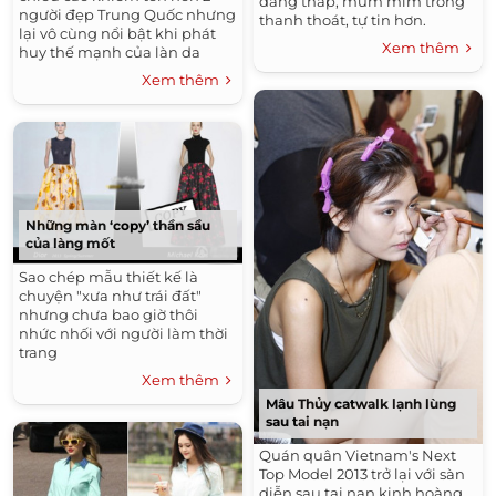
dáng thấp, mũm mĩm trông
người đẹp Trung Quốc nhưng
thanh thoát, tự tin hơn.
lại vô cùng nổi bật khi phát
Xem thêm
huy thế mạnh của làn da
trắng không tì vết.
Xem thêm
Những màn ‘copy’ thần sầu
của làng mốt
Sao chép mẫu thiết kế là
chuyện "xưa như trái đất"
nhưng chưa bao giờ thôi
nhức nhối với người làm thời
trang
Xem thêm
Mâu Thủy catwalk lạnh lùng
sau tai nạn
Quán quân Vietnam's Next
Top Model 2013 trở lại với sàn
diễn sau tai nạn kinh hoàng.