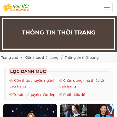
Toggl
navig
THÔNG TIN THỜI TRANG
Trang chủ
Kiến thức thời trang
Thông tin thời trang
LỌC DANH MỤC
Kiến thức chuyên ngành
Chân dung nhà thiết kế
thời trang
thời trang
Tư vấn bí quyết mặc đẹp
Phối - Mix đồ