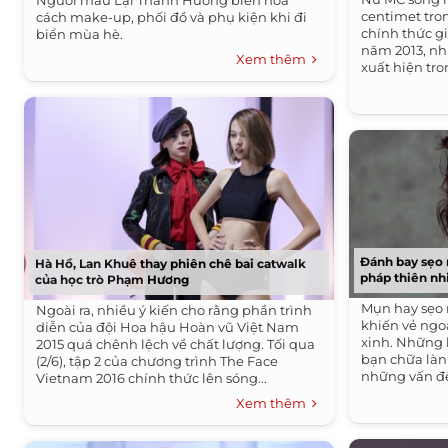
Người mẫu Lại Thanh Hương biến hóa
centimet tro
cách make-up, phối đồ và phụ kiện khi đi
chính thức g
biển mùa hè.
năm 2013, nh
Xem thêm
xuất hiện tr
Đánh bay sẹo 
Hà Hồ, Lan Khuê thay phiên chê bai catwalk
pháp thiên nh
của học trò Phạm Hương
Mụn hay sẹo 
Ngoài ra, nhiều ý kiến cho rằng phần trình
khiến vẻ ngo
diễn của đội Hoa hậu Hoàn vũ Việt Nam
xinh. Những 
2015 quá chênh lệch về chất lượng. Tối qua
bạn chữa làn
(2/6), tập 2 của chương trình The Face
những vấn đề 
Vietnam 2016 chính thức lên sóng...
Xem thêm