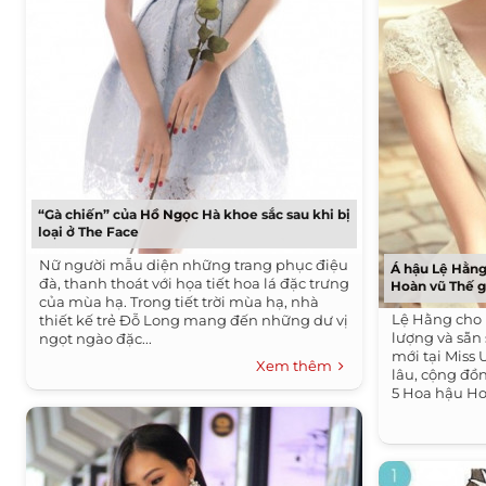
“Gà chiến” của Hồ Ngọc Hà khoe sắc sau khi bị
loại ở The Face
Nữ người mẫu diện những trang phục điệu
Á hậu Lệ Hằng
đà, thanh thoát với họa tiết hoa lá đặc trưng
Hoàn vũ Thế g
của mùa hạ. Trong tiết trời mùa hạ, nhà
Lệ Hằng cho 
thiết kế trẻ Đỗ Long mang đến những dư vị
lượng và sẵn
ngọt ngào đặc...
mới tại Miss
Xem thêm
lâu, cộng đồ
5 Hoa hậu Ho