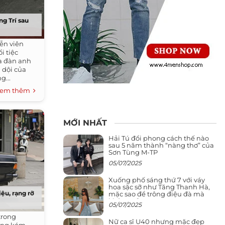
g Trí sau
iễn viên
i tiệc
a đàn anh
 dội của
g...
em thêm
MỚI NHẤT
Hải Tú đổi phong cách thế nào
sau 5 năm thành “nàng thơ” của
Sơn Tùng M-TP
05/07/2025
Xuống phố sáng thứ 7 với váy
hoa sặc sỡ như Tăng Thanh Hà,
ệu, rạng rỡ
mặc sao để trông điệu đà mà
không sến
05/07/2025
trong
Nữ ca sĩ U40 nhưng mặc đẹp