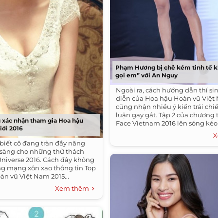
Phạm Hương bị chê kém tinh tế k
gọi em” với An Nguy
Ngoài ra, cách hướng dẫn thí sin
diễn của Hoa hậu Hoàn vũ Việt
cũng nhận nhiều ý kiến trái chiề
luận gay gắt. Tập 2 của chương 
 xác nhận tham gia Hoa hậu
Face Vietnam 2016 lên sóng kéo
iới 2016
nhiều...
X
biết cô đang tràn đầy năng
 sàng cho những thử thách
 Universe 2016. Cách đây không
ng mạng xôn xao thông tin Top
àn vũ Việt Nam 2015...
Xem thêm