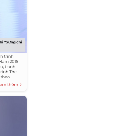
hi “xưng chị
h trình
 Nam 2015
u, tranh
trình The
 theo
em thêm