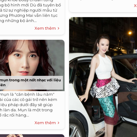
ng bộ hình mới Dù đã tuyên bố
X
iã từ sự nghiệp người mẫu từ
ưng Phương Mai vẫn liên tục
ong những bộ ảnh...
Xem thêm
mụn trong một nốt nhạc với liệu
iên
mụn là "căn bệnh lâu năm"
ài của các cô gái trở nên kém
liệu pháp dưới đây sẽ giúp
h làn da. Mụn là một trong
rắc rối hàng...
Xem thêm