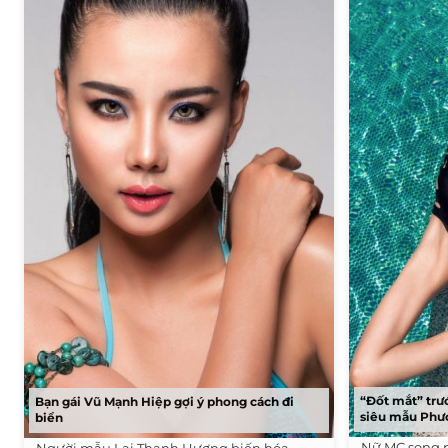
“Đốt mắt” trư
Bạn gái Vũ Mạnh Hiệp gợi ý phong cách đi
siêu mẫu Phư
biển
Nữ MC song 