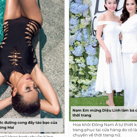
Nam Em mừng Diệu Linh làm bà c
thời trang
ớc đường cong đầy táo bạo của
Hoa khôi Đông Nam Á tự thiết 
ơng Mai
trang phục tại cửa hàng do cô l
chuyên về thời trang nữ.
ngữ khoe body chuẩn từng