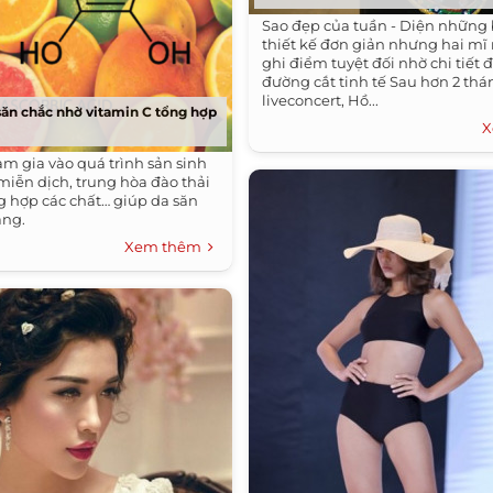
Sao đẹp của tuần - Diện những 
thiết kế đơn giản nhưng hai mĩ
ghi điểm tuyệt đối nhờ chi tiết đ
đường cắt tinh tế Sau hơn 2 thá
liveconcert, Hồ...
săn chắc nhờ vitamin C tổng hợp
X
am gia vào quá trình sản sinh
miễn dịch, trung hòa đào thải
ng hợp các chất… giúp da săn
àng.
Xem thêm