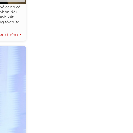
bộ cánh có
 nhân đều
ính kết,
ng tổ chức
em thêm