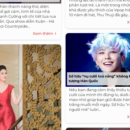
những set đồ thanh lịch mà k
phần tươi trẻ. Là một trong nhữ
 thân thành nàng thơ, diện
khá được yêu thích của Vpop hiệ
ế gợi cảm, tinh tế của nhà
10 năm đi hát, Thu Thuỷ đã gây..
ạnh Cường với chi tiết tua rua
n. Qua show diễn Xuân - Hè
X
ọi Countryside...
Xem thêm
Sở hữu “nụ cười toả nắng” không 
tượng Hàn Quốc
Nếu bạn đang cảm thấy thiếu tự
cười của mình thì đừng lo, dưới 
mẹo nhỏ giúp bạn giữ được hà
trắng muốt mỗi ngày. Sở hữu "n
người mê" luôn...
X