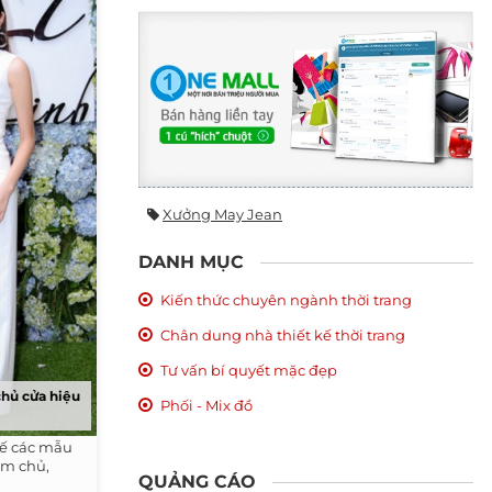
Xưởng May Jean
DANH MỤC
Kiến thức chuyên ngành thời trang
Chân dung nhà thiết kế thời trang
Tư vấn bí quyết mặc đẹp
hủ cửa hiệu
Phối - Mix đồ
kế các mẫu
àm chủ,
QUẢNG CÁO