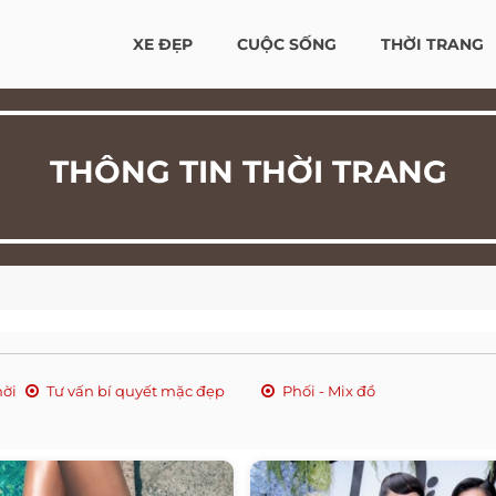
XE ĐẸP
CUỘC SỐNG
THỜI TRANG
THÔNG TIN THỜI TRANG
hời
Tư vấn bí quyết mặc đẹp
Phối - Mix đồ