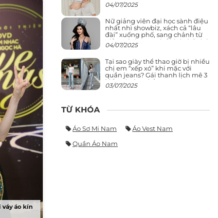
04/07/2025
Nữ giảng viên đại học sành điệu
nhất nhì showbiz, xách cả “lâu
đài” xuống phố, sang chảnh từ
giảng đường ra phố khó ai đọ lại
04/07/2025
Tại sao giày thể thao giờ bị nhiều
chị em “xếp xó” khi mặc với
quần jeans? Gái thanh lịch mê 3
kiểu này hơn hẳn
03/07/2025
TỪ KHÓA
Áo Sơ Mi Nam
Áo Vest Nam
Quần Áo Nam
 váy áo kín