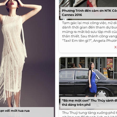
Phương Trinh đến cảm ơn NTK Côn
Cannes 2016
Tạm gác lại mọi công việc, nữ d
dành thời gian đến tham dự buổ
mừng ra mắt bộ sưu tập mới củ
thân thiết. Sau thành công vang
“Taxi! Em tên gì?”, Angela Phươn
X
“Bà mẹ một con” Thu Thủy sành đi
thả dáng trên phố
oạn với mốt tua rua
Thu Thuỷ tung tăng xuống phố 