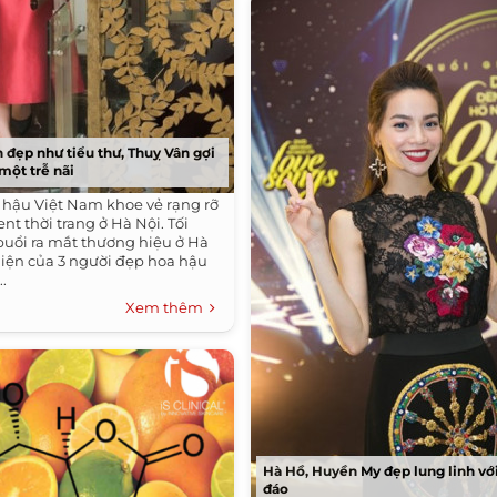
 đẹp như tiểu thư, Thuỵ Vân gợi
một trễ nãi
 hậu Việt Nam khoe vẻ rạng rỡ
nt thời trang ở Hà Nội. Tối
 buổi ra mắt thương hiệu ở Hà
 hiện của 3 người đẹp hoa hậu
.
Xem thêm
Hà Hồ, Huyền My đẹp lung linh với
đáo