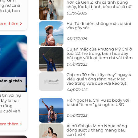
hông kém
hơn cả Gen Z, khi cá tính bùng
ng nữ ca sĩ
cháy, lúc lại bánh bèo như cô nữ
n tại, hơn
chính ngôn tình
05/07/2025
.
Hải Tú đi biển không mặc bikini
em thêm
vẫn gây sốt
05/07/2025
Gu ăn mặc của Phương Mỹ Chi ở
tuổi 22: Trẻ trung, biến hóa đầy
bất ngờ với loạt item chỉ vài trăm
nghìn đã mua được
04/07/2025
Chị em 30 nên “tẩy chay” ngay 4
kiểu quần ống rộng này: Mặc
kém gì thần
vào trông vừa quê vừa kéo tụt
chiều cao
04/07/2025
 tin với nụ
Hồ Ngọc Hà, Chi Pu so body với
đây là hai
bikini “tí hon” giá nghìn USD
m răng
ụ cười vạn
04/07/2025
em thêm
Ái nữ đại gia Minh Nhựa năng
động suốt 9 tháng mang bầu
con thứ 4