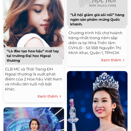
“Lễ hội giảm giá sôi nổi” hàng
ngàn sản phẩm mừng Quốc
khánh.
Chương trình hội chợ hoành
tráng nhất trong năm sắp
diễn ra tại Nhà Triển lãm
CVHLĐ - Số 55B Nguyễn Thị
“Lò đào tạo hoa hậu” mát tay
Minh Khai, Quận 1, TPHCM.
tại trường Đại học Ngoại
Đây sẽ là nơi nhiều thương
Xem thêm
thương
hiệu nổi tiếng giảm giá sôi
nổi tưng bừng trong mùa lễ
CLB MC và Thời Trang ĐH
hội chào mừng Quốc khánh
Ngoại thương là xuất phát
2/9 năm nay.
điểm của 2 Hoa hậu Việt Nam
và nhiều tên tuổi nổi bật
khác.
Xem thêm