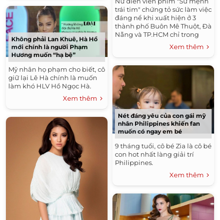
Nữ diễn viên phim "Sứ mệnh
trái tim" chứng tỏ sức làm việc
đáng nể khi xuất hiện ở 3
thành phố Buôn Mê Thuột, Đà
Nẵng và TP.HCM chỉ trong
Không phải Lan Khuê, Hà Hồ
vòng 24h.
Xem thêm
mới chính là người Phạm
Hương muốn “hạ bệ”
Mỹ nhân họ phạm cho biết, cô
giữ lại Lê Hà chính là muốn
làm khó HLV Hồ Ngọc Hà.
Xem thêm
Nét đáng yêu của con gái mỹ
nhân Philippines khiến fan
muốn có ngay em bé
9 tháng tuổi, cô bé Zia là cô bé
con hot nhất làng giải trí
Philippines.
Xem thêm