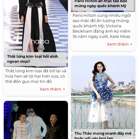
Paris Hilton ăn mặc táo bạo
mừng ngày quốc khánh Mỹ
Paris Hilton cùng nhiều ngôi
sao mặc đồ ấn tượng mừng
quốc khánh Mỹ; Victoria
Beckham đăng ảnh kỷ niệm
16 năm ngày cưới; Kate Moss
nổi bật tại sự kiện giới thiệu
Xem thêm
nước hoa của Miu Miu... là
những tin đang được chú ý.
Thắt lưng kim loại hồi sinh
ngoạn mục!
Thắt lưng kim loại đã trở lại và
hứa hẹn sẽ lợi hại hơn xưa, có
thể đốn gục mọi tín đồ.
Xem thêm
Thu Thảo mong manh đầy mê
hoặc với váy hoa lan