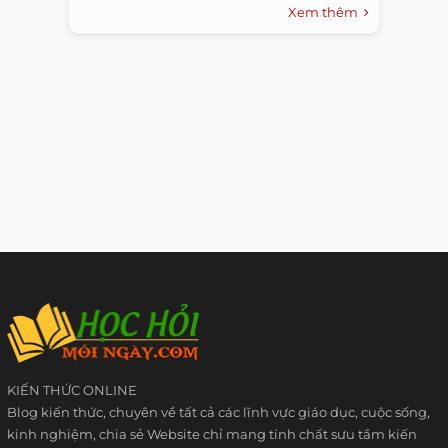
Xem thêm
KIẾN THỨC ONLINE
Blog kiến thức, chuyên về tất cả các lĩnh vực giáo dục, cuộc sống,
kinh nghiệm, chia sẻ Website chỉ mang tính chất sưu tầm kiến