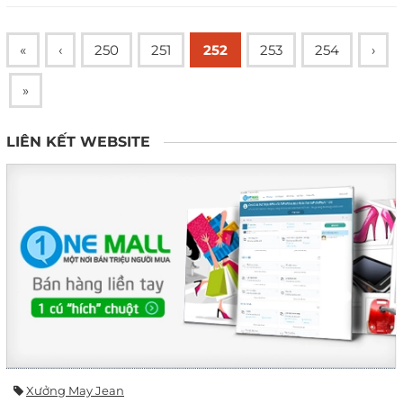
«
‹
250
251
252
253
254
›
»
LIÊN KẾT WEBSITE
Xưởng May Jean