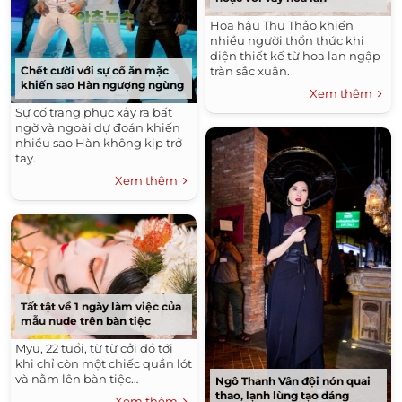
Hoa hậu Thu Thảo khiến
nhiều người thổn thức khi
diện thiết kế từ hoa lan ngập
Chết cười với sự cố ăn mặc
tràn sắc xuân.
khiến sao Hàn ngượng ngùng
Xem thêm
Sự cố trang phục xảy ra bất
ngờ và ngoài dự đoán khiến
nhiều sao Hàn không kịp trở
tay.
Xem thêm
Tất tật về 1 ngày làm việc của
mẫu nude trên bàn tiệc
Myu, 22 tuổi, từ từ cởi đồ tới
khi chỉ còn một chiếc quần lót
và nằm lên bàn tiệc…
Ngô Thanh Vân đội nón quai
thao, lạnh lùng tạo dáng
Xem thêm