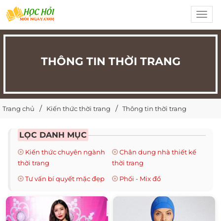
Toggl
navig
THÔNG TIN THỜI TRANG
Trang chủ
Kiến thức thời trang
Thông tin thời trang
LỌC DANH MỤC
Kiến thức chuyên ngành
Chân dung nhà thiết kế
thời trang
thời trang
Tư vấn bí quyết mặc đẹp
Phối - Mix đồ