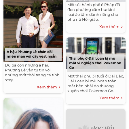
Một số thành phố ở Pháp đã
đơn phương cấm burkini -
loại áo tắm dành riêng cho
phụ nữ Hồi giáo.
Xem thêm
Á hậu Phương Lê chân dài
miên man với cây vest ngắn
Thai phụ ở Đài Loan bị mù
mắt vì nghiện chơi Pokemon
Dù ba con nhưng á hậu
Go
Phương Lê vẫn tự tin với
những mốt thời trang cá tính,
Một thai phụ 31 tuổi ở Đài Bắc,
sexy.
Đài Loan bị mù hoàn toàn
mắt bên phải do thường
Xem thêm
xuyên chơi Pokemon Go.
Xem thêm