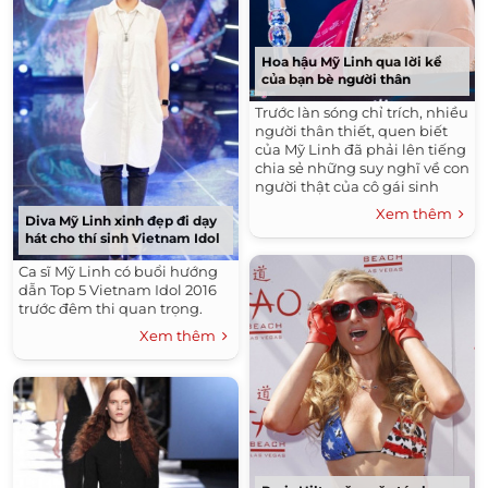
Hoa hậu Mỹ Linh qua lời kể
của bạn bè người thân
Trước làn sóng chỉ trích, nhiều
người thân thiết, quen biết
của Mỹ Linh đã phải lên tiếng
chia sẻ những suy nghĩ về con
người thật của cô gái sinh
năm 1996.
Xem thêm
Diva Mỹ Linh xinh đẹp đi dạy
hát cho thí sinh Vietnam Idol
Ca sĩ Mỹ Linh có buổi hướng
dẫn Top 5 Vietnam Idol 2016
trước đêm thi quan trọng.
Xem thêm