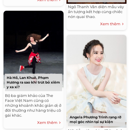
Ngô Thanh Vân diện mẫu váy
ấn tượng kết hợp cùng chiếc
nón quai thao.
Xem thêm
Hà Hồ, Lan Khuê, Phạm
Hương ra sao khi trút bỏ xiêm
y xa xỉ?
Bộ ba giám khảo của The
Face Việt Nam cũng có
những khoảnh khắc giản dị ở
đời thường như hàng triệu cô
gái khác.
Angela Phương Trinh rạng rỡ
mọi góc nhìn tại sự kiện
Xem thêm