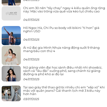
Chị em 30 nên “tẩy chay” ngay 4 kiểu quần ống rộng
này: Mặc vào trông vừa quê vừa kéo tụt chiều cao
04/07/2025
Hồ Ngọc Hà, Chi Pu so body với bikini “tí hon” giá
nghìn USD
04/07/2025
Ái nữ đại gia Minh Nhựa năng động suốt 9 tháng
mang bầu con thứ 4
04/07/2025
Nữ giảng viên đại học sành điệu nhất nhì showbiz,
xách cả “lâu đài” xuống phố, sang chảnh từ giảng
đường ra phố khó ai đọ lại
04/07/2025
Tại sao giày thể thao giờ bị nhiều chị em “xếp xó” khi
mặc với quần jeans? Gái thanh lịch mê 3 kiểu này
hơn hẳn
03/07/2025