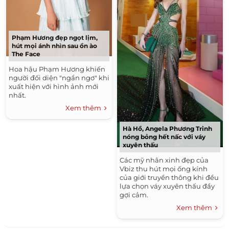
Phạm Hương đẹp ngọt lịm,
hút mọi ánh nhìn sau ồn ào
The Face
Hoa hậu Phạm Hương khiến
người đối diện "ngẩn ngơ" khi
xuất hiện với hình ảnh mới
nhất.
Xem thêm
Hà Hồ, Angela Phương Trinh
nóng bỏng hết nấc với váy
xuyên thấu
Các mỹ nhân xinh đẹp của
Vbiz thu hút mọi ống kính
của giới truyền thông khi đều
lựa chọn váy xuyên thấu đầy
gợi cảm.
Xem thêm