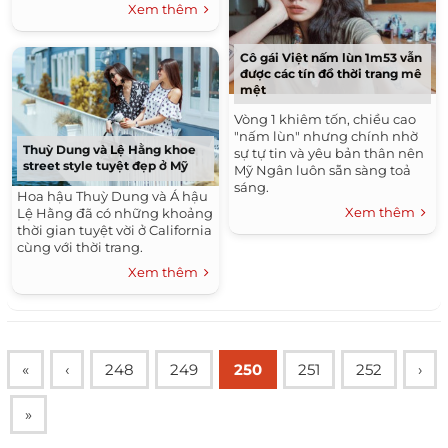
điều khiến Hoàng Thùy Linh
Xem thêm
khá bất ngờ nhưng cũng rất
đỗi tự hào vì những điều mà
MV của cô đã làm được.
Cô gái Việt nấm lùn 1m53 vẫn
được các tín đồ thời trang mê
mệt
Vòng 1 khiêm tốn, chiều cao
"nấm lùn" nhưng chính nhờ
Thuỳ Dung và Lệ Hằng khoe
sự tự tin và yêu bản thân nên
street style tuyệt đẹp ở Mỹ
Mỹ Ngân luôn sẵn sàng toả
sáng.
Hoa hậu Thuỳ Dung và Á hậu
Xem thêm
Lệ Hằng đã có những khoảng
thời gian tuyệt vời ở California
cùng với thời trang.
Xem thêm
«
‹
248
249
250
251
252
›
»