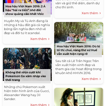
văn và giữ thể diện, danh dự
Hoa hậu Việt Nam 2016: 2 Á
cho thí sinh.
hậu “hái ra tiền” nhờ đắt
Xem thêm
show quảng cáo nhất Vbiz
Huyền My và Tú Anh đang là
những á hậu đắt giá cả nghĩa
bóng lẫn nghĩa đen nhờ vẻ
đẹp và đời tư ít scandal.
Xem thêm
Hoa hậu Việt Nam 2016: Dù bị
tố thi chui, nàng thơ xứ Huế
vẫn xuất hiện rạng rỡ
Sau tất cả Lê Trần Ngọc Trân
vẫn xuất hiện xinh đẹp và
tham gia các hoạt động trong
Không thể nhịn cười khi
khuôn khổ HHVN 2016.
Pokemon Go xâm nhập vào
Xem thêm
thời trang
Những chú Pokemon xuất
hiện trên hình ảnh của Gucci,
Alexander Wang hay Jil
Sander.
Xem thêm