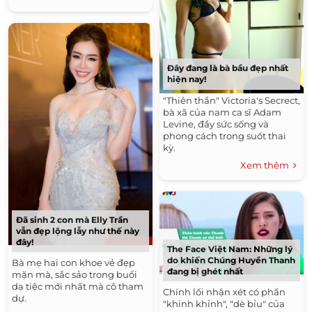
Đây đang là bà bầu đẹp nhất
hiện nay!
"Thiên thần" Victoria's Secrect,
bà xã của nam ca sĩ Adam
Levine, đầy sức sống và
phong cách trong suốt thai
kỳ.
Xem thêm
Đã sinh 2 con mà Elly Trần
vẫn đẹp lộng lẫy như thế này
đây!
The Face Việt Nam: Những lý
do khiến Chúng Huyền Thanh
Bà mẹ hai con khoe vẻ đẹp
đang bị ghét nhất
mặn mà, sắc sảo trong buổi
dạ tiệc mới nhất mà cô tham
Chính lối nhận xét có phần
dự.
"khinh khỉnh", "dè bỉu" của