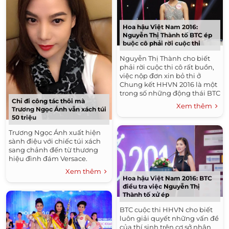
Hoa hậu Việt Nam 2016:
Nguyễn Thị Thành tố BTC ép
buộc cô phải rời cuộc thi
Nguyễn Thị Thành cho biết
phải rời cuộc thi cô rất buồn,
việc nộp đơn xin bỏ thi ở
Chung kết HHVN 2016 là một
trong số những động thái BTC
Chỉ đi công tác thôi mà
ếp cô phải làm.
Xem thêm
Trương Ngọc Ánh vẫn xách túi
50 triệu
Trương Ngọc Ánh xuất hiện
sành điệu với chiếc túi xách
sang chảnh đến từ thương
hiệu đình đám Versace.
Xem thêm
Hoa hậu Việt Nam 2016: BTC
điều tra việc Nguyễn Thị
Thành tố xử ép
BTC cuộc thi HHVN cho biết
luôn giải quyết những vấn đề
của thí sinh trên cơ sở nhân