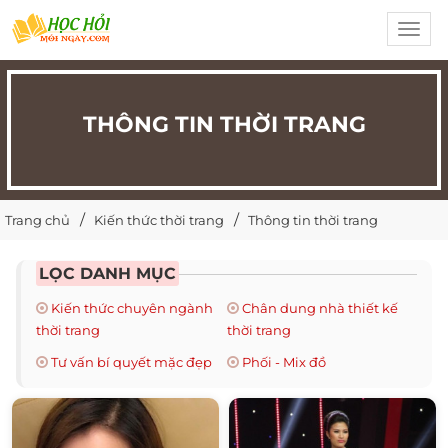
Toggl
navig
THÔNG TIN THỜI TRANG
Trang chủ
Kiến thức thời trang
Thông tin thời trang
LỌC DANH MỤC
Kiến thức chuyên ngành
Chân dung nhà thiết kế
thời trang
thời trang
Tư vấn bí quyết mặc đẹp
Phối - Mix đồ