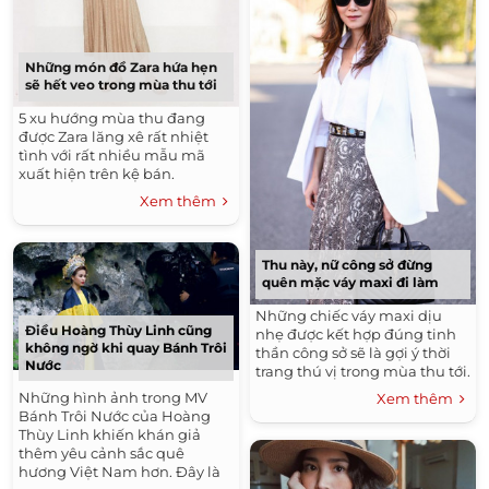
Những món đồ Zara hứa hẹn
sẽ hết veo trong mùa thu tới
5 xu hướng mùa thu đang
được Zara lăng xê rất nhiệt
tình với rất nhiều mẫu mã
xuất hiện trên kệ bán.
Xem thêm
Thu này, nữ công sở đừng
quên mặc váy maxi đi làm
Những chiếc váy maxi dịu
Điều Hoàng Thùy Linh cũng
nhẹ được kết hợp đúng tinh
không ngờ khi quay Bánh Trôi
thần công sở sẽ là gợi ý thời
Nước
trang thú vị trong mùa thu tới.
Những hình ảnh trong MV
Xem thêm
Bánh Trôi Nước của Hoàng
Thùy Linh khiến khán giả
thêm yêu cảnh sắc quê
hương Việt Nam hơn. Đây là