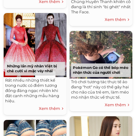
Chúng Huyền Thanh khiến cô
Xem thêm
đang là thí sinh "bị ghét" nhất
The Face.
Xem thêm
Những lần mỹ nhân Việt bị
Pokémon Go có thể bóp méo
chê cười vì mặc váy nhái
nhận thức của người chơi
Rất nhiều những thiết kế
Trò chơi tương tác thực tế ảo
trong nước có điểm tương
đang "hot" này có thể gây hại
đồng đáng ngạc nhiên khi
cho não của trẻ em, làm méo
đặt cạnh những mẫu hàng
mó nhận thức về thực tế.
hiệu.
Xem thêm
Xem thêm