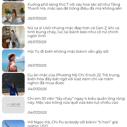
Xuống phố sáng thứ 7 với váy hoa sặc sỡ như Tăng
Thanh Hà, mặc sao để trông điệu đà mà không sến
05/07/2025
Nữ ca sĩ U40 nhưng mặc đẹp hơn cả Gen Z, khi cá
tính bùng cháy, lúc lại bánh bèo như cô nữ chính
ngôn tình
05/07/2025
Hải Tú đi biển không mặc bikini vẫn gây sốt
05/07/2025
Gu ăn mặc của Phương Mỹ Chi ở tuổi 22: Trẻ trung,
biến hóa đầy bất ngờ với loạt item chỉ vài trăm
nghìn đã mua được
04/07/2025
Chị em 30 nên “tẩy chay” ngay 4 kiểu quần ống rộng
này: Mặc vào trông vừa quê vừa kéo tụt chiều cao
04/07/2025
Hồ Ngọc Hà, Chi Pu so body với bikini “tí hon” giá
nghìn USD