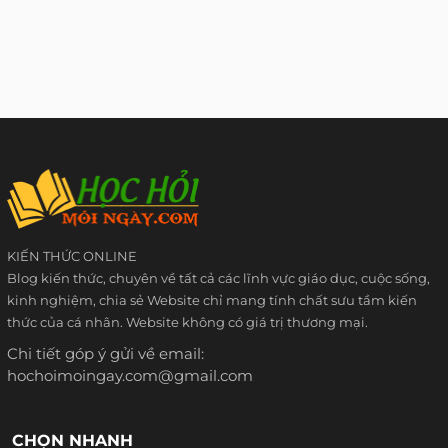
KIẾN THỨC ONLINE
Blog kiến thức, chuyên về tất cả các lĩnh vực giáo dục, cuộc sống,
kinh nghiệm, chia sẻ Website chỉ mang tính chất sưu tầm kiến
thức của cá nhân. Website không có giá trị thương mại.
Chi tiết góp ý gửi về email:
hochoimoingay.com@gmail.com
CHỌN NHANH