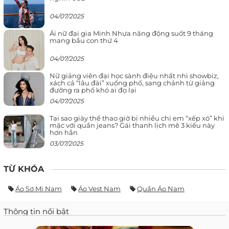
04/07/2025
Ái nữ đại gia Minh Nhựa năng động suốt 9 tháng
mang bầu con thứ 4
04/07/2025
Nữ giảng viên đại học sành điệu nhất nhì showbiz,
xách cả “lâu đài” xuống phố, sang chảnh từ giảng
đường ra phố khó ai đọ lại
04/07/2025
Tại sao giày thể thao giờ bị nhiều chị em “xếp xó” khi
mặc với quần jeans? Gái thanh lịch mê 3 kiểu này
hơn hẳn
03/07/2025
TỪ KHÓA
Áo Sơ Mi Nam
Áo Vest Nam
Quần Áo Nam
Thông tin nổi bật