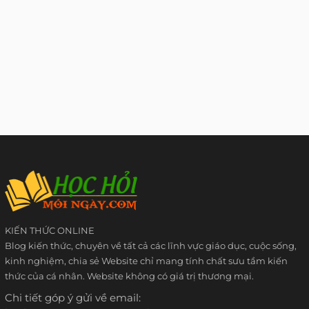
KIẾN THỨC ONLINE
Blog kiến thức, chuyên về tất cả các lĩnh vực giáo dục, cuộc sống,
kinh nghiệm, chia sẻ Website chỉ mang tính chất sưu tầm kiến
thức của cá nhân. Website không có giá trị thương mại.
Chi tiết góp ý gửi về email: