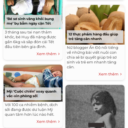
‘Bé sơ sinh văng khỏi bụng
mẹ’ bụ bẫm ngày cận Tết
3 tháng sau tai nạn thảm
12 thực phẩm hàng đầu giúp
khốc, bé Huy đã nặng được
trẻ tăng cân nhanh
gần 6kg và sắp đón cái Tết
đầu tiên bên gia đình.
Nữ blogger Ấn Độ nổi tiếng
về những bài viết nuôi con
Xem thêm
chia sẻ bí quyết giúp trẻ sơ
sinh và trẻ em nhanh tăng
cân.
Xem thêm
Mỹ: ‘Cuộc chiến’ xoay quanh
vắc-xin phòng sởi
Với 100 ca nhiễm bệnh, dịch
sởi đang được dư luận Mỹ
quan tâm hơn lúc nào hết.
Xem thêm