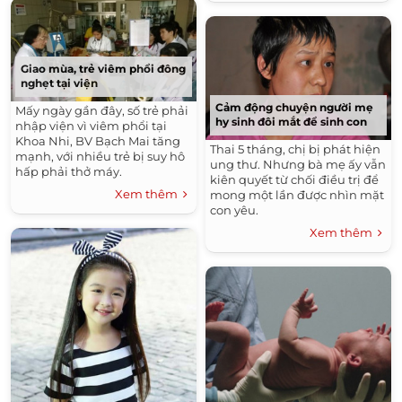
Giao mùa, trẻ viêm phổi đông
nghẹt tại viện
Cảm động chuyện người mẹ
Mấy ngày gần đây, số trẻ phải
hy sinh đôi mắt để sinh con
nhập viện vì viêm phổi tại
Khoa Nhi, BV Bạch Mai tăng
Thai 5 tháng, chị bị phát hiện
mạnh, với nhiều trẻ bị suy hô
ung thư. Nhưng bà mẹ ấy vẫn
hấp phải thở máy.
kiên quyết từ chối điều trị để
Xem thêm
mong một lần được nhìn mặt
con yêu.
Xem thêm