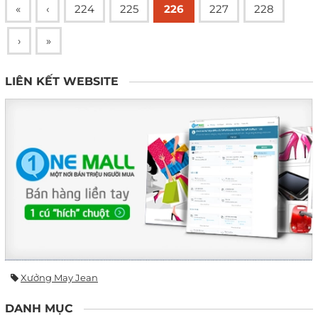
«
‹
224
225
226
227
228
›
»
LIÊN KẾT WEBSITE
Xưởng May Jean
DANH MỤC