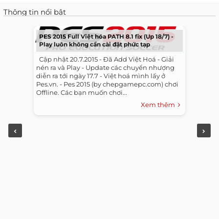
Thông tin nổi bật
PES 2015 Full Việt hóa PATH 8.1 fix (Up 18/7) -
Play luôn không cần cài đặt phức tạp
​ ​ Cập nhật 20.7.2015 - Đã Add Việt Hoá - Giải
nén ra và Play - Update các chuyển nhượng
diễn ra tới ngày 17.7 - Việt hoá mình lấy ở
Pes.vn. - Pes 2015 (by chepgamepc.com) chơi
Offline. Các bạn muốn chơi...
Xem thêm