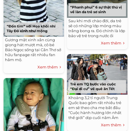
“Phanh phui” 6 sự thật thú vị
về làn da trẻ sơ sinh
Sau khi mới chào đời, da trẻ
sẽ có những lớp mỏng màu
“Đốn tim” với Hoa khôi nhí
trắng bong ra. Đó chính là lớp
Tây Đô xinh như mộng
bảo vệ trẻ trong nước ối
Gương mặt xinh xắn cùng
Xem thêm
giọng hát mượt mà, cô bé
Bảo Ngọc sống tại Cần Thơ sở
hữu fanpage rất nhiều fan
hâm mộ.
Xem thêm
Trẻ em TQ bước vào cuộc
“Đại di cư” về quê ăn Tết
Khoảng 3,2 tỉ người Trung
Quốc bao gồm rất nhiều trẻ
em sẽ theo cha mẹ bắt đầu
“Cuộc hành hương lớn nhất
thế giới” dịp cuối năm Âm
lịch 2015.
Xem thêm