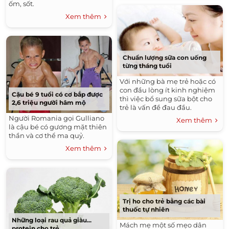
ốm, sốt.
Xem thêm
Chuẩn lượng sữa con uống
từng tháng tuổi
Với những bà mẹ trẻ hoặc có
con đầu lòng ít kinh nghiệm
Cậu bé 9 tuổi có cơ bắp được
thì việc bổ sung sữa bột cho
2,6 triệu người hâm mộ
trẻ là vấn đề đau đầu.
Người Romania gọi Gulliano
Xem thêm
là cậu bé có gương mặt thiên
thần và cơ thể ma quỷ.
Xem thêm
Trị ho cho trẻ bằng các bài
thuốc tự nhiên
Những loại rau quả giàu...
Mách mẹ một số mẹo dân
protein cho trẻ