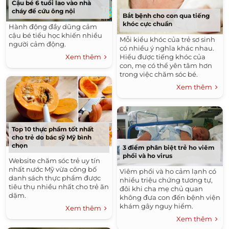
Cậu bé 6 tuổi lao vào nhà
cháy để cứu ông nội
Bắt bệnh cho con qua tiếng
khóc cực chuẩn
Hành động đầy dũng cảm
cậu bé tiểu học khiến nhiều
Mỗi kiểu khóc của trẻ sơ sinh
người cảm động.
có nhiều ý nghĩa khác nhau.
Xem thêm
Hiểu được tiếng khóc của
con, mẹ có thể yên tâm hơn
trong việc chăm sóc bé.
Xem thêm
Top 10 thực phẩm tốt nhất
cho trẻ do bác sỹ Mỹ bình
chọn
3 điểm phân biệt trẻ ho viêm
phổi và ho virus
Website chăm sóc trẻ uy tín
nhất nước Mỹ vừa công bố
Viêm phổi và ho cảm lạnh có
danh sách thực phẩm được
nhiều triệu chứng tương tự,
tiêu thụ nhiều nhất cho trẻ ăn
đôi khi cha mẹ chủ quan
dặm.
không đưa con đến bệnh viện
khám gây nguy hiểm.
Xem thêm
Xem thêm