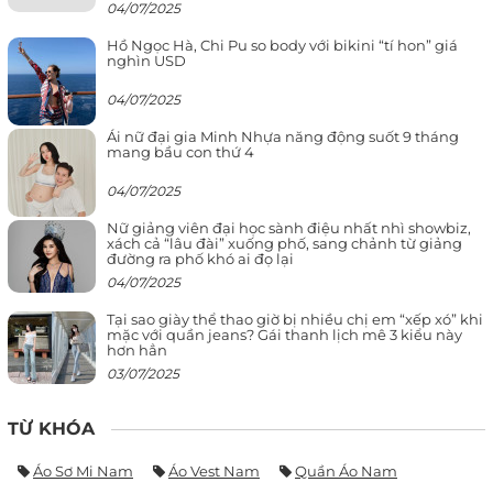
04/07/2025
Hồ Ngọc Hà, Chi Pu so body với bikini “tí hon” giá
nghìn USD
04/07/2025
Ái nữ đại gia Minh Nhựa năng động suốt 9 tháng
mang bầu con thứ 4
04/07/2025
Nữ giảng viên đại học sành điệu nhất nhì showbiz,
xách cả “lâu đài” xuống phố, sang chảnh từ giảng
đường ra phố khó ai đọ lại
04/07/2025
Tại sao giày thể thao giờ bị nhiều chị em “xếp xó” khi
mặc với quần jeans? Gái thanh lịch mê 3 kiểu này
hơn hẳn
03/07/2025
TỪ KHÓA
Áo Sơ Mi Nam
Áo Vest Nam
Quần Áo Nam