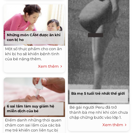
Những món CẤM được ăn khi
con bị ho
Một số thực phẩm cho con ăn
khi bị ho sẽ khiến bệnh tình
của bé nặng thêm.
Xem thêm
Bà mẹ 5 tuổi trẻ nhất thế giới
6 sai lầm làm suy giảm hệ
Bé gái người Peru đã trở
miễn dịch của bé
thành bà mẹ nhí khi còn chưa
chập chững bước vào lớp 1.
Điểm danh những thói quen
Xem thêm
chăm con sai lầm của các bà
mẹ trẻ khiến con liên tục bị