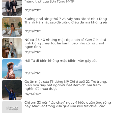
“nàng thơ” của Sơn Tùng M-TP
05/07/2025
Xuống phố sáng thứ 7 với váy hoa sặc sỡ như Tăng
Thanh Hà, mặc sao để trông điệu đà mà không sến
05/07/2025
Nữ ca sĩ U40 nhưng mặc đẹp hơn cả Gen Z, khi cá
tính bùng cháy, lúc lại bánh bèo như cô nữ chính
ngôn tình
05/07/2025
Hải Tú đi biển không mặc bikini vẫn gây sốt
05/07/2025
Gu ăn mặc của Phương Mỹ Chi ở tuổi 22: Trẻ trung,
biến hóa đầy bất ngờ với loạt item chỉ vài trăm
nghìn đã mua được
04/07/2025
Chị em 30 nên “tẩy chay” ngay 4 kiểu quần ống rộng
này: Mặc vào trông vừa quê vừa kéo tụt chiều cao