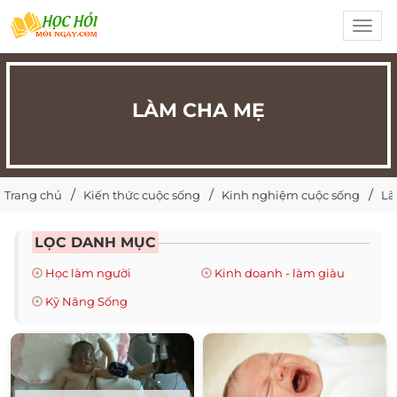
Toggl
navig
LÀM CHA MẸ
Trang chủ
Kiến thức cuộc sống
Kinh nghiệm cuộc sống
Là
LỌC DANH MỤC
Học làm người
Kinh doanh - làm giàu
Kỹ Năng Sống