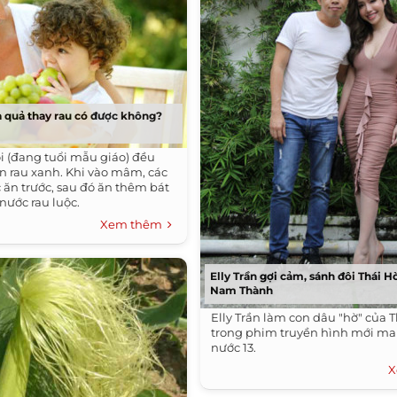
a quả thay rau có được không?
ôi (đang tuổi mẫu giáo) đều
n rau xanh. Khi vào mâm, các
 ăn trước, sau đó ăn thêm bát
nước rau luộc.
Xem thêm
Elly Trần gợi cảm, sánh đôi Thái 
Nam Thành
Elly Trần làm con dâu "hờ" của 
trong phim truyền hình mới m
nước 13.
X