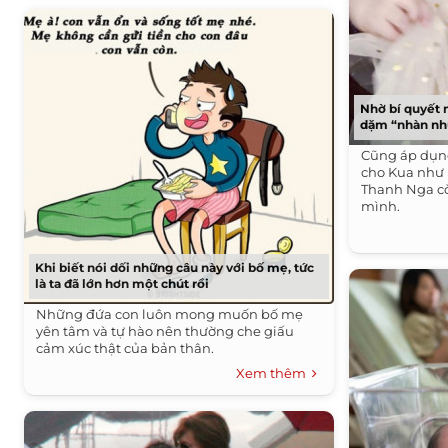
Nhờ bí quyết 
dặm “nhàn nh
Cũng áp dụn
cho Kua như
Thanh Nga cò
mình.
Khi biết nói dối những câu này với bố mẹ, tức
là ta đã lớn hơn một chút rồi
Những đứa con luôn mong muốn bố mẹ
yên tâm và tự hào nên thường che giấu
cảm xúc thật của bản thân.
Xem thêm