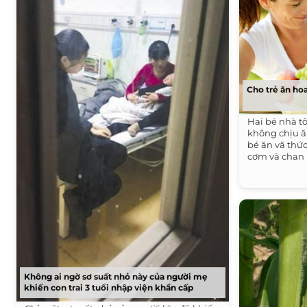
Cho trẻ ăn ho
Hai bé nhà t
không chịu ă
bé ăn vã thức
cơm và chan 
Không ai ngờ sơ suất nhỏ này của người mẹ
khiến con trai 3 tuổi nhập viện khẩn cấp