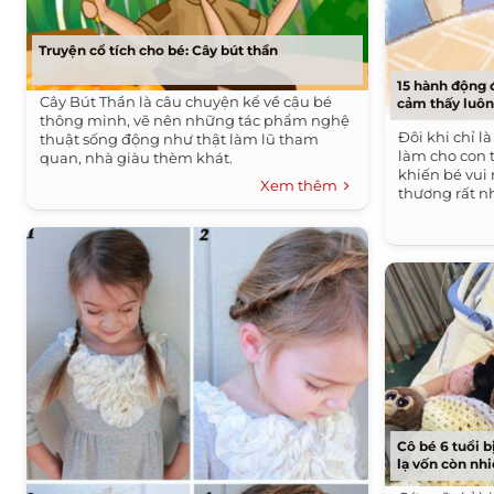
Truyện cổ tích cho bé: Cây bút thần
15 hành động 
Cây Bút Thần là câu chuyện kể về cậu bé
cảm thấy luô
thông minh, vẽ nên những tác phẩm nghệ
Đôi khi chỉ 
thuật sống động như thật làm lũ tham
làm cho con 
quan, nhà giàu thèm khát.
khiến bé vui
Xem thêm
thương rất n
Cô bé 6 tuổi b
lạ vốn còn nhi