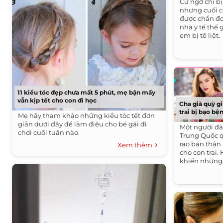
Cứ ngỡ chỉ b
nhưng cuối c
được chẩn đo
nhà y tế thế g
em bị tê liệt.
11 kiểu tóc đẹp chưa mất 5 phút, mẹ bận mấy
vẫn kịp tết cho con đi học
Cha già quỳ g
trai bị bạo bệ
Mẹ hãy tham khảo những kiểu tóc tết đơn
giản dưới đây để làm điệu cho bé gái đi
Một người đà
chơi cuối tuần nào.
Trung Quốc 
rao bán thận
Xem thêm
cho con trai
khiến những