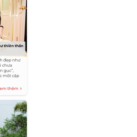
ư thiên thần
nh đẹp như
i chưa
ốn gục”,
ợc một cặp
em thêm