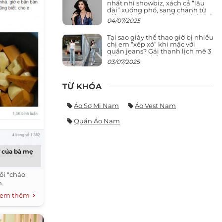
nhất nhì showbiz, xách cả “lâu
đài” xuống phố, sang chảnh từ
giảng đường ra phố khó ai đọ lại
04/07/2025
Tại sao giày thể thao giờ bị nhiều
chị em “xếp xó” khi mặc với
quần jeans? Gái thanh lịch mê 3
kiểu này hơn hẳn
03/07/2025
TỪ KHÓA
Áo Sơ Mi Nam
Áo Vest Nam
Quần Áo Nam
 của bà mẹ
ồi "cháo
m.
em thêm