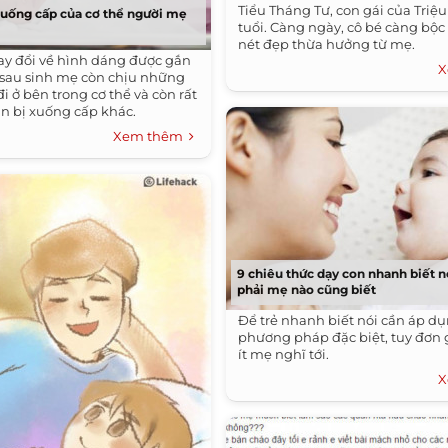
Tiểu Tháng Tư, con gái của Triệu
 xuống cấp của cơ thể người mẹ
tuổi. Càng ngày, cô bé càng bộc
nét đẹp thừa hưởng từ mẹ.
ay đổi về hình dáng được gắn
X
 sau sinh mẹ còn chịu những
đi ở bên trong cơ thể và còn rất
n bị xuống cấp khác.
Xem thêm
9 chiêu thức dạy con nhanh biết 
phải mẹ nào cũng biết
Để trẻ nhanh biết nói cần áp 
phương pháp đặc biệt, tuy đơn
ít mẹ nghĩ tới.
X