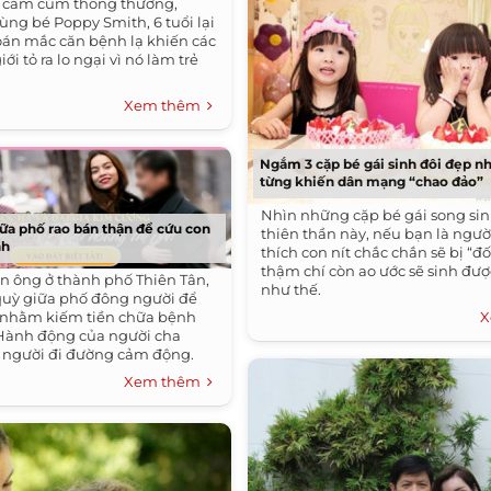
ị cảm cúm thông thường,
ùng bé Poppy Smith, 6 tuổi lại
án mắc căn bệnh lạ khiến các
iới tỏ ra lo ngại vì nó làm trẻ
Xem thêm
Ngắm 3 cặp bé gái sinh đôi đẹp nh
từng khiến dân mạng “chao đảo”
Nhìn những cặp bé gái song si
iữa phố rao bán thận để cứu con
thiên thần này, nếu bạn là ngườ
nh
thích con nít chắc chắn sẽ bị “đ
thậm chí còn ao ước sẽ sinh đư
n ông ở thành phố Thiên Tân,
như thế.
quỳ giữa phố đông người để
 nhằm kiếm tiền chữa bệnh
X
. Hành động của người cha
 người đi đường cảm động.
Xem thêm