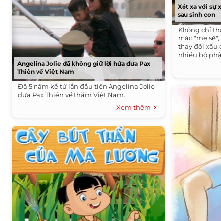
Xót xa với sự
sau sinh con
Không chỉ th
mác "mẹ sề",
thay đối xấu 
nhiều bộ phậ
Angelina Jolie đã không giữ lời hứa đưa Pax
Thiên về Việt Nam
Đã 5 năm kể từ lần đầu tiên Angelina Jolie
đưa Pax Thiên về thăm Việt Nam.
Xem thêm