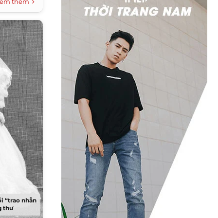
em thêm
ổi “trao nhẫn
g thư