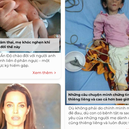
 âm thai, mẹ khóc nghẹn khi
 đời thế này
Ấn Độ chào đời với người anh
ính liền ở phần ngực – một
ực kỳ hiếm gặp.
Xem thêm
Những câu chuyện minh chứng t
thiêng liêng và cao cả hơn bao giờ
Dù không phải do chính mình
đẻ đau, dù con có bệnh tật ra sao
yêu của những người mẹ dành 
cũng thiêng liêng và luôn được 