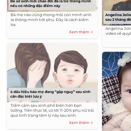
Bé sơ sinh mới chào đời đã là trẻ thông minh
nếu có những đặc điểm này
Bà mẹ nào cũng mong mỏi con mình sinh
Angelina Jolie
ra thông minh trời phú. Đây là cách kiểm
sau 2 tháng đò
tra.
Angelina Jol
Xem thêm
video về quy
4 dấu hiệu báo mẹ đang “gặp nguy” sau sinh
cần đặc biệt lưu ý
Trầm cảm sau sinh phổ biến hơn bạn
tưởng. Trên thực tế, có tới 11-20% phụ nữ trải
qua tình trạng tâm lý này sau sinh.
Xem thêm