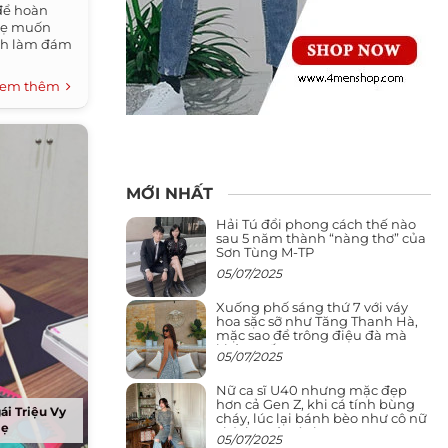
để hoàn
mẹ muốn
ình làm đám
em thêm
MỚI NHẤT
Hải Tú đổi phong cách thế nào
sau 5 năm thành “nàng thơ” của
Sơn Tùng M-TP
05/07/2025
Xuống phố sáng thứ 7 với váy
hoa sặc sỡ như Tăng Thanh Hà,
mặc sao để trông điệu đà mà
không sến
05/07/2025
Nữ ca sĩ U40 nhưng mặc đẹp
hơn cả Gen Z, khi cá tính bùng
ái Triệu Vy
cháy, lúc lại bánh bèo như cô nữ
mẹ
chính ngôn tình
05/07/2025