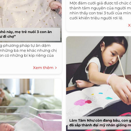
Một đám cưới giả được tổ chức 
thành tâm nguyện của người 
nhìn thấy con trai 3 tuổi của m
cưới khiến triệu người rơi lệ.
X
nhỏ này, mẹ trẻ nuôi 3 con ăn
ư đi chợ”
g phương pháp tự ăn dặm
 những bà mẹ khác nhưng chị
n có những bí kíp riêng của
Xem thêm
Lâm Tâm Như còn đang bầu, con g
đã sắp thành đại mỹ nhân giống 