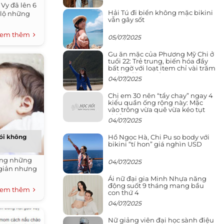
 Vy đã lên 6
Hải Tú đi biển không mặc bikini
 lộ những
vẫn gây sốt
em thêm
05/07/2025
Gu ăn mặc của Phương Mỹ Chi ở
tuổi 22: Trẻ trung, biến hóa đầy
bất ngờ với loạt item chỉ vài trăm
nghìn đã mua được
04/07/2025
Chị em 30 nên “tẩy chay” ngay 4
kiểu quần ống rộng này: Mặc
vào trông vừa quê vừa kéo tụt
chiều cao
04/07/2025
Hồ Ngọc Hà, Chi Pu so body với
nói không
bikini “tí hon” giá nghìn USD
dụng những
04/07/2025
 giản nhưng
Ái nữ đại gia Minh Nhựa năng
động suốt 9 tháng mang bầu
em thêm
con thứ 4
04/07/2025
Nữ giảng viên đại học sành điệu