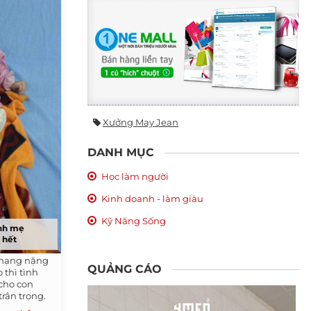
Xưởng May Jean
DANH MỤC
Học làm người
Kinh doanh - làm giàu
Kỹ Năng Sống
ình mẹ
 hết
 mạng nặng
QUẢNG CÁO
 thì tình
cho con
trân trọng.