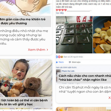
đơn giản của cha mẹ khiến trẻ
n được yêu thương
là những điều nhỏ nhặt cha mẹ
trong cuộc sống nhưng lại
 mừng và cảm thấy được yêu
hiều.
Xem thêm
Cách nấu cháo cho con nhanh nhừ
“nhà bán cháo” nhận nghìn like
Chỉ cần 15 phút mỗi ngày là có n
nhà" tuyệt ngon cho con ăn dặ
X
ị liệt toàn bộ cơ thể vì căn bệnh
ều bí ẩn với giới y học