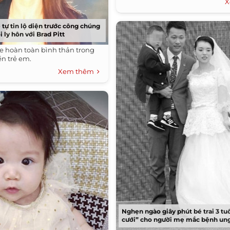
X
 tự tin lộ diện trước công chúng
i ly hôn với Brad Pitt
ie hoàn toàn bình thản trong
ền trẻ em.
Xem thêm
Nghẹn ngào giây phút bé trai 3 tu
cưới” cho người mẹ mắc bệnh un