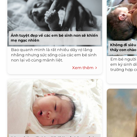
Ảnh tuyệt đẹp về các em bé sinh non sẽ khiến
mẹ ngạc nhiên
Không đi siêu
Bao quanh mình là rất nhiều dây rợ lằng
thấy con chào
nhằng nhưng sức sống của các em bé sinh
Em bé người 
non lại vô cùng mãnh liệt.
em ký sinh d
Xem thêm
trường hợp c