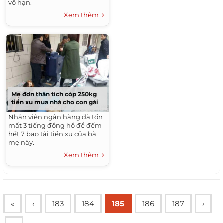
vô hạn.
Xem thêm
Mẹ đơn thân tích cóp 250kg
tiền xu mua nhà cho con gái
Nhân viên ngân hàng đã tốn
mất 3 tiếng đồng hồ để đếm
hết 7 bao tải tiền xu của bà
mẹ này.
Xem thêm
«
‹
183
184
185
186
187
›