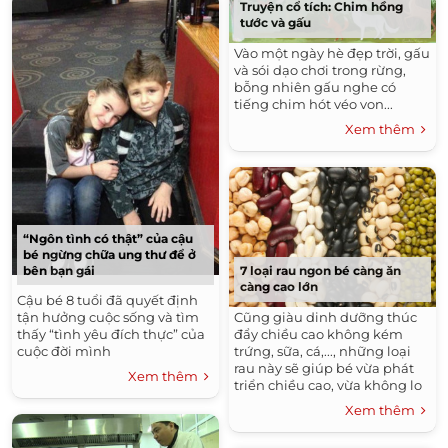
Truyện cổ tích: Chim hồng
tước và gấu
Vào một ngày hè đẹp trời, gấu
và sói dạo chơi trong rừng,
bỗng nhiên gấu nghe có
tiếng chim hót véo von...
Xem thêm
“Ngôn tình có thật” của cậu
bé ngừng chữa ung thư để ở
7 loại rau ngon bé càng ăn
bên bạn gái
càng cao lớn
Cậu bé 8 tuổi đã quyết định
Cũng giàu dinh dưỡng thúc
tận hưởng cuộc sống và tìm
đẩy chiều cao không kém
thấy “tình yêu đích thực” của
trứng, sữa, cá,..., những loại
cuộc đời mình
rau này sẽ giúp bé vừa phát
Xem thêm
triển chiều cao, vừa không lo
táo bón.
Xem thêm