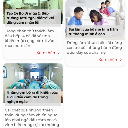
Tập 24 Bố ơi mùa 2: Bếp
trưởng Totti “ghi điểm” khi
dũng cảm nhận lỗi
Sai lầm của bố mẹ kìm hãm
Trong phần thử thách làm
trí thông minh ở con
đầu bếp, 4 bé đã vô tình
khiến một cọng tóc rơi vào
Đừng làm ‘thui chột’ tài năng
món nem rán
con trẻ bởi những hành động
dưới đây của cha mẹ.
Xem thêm
Xem thêm
Những em bé ra đi khiến bác
sĩ cúi đầu cảm ơn trong
nghẹn ngào
Cái chết của những ‘thiên
thần’ dũng cảm khiến người
lớn phải ngả đầu cảm ơn và
vĩnh biệt trong sự xót thương