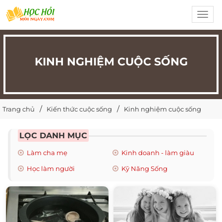
Toggl
navig
KINH NGHIỆM CUỘC SỐNG
Trang chủ
Kiến thức cuộc sống
Kinh nghiệm cuộc sống
LỌC DANH MỤC
Làm cha mẹ
Kinh doanh - làm giàu
Học làm người
Kỹ Năng Sống