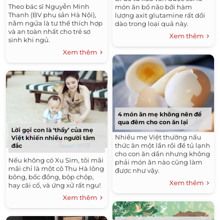
Theo bác sĩ Nguyễn Minh
món ăn bổ não bởi hàm
Thanh (BV phụ sản Hà Nội),
lượng axit glutamine rất dồi
nằm ngửa là tư thế thích hợp
dào trong loại quả này.
và an toàn nhất cho trẻ sơ
Xem thêm
sinh khi ngủ.
Xem thêm
4 món ăn mẹ không nên để
qua đêm cho con ăn lại
Lời gọi con là ‘thầy’ của mẹ
Nhiều mẹ Việt thường nấu
Việt khiến nhiều người tâm
thức ăn một lần rồi để tủ lạnh
đắc
cho con ăn dần nhưng không
Nếu không có Xu Sim, tôi mãi
phải món ăn nào cũng làm
mãi chỉ là một cô Thu Hà lông
được như vậy.
bông, bốc đồng, bộp chộp,
Xem thêm
hay cãi cố, và ứng xử rất ngu!
Xem thêm