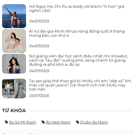
Hồ Ngọc Hà, Chi Pu so body với bikini “tí hon” giá
nghìn USD
04/07/2025
Ái nữ đại gia Minh Nhựa năng động suốt 9 tháng
mang bầu con thứ 4
04/07/2025
Nữ giảng viên đại học sành điệu nhất nhì showbiz,
xách cả “lâu đài” xuống phố, sang chảnh từ giảng
đường ra phố khó ai đọ lại
04/07/2025
Tại sao giày thể thao giờ bị nhiều chị em “xếp xó” khi
mặc với quần jeans? Gái thanh lịch mê 3 kiểu này
hơn hẳn
03/07/2025
TỪ KHÓA
Áo Sơ Mi Nam
Áo Vest Nam
Quần Áo Nam