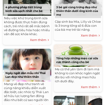
4 phương pháp tiệt trùng
3 bé gái cùng trứng đẹp như
bình sữa sạch nhất cho bé
thiên thần dưới ống kính của
mẹ
Nếu việc khử trùng bình sữa
Cặp sinh ba Mia, Lilly và Chloe
không được thực hiện đúng
là 3 trong tổng số 6 đứa con
cách, trẻ nhỏ rất dễ mắc bệnh
của bà mẹ trẻ tài năng.
về đường tiêu hóa hoặc nhiều
vấn đề sức khỏe khác.
Xem thêm
Xem thêm
Tổng hợp những mẹo cai sữa
cực thành công cho bé
Mẹ có thể yên tâm đi làm mà
Ngây ngất dàn mẫu nhí Thái
không lo con khóc ngằn ngặt
Lan đẹp như thiên thần
đòi bú với những mẹo hữu
ích dưới đây.
Mang vẻ đẹp như tranh vẽ
Xem thêm
cùng năng khiếu diễn xuất
đặc biệt, các nhóc tỳ Thái Lan
sở hữu lực lượng fan đông
đảo như bất cứ sao người lớn
nào.