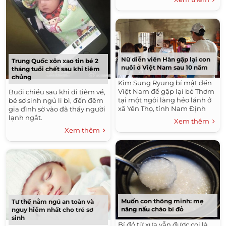
Nữ diễn viên Hàn gặp lại con
Trung Quốc xôn xao tin bé 2
nuôi ở Việt Nam sau 10 năm
tháng tuổi chết sau khi tiêm
chủng
Kim Sung Ryung bí mật đến
Việt Nam để gặp lại bé Thơm
Buổi chiều sau khi đi tiêm về,
tại một ngôi làng hẻo lánh ở
bé sơ sinh ngủ li bì, đến đêm
xã Yên Thọ, tỉnh Nam Định
gia đình sờ vào đã thấy người
lạnh ngắt.
Xem thêm
Xem thêm
Muốn con thông minh: mẹ
Tư thế nằm ngủ an toàn và
năng nấu cháo bí đỏ
nguy hiểm nhất cho trẻ sơ
sinh
Bí đỏ từ xưa vẫn được coi là