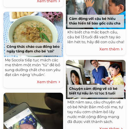
Xem thêm
Cảm động với cậu bé hiếu
thảo hiến tế bào gốc cứu cha
Khi biết cha mắc bạch cầu,
cậu bé 13 tuổi đã vạch tay áo
lên hét to, hãy để con cứu cha!
Công thức cháo cua đồng béo
Xem thêm
ngậy tăng đạm cho bé ‘còi’
Mẹ Socola tiếp tục mách các
mẹ thêm một món "tủ" để bổ
sung dưỡng chất cho con yêu
đạt cân nặng 'chuẩn'.
Xem thêm
Chuyện cảm động về cô bé
biết tự nấu ăn từ lúc 5 tuổi
Một năm sau, câu chuyện về
cô bé Nhật Bản mồ côi mẹ, tự
tay nấu cơm chăm bố lấy
nước mắt cộng đồng mạng
đã được viết thành sách.
Xem thêm