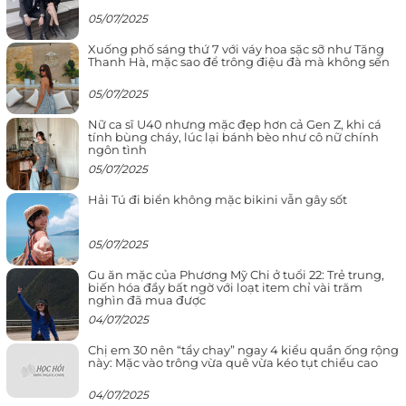
05/07/2025
Xuống phố sáng thứ 7 với váy hoa sặc sỡ như Tăng
Thanh Hà, mặc sao để trông điệu đà mà không sến
05/07/2025
Nữ ca sĩ U40 nhưng mặc đẹp hơn cả Gen Z, khi cá
tính bùng cháy, lúc lại bánh bèo như cô nữ chính
ngôn tình
05/07/2025
Hải Tú đi biển không mặc bikini vẫn gây sốt
05/07/2025
Gu ăn mặc của Phương Mỹ Chi ở tuổi 22: Trẻ trung,
biến hóa đầy bất ngờ với loạt item chỉ vài trăm
nghìn đã mua được
04/07/2025
Chị em 30 nên “tẩy chay” ngay 4 kiểu quần ống rộng
này: Mặc vào trông vừa quê vừa kéo tụt chiều cao
04/07/2025