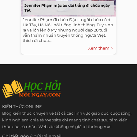
Jennifer Phạm mặc áo dài trắng đi chùa ngày
Tết
Jennifer Phạm đi chùa Đậu - ngôi chùa cổ ở
Hà Tây, Hà Nội, nổi tiếng linh thiêng. Tuy sinh
ra và lớn lên ở Mỹ nhưng người đẹp 28 tuổi
vẫn thấm nhuần truyền thống người Việt,
thích đi chùa...
Xem thêm
KIẾN THỨC ONLINE
Blog kiến thức, chuyên về tất cả các lĩnh vực giáo dục, cuộc sống,
kinh nghiệm, chia sẻ Website chỉ mang tính chất sưu tầm kiến
thức của cá nhân. Website không có giá trị thương mại.
Chi tiết góp ý gửi về email: