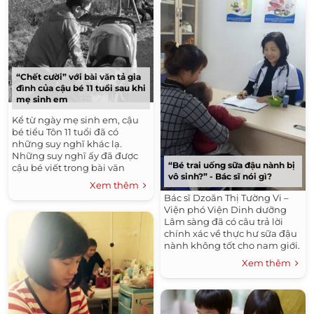
“Chết cười” với bài văn tả gia
đình của cậu bé 11 tuổi sau khi
mẹ sinh em
Kể từ ngày mẹ sinh em, cậu
bé tiểu Tôn 11 tuổi đã có
những suy nghĩ khác lạ.
Những suy nghĩ ấy đã được
“Bé trai uống sữa đậu nành bị
cậu bé viết trong bài văn
vô sinh?” - Bác sĩ nói gì?
khiến nhiều người ngỡ
Xem thêm
ngàng.
Bác sĩ Dzoãn Thị Tường Vi –
Viện phó Viện Dinh dưỡng
Lâm sàng đã có câu trả lời
chính xác về thực hư sữa đậu
nành không tốt cho nam giới.
Xem thêm