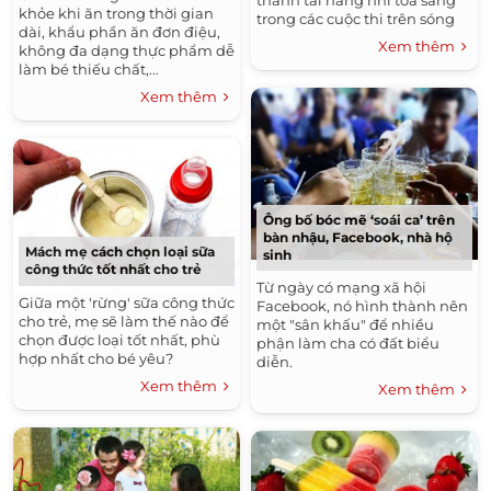
thành tài năng nhí tỏa sáng
khỏe khi ăn trong thời gian
trong các cuộc thi trên sóng
dài, khẩu phần ăn đơn điệu,
truyền hình nhờ sự định
Xem thêm
không đa dạng thực phẩm dễ
hướng của mẹ.
làm bé thiếu chất,...
Xem thêm
Ông bố bóc mẽ ‘soái ca’ trên
bàn nhậu, Facebook, nhà hộ
Mách mẹ cách chọn loại sữa
sinh
công thức tốt nhất cho trẻ
Từ ngày có mạng xã hội
Giữa một 'rừng' sữa công thức
Facebook, nó hình thành nên
cho trẻ, mẹ sẽ làm thế nào để
một "sân khấu" để nhiều
chọn được loại tốt nhất, phù
phận làm cha có đất biểu
hợp nhất cho bé yêu?
diễn.
Xem thêm
Xem thêm