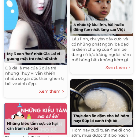
4 nhóc tỳ láu lỉnh, hài hước
đông fan nhất làng sao Việt
Láu lỉnh, chuyên gây cười và
có những phát ngôn ‘bá đạo’
là điểm chung của 4 em bé
Mẹ 3 con ‘hot’ nhất Gia Lai vì
đang có lực lượng người hâm
gương mặt trẻ như nữ sinh
mộ hùng hậu không kém gì
các sao người lớn này.
Xem thêm
Dù đã là mẹ của 3 đứa trẻ
nhưng Thuỳ Vi vẫn khiến
nhiều cô gái độc thân ghen tị
bởi vẻ xinh đẹp.
Xem thêm
Thực đơn ăn dặm cho bé hôm
nay: Súp lơ xanh thịt bò
Những kiểu tắm cực có hại
cần tránh cho bé
Hôm nay cuối tuần mẹ đi chợ
sớm, mua được thịt bò ngon