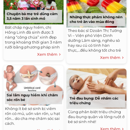
Chuyện bà mẹ trẻ dũng cảm
Những thực phẩm không nên
3,5 năm 3 lần sinh mổ
cho trẻ ăn vào mùa đông
Bất chấp nguy hiểm, chị
Theo bác sĩ Dzoãn Thị Tường
Hồng Linh đã sinh được 3
Vi – Viện phó Viện Dinh
nàng “công chúa” xinh đẹp
dưỡng Lâm sàng, nghêu sò
trong khoảng thời gian 3 năm
hay rau củ có tính hàn
rưỡi bằng phương pháp sinh
thực,...đều không tốt cho trẻ
mổ.
Xem thêm
vào mùa đông.
Xem thêm
Sai lầm nguy hiểm khi chăm
Trẻ đau bụng: Dễ nhầm các
sóc rốn bé
triệu chứng
Không ít bé sơ sinh bị viêm
Cùng phân biệt triệu chứng
rốn có mủ, uốn ván rốn, u hạt
đau bụng quặn và lồng ruột ở
rốn... do cha mẹ chăm sóc sai
bé sơ sinh nhé!
cách.
Xem thêm