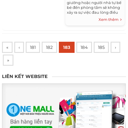
giường hoặc người nhà tự bế
bé đến phòng tắm sẽ không
xảy ra sự việc đau lòng điều
dưỡng trượt chân làm rơi 5 trẻ
Xem thêm
sơ sinh.
«
‹
181
182
183
184
185
›
»
LIÊN KẾT WEBSITE