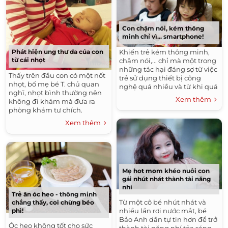
Con chậm nói, kém thông
minh chỉ vì... smartphone!
Khiến trẻ kém thông minh,
Phát hiện ung thư da của con
từ cái nhọt
chậm nói,... chỉ mà một trong
những tác hại đáng sợ từ việc
Thấy trên đầu con có một nốt
trẻ sử dụng thiết bị công
nhọt, bố mẹ bé T. chủ quan
nghệ quá nhiều và từ khi quá
nghĩ, nhọt bình thường nên
sớm.
Xem thêm
không đi khám mà đưa ra
phòng khám tư chích.
Xem thêm
Mẹ hot mom khéo nuôi con
gái nhút nhát thành tài năng
nhí
Trẻ ăn óc heo - thông minh
Từ một cô bé nhút nhát và
chẳng thấy, coi chừng béo
nhiều lần rơi nước mắt, bé
phì!
Bảo Anh dần tự tin hơn để trở
Óc heo không tốt cho sức