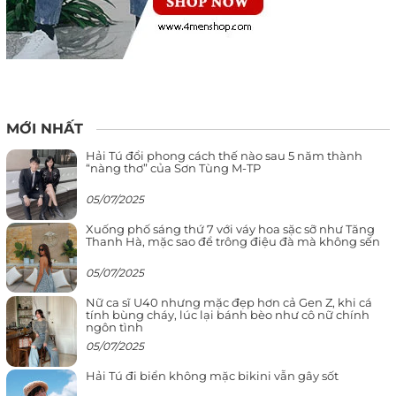
MỚI NHẤT
Hải Tú đổi phong cách thế nào sau 5 năm thành
“nàng thơ” của Sơn Tùng M-TP
05/07/2025
Xuống phố sáng thứ 7 với váy hoa sặc sỡ như Tăng
Thanh Hà, mặc sao để trông điệu đà mà không sến
05/07/2025
Nữ ca sĩ U40 nhưng mặc đẹp hơn cả Gen Z, khi cá
tính bùng cháy, lúc lại bánh bèo như cô nữ chính
ngôn tình
05/07/2025
Hải Tú đi biển không mặc bikini vẫn gây sốt