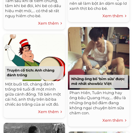
Tắm sau khi đi tiêm chủng,
nên sẽ làm bột ăn dặm súp lơ
tắm khi bé đói, khi bé có dấu
xanh thịt bò cho bé.
hiệu mệt mỏi,... có thể sẽ rất
Xem thêm
nguy hiểm cho bé.
Xem thêm
Truyện cổ tích: Anh chàng
đánh trống
Những ông bố ‘bỉm sữa’ được
mê nhất showbiz Việt
Một buổi tối, chàng đánh
trống trẻ tuổi đi một mình
Phan Hiển, Tuấn Hưng hay
giữa cánh đồng. Tới bên một
ông bầu Quang Huy,... đều là
cái hồ, anh thấy trên bờ ba
những ông bố đảm đang
chiếc áo trắng của ai vứt đó.
không ngại chuyện bỉm sữa
Xem thêm
chăm con.
Xem thêm