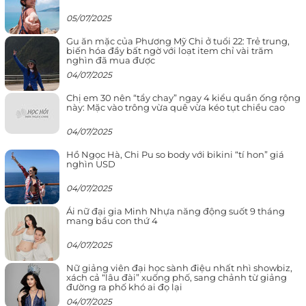
05/07/2025
Gu ăn mặc của Phương Mỹ Chi ở tuổi 22: Trẻ trung,
biến hóa đầy bất ngờ với loạt item chỉ vài trăm
nghìn đã mua được
04/07/2025
Chị em 30 nên “tẩy chay” ngay 4 kiểu quần ống rộng
này: Mặc vào trông vừa quê vừa kéo tụt chiều cao
04/07/2025
Hồ Ngọc Hà, Chi Pu so body với bikini “tí hon” giá
nghìn USD
04/07/2025
Ái nữ đại gia Minh Nhựa năng động suốt 9 tháng
mang bầu con thứ 4
04/07/2025
Nữ giảng viên đại học sành điệu nhất nhì showbiz,
xách cả “lâu đài” xuống phố, sang chảnh từ giảng
đường ra phố khó ai đọ lại
04/07/2025