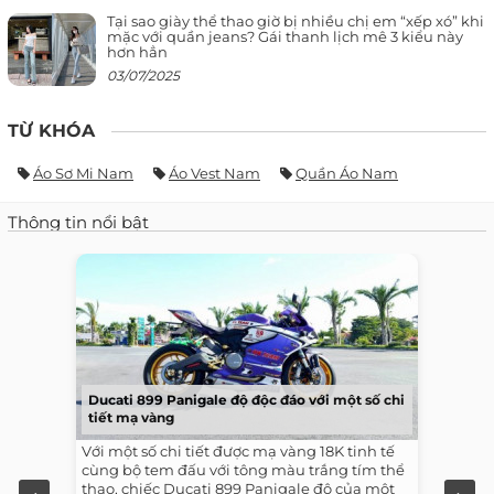
Tại sao giày thể thao giờ bị nhiều chị em “xếp xó” khi
mặc với quần jeans? Gái thanh lịch mê 3 kiểu này
hơn hẳn
03/07/2025
TỪ KHÓA
Áo Sơ Mi Nam
Áo Vest Nam
Quần Áo Nam
Thông tin nổi bật
Ducati 899 Panigale độ độc đáo với một số chi
tiết mạ vàng
Với một số chi tiết được mạ vàng 18K tinh tế
cùng bộ tem đấu với tông màu trắng tím thể
thao, chiếc Ducati 899 Panigale độ của một