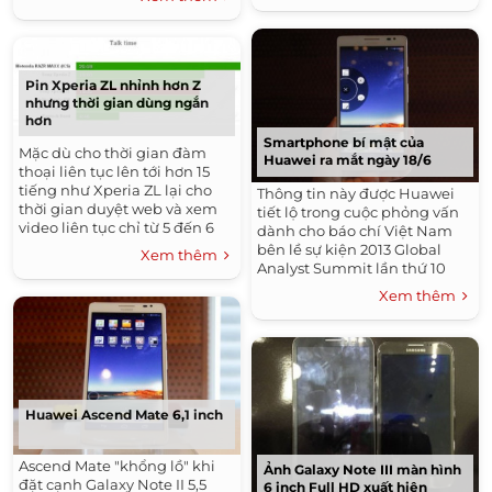
thân thiện môi trường với vân
gỗ lạ mắt.
Pin Xperia ZL nhỉnh hơn Z
nhưng thời gian dùng ngắn
hơn
Smartphone bí mật của
Mặc dù cho thời gian đàm
Huawei ra mắt ngày 18/6
thoại liên tục lên tới hơn 15
tiếng như Xperia ZL lại cho
Thông tin này được Huawei
thời gian duyệt web và xem
tiết lộ trong cuộc phỏng vấn
video liên tục chỉ từ 5 đến 6
dành cho báo chí Việt Nam
tiếng.
bên lề sự kiện 2013 Global
Xem thêm
Analyst Summit lần thứ 10
của hãng này, diễn ra ngày
Xem thêm
23-24/4 tại Trung Quốc.
Huawei Ascend Mate 6,1 inch
Ascend Mate "khổng lồ" khi
Ảnh Galaxy Note III màn hình
đặt cạnh Galaxy Note II 5,5
6 inch Full HD xuất hiện