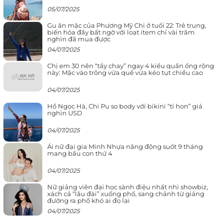
05/07/2025
Gu ăn mặc của Phương Mỹ Chi ở tuổi 22: Trẻ trung,
biến hóa đầy bất ngờ với loạt item chỉ vài trăm
nghìn đã mua được
04/07/2025
Chị em 30 nên “tẩy chay” ngay 4 kiểu quần ống rộng
này: Mặc vào trông vừa quê vừa kéo tụt chiều cao
04/07/2025
Hồ Ngọc Hà, Chi Pu so body với bikini “tí hon” giá
nghìn USD
04/07/2025
Ái nữ đại gia Minh Nhựa năng động suốt 9 tháng
mang bầu con thứ 4
04/07/2025
Nữ giảng viên đại học sành điệu nhất nhì showbiz,
xách cả “lâu đài” xuống phố, sang chảnh từ giảng
đường ra phố khó ai đọ lại
04/07/2025