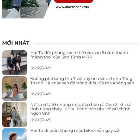
MỚI NHẤT
Hải Tú đổi phong cách thế nào sau 5 năm thành
“nàng thơ” của Sơn Tùng M-TP
05/07/2025
Xuống phố sáng thứ 7 với váy hoa sặc sỡ như Tăng
Thanh Hà, mặc sao để trông điệu đà mà không sến
05/07/2025
Nữ ca sĩ U40 nhưng mặc đẹp hơn cả Gen Z, khi cá
tính bùng cháy, lúc lại bánh bèo như cô nữ chính
ngôn tình
05/07/2025
Hải Tú đi biển không mặc bikini vẫn gây sốt