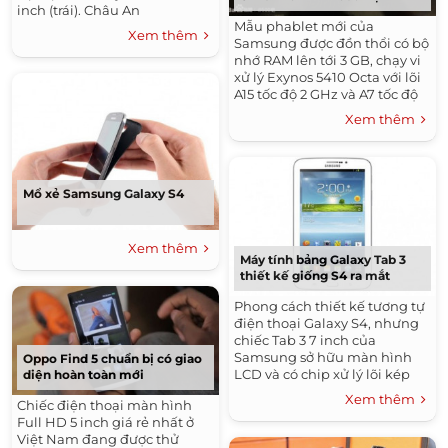
inch (trái). Châu An
Mẫu phablet mới của
Xem thêm
Samsung được đồn thổi có bộ
nhớ RAM lên tới 3 GB, chạy vi
xử lý Exynos 5410 Octa với lõi
A15 tốc độ 2 GHz và A7 tốc độ
1,7 GHz.
Xem thêm
Mổ xẻ Samsung Galaxy S4
Xem thêm
Máy tính bảng Galaxy Tab 3
thiết kế giống S4 ra mắt
Phong cách thiết kế tương tự
điện thoại Galaxy S4, nhưng
chiếc Tab 3 7 inch của
Samsung sở hữu màn hình
Oppo Find 5 chuẩn bị có giao
LCD và có chip xử lý lõi kép
diện hoàn toàn mới
tốc độ 1,2 GHz.
Xem thêm
Chiếc điện thoại màn hình
Full HD 5 inch giá rẻ nhất ở
Việt Nam đang được thử