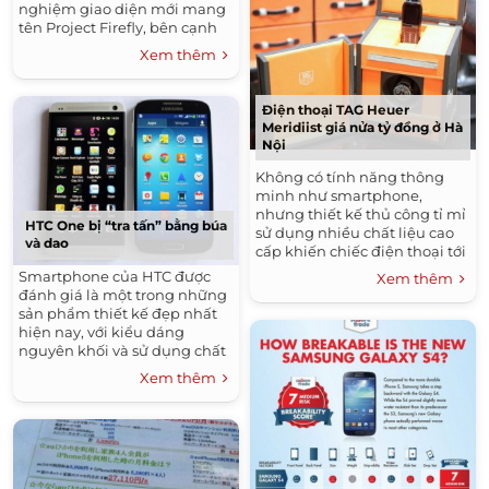
nghiệm giao diện mới mang
tên Project Firefly, bên cạnh
đó, model này bắt đầu lên đời
Xem thêm
Android 4.2.2 nhờ ROM
CyanogenMod CM 10.1.
Điện thoại TAG Heuer
Meridiist giá nửa tỷ đồng ở Hà
Nội
Không có tính năng thông
minh như smartphone,
nhưng thiết kế thủ công tỉ mỉ
HTC One bị “tra tấn” bằng búa
sử dụng nhiều chất liệu cao
và dao
cấp khiến chiếc điện thoại tới
từ Thuỵ Sỹ giá lên tới 475 triệu
Smartphone của HTC được
Xem thêm
đồng.
đánh giá là một trong những
sản phẩm thiết kế đẹp nhất
hiện nay, với kiểu dáng
nguyên khối và sử dụng chất
liệu vỏ nhôm cứng cáp.
Xem thêm