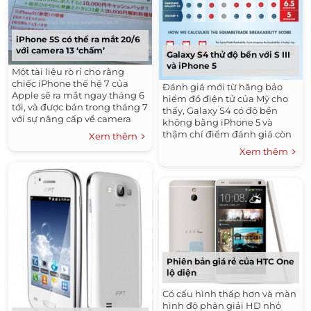
iPhone 5S có thể ra mắt 20/6
với camera 13 ‘chấm’
Galaxy S4 thử độ bền với S III
và iPhone 5
Một tài liệu rò rỉ cho rằng
chiếc iPhone thế hệ 7 của
Đánh giá mới từ hãng bảo
Apple sẽ ra mắt ngay tháng 6
hiểm đồ điện tử của Mỹ cho
tới, và được bán trong tháng 7
thấy, Galaxy S4 có độ bền
với sự nâng cấp về camera
không bằng iPhone 5 và
chính lẫn phụ.
thậm chí điểm đánh giá còn
Xem thêm
thấp hơn cả Galaxy S III tiền
Xem thêm
nhiệm.
Phiên bản giá rẻ của HTC One
lộ diện
Có cấu hình thấp hơn và màn
hình độ phân giải HD nhỏ