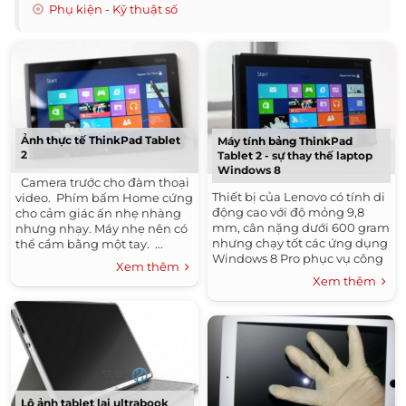
Phụ kiện - Kỹ thuật số
Ảnh thực tế ThinkPad Tablet
Máy tính bảng ThinkPad
2
Tablet 2 - sự thay thế laptop
Windows 8
Camera trước cho đàm thoại
Thiết bị của Lenovo có tính di
video. Phím bấm Home cứng
động cao với độ mỏng 9,8
cho cảm giác ấn nhẹ nhàng
mm, cân nặng dưới 600 gram
nhưng nhạy. Máy nhẹ nên có
nhưng chạy tốt các ứng dụng
thể cầm bằng một tay. ...
Windows 8 Pro phục vụ công
Xem thêm
việc như máy tính truyền
Xem thêm
thống.
Lộ ảnh tablet lai ultrabook