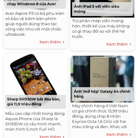
chạy Windows 8 của Acer
Ảnh iPad 5 với viền siêu
mỏng
Acer Aspire P3 có bộ phụ kiện
vỏ bảo vệ kiêm bàn phím
Trừ phần mép viền mỏng
giúp người dùng thao tác
hơn, thiết kế của máy không
công việc như với một chiếc
có gì thay đổi so với thế hệ
ultrabook.
trước.
Xem thêm
Xem thêm
Ảnh ‘mở hộp’ Galaxy S4 chính
hãng
Sharp SH930W bắt đầu bán,
giá 11,9 triệu đồng
Máy chính hãng ở Việt Nam
có giá chính thức 15,99 triệu
Mẫu cao cấp nhất trong dòng
đồng, dùng chip 8 nhân
Aquos Phone của Sharp là
Exynos Octa 1,6 GHz với hai
SH930W có cấu hình mạnh,
màu trắng và đen. Khác với
màn hình 5 inch Full HD.
các model Galaxy cũ, vỏ hộp
Xem thêm
Xem thêm
Galaxy S4 sử dụng loại giấy