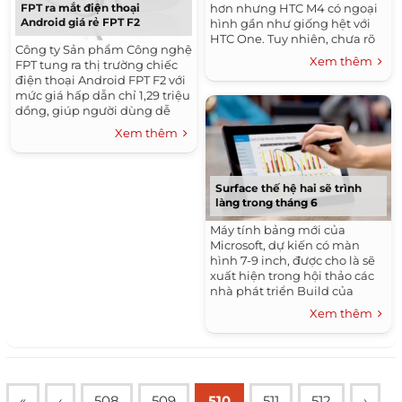
FPT ra mắt điện thoại
hơn nhưng HTC M4 có ngoại
Android giá rẻ FPT F2
hình gần như giống hệt với
HTC One. Tuy nhiên, chưa rõ
Công ty Sản phẩm Công nghệ
sản phẩm này có dùng vỏ
Xem thêm
FPT tung ra thị trường chiếc
nhôm hay không.
điện thoại Android FPT F2 với
mức giá hấp dẫn chỉ 1,29 triệu
dồng, giúp người dùng dễ
dàng tiếp cận xu hướng
Xem thêm
smartphone hóa hiện nay.
Surface thế hệ hai sẽ trình
làng trong tháng 6
Máy tính bảng mới của
Microsoft, dự kiến có màn
hình 7-9 inch, được cho là sẽ
xuất hiện trong hội thảo các
nhà phát triển Build của
hãng này cuối tháng tới.
Xem thêm
«
‹
508
509
510
511
512
›