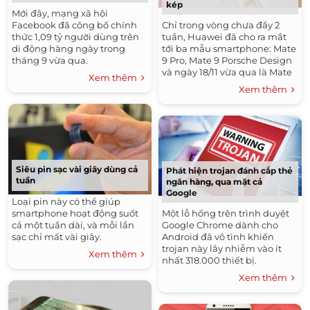
kép
Mới đây, mạng xã hội
Facebook đã công bố chính
Chỉ trong vòng chưa đầy 2
thức 1,09 tỷ người dùng trên
tuần, Huawei đã cho ra mắt
di động hàng ngày trong
tới ba mẫu smartphone: Mate
tháng 9 vừa qua.
9 Pro, Mate 9 Porsche Design
và ngày 18/11 vừa qua là Mate
Xem thêm
9 Lite.
Xem thêm
Siêu pin sạc vài giây dùng cả
Phát hiện trojan đánh cắp thẻ
tuần
ngân hàng, qua mặt cả
Google
Loại pin này có thể giúp
smartphone hoạt động suốt
Một lỗ hổng trên trình duyệt
cả một tuần dài, và mỗi lần
Google Chrome dành cho
sạc chỉ mất vài giây.
Android đã vô tình khiến
trojan này lây nhiễm vào ít
Xem thêm
nhất 318.000 thiết bị.
Xem thêm