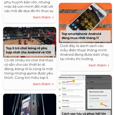
phụ huynh bận rộn, nhưng
mặc kệ con mình đối mặt với
các mối đe dọa đó thì thực sự
không ổn".
Xem thêm
Top smartphone Android
đáng mua nhất tháng 11
Dưới đây là danh sách các
Top 5 trò chơi bóng rổ phù
mẫu điện thoại thông minh
hợp nhất cho Android và iOS
Android đang được bán chạy
tại nhiều thị trường.
Có rất nhiều trò chơi thể thao
có sẵn cho các thiết bị di
Xem thêm
động, bóng rổ là cũng là một
trong những game được yêu
thích. Cùng tìm hiểu top 5
game bóng rổ được yêu thích
Xem thêm
trên Android và iOS.
Cách sao lưu và phục hồi tin