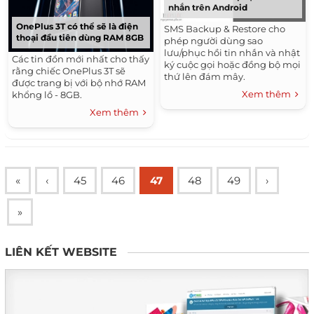
nhắn trên Android
OnePlus 3T có thể sẽ là điện
SMS Backup & Restore cho
thoại đầu tiên dùng RAM 8GB
phép người dùng sao
lưu/phục hồi tin nhắn và nhật
Các tin đồn mới nhất cho thấy
ký cuộc gọi hoặc đồng bộ mọi
rằng chiếc OnePlus 3T sẽ
thứ lên đám mây.
được trang bị với bộ nhớ RAM
Xem thêm
khổng lồ - 8GB.
Xem thêm
«
‹
45
46
47
48
49
›
»
LIÊN KẾT WEBSITE