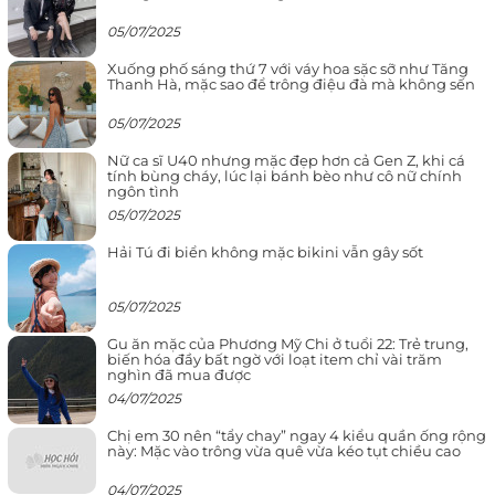
05/07/2025
Xuống phố sáng thứ 7 với váy hoa sặc sỡ như Tăng
Thanh Hà, mặc sao để trông điệu đà mà không sến
05/07/2025
Nữ ca sĩ U40 nhưng mặc đẹp hơn cả Gen Z, khi cá
tính bùng cháy, lúc lại bánh bèo như cô nữ chính
ngôn tình
05/07/2025
Hải Tú đi biển không mặc bikini vẫn gây sốt
05/07/2025
Gu ăn mặc của Phương Mỹ Chi ở tuổi 22: Trẻ trung,
biến hóa đầy bất ngờ với loạt item chỉ vài trăm
nghìn đã mua được
04/07/2025
Chị em 30 nên “tẩy chay” ngay 4 kiểu quần ống rộng
này: Mặc vào trông vừa quê vừa kéo tụt chiều cao
04/07/2025