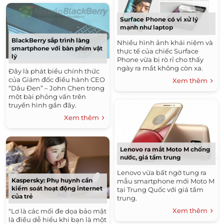
Surface Phone có vi xử lý
mạnh như laptop
BlackBerry sắp trình làng
Nhiều hình ảnh khái niệm và
smartphone với bàn phím vật
thực tế của chiếc Surface
lý
Phone vừa bị rò rỉ cho thấy
ngày ra mắt không còn xa.
Đây là phát biểu chính thức
của Giám đốc điều hành CEO
Xem thêm
“Dâu Đen” – John Chen trong
một bài phỏng vấn trên
truyền hình gần đây.
Xem thêm
Lenovo ra mắt Moto M chống
nước, giá tầm trung
Lenovo vừa bất ngờ tung ra
Kaspersky: Phụ huynh cần
mẫu smartphone mới Moto M
kiểm soát hoạt động internet
tại Trung Quốc với giá tầm
của trẻ
trung.
Xem thêm
"Lơ là các mối đe dọa bảo mật
là điều dễ hiểu khi bạn là một