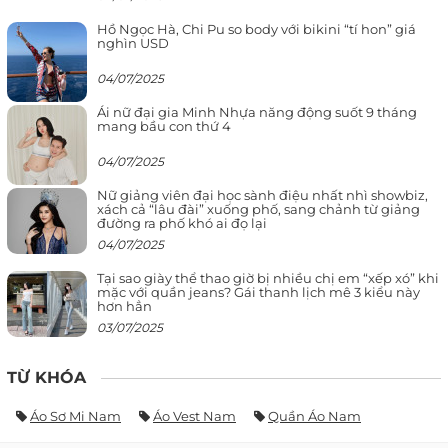
Hồ Ngọc Hà, Chi Pu so body với bikini “tí hon” giá
nghìn USD
04/07/2025
Ái nữ đại gia Minh Nhựa năng động suốt 9 tháng
mang bầu con thứ 4
04/07/2025
Nữ giảng viên đại học sành điệu nhất nhì showbiz,
xách cả “lâu đài” xuống phố, sang chảnh từ giảng
đường ra phố khó ai đọ lại
04/07/2025
Tại sao giày thể thao giờ bị nhiều chị em “xếp xó” khi
mặc với quần jeans? Gái thanh lịch mê 3 kiểu này
hơn hẳn
03/07/2025
TỪ KHÓA
Áo Sơ Mi Nam
Áo Vest Nam
Quần Áo Nam