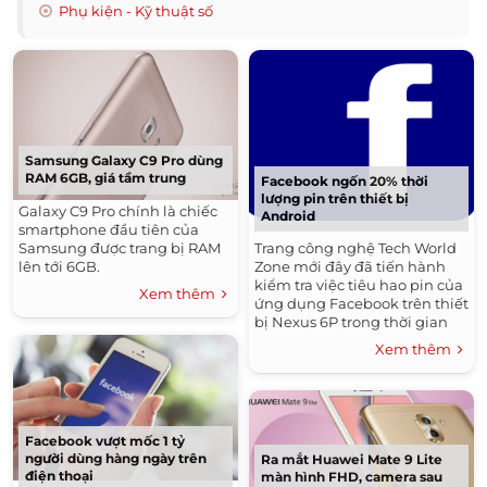
Phụ kiện - Kỹ thuật số
Samsung Galaxy C9 Pro dùng
RAM 6GB, giá tầm trung
Facebook ngốn 20% thời
lượng pin trên thiết bị
Galaxy C9 Pro chính là chiếc
Android
smartphone đầu tiên của
Trang công nghệ Tech World
Samsung được trang bị RAM
Zone mới đây đã tiến hành
lên tới 6GB.
kiểm tra việc tiêu hao pin của
Xem thêm
ứng dụng Facebook trên thiết
bị Nexus 6P trong thời gian
một tuần.
Xem thêm
Facebook vượt mốc 1 tỷ
người dùng hàng ngày trên
Ra mắt Huawei Mate 9 Lite
điện thoại
màn hình FHD, camera sau