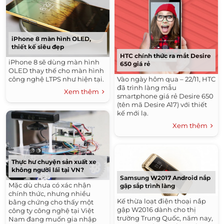
iPhone 8 màn hình OLED,
thiết kế siêu đẹp
HTC chính thức ra mắt Desire
iPhone 8 sẽ dùng màn hình
650 giá rẻ
OLED thay thế cho màn hình
công nghệ LTPS như hiện tại.
Vào ngày hôm qua – 22/11, HTC
đã trình làng mẫu
Xem thêm
smartphone giá rẻ Desire 650
(tên mã Desire A17) với thiết
kế mới lạ.
Xem thêm
Thực hư chuyện sản xuất xe
không người lái tại VN?
Samsung W2017 Android nắp
Mặc dù chưa có xác nhận
gập sắp trình làng
chính thức, nhưng nhiều
Kế thừa loạt điện thoại nắp
bằng chứng cho thấy một
gập W2016 dành cho thị
công ty công nghệ tại Việt
trường Trung Quốc, năm nay,
Nam đang muốn gia nhập