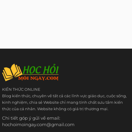
KIẾN THỨC ONLINE
Blog kiến thức, chuyên về tất cả các lĩnh vực giáo dục, cuộc sống,
kinh nghiệm, chia sẻ Website chỉ mang tính chất sưu tầm kiến
thức của cá nhân. Website không có giá trị thương mại.
Chi tiết góp ý gửi về email:
hochoimoingay.com@gmail.com