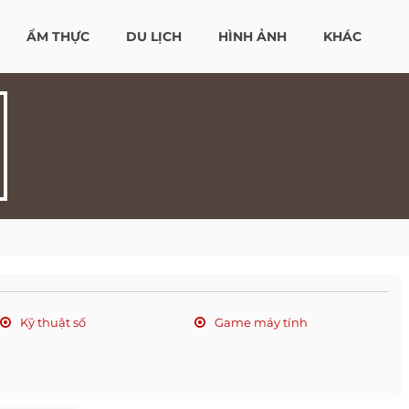
ẨM THỰC
DU LỊCH
HÌNH ẢNH
KHÁC
Kỹ thuật số
Game máy tính