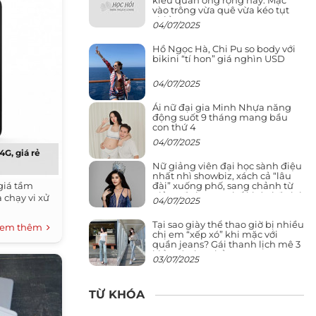
vào trông vừa quê vừa kéo tụt
chiều cao
04/07/2025
Hồ Ngọc Hà, Chi Pu so body với
bikini “tí hon” giá nghìn USD
04/07/2025
Ái nữ đại gia Minh Nhựa năng
động suốt 9 tháng mang bầu
con thứ 4
04/07/2025
4G, giá rẻ
Nữ giảng viên đại học sành điệu
nhất nhì showbiz, xách cả “lâu
đài” xuống phố, sang chảnh từ
giá tầm
giảng đường ra phố khó ai đọ lại
 chạy vi xử
04/07/2025
Tại sao giày thể thao giờ bị nhiều
em thêm
chị em “xếp xó” khi mặc với
quần jeans? Gái thanh lịch mê 3
kiểu này hơn hẳn
03/07/2025
TỪ KHÓA