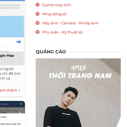
Game máy tính
Nhịp sống số
Máy ảnh - Camera - Nhiếp ảnh
Phụ kiện - Kỹ thuật số
QUẢNG CÁO
oogle Map
úp người
a chỉ đã tìm
ính và
em thêm