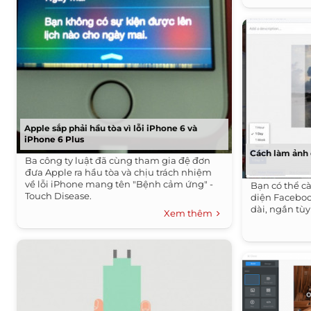
Apple sắp phải hầu tòa vì lỗi iPhone 6 và
iPhone 6 Plus
Cách làm ảnh 
Ba công ty luật đã cùng tham gia đệ đơn
đưa Apple ra hầu tòa và chịu trách nhiệm
về lỗi iPhone mang tên "Bệnh cảm ứng" -
Bạn có thể c
Touch Disease.
diện Faceboo
dài, ngắn tùy
Xem thêm