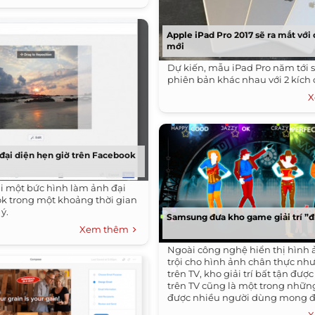
Apple iPad Pro 2017 sẽ ra mắt với
mới
Dự kiến, mẫu iPad Pro năm tới s
phiên bản khác nhau với 2 kích 
X
đại diện hẹn giờ trên Facebook
ài một bức hình làm ảnh đại
k trong một khoảng thời gian
 ý.
Samsung đưa kho game giải trí ”đ
Xem thêm
Ngoài công nghệ hiển thị hình 
trội cho hình ảnh chân thực nh
trên TV, kho giải trí bất tận được
trên TV cũng là một trong nhữn
được nhiều người dùng mong đợ
game cực đỉnh tích hợp vào TV