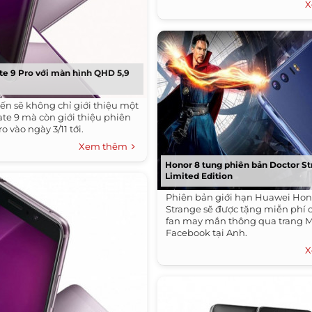
X
e 9 Pro với màn hình QHD 5,9
ến sẽ không chỉ giới thiệu một
te 9 mà còn giới thiệu phiên
o vào ngày 3/11 tới.
Xem thêm
Honor 8 tung phiên bản Doctor S
Limited Edition
Phiên bản giới hạn Huawei Hon
Strange sẽ được tặng miễn phí 
fan may mắn thông qua trang M
Facebook tại Anh.
X