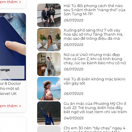
em thêm
Hải Tú đổi phong cách thế nào
sau 5 năm thành “nàng thơ” của
Sơn Tùng M-TP
05/07/2025
Xuống phố sáng thứ 7 với váy
hoa sặc sỡ như Tăng Thanh Hà,
mặc sao để trông điệu đà mà
không sến
05/07/2025
Nữ ca sĩ U40 nhưng mặc đẹp
hơn cả Gen Z, khi cá tính bùng
cháy, lúc lại bánh bèo như cô nữ
chính ngôn tình
05/07/2025
trange
Hải Tú đi biển không mặc bikini
vẫn gây sốt
or 8 Doctor
cho một số
arvel UK
05/07/2025
Gu ăn mặc của Phương Mỹ Chi ở
em thêm
tuổi 22: Trẻ trung, biến hóa đầy
bất ngờ với loạt item chỉ vài trăm
nghìn đã mua được
04/07/2025
Chị em 30 nên “tẩy chay” ngay 4
kiểu quần ống rộng này: Mặc