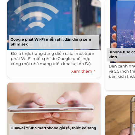
Google phát Wi-Fi miễn phí, dân dùng xem
phim sex
iPhone 8 sẽ c
Đó là thực trạng đang diễn ra tại một trạm
kính
phát Wi-Fi miễn phí do Google phối hợp
cùng một nhà mạng triển khai tại Ấn Độ.
Bên cạnh nh
Xem thêm
và 5,5 inch t
bản kích thướ
Huawei Y6II: Smartphone giá rẻ, thiết kế sang