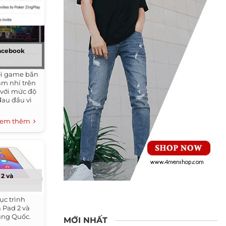
Facebook
ơi game bắn
ảm nhí trên
 với mức độ
đau đầu vì
em thêm
 2 và
ục trình
 Pad 2 và
ung Quốc.
MỚI NHẤT