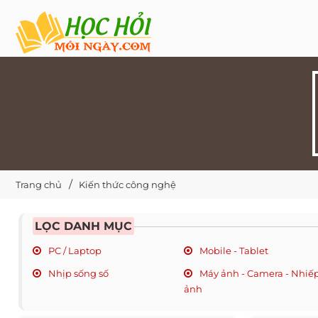
Trang chủ
Kiến thức công nghệ
LỌC DANH MỤC
PC / Laptop
Mobile - Tablet
Nhịp sống số
Máy ảnh - Camera - Nhiế
ảnh