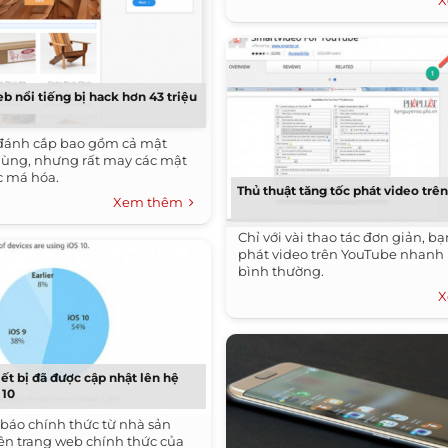
X
mang đến những giây phút thư 
trên màn hình cỡ lớn.
b nổi tiếng bị hack hơn 43 triệu
 đánh cắp bao gồm cả mật
ùng, nhưng rất may các mật
c má hóa.
Thủ thuật tăng tốc phát video trê
Xem thêm
Chỉ với vài thao tác đơn giản, bạ
phát video trên YouTube nhanh 
bình thường.
X
ết bị đã được cập nhật lên hệ
 10
 báo chính thức từ nhà sản
rên trang web chính thức của