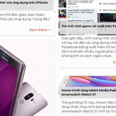
 thể xóa ứng dụng trên iPhone
mẹo nhỏ đơn giản, bạn hoàn
gỡ bỏ các ứng dụng “cứng đầu”
Trò mời chơi game tái xuất trên 
Xem thêm
Dạo gần đây, tình trạng mời ch
cá hay cài đặt các ứng dụng nh
Facebook bỗng xuất hiện trở lại
rầm rộ khiến nhiều người phải 
không tìm ra cách ngăn chặn.
X
Honor trình làng tablet Media Pad
smartwatch Watch S1
Trong tháng 10 này, Honor tiếp t
làng chiếc máy tính bảng Media
smartwatch Watch S1 mới tại Tr