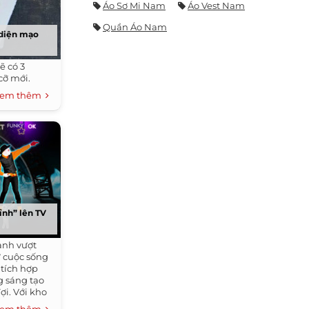
Áo Sơ Mi Nam
Áo Vest Nam
Quần Áo Nam
 diện mạo
ẽ có 3
cỡ mới.
em thêm
ỉnh” lên TV
ảnh vượt
ư cuộc sống
 tích hợp
g sáng tạo
i. Với kho
, Samsung