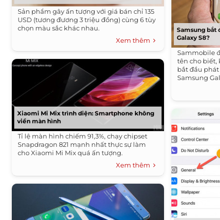
Sản phẩm gây ấn tượng với giá bán chỉ 135
USD (tương đương 3 triệu đồng) cùng 6 tùy
chọn màu sắc khác nhau.
Samsung bắt 
Galaxy S8?
Xem thêm
Sammobile đă
tên cho biết
bắt đầu phát
Samsung Gal
Xiaomi Mi Mix trình diện: Smartphone không
viền màn hình
Tỉ lệ màn hình chiếm 91,3%, chạy chipset
Snapdragon 821 mạnh nhất thực sự làm
cho Xiaomi Mi Mix quá ấn tượng.
Xem thêm