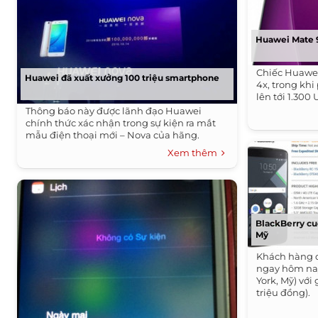
Huawei Mate 9 
Chiếc Huawe
Huawei đã xuất xưởng 100 triệu smartphone
4x, trong khi
lên tới 1.300
Thông báo này được lãnh đạo Huawei
chính thức xác nhận trong sự kiện ra mắt
mẫu điện thoại mới – Nova của hãng.
Xem thêm
BlackBerry cu
Mỹ
Khách hàng 
ngay hôm nay
York, Mỹ) với
triệu đồng).