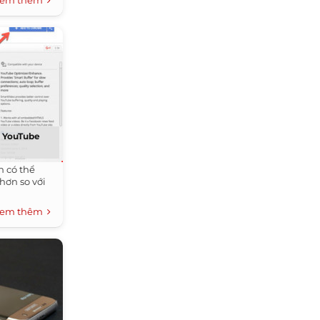
em thêm
giãn thú vị
n YouTube
n có thể
hơn so với
em thêm