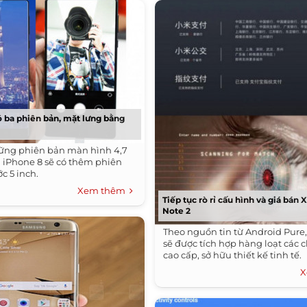
ó ba phiên bản, mặt lưng bằng
ững phiên bản màn hình 4,7
hì iPhone 8 sẽ có thêm phiên
c 5 inch.
Xem thêm
Tiếp tục rò rỉ cấu hình và giá bán
Note 2
Theo nguồn tin từ Android Pure
sẽ được tích hợp hàng loạt các
cao cấp, sở hữu thiết kế tinh tế.
X