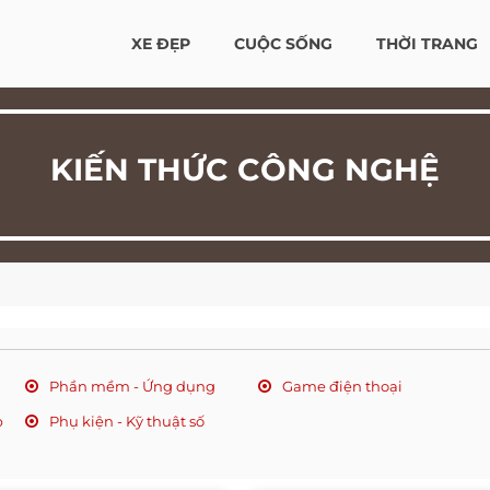
XE ĐẸP
CUỘC SỐNG
THỜI TRANG
KIẾN THỨC CÔNG NGHỆ
Phần mềm - Ứng dụng
Game điện thoại
p
Phụ kiện - Kỹ thuật số