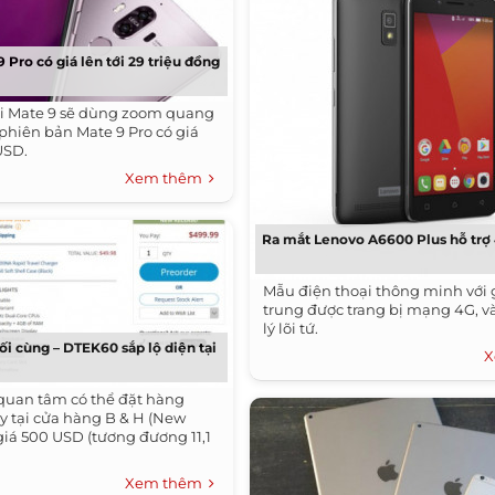
Pro có giá lên tới 29 triệu đồng
i Mate 9 sẽ dùng zoom quang
 phiên bản Mate 9 Pro có giá
 USD.
Xem thêm
Ra mắt Lenovo A6600 Plus hỗ trợ 
Mẫu điện thoại thông minh với 
trung được trang bị mạng 4G, và
lý lõi tứ.
ối cùng – DTEK60 sắp lộ diện tại
X
quan tâm có thể đặt hàng
 tại cửa hàng B & H (New
 giá 500 USD (tương đương 11,1
Xem thêm