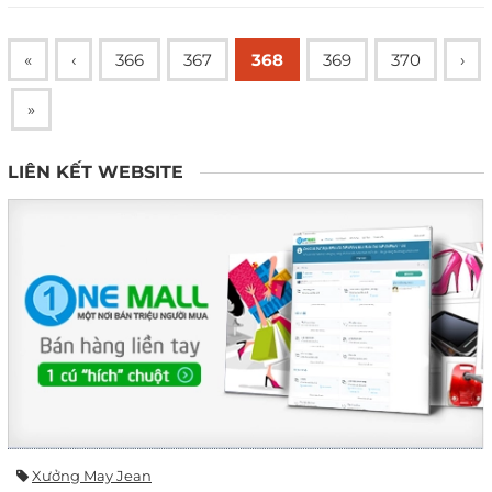
«
‹
366
367
368
369
370
›
»
LIÊN KẾT WEBSITE
Xưởng May Jean