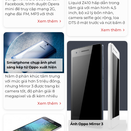
Liquid Z410 hấp dẫn trong
Facebook, trình duyệt Opera
tầm giá với màn hình 4,5
mini để truy cập mạng 2G,
inch, bộ xử lý bốn nhân,
nghe đài FM, MP3 với thời
camera selfie góc rộng, loa
gian chờ gần 1 tháng.
Xem thêm
DTS ở mặt trước và nút bấm ở
mặt lưng cho phép tự gán tác
Xem thêm
vụ.
Smartphone chụp ảnh phơi
sáng kép từ Oppo xuất hiện
Nằm ở phân khúc tầm trung
với mức giá hơn 5 triệu đồng,
nhưng Mirror 3 được trang bị
camera tốt, độ phân giải 8
megapixel và đi kèm nhiều
tính năng mở rộng.
Xem thêm
Ảnh Oppo Mirror 3