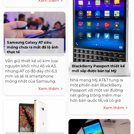
Xem thêm
Samsung Galaxy A7 siêu
mỏng chưa ra mắt đã lộ ảnh
thực tế
Vẫn giữ thiết kế vỏ kim loại
nguyên khối như A5 và A3,
BlackBerry Passport thiết kế
nhưng A7 có độ dày chỉ 6,3
mới sắp được bán tại Mỹ
mm và sẽ là smartphone
Nhà mạng Mỹ AT&T tung ra
mỏng nhất của Samsung.
một phiên bản BlackBerry
Xem thêm
Passport với một vài đường
nét giống trông mềm mại
hơn bản quốc tế, và có giá
bán 649 USD.
Xem thêm