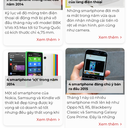
của làng điện thoại
năm 2014
Những smartphone đời mới
Kỷ lục về độ mỏng trên điện
ra mắt trong năm vừa qua
thoại di động mới bị phá vỡ
đón nhận những cải tiến rõ
đầu tháng này với model BBK
rệt về màn hình, pin cũng
ViVo X5 Max tới từ Trung Quốc
như camera.
có kích thước chỉ 4,75 mm.
Xem thêm
Xem thêm
4 smartphone ‘xịt’ trong năm
4 smartphone đáng chú ý bán
2014
ra đầu 2015
Một số smartphone của
Tháng 1 này có nhiều
Nokia, Samsung và Kindle với
smartphone mới lên kệ như
thiết kế đẹp từng được kỳ
Oppo N3, R5, Blackberry
vọng sẽ có doanh số tốt
Classic và Samsung Galaxy
nhưng đều gây thất vọng khi
Core Prime. Đây là những
được bán ra trên thị trường.
Xem thêm
model được giới thiệu từ năm
Xem thêm
2014.