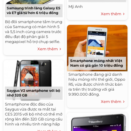
Mỹ Anh
Samsung trình làng Galaxy E5
và E7 giá từ hơn 6 triệu đồng
Xem thêm
Bộ đôi smartphone tầm trung
của Samsung có màn hình 5
và 5,5 inch cùng camera trước
đều đạt độ phân giải 5
megapixel hỗ trợ chụp selfie.
Xem thêm
Smartphone mỏng nhất Việt
Nam có giá gần 10 triệu đồng
Smartphone đang giữ danh
hiệu mỏng nhì thế giới, Oppo
R5, vừa được chính thức bán
ra trên thị trường với giá
Saygus V2 smartphone với bộ
9.990.000 đồng.
nhớ 320 GB
Xem thêm
Smartphone độc đáo của
Saygus vừa được ra mắt tại
CES 2015 với bộ nhớ có thể mở
rộng lên đến 320 GB cùng cấu
hình và nhiều tính năng hấp
dẫn.