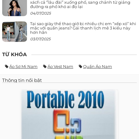
xách cả “lâu đài” xuống phố, sang chảnh từ giảng
đường ra phố khó ai đọ lại
04/07/2025
Tại sao giày thể thao giờ bị nhiều chị em “xếp xó” khi
mặc với quần jeans? Gái thanh lịch mê 3 kiểu này
hơn hẳn
03/07/2025
TỪ KHÓA
Áo Sơ Mi Nam
Áo Vest Nam
Quần Áo Nam
Thông tin nổi bật