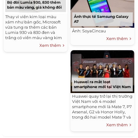
Bộ đôi Lumia 930, 830 thêm
bản màu vàng, giá không đổi
Ảnh thực tế Samsung Galaxy
Thay vì viền kim loại màu
A7
xám như bản gốc, Microsoft
vừa tung ra thêm các bản
Ảnh: SoyaCincau
Lumia 930 và 830 đen và
trắng có viền màu vàng kim
Xem thêm
loại trông sang trọng hơn.
Xem thêm
Huawei ra mắt loạt
smartphone mới tại Việt Nam
Huawei quay trở lại thị trường
Việt Nam với 4 model
smartphone mới là Mate 7, P7
Arsenal, G2 và Honor Holly,
trong đó hai model Mate 7 và
P7 Arsenal sẽ được bán ra
Xem thêm
trong tháng 2 tại Việt Nam.