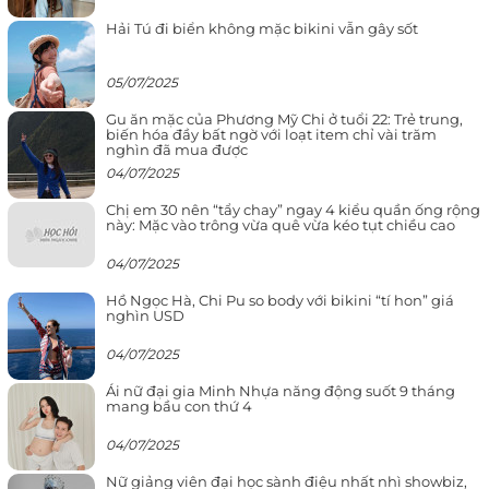
Hải Tú đi biển không mặc bikini vẫn gây sốt
05/07/2025
Gu ăn mặc của Phương Mỹ Chi ở tuổi 22: Trẻ trung,
biến hóa đầy bất ngờ với loạt item chỉ vài trăm
nghìn đã mua được
04/07/2025
Chị em 30 nên “tẩy chay” ngay 4 kiểu quần ống rộng
này: Mặc vào trông vừa quê vừa kéo tụt chiều cao
04/07/2025
Hồ Ngọc Hà, Chi Pu so body với bikini “tí hon” giá
nghìn USD
04/07/2025
Ái nữ đại gia Minh Nhựa năng động suốt 9 tháng
mang bầu con thứ 4
04/07/2025
Nữ giảng viên đại học sành điệu nhất nhì showbiz,