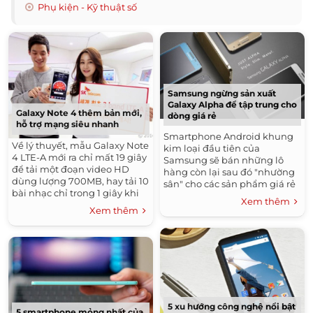
Phụ kiện - Kỹ thuật số
Samsung ngừng sản xuất
Galaxy Alpha để tập trung cho
Galaxy Note 4 thêm bản mới,
dòng giá rẻ
hỗ trợ mạng siêu nhanh
Smartphone Android khung
Về lý thuyết, mẫu Galaxy Note
kim loại đầu tiên của
4 LTE-A mới ra chỉ mất 19 giây
Samsung sẽ bán những lô
để tải một đoạn video HD
hàng còn lại sau đó "nhường
dùng lượng 700MB, hay tải 10
sân" cho các sản phẩm giá rẻ
bài nhạc chỉ trong 1 giây khi
như Galaxy A3, Galaxy A5.
Xem thêm
sử dụng kết nối Internet của
Xem thêm
SIM.
5 xu hướng công nghệ nổi bật
5 smartphone mỏng nhất của