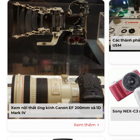
Các thành phần
USM
Xem nội thất ống kính Canon EF 200mm và 1D
Sony NEX-C3 s
Mark IV
Xem thêm