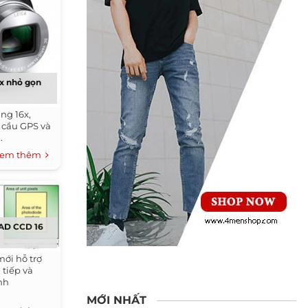
6x nhỏ gọn
ng 16x,
n cầu GPS và
.
em thêm
HAD CCD 16
ới hỗ trợ
 tiếp và
nh
MỚI NHẤT