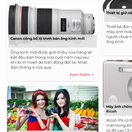
Thiết bị giữ n
Thiết kế đơn
máy ảnh hoặc
người chụp t
Canon công bố lộ trình bán ống kính mới
ống kính.
Ống kính mới được giới thiệu của hãng sẽ
bắt đầu bán trong nửa cuối năm nay sau
khi bị trì hoãn do trận động đất tại Nhật
Bản tháng 4 vừa qua.
Xem thêm
Máy ảnh chống
Ricoh
Ricoh PX có 
mét trong 60 
từ độ cao 1,5 