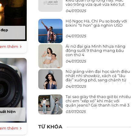
vào trông vừa quê vừa kéo tụt
chiều cao
04/07/2025
Hồ Ngọc Hà, Chi Pu so body với
bikini “tí hon” giá nghìn USD
’ đẹp
04/07/2025
Ái nữ đại gia Minh Nhựa năng
em thêm
động suốt 9 tháng mang bầu
con thứ 4
04/07/2025
Nữ giảng viên đại học sành điệu
nhất nhì showbiz, xách cả “lâu
đài” xuống phố, sang chảnh từ
giảng đường ra phố khó ai đọ lại
04/07/2025
Tại sao giày thể thao giờ bị nhiều
chị em “xếp xó” khi mặc với
quần jeans? Gái thanh lịch mê 3
kiểu này hơn hẳn
03/07/2025
uất hiện
TỪ KHÓA
em thêm