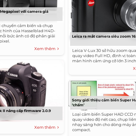
Megapixel với camera giá
i chuyển cảm biến và chụp
bức hình của Hasselblad H4D-
ỗi bức ảnh có độ phân giải
Leica ra mắt camera siêu zoom 1
pixel.
Xem thêm
Leica V-Lux 30 sở hữu zoom qua
quay video Full HD, định vị toà
màn hình cảm ứng cỡ lớn 3 inch
X
Sony giới thiệu cảm biến Super 
‘chấm’
 II nâng cấp firmware 2.0.9
Loại cảm biến Super HAD CCD m
quay video độ nét cao, chụp liên
nhạy sáng hơn cho dòng máy ả
Xem thêm
compact.