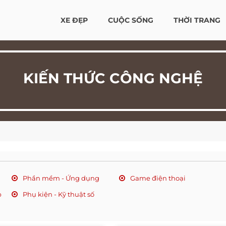
XE ĐẸP
CUỘC SỐNG
THỜI TRANG
KIẾN THỨC CÔNG NGHỆ
Phần mềm - Ứng dụng
Game điện thoại
p
Phụ kiện - Kỹ thuật số