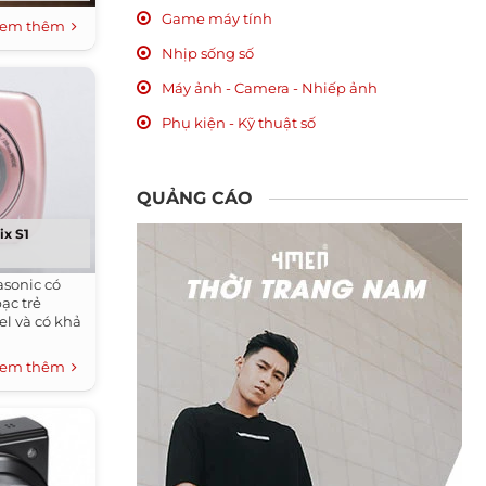
Game máy tính
em thêm
Nhịp sống số
Máy ảnh - Camera - Nhiếp ảnh
Phụ kiện - Kỹ thuật số
QUẢNG CÁO
ix S1
asonic có
ạc trẻ
el và có khả
em thêm