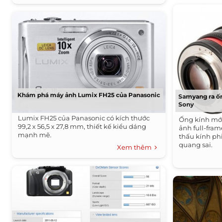
Khám phá máy ảnh Lumix FH25 của Panasonic
Samyang ra ốn
Sony
Lumix FH25 của Panasonic có kích thước
Ống kính mớ
99,2 x 56,5 x 27,8 mm, thiết kế kiểu dáng
ảnh full-fra
mạnh mẽ.
thấu kính ph
quang sai.
Xem thêm