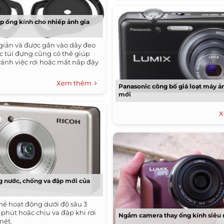
ắp ống kính cho nhiếp ảnh gia
 giản và được gắn vào dây đeo
 túi đựng cũng có thể giúp
ránh việc rơi hoặc mất nắp đậy
Xem thêm
Panasonic công bố giá loạt máy ả
mới
X
 nước, chống va đập mới của
thể hoạt động dưới độ sâu 3
phút hoặc chịu va đập khi rơi
Ngắm camera thay ống kính siêu
mét.