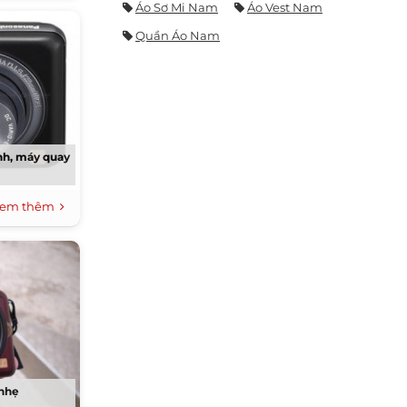
Áo Sơ Mi Nam
Áo Vest Nam
Quần Áo Nam
nh, máy quay
em thêm
 nhẹ