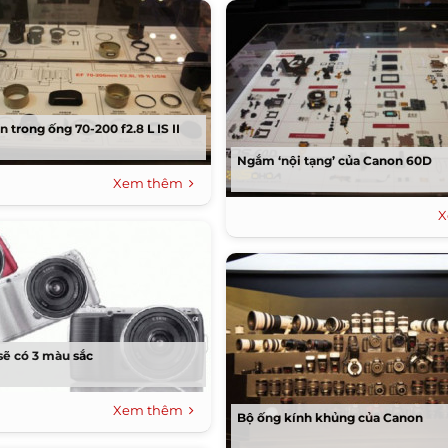
 trong ống 70-200 f2.8 L IS II
Ngắm ‘nội tạng’ của Canon 60D
Xem thêm
X
ẽ có 3 màu sắc
Xem thêm
Bộ ống kính khủng của Canon