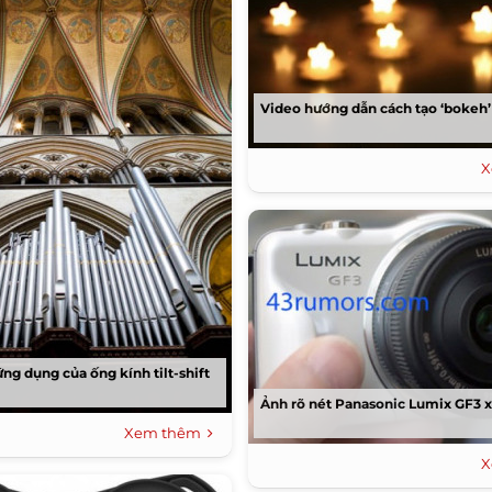
Video hướng dẫn cách tạo ‘bokeh
X
ng dụng của ống kính tilt-shift
Ảnh rõ nét Panasonic Lumix GF3 x
Xem thêm
X