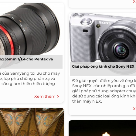
X
g 35mm f/1.4 cho Pentax và
Giải pháp ống kính cho Sony NEX
i của Samyang tối ưu cho máy
me, lớp phủ chống phản xạ và
Để giải quyết điểm yếu về ống 
i cầu giảm thiểu hiện tượng
Sony NEX, các nhiếp ảnh gia đã
giải pháp sử dụng adapter ch
để sử dụng các loại ống kính kh
Xem thêm
thân máy NEX.
X