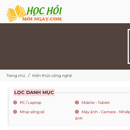
Trang chủ
Kiến thức công nghệ
LỌC DANH MỤC
PC / Laptop
Mobile - Tablet
Nhịp sống số
Máy ảnh - Camera - Nhiế
ảnh