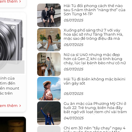
em thêm
Hải Tú đổi phong cách thế nào
sau 5 năm thành “nàng thơ” của
Sơn Tùng M-TP
05/07/2025
Xuống phố sáng thứ 7 với váy
hoa sặc sỡ như Tăng Thanh Hà,
mặc sao để trông điệu đà mà
không sến
05/07/2025
Nữ ca sĩ U40 nhưng mặc đẹp
hơn cả Gen Z, khi cá tính bùng
cháy, lúc lại bánh bèo như cô nữ
chính ngôn tình
05/07/2025
kính của
Hải Tú đi biển không mặc bikini
vẫn gây sốt
 tìm đến
uyển mount
ác trên
05/07/2025
Gu ăn mặc của Phương Mỹ Chi ở
em thêm
tuổi 22: Trẻ trung, biến hóa đầy
bất ngờ với loạt item chỉ vài trăm
nghìn đã mua được
04/07/2025
Chị em 30 nên “tẩy chay” ngay 4
kiểu quần ống rộng này: Mặc