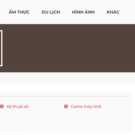
ẨM THỰC
DU LỊCH
HÌNH ẢNH
KHÁC
Kỹ thuật số
Game máy tính