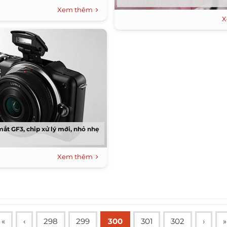
Xem thêm
X
mắt GF3, chip xử lý mới, nhỏ nhẹ
Xem thêm
«
‹
298
299
300
301
302
›
»