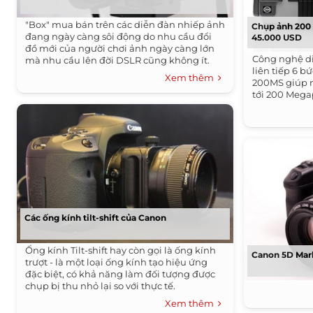
"Box" mua bán trên các diễn đàn nhiếp ảnh
Chụp ảnh 200 
đang ngày càng sôi động do nhu cầu đổi
45.000 USD
đồ mới của người chơi ảnh ngày càng lớn
Công nghệ d
mà nhu cầu lên đời DSLR cũng không ít.
liên tiếp 6 
Xem thêm
200MS giúp m
tới 200 Mega
Các ống kính tilt-shift của Canon
Ống kính Tilt-shift hay còn gọi là ống kính
Canon 5D Mark
trượt - là một loại ống kính tạo hiệu ứng
đặc biệt, có khả năng làm đối tượng được
chụp bị thu nhỏ lại so với thực tế.
Xem thêm