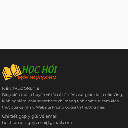
KIẾN THỨC ONLINE
Blog kiến thức, chuyên về tất cả các lĩnh vực giáo dục, cuộc sống,
kinh nghiệm, chia sẻ Website chỉ mang tính chất sưu tầm kiến
thức của cá nhân. Website không có giá trị thương mại.
Chi tiết góp ý gửi về email:
hochoimoingay.com@gmail.com