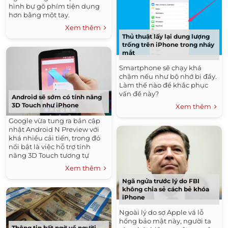
hình bự gõ phím tiện dụng
hơn bằng một tay.
Xem thêm
Thủ thuật lấy lại dung lượng
trống trên iPhone trong nháy
mắt
Smartphone sẽ chạy khá
chậm nếu như bộ nhớ bị đầy.
Làm thế nào để khắc phục
vấn đề này?
Android sẽ sớm có tính năng
3D Touch như iPhone
Xem thêm
Google vừa tung ra bản cập
nhật Android N Preview với
khá nhiều cải tiến, trong đó
nổi bật là việc hỗ trợ tính
năng 3D Touch tương tự
iPhone 6S.
Xem thêm
Ngã ngửa trước lý do FBI
không chia sẻ cách bẻ khóa
iPhone
Ngoài lý do sợ Apple vá lỗ
hổng bảo mật này, người ta
Thông tin bất ngờ về người