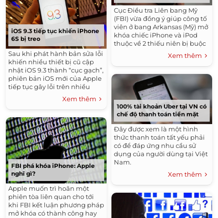
Cục Điều tra Liên bang Mỹ
(FBI) vừa đồng ý giúp công tố
viên ở bang Arkansas (Mỹ) mở
iOS 9.3 tiếp tục khiến iPhone
khóa chiếc iPhone và iPod
6S bị treo
thuộc về 2 thiếu niên bị buộc
tội giết người.
Sau khi phát hành bản sửa lỗi
Xem thêm
khiến nhiều thiết bị cũ cập
nhật iOS 9.3 thành “cục gạch”,
phiên bản iOS mới của Apple
tiếp tục gây lỗi trên nhiều
thiết bị mới.
Xem thêm
100% tài khoản Uber tại VN có
chế độ thanh toán tiền mặt
Đây được xem là một hình
thức thanh toán tất yếu phải
có để đáp ứng nhu cầu sử
dụng của người dùng tại Việt
Nam.
FBI phá khóa iPhone: Apple
nghĩ gì?
Xem thêm
Apple muốn trì hoãn một
phiên tòa liên quan cho tới
khi FBI kết luận phương pháp
mở khóa có thành công hay