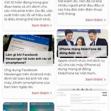
tiết kiệm 3G, nên đã có khá
iOS 10 hiện đang trong giai
nhiều người phải đau đầu vì
đoạn beta và chỉ dành cho
các hóa đơn tiền điện thoại
các nhà phát triển. Do đó, việc
mỗi tháng.
xuất hiện các lỗi về hiệu suất
là điều không thể tránh khỏi.
Xem thêm
Xem thêm
iPhone mạng MobiFone đã
dùng được 4G
Làm gì khi Facebook
Messenger tải toàn ảnh rác về
Apple chính thức mở dịch vụ
smartphone?
4G cho các máy iPhone sử
dụng mạng di động
Ứng dụng Facebook
MobiFone tại Việt Nam.
Messenger trên Android mặc
định tải toàn bộ ảnh tới vào
Xem thêm
máy, khiến smartphone của
bạn tràn ngập rác.
Xem thêm