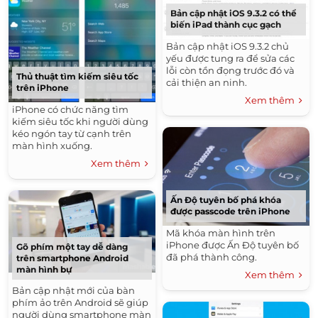
Bản cập nhật iOS 9.3.2 có thể
biến iPad thành cục gạch
Bản cập nhật iOS 9.3.2 chủ
yếu được tung ra để sửa các
lỗi còn tồn đọng trước đó và
Thủ thuật tìm kiếm siêu tốc
cải thiện an ninh.
trên iPhone
Xem thêm
iPhone có chức năng tìm
kiếm siêu tốc khi người dùng
kéo ngón tay từ cạnh trên
màn hình xuống.
Xem thêm
Ấn Độ tuyên bố phá khóa
được passcode trên iPhone
Mã khóa màn hình trên
iPhone được Ấn Độ tuyên bố
Gõ phím một tay dễ dàng
đã phá thành công.
trên smartphone Android
màn hình bự
Xem thêm
Bản cập nhật mới của bàn
phím ảo trên Android sẽ giúp
người dùng smartphone màn