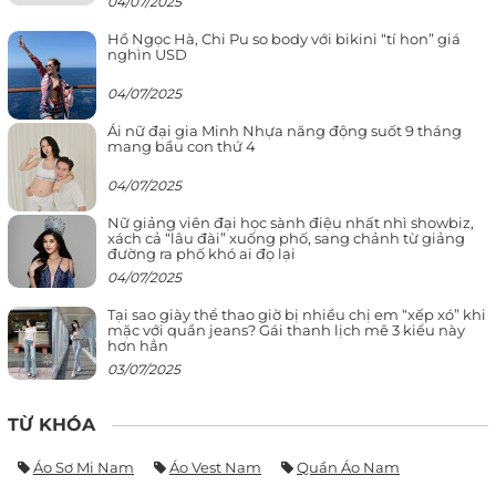
04/07/2025
Hồ Ngọc Hà, Chi Pu so body với bikini “tí hon” giá
nghìn USD
04/07/2025
Ái nữ đại gia Minh Nhựa năng động suốt 9 tháng
mang bầu con thứ 4
04/07/2025
Nữ giảng viên đại học sành điệu nhất nhì showbiz,
xách cả “lâu đài” xuống phố, sang chảnh từ giảng
đường ra phố khó ai đọ lại
04/07/2025
Tại sao giày thể thao giờ bị nhiều chị em “xếp xó” khi
mặc với quần jeans? Gái thanh lịch mê 3 kiểu này
hơn hẳn
03/07/2025
TỪ KHÓA
Áo Sơ Mi Nam
Áo Vest Nam
Quần Áo Nam