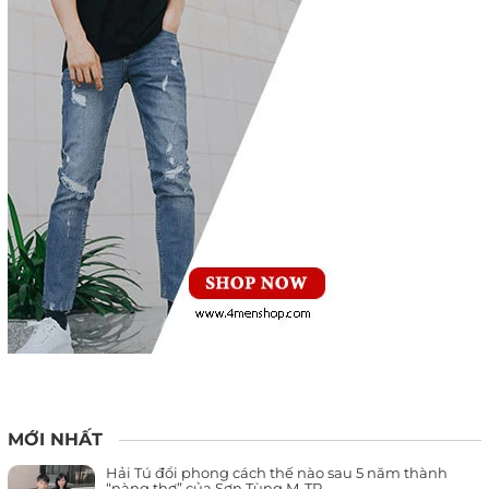
MỚI NHẤT
Hải Tú đổi phong cách thế nào sau 5 năm thành
“nàng thơ” của Sơn Tùng M-TP