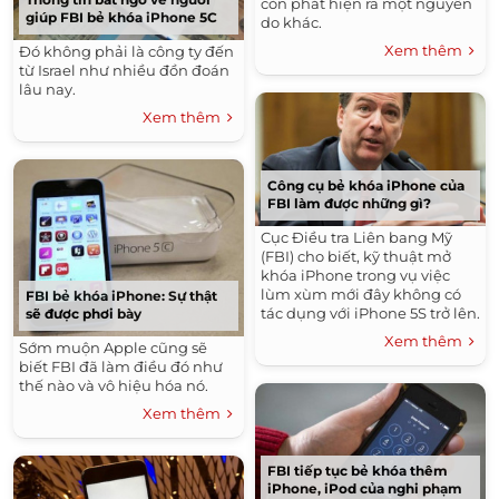
còn phát hiện ra một nguyên
giúp FBI bẻ khóa iPhone 5C
do khác.
Xem thêm
Đó không phải là công ty đến
từ Israel như nhiều đồn đoán
lâu nay.
Xem thêm
Công cụ bẻ khóa iPhone của
FBI làm được những gì?
Cục Điều tra Liên bang Mỹ
(FBI) cho biết, kỹ thuật mở
khóa iPhone trong vụ việc
lùm xùm mới đây không có
FBI bẻ khóa iPhone: Sự thật
tác dụng với iPhone 5S trở lên.
sẽ được phơi bày
Xem thêm
Sớm muộn Apple cũng sẽ
biết FBI đã làm điều đó như
thế nào và vô hiệu hóa nó.
Xem thêm
FBI tiếp tục bẻ khóa thêm
iPhone, iPod của nghi phạm