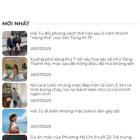
MỚI NHẤT
Hải Tú đổi phong cách thế nào sau 5 năm thành
“nàng thơ” của Sơn Tùng M-TP
05/07/2025
Xuống phố sáng thứ 7 với váy hoa sặc sỡ như Tăng
Thanh Hà, mặc sao để trông điệu đà mà không sến
05/07/2025
Nữ ca sĩ U40 nhưng mặc đẹp hơn cả Gen Z, khi cá
tính bùng cháy, lúc lại bánh bèo như cô nữ chính
ngôn tình
05/07/2025
Hải Tú đi biển không mặc bikini vẫn gây sốt
05/07/2025
Gu ăn mặc của Phương Mỹ Chi ở tuổi 22: Trẻ trung,