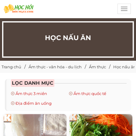
Toggl
navig
HỌC NẤU ĂN
Trang chủ
Ẩm thực - văn hóa - du lịch
Ẩm thực
Học nấu ăn
LỌC DANH MỤC
Ẩm thực 3 miền
Ẩm thực quốc tế
Địa điểm ăn uống