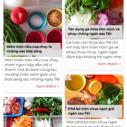
Tận dụng gà thừa làm nộm xé
phay chống ngán sau Tết
Gà luộc còn thừa sau Tết chị
Miến trộn riêu cua chay lạ
em hãy làm món nộm gà xé
miệng vào bữa sáng
phay chua chua, ngòn ngọt
đảm bảo không hề ngán nhé!
Món miến trộn riêu cua chay,
Xem thêm
thơm ngon hấp dẫn với vị
thanh nhẹ ăn kèm cùng rau
muống chần xanh giòn cho
bữa sáng sau những ngày Tết
thật là tuyệt.
Xem thêm
Phở bò trộn chua ngọt giải
ngán sau Tết
Món phở bò trộn chua ngọt
thơm ngon thanh đạm sẽ giải