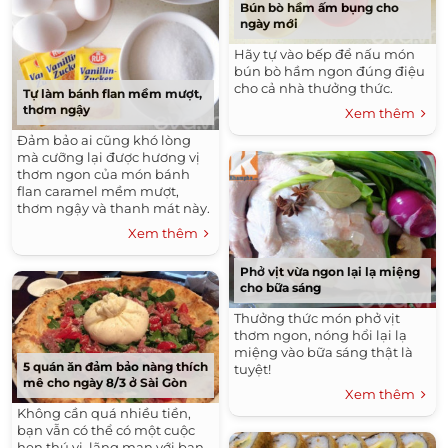
Bún bò hầm ấm bụng cho
ngày mới
Hãy tự vào bếp để nấu món
bún bò hầm ngon đúng điệu
cho cả nhà thưởng thức.
Tự làm bánh flan mềm mượt,
thơm ngậy
Xem thêm
Đảm bảo ai cũng khó lòng
mà cưỡng lại được hương vị
thơm ngon của món bánh
flan caramel mềm mượt,
thơm ngậy và thanh mát này.
Xem thêm
Phở vịt vừa ngon lại lạ miệng
cho bữa sáng
Thưởng thức món phở vịt
thơm ngon, nóng hổi lại lạ
miệng vào bữa sáng thật là
5 quán ăn đảm bảo nàng thích
tuyệt!
mê cho ngày 8/3 ở Sài Gòn
Xem thêm
Không cần quá nhiều tiền,
bạn vẫn có thể có một cuộc
hẹn thú vị, lãng mạn với bạn