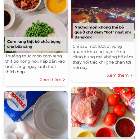
Những món không thể bỏ
qua ở chợ đêm “hot” nhất nhì
Bangkok
Cơm rang thịt bò chắc bụng
Chỉ sau một lượt đi vòng
cho bữa sáng
quanh khu chợ, bạn sẽ no
Thưởng thức món cơm rang
căng bụng mà không hề cảm
thịt bò nóng hổi, hấp dẫn vào
thấy hối tiếc khi ghé chân tới
buổi sáng ngày lạnh thật
nơi này.
thích hợp.
Xem thêm
Xem thêm