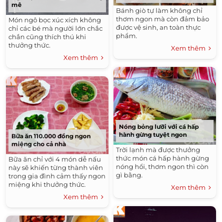
mê
Bánh giò tự làm không chỉ
thơm ngon mà còn đảm bảo
Món ngô bọc xúc xích không
được vệ sinh, an toàn thực
chỉ các bé mà người lớn chắc
phẩm.
chắn cũng thích thú khi
thưởng thức.
Xem thêm
Xem thêm
Nóng bỏng lưỡi với cá hấp
hành gừng tuyệt ngon
Bữa ăn 110.000 đồng ngon
miệng cho cả nhà
Trời lạnh mà được thưởng
thức món cá hấp hành gừng
Bữa ăn chỉ với 4 món dễ nấu
nóng hổi, thơm ngon thì còn
này sẽ khiến từng thành viên
gì bằng.
trong gia đình cảm thấy ngon
miệng khi thưởng thức.
Xem thêm
Xem thêm