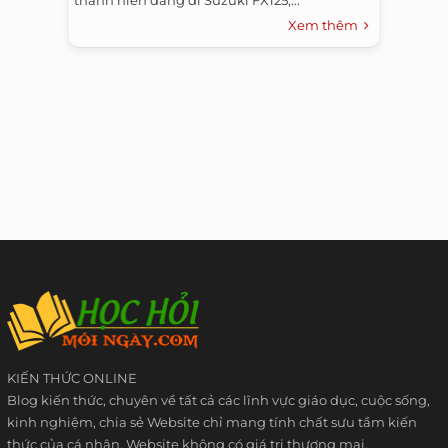
thanh niên đang đi Suzuki FX125,...
Xem thêm
KIẾN THỨC ONLINE
Blog kiến thức, chuyên về tất cả các lĩnh vực giáo dục, cuộc sống,
kinh nghiệm, chia sẻ Website chỉ mang tính chất sưu tầm kiến
thức của cá nhân. Website không có giá trị thương mại.