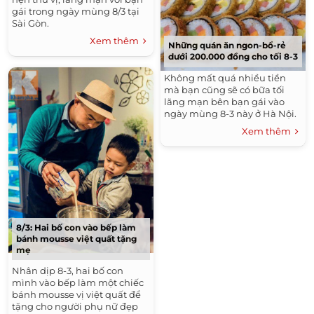
gái trong ngày mùng 8/3 tại
Sài Gòn.
Xem thêm
Những quán ăn ngon-bổ-rẻ
dưới 200.000 đồng cho tối 8-3
Không mất quá nhiều tiền
mà bạn cũng sẽ có bữa tối
lãng mạn bên bạn gái vào
ngày mùng 8-3 này ở Hà Nội.
Xem thêm
8/3: Hai bố con vào bếp làm
bánh mousse việt quất tặng
mẹ
Nhân dịp 8-3, hai bố con
mình vào bếp làm một chiếc
bánh mousse vị việt quất để
tặng cho người phụ nữ đẹp