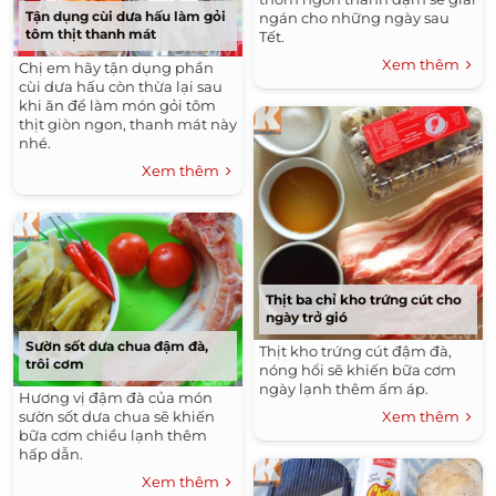
Tận dụng cùi dưa hấu làm gỏi
ngán cho những ngày sau
tôm thịt thanh mát
Tết.
Xem thêm
Chị em hãy tận dụng phần
cùi dưa hấu còn thừa lại sau
khi ăn để làm món gỏi tôm
thịt giòn ngon, thanh mát này
nhé.
Xem thêm
Thịt ba chỉ kho trứng cút cho
ngày trở gió
Sườn sốt dưa chua đậm đà,
Thịt kho trứng cút đậm đà,
trôi cơm
nóng hổi sẽ khiến bữa cơm
ngày lạnh thêm ấm áp.
Hương vị đậm đà của món
Xem thêm
sườn sốt dưa chua sẽ khiến
bữa cơm chiều lạnh thêm
hấp dẫn.
Xem thêm