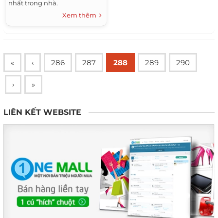
nhất trong nhà.
Xem thêm
«
‹
286
287
288
289
290
›
»
LIÊN KẾT WEBSITE