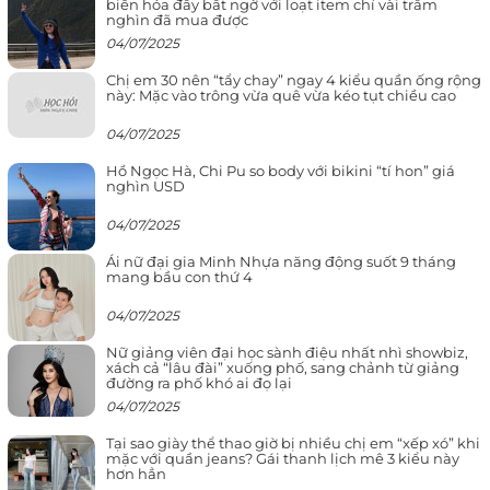
biến hóa đầy bất ngờ với loạt item chỉ vài trăm
nghìn đã mua được
04/07/2025
Chị em 30 nên “tẩy chay” ngay 4 kiểu quần ống rộng
này: Mặc vào trông vừa quê vừa kéo tụt chiều cao
04/07/2025
Hồ Ngọc Hà, Chi Pu so body với bikini “tí hon” giá
nghìn USD
04/07/2025
Ái nữ đại gia Minh Nhựa năng động suốt 9 tháng
mang bầu con thứ 4
04/07/2025
Nữ giảng viên đại học sành điệu nhất nhì showbiz,
xách cả “lâu đài” xuống phố, sang chảnh từ giảng
đường ra phố khó ai đọ lại
04/07/2025
Tại sao giày thể thao giờ bị nhiều chị em “xếp xó” khi
mặc với quần jeans? Gái thanh lịch mê 3 kiểu này
hơn hẳn