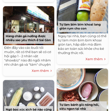
Tự làm bim bim khoai lang
giòn rụm cho con
Ngay tại nhà, bạn cũng có thể
Hàng chân gà nướng được
nhiều sao yêu thích ở Sài Gòn
tự làm món bim bim khoai
giòn tan, hấp dẫn mà đảm
Đến đây vào các buổi tối
bảo an toàn sức khỏe cho bé
muộn, rất có thể bạn sẽ có cơ
thưởng thức rồi.
hội gặp 1 - 2 nhân vật
Xem thêm
"showbiz" nào đó ngồi nhâm
nhi chân gà và "tám" chuyện
rôm rả với bạn bè.
Xem thêm
Tự làm bánh giò nóng hổi,
siêu ngon tại nhà
Ngô bọc xúc xích bé nào cũng