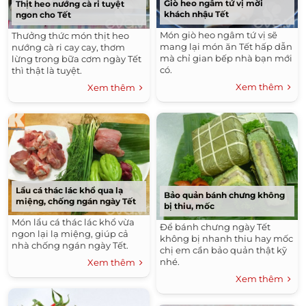
Giò heo ngâm tứ vị mời
Thịt heo nướng cà ri tuyệt
khách nhậu Tết
ngon cho Tết
Món giò heo ngâm tứ vị sẽ
Thưởng thức món thịt heo
mang lại món ăn Tết hấp dẫn
nướng cà ri cay cay, thơm
mà chỉ gian bếp nhà bạn mới
lừng trong bữa cơm ngày Tết
có.
thì thật là tuyệt.
Xem thêm
Xem thêm
Lẩu cá thác lác khổ qua lạ
Bảo quản bánh chưng không
miệng, chống ngán ngày Tết
bị thiu, mốc
Món lẩu cá thác lác khổ vừa
Để bánh chưng ngày Tết
ngon lại lạ miệng, giúp cả
không bị nhanh thiu hay mốc
nhà chống ngán ngày Tết.
chị em cần bảo quản thật kỹ
nhé.
Xem thêm
Xem thêm