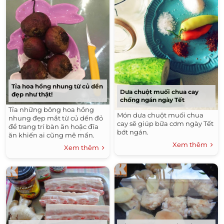
Tỉa hoa hồng nhung từ củ dền
Dưa chuột muối chua cay
đẹp như thật!
chống ngán ngày Tết
Tỉa những bông hoa hồng
Món dưa chuột muối chua
nhung đẹp mắt từ củ dền đỏ
cay sẽ giúp bữa cơm ngày Tết
để trang trí bàn ăn hoặc đĩa
bớt ngán.
ăn khiến ai cũng mê mẩn.
Xem thêm
Xem thêm