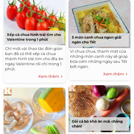
Xếp cà chua hình trái tim cho
5 món canh chua ngon giải
Valentine trong 1 phút
ngán cho Tết
Chỉ một vài thao tác đơn giản
Vị chua chua, thanh mát của
bạn đã có thể xếp cà chua
những món canh này sẽ giúp
thành hình trái tim cho đĩa ăn
bữa cơm những ngày sau Tết
ngày Valentine rồi chỉ trong 1
bớt ngán.
phút.
Xem thêm
Xem thêm
Gỏi cá bò khô ăn mãi chẳng
chán!