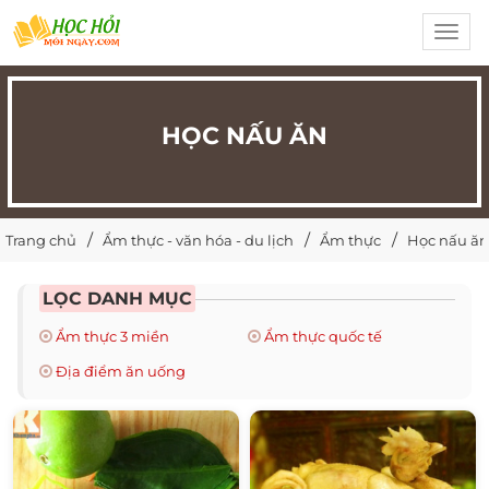
Toggl
navig
HỌC NẤU ĂN
Trang chủ
Ẩm thực - văn hóa - du lịch
Ẩm thực
Học nấu ăn
LỌC DANH MỤC
Ẩm thực 3 miền
Ẩm thực quốc tế
Địa điểm ăn uống