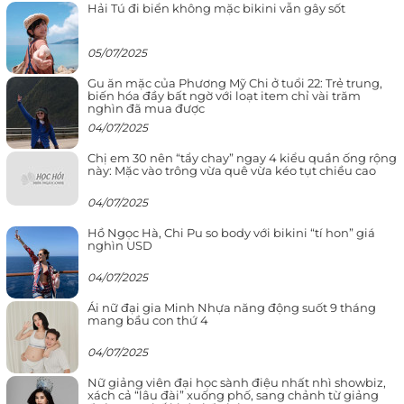
Hải Tú đi biển không mặc bikini vẫn gây sốt
05/07/2025
Gu ăn mặc của Phương Mỹ Chi ở tuổi 22: Trẻ trung,
biến hóa đầy bất ngờ với loạt item chỉ vài trăm
nghìn đã mua được
04/07/2025
Chị em 30 nên “tẩy chay” ngay 4 kiểu quần ống rộng
này: Mặc vào trông vừa quê vừa kéo tụt chiều cao
04/07/2025
Hồ Ngọc Hà, Chi Pu so body với bikini “tí hon” giá
nghìn USD
04/07/2025
Ái nữ đại gia Minh Nhựa năng động suốt 9 tháng
mang bầu con thứ 4
04/07/2025
Nữ giảng viên đại học sành điệu nhất nhì showbiz,
xách cả “lâu đài” xuống phố, sang chảnh từ giảng