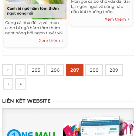
Món gỏi cá bò khô vừa dai dai
lại ngòn ngọt vô cùng hấp
Canh bí ngô hầm tôm thơm
dẫn khi thưởng thức.
ngọt nóng hổi
Xem thêm
Cùng cả nhà đổi vị với món
canh bí ngô hầm tôm thơm
ngọt nóng hổi ngon tuyệt vời.
Xem thêm
«
‹
285
286
287
288
289
›
»
LIÊN KẾT WEBSITE