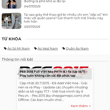
đường ra phố khó ai đọ lại
04/07/2025
Tại sao giày thể thao giờ bị nhiều chị em “xếp xó” khi
mặc với quần jeans? Gái thanh lịch mê 3 kiểu này
hơn hẳn
03/07/2025
TỪ KHÓA
Áo Sơ Mi Nam
Áo Vest Nam
Quần Áo Nam
Thông tin nổi bật
PES 2015 Full Việt hóa PATH 8.1 fix (Up 18/7) -
Play luôn không cần cài đặt phức tạp
​ ​ Cập nhật 20.7.2015 - Đã Add Việt Hoá - Giải
nén ra và Play - Update các chuyển nhượng
diễn ra tới ngày 17.7 - Việt hoá mình lấy ở
Pes.vn. - Pes 2015 (by chepgamepc.com) chơi
Offline. Các bạn muốn chơi...
Xem thêm