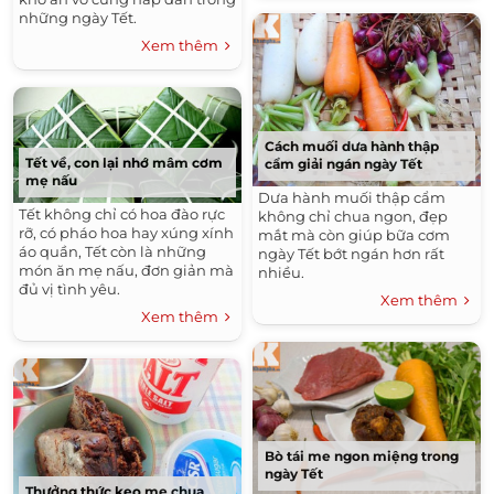
những ngày Tết.
Xem thêm
Cách muối dưa hành thập
Tết về, con lại nhớ mâm cơm
cẩm giải ngán ngày Tết
mẹ nấu
Dưa hành muối thập cẩm
Tết không chỉ có hoa đào rực
không chỉ chua ngon, đẹp
rỡ, có pháo hoa hay xúng xính
mắt mà còn giúp bữa cơm
áo quần, Tết còn là những
ngày Tết bớt ngán hơn rất
món ăn mẹ nấu, đơn giản mà
nhiều.
đủ vị tình yêu.
Xem thêm
Xem thêm
Bò tái me ngon miệng trong
ngày Tết
Thưởng thức kẹo me chua