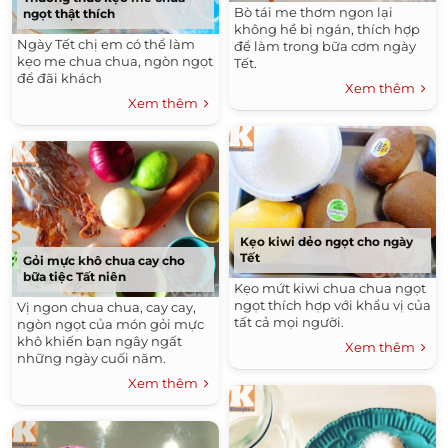
Bò tái me thơm ngon lại
ngọt thật thích
không hề bị ngán, thích hợp
Ngày Tết chị em có thể làm
để làm trong bữa cơm ngày
kẹo me chua chua, ngòn ngọt
Tết.
để đãi khách
Xem thêm
Xem thêm
Kẹo kiwi dẻo ngọt cho ngày
Tết
Gỏi mực khô chua cay cho
bữa tiệc Tất niên
Kẹo mứt kiwi chua chua ngọt
ngọt thích hợp với khẩu vị của
Vị ngon chua chua, cay cay,
tất cả mọi người.
ngòn ngọt của món gỏi mực
khô khiến bạn ngây ngất
Xem thêm
những ngày cuối năm.
Xem thêm