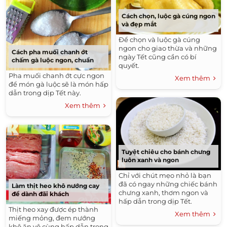
Cách chọn, luộc gà cúng ngon
và đẹp mắt
Để chọn và luộc gà cúng
ngon cho giao thừa và những
Cách pha muối chanh ớt
ngày Tết cũng cần có bí
chấm gà luộc ngon, chuẩn
quyết.
Pha muối chanh ớt cực ngon
Xem thêm
để món gà luộc sẽ là món hấp
dẫn trong dịp Tết này.
Xem thêm
Tuyệt chiêu cho bánh chưng
luôn xanh và ngon
Chỉ với chút mẹo nhỏ là bạn
đã có ngay những chiếc bánh
Làm thịt heo khô nướng cay
chưng xanh, thơm ngon và
để dành đãi khách
hấp dẫn trong dịp Tết.
Thịt heo xay được ép thành
Xem thêm
miếng mỏng, đem nướng
khô ăn vô cùng hấp dẫn trong