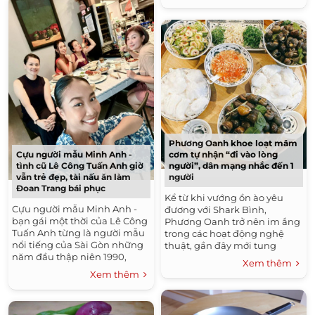
nghiên...
Phương Oanh khoe loạt mâm
cơm tự nhận “đi vào lòng
Cựu người mẫu Minh Anh -
người”, dân mạng nhắc đến 1
tình cũ Lê Công Tuấn Anh giờ
người
vẫn trẻ đẹp, tài nấu ăn làm
Đoan Trang bái phục
Kể từ khi vướng ồn ào yêu
Cựu người mẫu Minh Anh -
đương với Shark Bình,
bạn gái một thời của Lê Công
Phương Oanh trở nên im ắng
Tuấn Anh từng là người mẫu
trong các hoạt động nghệ
nổi tiếng của Sài Gòn những
thuật, gần đây mới tung
năm đầu thập niên 1990,
những clip ca hát. Trên trang
Xem thêm
cùng thời với Trịnh Kim Chi,
cá nhân của cô chủ yếu khoe
Xem thêm
Trương Ngọc Ánh, Hà Kiều...
những...