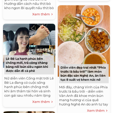
đình...
Hướng dẫn cách nấu thịt bò
kho ngon Bí quyết nấu thịt bò
kho ngon Thịt bò kho ăn với
Xem thêm
gì,...
Lê Bê La hạnh phúc bên
chồng mới, trả công chàng
bằng nồi bún siêu ngon khi
Diễn viên đẹp trai nhất “Phía
được dẫn đi cà phê
trước là bầu trời” làm món
bún đặc sản Nghệ An, ăn liên
Nữ diễn viên Cổng mặt trời Lê
tục 8 suất vợ khen nức nở
Bê La đang có cuộc sống
hạnh phúc bên chồng mới
Mới đây, chàng Vinh của Phía
khi âm thầm tái hôn và sinh
trước là bầu trời - diễn viên
con gái sau nhiều năm lặng
Văn Anh đã khoe món bún
lẽ ly hôn người chồng đầu
mang hương vị của quê
Xem thêm
tiên. Danh tính ông xã hiện...
hương Nghệ An do anh tự tay
làm. Ông xã của Tú Vi cho
Xem thêm
biết: "Sau bao nhiêu lần