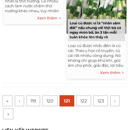
nhất là thịt nướng. Có nhiều
cách làm nước chấm thịt
nướng khác nhau, tuy nhiên
không phải công thức nào
Xem thêm
cũng...
Loại củ được ví là “nhân sâm
đất” nấu chung với thịt bò có
ngay món bổ, ăn 3 lần mỗi
tuần khỏe lên thấy rõ
Loại củ được nhắc đến là củ
cải. Theo y học cổ truyền, củ
cải rất nhiều công dụng. Nó
không chỉ giúp khử khí, giữ
ẩm cho phổi, giải độc, lợi tiểu
mà còn hỗ trợ nhuận tràng.
Xem thêm
Các...
«
‹
119
120
121
122
123
›
»