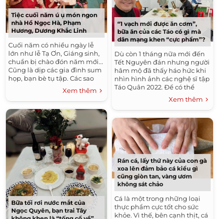
Tiệc cuối năm ú ụ món ngon
nhà Hồ Ngọc Hà, Phạm
“1 vạch mới được ăn cơm”,
Hương, Dương Khắc Linh
bữa ăn của các Táo có gì mà
dân mạng khen “cực phẩm”?
Cuối năm có nhiều ngày lễ
lớn như lễ Tạ Ơn, Giáng sinh,
Dù còn 1 tháng nữa mới đến
chuẩn bị chào đón năm mới...
Tết Nguyên đán nhưng người
Cũng là dịp các gia đình sum
hâm mộ đã thấy háo hức khi
họp, bạn bè tụ tập. Các sao
nhìn hình ảnh các nghệ sĩ tập
Việt cũng chuẩn bị cho
Táo Quân 2022. Để có thể
Xem thêm
những bữa tiệc...
đem đến niềm vui cho khán
Xem thêm
giả trong dịp cuối...
Rán cá, lấy thứ này của con gà
xoa lên đảm bảo cá kiểu gì
cũng giòn tan, vàng ươm
không sát chảo
Cá là một trong những loại
Bữa tối rơi nước mắt của
thực phẩm cực tốt cho sức
Ngọc Quyên, bạn trai Tây
khỏe. Vì thế, bên cạnh thịt, cá
không khen là “tống cổ về”