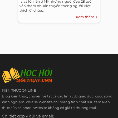
ra và lớn lên ở Mỹ nhưng người đẹp 28 tuổi
vẫn thấm nhuần truyền thống người Việt,
thích đi chùa...
Xem thêm
KIẾN THỨC ONLINE
Blog kiến thức, chuyên về tất cả các lĩnh vực giáo dục, cuộc sống,
kinh nghiệm, chia sẻ Website chỉ mang tính chất sưu tầm kiến
thức của cá nhân. Website không có giá trị thương mại.
Chi tiết góp ý gửi về email: