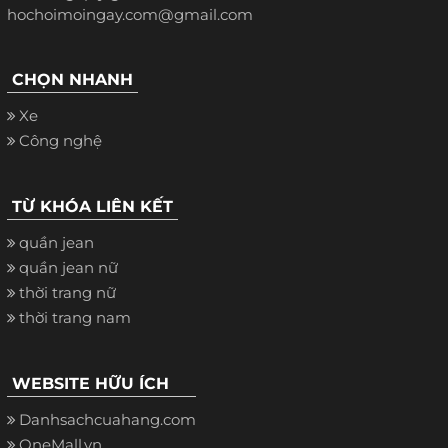
hochoimoingay.com@gmail.com
CHỌN NHANH
Xe
Công nghệ
TỪ KHÓA LIÊN KẾT
quần jean
quần jean nữ
thời trang nữ
thời trang nam
WEBSITE HỮU ÍCH
Danhsachcuahang.com
OneMall.vn