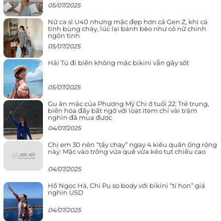
05/07/2025
Nữ ca sĩ U40 nhưng mặc đẹp hơn cả Gen Z, khi cá
tính bùng cháy, lúc lại bánh bèo như cô nữ chính
ngôn tình
05/07/2025
Hải Tú đi biển không mặc bikini vẫn gây sốt
05/07/2025
Gu ăn mặc của Phương Mỹ Chi ở tuổi 22: Trẻ trung,
biến hóa đầy bất ngờ với loạt item chỉ vài trăm
nghìn đã mua được
04/07/2025
Chị em 30 nên “tẩy chay” ngay 4 kiểu quần ống rộng
này: Mặc vào trông vừa quê vừa kéo tụt chiều cao
04/07/2025
Hồ Ngọc Hà, Chi Pu so body với bikini “tí hon” giá
nghìn USD
04/07/2025