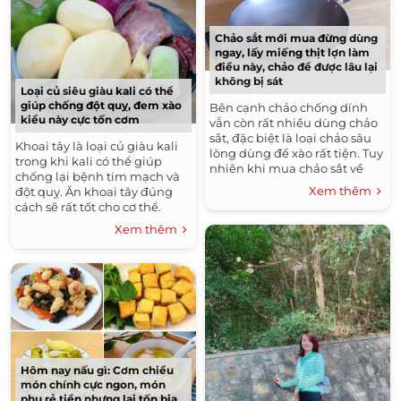
Chảo sắt mới mua đừng dùng
ngay, lấy miếng thịt lợn làm
điều này, chảo để được lâu lại
không bị sát
Loại củ siêu giàu kali có thể
giúp chống đột quỵ, đem xào
Bên cạnh chảo chống dính
kiểu này cực tốn cơm
vẫn còn rất nhiều dùng chảo
sắt, đặc biệt là loại chảo sâu
Khoai tây là loại củ giàu kali
lòng dùng để xào rất tiện. Tuy
trong khi kali có thể giúp
nhiên khi mua chảo sắt về
chống lại bệnh tim mạch và
bạn đừng chỉ rửa qua rồi
Xem thêm
đột quỵ. Ăn khoai tây đúng
dùng ngay. Nếu...
cách sẽ rất tốt cho cơ thể.
Nguyên liệu: - 3 củ khoai tây, 1
Xem thêm
ớt xanh để xào,...
Hôm nay nấu gì: Cơm chiều
món chính cực ngon, món
phụ rẻ tiền nhưng lại tốn bia