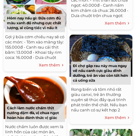
ngọt: 40.000đ - Canh nấm
kim châm cà chua: 26.000đ -
Dưa chuột trộn chua ngọt:
Hôm nay nấu gì: Bữa cơm đủ
10.000đ - Đậu phụ chiên
Xem thêm
màu xanh đỏ nhưng cực chất
trứng: 13.000đ Tổng:...
lượng, ai cũng tiếc vì nấu ít
Gợi ý bữa cơm chiều nay sẽ có
các món: - Tôm xào măng tây:
155.000đ - Canh rau cải thịt
bằm: 13.000đ - Khoai tây rim
coca: 16.000đ - Dưa chuột
trộn: 10.000đ Tổng: 194.000đ
Xem thêm
Đi chợ găp rau này mua ngay
Nguyên...
về nấu canh cực giàu dinh
dưỡng, trẻ ăn vào còn tốt hơn
cả uống sữa
Rong biển và tôm nhỏ rất
giàu canxi, trẻ ăn thường
xuyên sẽ thúc đẩy quá trình
phát triển thể chất. Nếu bạn
Cách làm nước chấm thịt
nấu canh có sự kết hợp 2
nướng đậm đà, vị chua ngọt
nguyên liệu này chẳng
Xem thêm
hoàn hảo đánh thức vị giác
những ngon mà còn rất tốt
cho...
Nước chấm luôn được xem là
linh hồn của các món ăn,