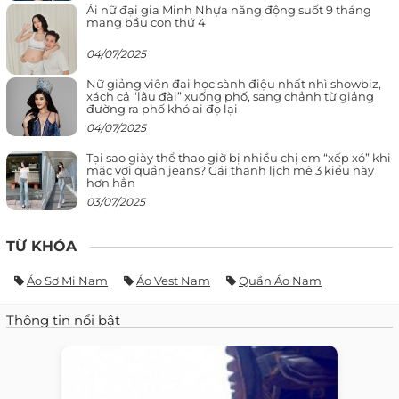
Ái nữ đại gia Minh Nhựa năng động suốt 9 tháng
mang bầu con thứ 4
04/07/2025
Nữ giảng viên đại học sành điệu nhất nhì showbiz,
xách cả “lâu đài” xuống phố, sang chảnh từ giảng
đường ra phố khó ai đọ lại
04/07/2025
Tại sao giày thể thao giờ bị nhiều chị em “xếp xó” khi
mặc với quần jeans? Gái thanh lịch mê 3 kiểu này
hơn hẳn
03/07/2025
TỪ KHÓA
Áo Sơ Mi Nam
Áo Vest Nam
Quần Áo Nam
Thông tin nổi bật