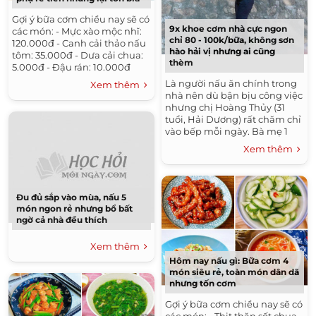
Gợi ý bữa cơm chiều nay sẽ có
9x khoe cơm nhà cực ngon
các món: - Mực xào mộc nhĩ:
chỉ 80 - 100k/bữa, không sơn
120.000đ - Canh cải thảo nấu
hào hải vị nhưng ai cũng
tôm: 35.000đ - Dưa cải chua:
thèm
5.000đ - Đậu rán: 10.000đ
Tổng: 150.000đ Nguyên liệu:
Là người nấu ăn chính trong
Xem thêm
-...
nhà nên dù bận bịu công việc
nhưng chị Hoàng Thủy (31
tuổi, Hải Dương) rất chăm chỉ
vào bếp mỗi ngày. Bà mẹ 1
con tâm sự, nấu ăn chính là
Xem thêm
một trong những sở...
Đu đủ sắp vào mùa, nấu 5
món ngon rẻ nhưng bổ bất
ngờ cả nhà đều thích
Xem thêm
Hôm nay nấu gì: Bữa cơm 4
món siêu rẻ, toàn món dân dã
nhưng tốn cơm
Gợi ý bữa cơm chiều nay sẽ có
các món: - Thịt thăn sốt chua