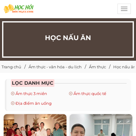
Toggl
navig
HỌC NẤU ĂN
Trang chủ
Ẩm thực - văn hóa - du lịch
Ẩm thực
Học nấu ăn
LỌC DANH MỤC
Ẩm thực 3 miền
Ẩm thực quốc tế
Địa điểm ăn uống