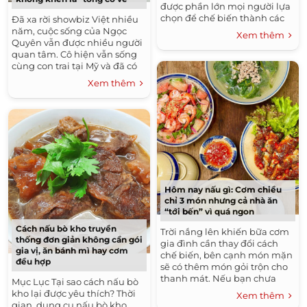
được phần lớn mọi người lựa
chọn để chế biến thành các
Đã xa rời showbiz Việt nhiều
món ăn cho gia đình. Có
năm, cuộc sống của Ngọc
Xem thêm
thường được...
Quyên vẫn được nhiều người
quan tâm. Cô hiện vẫn sống
cùng con trai tại Mỹ và đã có
bạn trai mới. Người đẹp sinh
Xem thêm
năm 1988 ít khi...
Hôm nay nấu gì: Cơm chiều
chỉ 3 món nhưng cả nhà ăn
“tới bến” vì quá ngon
Cách nấu bò kho truyền
Trời nắng lên khiến bữa cơm
thống đơn giản không cần gói
gia đình cần thay đổi cách
gia vị, ăn bánh mì hay cơm
chế biến, bên cạnh món mặn
đều hợp
sẽ có thêm món gỏi trộn cho
thanh mát. Nếu bạn chưa
Mục Lục Tại sao cách nấu bò
nghĩ ra phải nấu gì có thể
kho lại được yêu thích? Thời
Xem thêm
tham khảo bữa cơm gia
gian, dụng cụ nấu bò kho