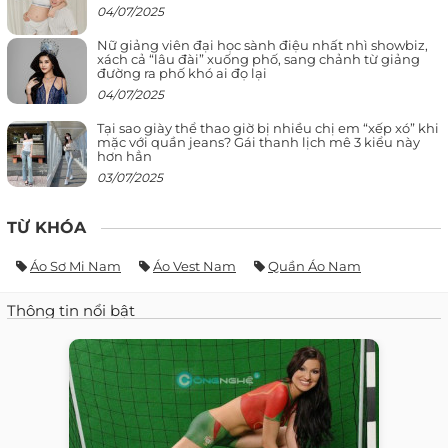
04/07/2025
Nữ giảng viên đại học sành điệu nhất nhì showbiz,
xách cả “lâu đài” xuống phố, sang chảnh từ giảng
đường ra phố khó ai đọ lại
04/07/2025
Tại sao giày thể thao giờ bị nhiều chị em “xếp xó” khi
mặc với quần jeans? Gái thanh lịch mê 3 kiểu này
hơn hẳn
03/07/2025
TỪ KHÓA
Áo Sơ Mi Nam
Áo Vest Nam
Quần Áo Nam
Thông tin nổi bật