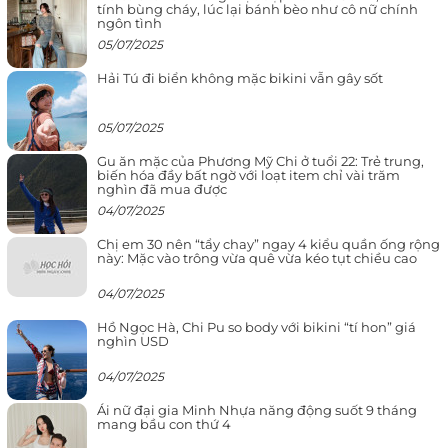
tính bùng cháy, lúc lại bánh bèo như cô nữ chính
ngôn tình
05/07/2025
Hải Tú đi biển không mặc bikini vẫn gây sốt
05/07/2025
Gu ăn mặc của Phương Mỹ Chi ở tuổi 22: Trẻ trung,
biến hóa đầy bất ngờ với loạt item chỉ vài trăm
nghìn đã mua được
04/07/2025
Chị em 30 nên “tẩy chay” ngay 4 kiểu quần ống rộng
này: Mặc vào trông vừa quê vừa kéo tụt chiều cao
04/07/2025
Hồ Ngọc Hà, Chi Pu so body với bikini “tí hon” giá
nghìn USD
04/07/2025
Ái nữ đại gia Minh Nhựa năng động suốt 9 tháng
mang bầu con thứ 4