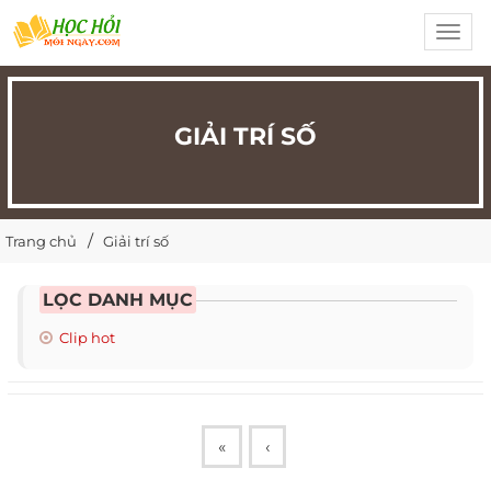
Toggl
navig
GIẢI TRÍ SỐ
Trang chủ
Giải trí số
LỌC DANH MỤC
Clip hot
«
‹