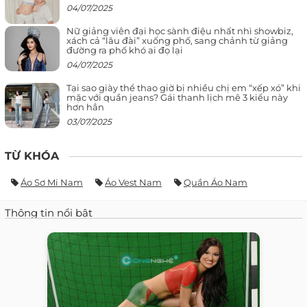
04/07/2025
Nữ giảng viên đại học sành điệu nhất nhì showbiz,
xách cả “lâu đài” xuống phố, sang chảnh từ giảng
đường ra phố khó ai đọ lại
04/07/2025
Tại sao giày thể thao giờ bị nhiều chị em “xếp xó” khi
mặc với quần jeans? Gái thanh lịch mê 3 kiểu này
hơn hẳn
03/07/2025
TỪ KHÓA
Áo Sơ Mi Nam
Áo Vest Nam
Quần Áo Nam
Thông tin nổi bật