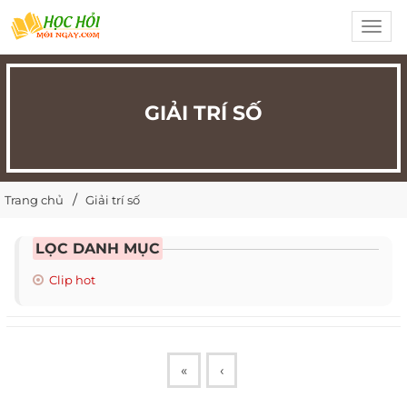
Toggl
navig
GIẢI TRÍ SỐ
Trang chủ
Giải trí số
LỌC DANH MỤC
Clip hot
«
‹