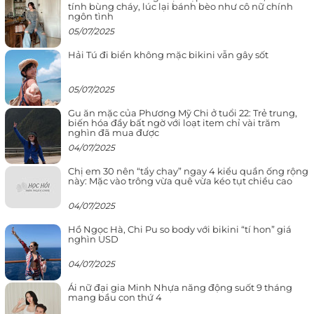
tính bùng cháy, lúc lại bánh bèo như cô nữ chính
ngôn tình
05/07/2025
Hải Tú đi biển không mặc bikini vẫn gây sốt
05/07/2025
Gu ăn mặc của Phương Mỹ Chi ở tuổi 22: Trẻ trung,
biến hóa đầy bất ngờ với loạt item chỉ vài trăm
nghìn đã mua được
04/07/2025
Chị em 30 nên “tẩy chay” ngay 4 kiểu quần ống rộng
này: Mặc vào trông vừa quê vừa kéo tụt chiều cao
04/07/2025
Hồ Ngọc Hà, Chi Pu so body với bikini “tí hon” giá
nghìn USD
04/07/2025
Ái nữ đại gia Minh Nhựa năng động suốt 9 tháng
mang bầu con thứ 4