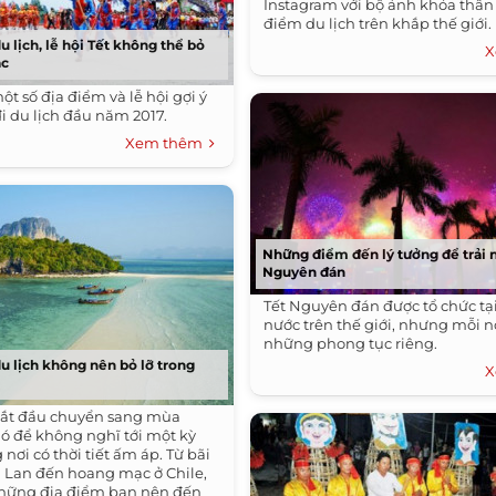
Instagram với bộ ảnh khỏa thân 
điểm du lịch trên khắp thế giới.
 lịch, lễ hội Tết không thể bỏ
X
ắc
ột số địa điểm và lễ hội gợi ý
i du lịch đầu năm 2017.
Xem thêm
Những điểm đến lý tưởng để trải
Nguyên đán
Tết Nguyên đán được tổ chức tạ
nước trên thế giới, nhưng mỗi nơ
những phong tục riêng.
 lịch không nên bỏ lỡ trong
X
bắt đầu chuyển sang mùa
hó để không nghĩ tới một kỳ
nơi có thời tiết ấm áp. Từ bãi
i Lan đến hoang mạc ở Chile,
những địa điểm bạn nên đến