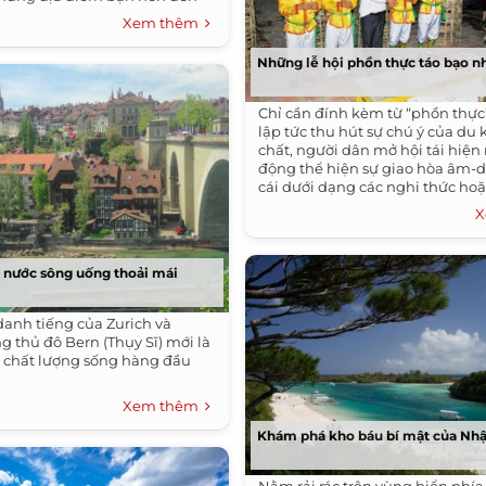
Hai.
Xem thêm
Những lễ hội phồn thực táo bạo n
Chỉ cần đính kèm từ “phồn thực”,
lập tức thu hút sự chú ý của du
chất, người dân mở hội tái hiệ
động thể hiện sự giao hòa âm-
cái dưới dạng các nghi thức hoặ
bởi họ tin rằng cây cối, muôn vậ
X
theo mà sinh sôi, nảy nở nhanh
 nước sông uống thoải mái
danh tiếng của Zurich và
 thủ đô Bern (Thụy Sĩ) mới là
 chất lượng sống hàng đầu
Xem thêm
Khám phá kho báu bí mật của Nhậ