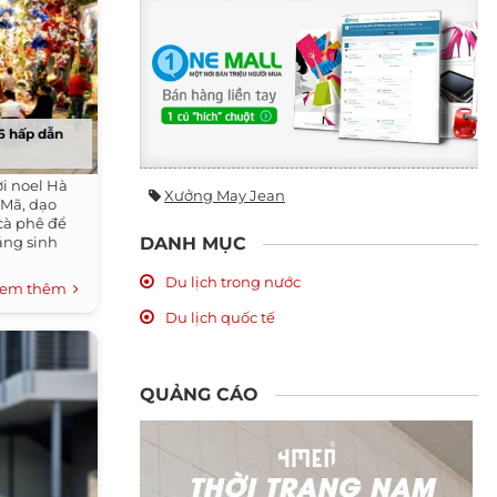
6 hấp dẫn
ơi noel Hà
Xưởng May Jean
 Mã, dạo
cà phê để
DANH MỤC
áng sinh
Du lịch trong nước
em thêm
Du lịch quốc tế
QUẢNG CÁO