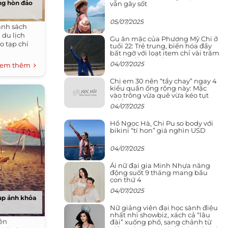
ng hòn đảo
vẫn gây sốt
05/07/2025
anh sách
du lịch
Gu ăn mặc của Phương Mỹ Chi ở
o tạp chí
tuổi 22: Trẻ trung, biến hóa đầy
bất ngờ với loạt item chỉ vài trăm
nghìn đã mua được
04/07/2025
em thêm
Chị em 30 nên “tẩy chay” ngay 4
kiểu quần ống rộng này: Mặc
vào trông vừa quê vừa kéo tụt
chiều cao
04/07/2025
Hồ Ngọc Hà, Chi Pu so body với
bikini “tí hon” giá nghìn USD
04/07/2025
Ái nữ đại gia Minh Nhựa năng
động suốt 9 tháng mang bầu
con thứ 4
04/07/2025
hụp ảnh khỏa
Nữ giảng viên đại học sành điệu
nhất nhì showbiz, xách cả “lâu
rên
đài” xuống phố, sang chảnh từ