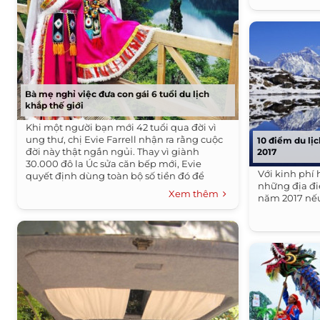
Bà mẹ nghỉ việc đưa con gái 6 tuổi du lịch
khắp thế giới
Khi một người bạn mới 42 tuổi qua đời vì
ung thư, chị Evie Farrell nhận ra rằng cuộc
10 điểm du lị
đời này thật ngắn ngủi. Thay vì giành
2017
30.000 đô la Úc sửa căn bếp mới, Evie
Với kinh phí 
quyết định dùng toàn bộ số tiền đó để
những địa đi
cùng con gái vi vu.
Xem thêm
năm 2017 nếu