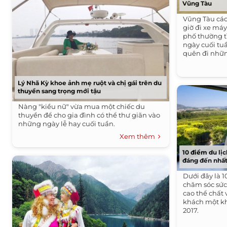
Vũng Tàu
Vũng Tàu các
giờ đi xe má
phố thường t
ngày cuối tu
quên đi nhữ
sống.
Lý Nhã Kỳ khoe ảnh mẹ ruột và chị gái trên du
thuyền sang trọng mới tậu
Nàng "kiều nữ" vừa mua một chiếc du
thuyền để cho gia đình có thể thư giãn vào
những ngày lễ hay cuối tuần.
Xem thêm
10 điểm du lị
đáng đến nhất
Dưới đây là 1
chăm sóc sứ
cao thể chất 
khách một kh
2017.