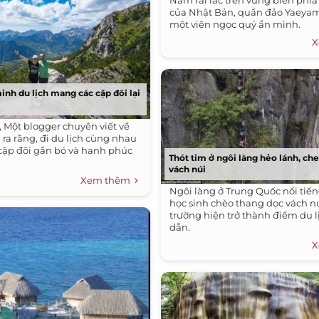
Nằm rải rác trên vùng biển phí
của Nhật Bản, quần đảo Yaeyama
một viên ngọc quý ẩn mình.
X
inh du lịch mang các cặp đôi lại
, Một blogger chuyên viết về
ỉ ra rằng, đi du lịch cùng nhau
 cặp đôi gắn bó và hạnh phúc
Thót tim ở ngôi làng hẻo lánh, che
vách núi
Xem thêm
Ngôi làng ở Trung Quốc nổi tiến
học sinh chèo thang dọc vách nú
trường hiện trở thành điểm du 
dẫn.
X