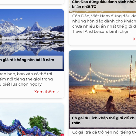
Côn Đảo đứng đầu danh sách nhữ
bí ẩn nhất TG
Côn Đảo, Việt Nam đứng đầu d
những hòn đảo dành cho khách 
chứa nhiều bí ẩn nhất thế giới d
Travel And Leisure bình chọn.
X
ch giá rẻ không nên bỏ lỡ năm
hạn hẹp, bạn vẫn có thể tới
ểm nổi tiếng thế giới trong
 biết lựa chọn hợp lý.
Xem thêm
Cô gái du lịch khắp thế giới để c
thân
Cô gái trẻ đã trở nên nổi tiếng t