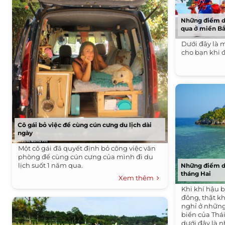
Những điểm du
qua ở miền B
Dưới đây là m
cho bạn khi đ
Cô gái bỏ việc để cùng cún cưng du lịch dài
ngày
Một cô gái đã quyết định bỏ công việc văn
phòng để cùng cún cưng của mình đi du
lịch suốt 1 năm qua.
Những điểm du
tháng Hai
Xem thêm
Khi khí hậu 
đông, thật k
nghỉ ở những 
biển của Thá
dưới đây là 