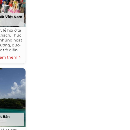
hất Việt Nam
 lễ hội ở ta
 khách. Thực
n những hoạt
dương, đực-
c trò diễn
t bắt chước
em thêm
 chóng.
t Bản