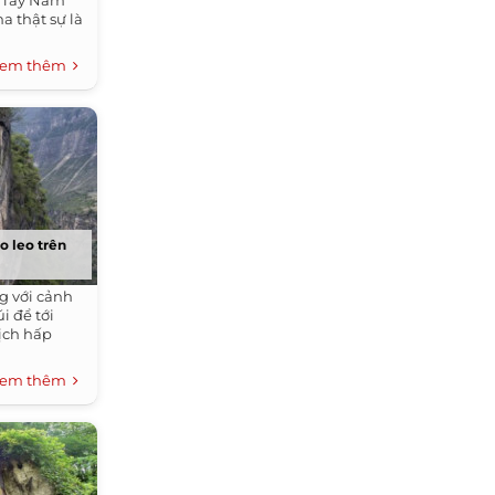
a Tây Nam
 thật sự là
em thêm
o leo trên
g với cảnh
i để tới
lịch hấp
em thêm