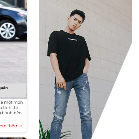
quần
 là một món
 tính thì
ng bánh bèo
em thêm