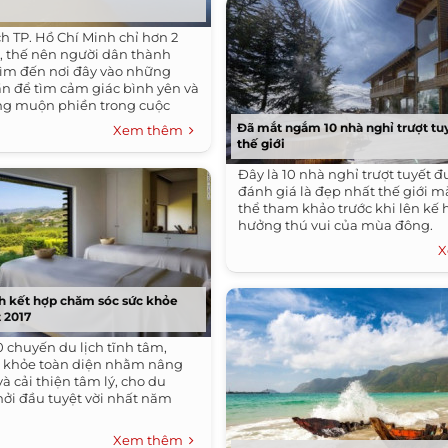
h TP. Hồ Chí Minh chỉ hơn 2
y, thế nên người dân thành
ìm đến nơi đây vào những
ần để tìm cảm giác bình yên và
ng muộn phiền trong cuộc
Đã mắt ngắm 10 nhà nghỉ trượt tu
Xem thêm
thế giới
Đây là 10 nhà nghỉ trượt tuyết 
đánh giá là đẹp nhất thế giới m
thể tham khảo trước khi lên kế 
hưởng thú vui của mùa đông.
X
ch kết hợp chăm sóc sức khỏe
 2017
0 chuyến du lịch tĩnh tâm,
c khỏe toàn diện nhằm nâng
và cải thiện tâm lý, cho du
ởi đầu tuyệt vời nhất năm
Xem thêm