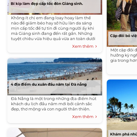
Bí kíp làm đẹp cấp tốc đón Giáng sinh.
Không ít chị em đang loay hoay làm thế
nào để giảm béo hay sở hữu làn da sáng
mịn cấp tốc để tự tin đi cùng người ấy khi
mà Giáng sinh đang đến rất gần. Những
Cặp đôi bỏ việ
tuyệt chiêu vừa hiệu quả vừa an toàn dưới
đây sẽ giúp các quý cô nhanh chóng sở hữu
Xem thêm
vẻ đẹp rạng rỡ, trẻ trung.
Một cặp đôi đ
hưởng kỳ ngh
gia trong hơ
4 địa điểm du xuân đầu năm tại Đà nẵng
Đà Nẵng là một trong những địa điểm hút
khách du lịch đầu năm mới bởi cảnh sắc
đẹp, thơ mộng và con người thân thiện.
Xem thêm
Khám phá nhữn