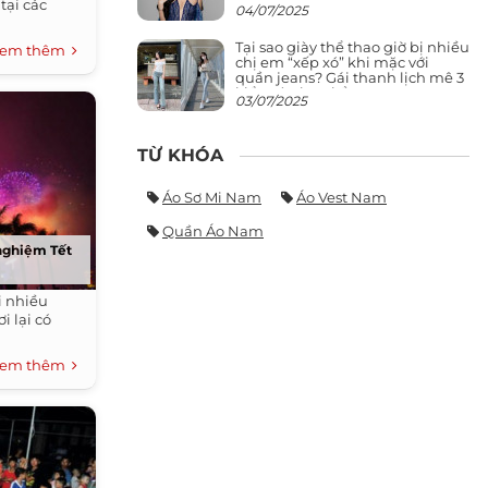
giảng đường ra phố khó ai đọ lại
tại các
04/07/2025
Tại sao giày thể thao giờ bị nhiều
em thêm
chị em “xếp xó” khi mặc với
quần jeans? Gái thanh lịch mê 3
kiểu này hơn hẳn
03/07/2025
TỪ KHÓA
Áo Sơ Mi Nam
Áo Vest Nam
Quần Áo Nam
 nghiệm Tết
i nhiều
i lại có
em thêm