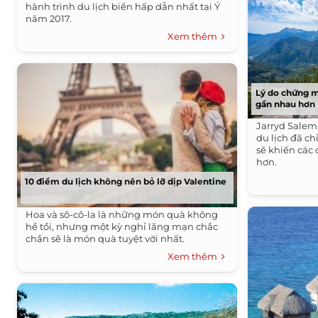
hành trình du lịch biển hấp dẫn nhất tại Ý
năm 2017.
Xem thêm
Lý do chứng m
gần nhau hơn
Jarryd Salem
du lịch đã ch
sẽ khiến các
hơn.
10 điểm du lịch không nên bỏ lỡ dịp Valentine
Hoa và sô-cô-la là những món quà không
hề tồi, nhưng một kỳ nghỉ lãng mạn chắc
chắn sẽ là món quà tuyệt vời nhất.
Xem thêm