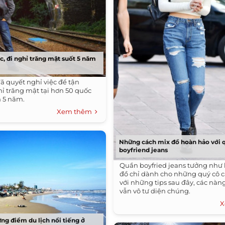
c, đi nghỉ trăng mật suốt 5 năm
ã quyết nghỉ việc để tận
ỉ trăng mật tại hơn 50 quốc
n 5 năm.
Xem thêm
Những cách mix đồ hoàn hảo với 
boyfriend jeans
Quần boyfried jeans tưởng như
đồ chỉ dành cho những quý cô cá
với những tips sau đây, các nà
vẫn vô tư diện chúng.
X
g điểm du lịch nổi tiếng ở