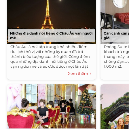
Những địa danh nổi tiếng ở Châu Âu vạn người
Cận cảnh căn 
mê
giới
Châu Âu là nơi tập trung khá nhiều điểm
Phòng Suite 
du lịch thú vị với những kỳ quan đã trở
khách trú ng
thành biểu tượng của thế giới. Cùng điểm
thang máy, p
qua những địa danh nổi tiếng ở Châu Âu
chống đạn… c
vạn người mê và ao ước được một lần đặt
1.000 m2.
chân đến.
Xem thêm