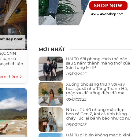
yết đẹp nhất
MỚI NHẤT
được CNN
à bạn có
Hải Tú đổi phong cách thế nào
sau 5 năm thành “nàng thơ” của
hoạch đi tận
Sơn Tùng M-TP
05/07/2025
em thêm
Xuống phố sáng thứ 7 với váy
hoa sặc sỡ như Tăng Thanh Hà,
mặc sao để trông điệu đà mà
không sến
05/07/2025
Nữ ca sĩ U40 nhưng mặc đẹp
hơn cả Gen Z, khi cá tính bùng
cháy, lúc lại bánh bèo như cô nữ
chính ngôn tình
05/07/2025
Hải Tú đi biển không mặc bikini