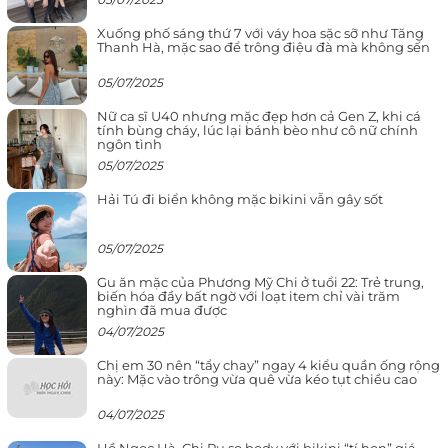
Xuống phố sáng thứ 7 với váy hoa sặc sỡ như Tăng
Thanh Hà, mặc sao để trông điệu đà mà không sến
05/07/2025
Nữ ca sĩ U40 nhưng mặc đẹp hơn cả Gen Z, khi cá
tính bùng cháy, lúc lại bánh bèo như cô nữ chính
ngôn tình
05/07/2025
Hải Tú đi biển không mặc bikini vẫn gây sốt
05/07/2025
Gu ăn mặc của Phương Mỹ Chi ở tuổi 22: Trẻ trung,
biến hóa đầy bất ngờ với loạt item chỉ vài trăm
nghìn đã mua được
04/07/2025
Chị em 30 nên “tẩy chay” ngay 4 kiểu quần ống rộng
này: Mặc vào trông vừa quê vừa kéo tụt chiều cao
04/07/2025