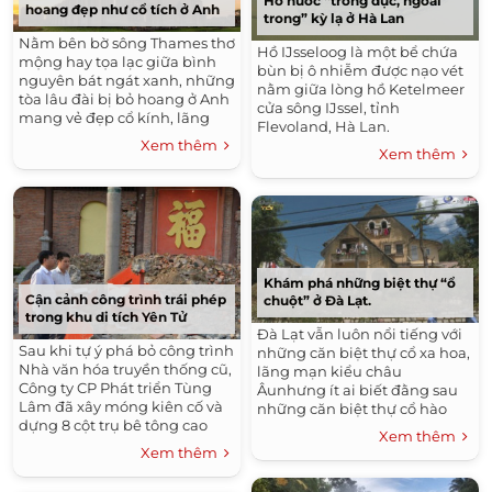
Hồ nước “trong đục, ngoài
hoang đẹp như cổ tích ở Anh
trong” kỳ lạ ở Hà Lan
Nằm bên bờ sông Thames thơ
Hồ IJsseloog là một bể chứa
mộng hay tọa lạc giữa bình
bùn bị ô nhiễm được nạo vét
nguyên bát ngát xanh, những
nằm giữa lòng hồ Ketelmeer
tòa lâu đài bị bỏ hoang ở Anh
cửa sông IJssel, tỉnh
mang vẻ đẹp cổ kính, lãng
Flevoland, Hà Lan.
mạn.
Xem thêm
Xem thêm
Khám phá những biệt thự “ổ
Cận cảnh công trình trái phép
chuột” ở Đà Lạt.
trong khu di tích Yên Tử
Đà Lạt vẫn luôn nổi tiếng với
Sau khi tự ý phá bỏ công trình
những căn biệt thự cổ xa hoa,
Nhà văn hóa truyền thống cũ,
lãng mạn kiểu châu
Công ty CP Phát triển Tùng
Âunhưng ít ai biết đằng sau
Lâm đã xây móng kiên cố và
những căn biệt thự cổ hào
dựng 8 cột trụ bê tông cao
nhoáng đólà cả một nỗi niềm
Xem thêm
hơn 2m trong khu vực nhà ga
của những người dân sống
Xem thêm
Cáp treo 1 – khu di tích Yên Tử
trong những ngôi biệt thự cổ
(Quảng Ninh).
này.