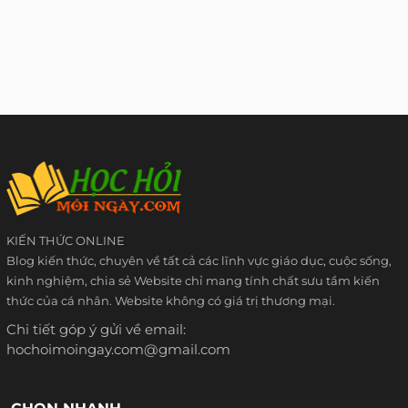
KIẾN THỨC ONLINE
Blog kiến thức, chuyên về tất cả các lĩnh vực giáo dục, cuộc sống,
kinh nghiệm, chia sẻ Website chỉ mang tính chất sưu tầm kiến
thức của cá nhân. Website không có giá trị thương mại.
Chi tiết góp ý gửi về email:
hochoimoingay.com@gmail.com