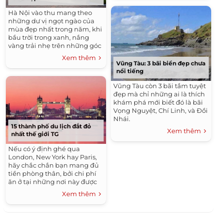
Hà Nội vào thu mang theo
những dư vị ngọt ngào của
mùa đẹp nhất trong năm, khi
bầu trời trong xanh, nắng
vàng trải nhẹ trên những góc
phố, ngọn cây báo hiệu mùa
Xem thêm
thu đã về.
Vũng Tàu: 3 bãi biển đẹp chưa
nổi tiếng
Vũng Tàu còn 3 bãi tắm tuyệt
đẹp mà chỉ những ai là thích
khám phá mới biết đó là bãi
Vọng Nguyệt, Chí Linh, và Đồi
Nhái.
15 thành phố du lịch đắt đỏ
Xem thêm
nhất thế giới TG
Nếu có ý định ghé qua
London, New York hay Paris,
hãy chắc chắn bạn mang đủ
tiền phòng thân, bởi chi phí
ăn ở tại những nơi này được
đánh giá là đắt nhất thế giới.
Xem thêm