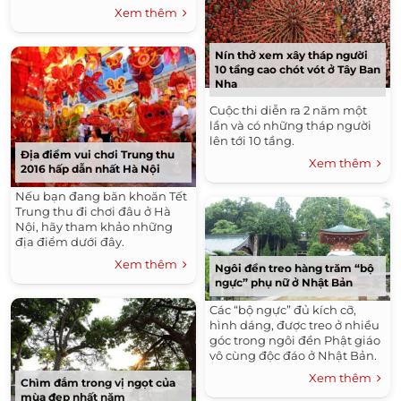
động, nghe lén thông tin qua
Xem thêm
WiFi.
Nín thở xem xây tháp người
10 tầng cao chót vót ở Tây Ban
Nha
Cuộc thi diễn ra 2 năm một
lần và có những tháp người
lên tới 10 tầng.
Địa điểm vui chơi Trung thu
Xem thêm
2016 hấp dẫn nhất Hà Nội
Nếu bạn đang băn khoăn Tết
Trung thu đi chơi đâu ở Hà
Nội, hãy tham khảo những
địa điểm dưới đây.
Xem thêm
Ngôi đền treo hàng trăm “bộ
ngực” phụ nữ ở Nhật Bản
Các “bộ ngực” đủ kích cỡ,
hình dáng, được treo ở nhiều
góc trong ngôi đền Phật giáo
vô cùng độc đáo ở Nhật Bản.
Xem thêm
Chìm đắm trong vị ngọt của
mùa đẹp nhất năm