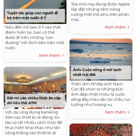
Tòa nhà này đang được Apple
lắp đặt những tấm năng
Tuyệt tác giúp con người đi
lượng mặt trời phủ trên phần
bộ trên mặt nước ở Ý
mái.
Nếu đến hồ Iseo ở Ý vào thời
Xem thêm
điểm hiện tại, bạn có thể
được đi trên những "con
đường" nổi lềnh bền trên mặt
nước.
Xem thêm
Ảnh: Cuộc sống ở nơi lạnh
nhất trái đất
Triển lãm Nhiếp ảnh Nam
Cực đã chọn ra những bức
ảnh đẹp nhất miêu tả cuộc
Bật mí các chiêu thức ăn cắp
sống đầy màu sắc tại châu lục
dữ liệu thẻ ATM
tưởng như hoang vu.
Với các ứng dụng banking
Xem thêm
trên các thiết bị di động, tin
tặc có rất nhiều cách thức để
thực hiện khai thác như tấn
công thẳng vào thiết bị di