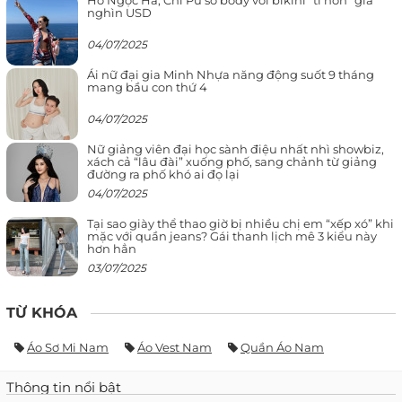
Hồ Ngọc Hà, Chi Pu so body với bikini “tí hon” giá
nghìn USD
04/07/2025
Ái nữ đại gia Minh Nhựa năng động suốt 9 tháng
mang bầu con thứ 4
04/07/2025
Nữ giảng viên đại học sành điệu nhất nhì showbiz,
xách cả “lâu đài” xuống phố, sang chảnh từ giảng
đường ra phố khó ai đọ lại
04/07/2025
Tại sao giày thể thao giờ bị nhiều chị em “xếp xó” khi
mặc với quần jeans? Gái thanh lịch mê 3 kiểu này
hơn hẳn
03/07/2025
TỪ KHÓA
Áo Sơ Mi Nam
Áo Vest Nam
Quần Áo Nam
Thông tin nổi bật