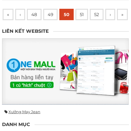
«
‹
48
49
50
51
52
›
»
LIÊN KẾT WEBSITE
Xưởng May Jean
DANH MỤC