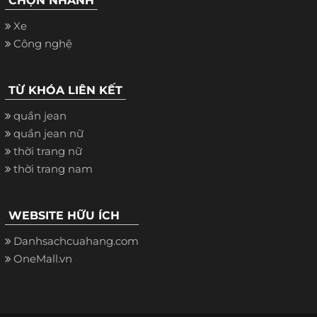
CHỌN NHANH
Xe
Công nghệ
TỪ KHÓA LIÊN KẾT
quần jean
quần jean nữ
thời trang nữ
thời trang nam
WEBSITE HỮU ÍCH
Danhsachcuahang.com
OneMall.vn