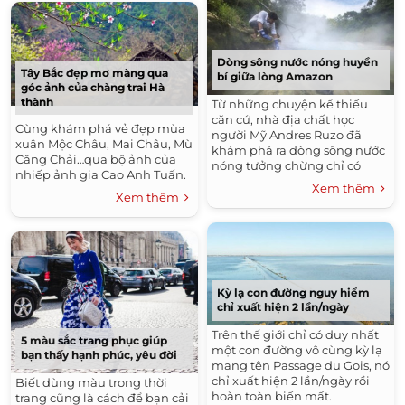
Dòng sông nước nóng huyền
Tây Bắc đẹp mơ màng qua
bí giữa lòng Amazon
góc ảnh của chàng trai Hà
thành
Từ những chuyện kể thiếu
căn cứ, nhà địa chất học
Cùng khám phá vẻ đẹp mùa
người Mỹ Andres Ruzo đã
xuân Mộc Châu, Mai Châu, Mù
khám phá ra dòng sông nước
Căng Chải…qua bộ ảnh của
nóng tưởng chừng chỉ có
nhiếp ảnh gia Cao Anh Tuấn.
trong truyền thuyết giữa lòng
Xem thêm
rừng rậm Amazon.
Xem thêm
Kỳ lạ con đường nguy hiểm
chỉ xuất hiện 2 lần/ngày
Trên thế giới chỉ có duy nhất
5 màu sắc trang phục giúp
một con đường vô cùng kỳ lạ
bạn thấy hạnh phúc, yêu đời
mang tên Passage du Gois, nó
chỉ xuất hiện 2 lần/ngày rồi
Biết dùng màu trong thời
hoàn toàn biến mất.
trang cũng là cách để bạn cải