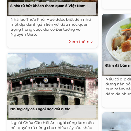
8 nhà tù hút khách tham quan ở Việt Nam
Nhà lao Thừa Phủ, Huế được biết đến như
một địa danh gắn liền với dấu mốc quan
trọng trong cuộc đời cố Đại tướng Võ
Nguyên Giáp.
Xem thêm
Đậm đà bún m
Nếu có dịp đ
đừng nên bỏ 
bún mắm nêm
đậm đà nhưng
Những cây cầu ngói dọc đất nước
Ngoài Chùa Cầu Hội An, ngói cũng làm nên
nét quyến rũ riêng cho nhiều cây cầu khác