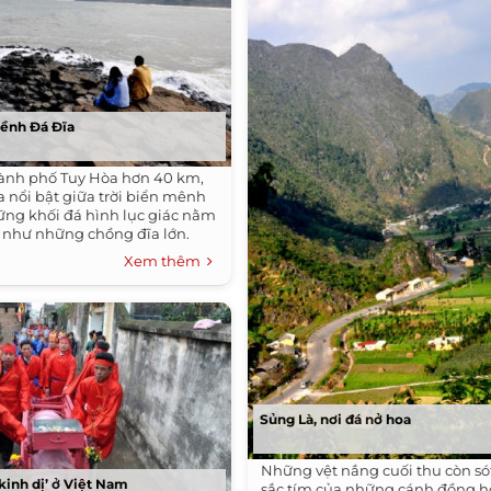
hềnh Đá Đĩa
ành phố Tuy Hòa hơn 40 km,
 nổi bật giữa trời biển mênh
ng khối đá hình lục giác nằm
 như những chồng đĩa lớn.
Xem thêm
Sủng Là, nơi đá nở hoa
Những vệt nắng cuối thu còn sót
kinh dị’ ở Việt Nam
sắc tím của những cánh đồng h