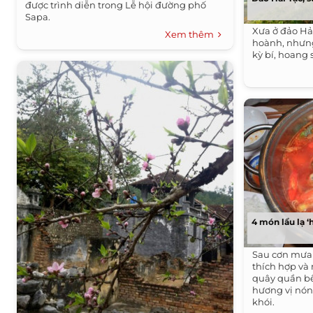
được trình diễn trong Lễ hội đường phố
Sapa.
Xưa ở đảo Hả
Xem thêm
hoành, nhưng
kỳ bí, hoang 
4 món lẩu lạ 
Sau cơn mưa 
thích hợp và
quây quần bê
hương vị nón
khói.