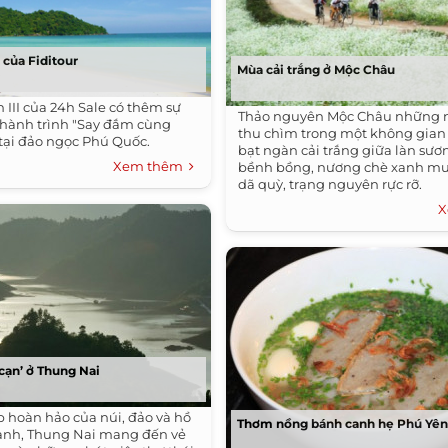
I của Fiditour
Mùa cải trắng ở Mộc Châu
 III của 24h Sale có thêm sự
Thảo nguyên Mộc Châu những n
hành trình "Say đắm cùng
thu chìm trong một không gian c
 tại đảo ngọc Phú Quốc.
bạt ngàn cải trắng giữa làn sư
Xem thêm
bềnh bồng, nương chè xanh mư
dã quỳ, trạng nguyên rực rỡ.
X
 cạn’ ở Thung Nai
p hoàn hảo của núi, đảo và hồ
Thơm nồng bánh canh hẹ Phú Yê
anh, Thung Nai mang đến vẻ