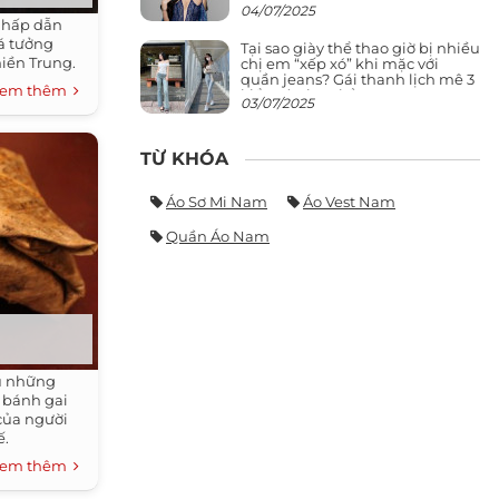
giảng đường ra phố khó ai đọ lại
04/07/2025
ự hấp dẫn
á tưởng
Tại sao giày thể thao giờ bị nhiều
iền Trung.
chị em “xếp xó” khi mặc với
quần jeans? Gái thanh lịch mê 3
em thêm
kiểu này hơn hẳn
03/07/2025
TỪ KHÓA
Áo Sơ Mi Nam
Áo Vest Nam
Quần Áo Nam
u những
 bánh gai
của người
ế.
em thêm