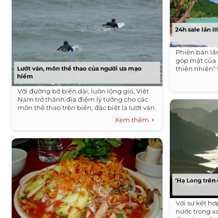
24h sale lần II
Phiên bán lần
góp mặt của 
Lướt ván, môn thể thao của người ưa mạo
thiên nhiên"
hiểm
Với đường bờ biển dài, luôn lộng gió, Việt
Nam trở thành địa điểm lý tưởng cho các
môn thể thao trên biển, đặc biệt là lướt ván.
Xem thêm
‘Hạ Long trên
Với sự kết hợ
nước trong x