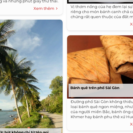
 và những phút giây thư thái.
Vị thơm nồng của hẹ đem lại s
Xem thêm
riêng cho món bánh canh chả c
chừng rất quen thuộc của đất m
X
Bánh quê trên phố Sài Gòn
Đường phố Sài Gòn không thiế
loại bánh quê ngon miệng, như
của người miền Bắc, bánh ống 
Khmer hay bánh phu thê xứ Hu
X
ức hút không chỉ từ tên gọi