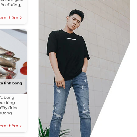
lên đường,
em thêm
cá linh bông
ực bông
heo dòng
ở đây được
 hương
em thêm