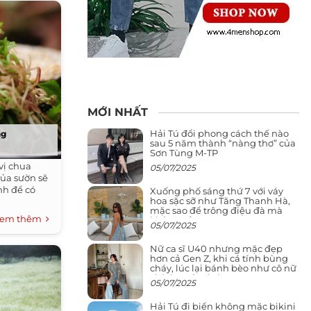
MỚI NHẤT
Hải Tú đổi phong cách thế nào
ng
sau 5 năm thành “nàng thơ” của
Sơn Tùng M-TP
vị chua
05/07/2025
của sườn sẽ
nh để có
Xuống phố sáng thứ 7 với váy
hoa sặc sỡ như Tăng Thanh Hà,
mặc sao để trông điệu đà mà
em thêm
không sến
05/07/2025
Nữ ca sĩ U40 nhưng mặc đẹp
hơn cả Gen Z, khi cá tính bùng
cháy, lúc lại bánh bèo như cô nữ
chính ngôn tình
05/07/2025
Hải Tú đi biển không mặc bikini