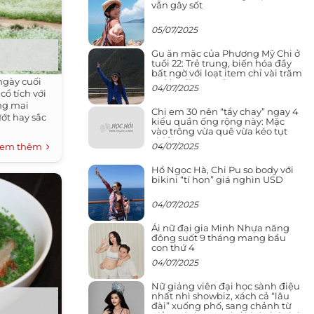
vẫn gây sốt
05/07/2025
Gu ăn mặc của Phương Mỹ Chi ở
tuổi 22: Trẻ trung, biến hóa đầy
bất ngờ với loạt item chỉ vài trăm
gày cuối
nghìn đã mua được
04/07/2025
ổ tích với
ơng mai
Chị em 30 nên “tẩy chay” ngay 4
ớt hay sắc
kiểu quần ống rộng này: Mặc
vào trông vừa quê vừa kéo tụt
chiều cao
04/07/2025
em thêm
Hồ Ngọc Hà, Chi Pu so body với
bikini “tí hon” giá nghìn USD
04/07/2025
Ái nữ đại gia Minh Nhựa năng
động suốt 9 tháng mang bầu
con thứ 4
04/07/2025
Nữ giảng viên đại học sành điệu
nhất nhì showbiz, xách cả “lâu
n
đài” xuống phố, sang chảnh từ