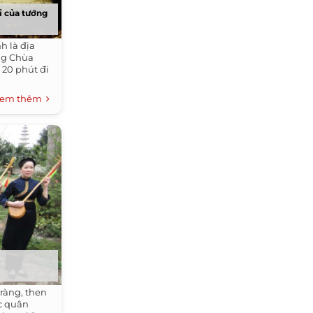
ỉ của tướng
h là địa
ng Chùa
 20 phút đi
em thêm
 ràng, then
c quân