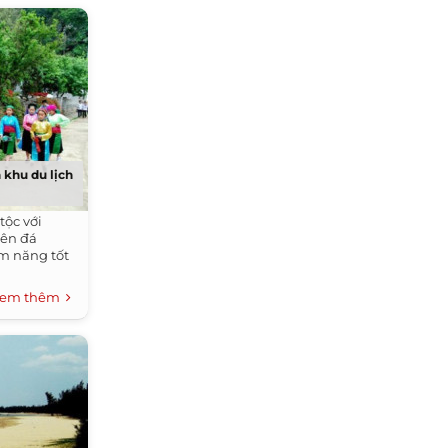
 khu du lịch
tộc với
yên đá
ềm năng tốt
em thêm