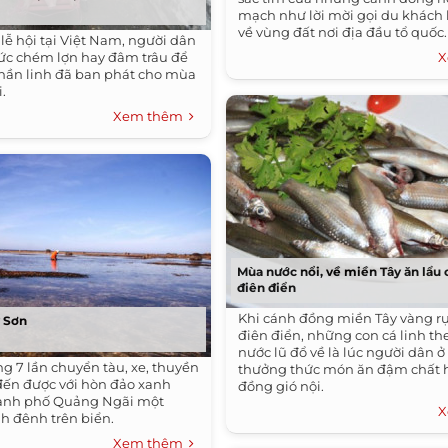
mạch như lời mời gọi du khách 
về vùng đất nơi địa đầu tổ quốc.
lễ hội tại Việt Nam, người dân
ức chém lợn hay đâm trâu để
X
 thần linh đã ban phát cho mùa
.
Xem thêm
Mùa nước nổi, về miền Tây ăn lẩu 
điên điển
Khi cánh đồng miền Tây vàng r
 Sơn
điên điển, những con cá linh t
nước lũ đổ về là lúc người dân 
g 7 lần chuyển tàu, xe, thuyền
thưởng thức món ăn đậm chất
đến được với hòn đảo xanh
đồng gió nội.
ành phố Quảng Ngãi một
X
nh đênh trên biển.
Xem thêm