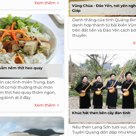
Xem thêm
Vũng Chùa - Đảo Yến, nơi yên ngh
Giáp
Danh thắng của tỉnh Quảng Bìn
danh hợp thành từ bãi biển Vũ
trên đất liền và Đảo Yến cách bờ
thuyền.
X
ắm nêm thịt heo quay
ến các tỉnh miền Trung, bạn
lỡ cơ hội thưởng thức món
 thịt heo quay thơm ngon,
 bình dị ở đây.
Xem thêm
Khúc hát then bên cây đàn tính
Nếu then Lạng Sơn tươi vui, rộn
Tuyên Quang dồn dập như khú