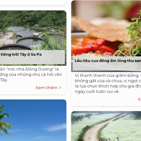
 tiếng trời Tây ở Sa Pa
Lẩu riêu cua đồng ấm lòng thu sa
ân "nóc nhà Đông Dương" là
ưởng của những chú cá hồi vân
Vị thanh thanh của giấm bỗng, 
 Tây.
không gắt của cà chua, vị ngọt 
là lựa chọn thích hợp cho gia đì
Xem thêm
ngày cuối tuần vui vẻ.
X