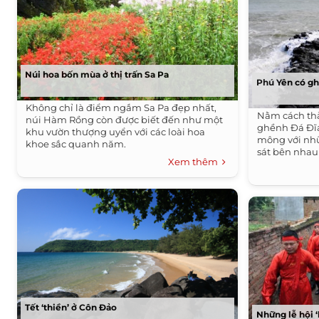
Núi hoa bốn mùa ở thị trấn Sa Pa
Phú Yên có g
Không chỉ là điểm ngắm Sa Pa đẹp nhất,
Nằm cách th
núi Hàm Rồng còn được biết đến như một
ghềnh Đá Đĩa
khu vườn thượng uyển với các loài hoa
mông với nhữ
khoe sắc quanh năm.
sát bên nhau
Xem thêm
Tết ‘thiền’ ở Côn Đảo
Những lễ hội ‘