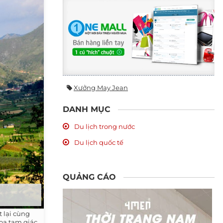
Xưởng May Jean
DANH MỤC
Du lịch trong nước
Du lịch quốc tế
QUẢNG CÁO
 lại cùng
oa tam giác