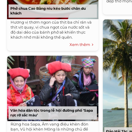
đẹp thơ mộng
Phở chua Cao Bằng níu kéo bước chân du
khách
Hương vị thơm ngon của thịt ba chỉ rán và
thịt vịt quay, vị chua ngọt của nước sốt và
độ dai dẻo của bánh phở sẽ khiến thực
khách nhớ mãi không thể quên.
Xem thêm
Văn hóa dân tộc trong lễ hội đường phố ‘Sapa
rực rỡ sắc màu’
Rừng hoa Sapa, Âm vang điệu khèn đón
bạn, Vũ hội khèn Mông là những chủ đề
Đảo Hải Tặc, s