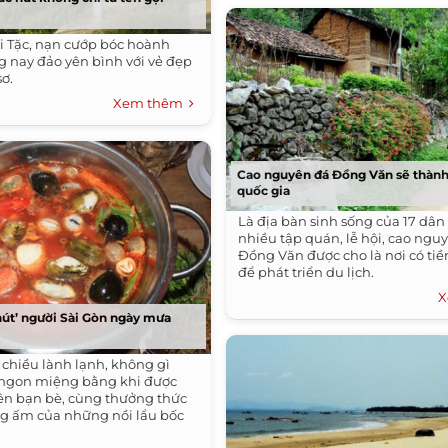
i Tặc, nạn cướp bóc hoành
 nay đảo yên bình với vẻ đẹp
sơ.
Xem thêm
Cao nguyên đá Đồng Văn sẽ thành
quốc gia
Là địa bàn sinh sống của 17 dân 
nhiều tập quán, lễ hội, cao ngu
Đồng Văn được cho là nơi có ti
để phát triển du lịch.
X
‘hút’ người Sài Gòn ngày mưa
chiều lành lạnh, không gì
 ngon miệng bằng khi được
n bạn bè, cùng thưởng thức
g ấm của những nồi lẩu bốc