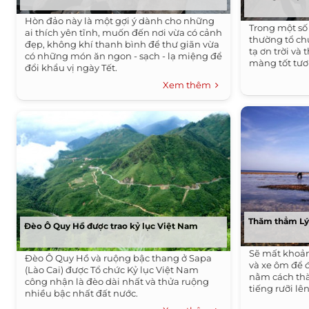
Hòn đảo này là một gợi ý dành cho những
Trong một số 
ai thích yên tĩnh, muốn đến nơi vừa có cảnh
thường tổ ch
đẹp, không khí thanh bình để thư giãn vừa
tạ ơn trời và
có những món ăn ngon - sạch - lạ miệng để
màng tốt tươi
đổi khẩu vị ngày Tết.
Xem thêm
Thăm thẳm Lý
Đèo Ô Quy Hồ được trao kỷ lục Việt Nam
Sẽ mất khoản
Đèo Ô Quy Hồ và ruộng bậc thang ở Sapa
và xe ôm để 
(Lào Cai) được Tổ chức Kỷ lục Việt Nam
nằm cách th
công nhận là đèo dài nhất và thửa ruộng
tiếng rưỡi lê
nhiều bậc nhất đất nước.