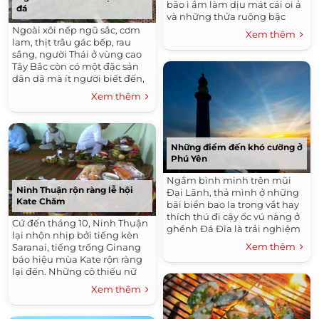
bão ì ầm làm dịu mát cái oi ả
đá
và những thửa ruộng bậc
thang đã vàng sẫm một màu,
Ngoài xôi nếp ngũ sắc, cơm
Xem thêm
tạo nên một vẻ đẹp hiếm có
lam, thịt trâu gác bếp, rau
trên miền Tây Bắc xa xôi.
sắng, người Thái ở vùng cao
Tây Bắc còn có một đặc sản
dân dã mà ít người biết đến,
đó là rêu đá.
Xem thêm
Những điểm đến khó cưỡng ở
Phú Yên
Ngắm bình minh trên mũi
Ninh Thuận rộn ràng lễ hội
Đại Lãnh, thả mình ở những
Kate Chăm
bãi biển bao la trong vắt hay
thích thú đi cậy ốc vú nàng ở
Cứ đến tháng 10, Ninh Thuận
ghềnh Đá Đĩa là trải nghiệm
lại nhộn nhịp bởi tiếng kèn
khó cưỡng khi đến vùng đất
Xem thêm
Saranai, tiếng trống Ginang
Phú Yên mê đắm lòng người.
báo hiệu mùa Kate rộn ràng
lại đến. Những cô thiếu nữ
Chăm với chiếc áo dài xinh
Xem thêm
xắn, những điệu múa quạt
truyền thống sẽ làm say đắm