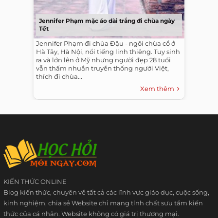
Jennifer Phạm mặc áo dài trắng đi chùa ngày
Tết
Jennifer Phạm đi chùa Đậu - ngôi chùa cổ ở
Hà Tây, Hà Nội, nổi tiếng linh thiêng. Tuy sinh
ra và lớn lên ở Mỹ nhưng người đẹp 28 tuổi
vẫn thấm nhuần truyền thống người Việt,
thích đi chùa...
Xem thêm
KIẾN THỨC ONLINE
Blog kiến thức, chuyên về tất cả các lĩnh vực giáo dục, cuộc sống,
kinh nghiệm, chia sẻ Website chỉ mang tính chất sưu tầm kiến
thức của cá nhân. Website không có giá trị thương mại.