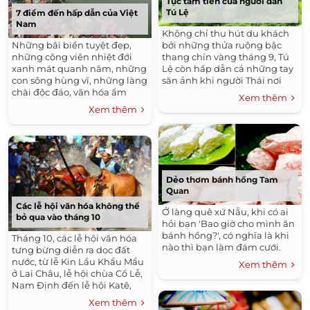
Tục tắm tiên của người dân
Tú Lệ
7 điểm đến hấp dẫn của Việt
Nam
Không chỉ thu hút du khách
Những bãi biển tuyệt đẹp,
bởi những thửa ruộng bậc
những công viên nhiệt đới
thang chín vàng tháng 9, Tú
xanh mát quanh năm, những
Lệ còn hấp dẫn cả những tay
con sông hùng vĩ, những làng
săn ảnh khi người Thái nơi
chài độc đáo, văn hóa ẩm
đây vẫn lưu giữ được nét sinh
Xem thêm
thực đặc trưng… luôn là
hoạt truyền thống là “tắm
Xem thêm
những điểm đến hấp dẫn du
tiên” bên suối.
khách khi đến Việt Nam.
Dẻo thơm bánh hồng Tam
Quan
Các lễ hội văn hóa không thể
Ở làng quê xứ Nẫu, khi có ai
bỏ qua vào tháng 10
hỏi bạn 'Bao giờ cho mình ăn
bánh hồng?', có nghĩa là khi
Tháng 10, các lễ hội văn hóa
nào thì bạn làm đám cưới.
tưng bừng diễn ra dọc đất
nước, từ lễ Kin Lẩu Khẩu Mẩu
Xem thêm
ở Lai Châu, lễ hội chùa Cổ Lễ,
Nam Định đến lễ hội Katê,
Bình Thuận hay lễ hội Đôn-ta,
Xem thêm
đua bò ở An Giang