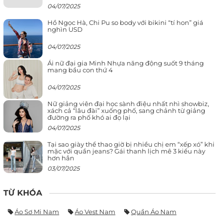
04/07/2025
Hồ Ngọc Hà, Chi Pu so body với bikini “tí hon” giá
nghìn USD
04/07/2025
Ái nữ đại gia Minh Nhựa năng động suốt 9 tháng
mang bầu con thứ 4
04/07/2025
Nữ giảng viên đại học sành điệu nhất nhì showbiz,
xách cả “lâu đài” xuống phố, sang chảnh từ giảng
đường ra phố khó ai đọ lại
04/07/2025
Tại sao giày thể thao giờ bị nhiều chị em “xếp xó” khi
mặc với quần jeans? Gái thanh lịch mê 3 kiểu này
hơn hẳn
03/07/2025
TỪ KHÓA
Áo Sơ Mi Nam
Áo Vest Nam
Quần Áo Nam