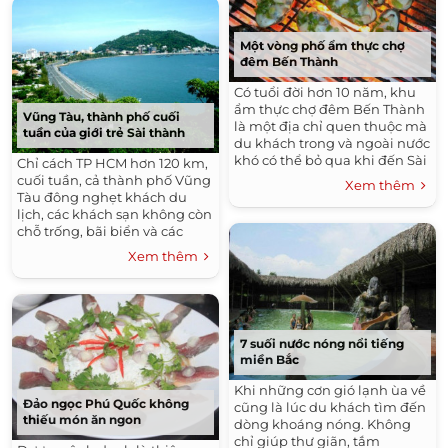
du khách.
Một vòng phố ẩm thực chợ
đêm Bến Thành
Có tuổi đời hơn 10 năm, khu
ẩm thực chợ đêm Bến Thành
Vũng Tàu, thành phố cuối
là một địa chỉ quen thuộc mà
tuần của giới trẻ Sài thành
du khách trong và ngoài nước
khó có thể bỏ qua khi đến Sài
Chỉ cách TP HCM hơn 120 km,
Gòn.
cuối tuần, cả thành phố Vũng
Xem thêm
Tàu đông nghẹt khách du
lịch, các khách sạn không còn
chỗ trống, bãi biển và các
quán café kín người. Điều gì ở
Xem thêm
thành phố cảng này hấp dẫn
đến vậy.
7 suối nước nóng nổi tiếng
miền Bắc
Khi những cơn gió lạnh ùa về
Đảo ngọc Phú Quốc không
cũng là lúc du khách tìm đến
thiếu món ăn ngon
dòng khoáng nóng. Không
chỉ giúp thư giãn, tắm