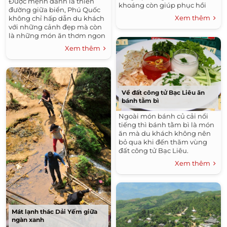
Được mệnh danh là thiên
khoáng còn giúp phục hồi
đường giữa biển, Phú Quốc
sức khỏe, chữa một số bệnh
Xem thêm
không chỉ hấp dẫn du khách
da, khớp và tim. Sau đây là 7
với những cảnh đẹp mà còn
địa chỉ tắm khoáng nóng
là những món ăn thơm ngon
dành cho bạn.
mang đậm hương vị biển.
Xem thêm
Về đất công tử Bạc Liêu ăn
bánh tằm bì
Ngoài món bánh củ cải nổi
tiếng thì bánh tằm bì là món
ăn mà du khách không nên
bỏ qua khi đến thăm vùng
đất công tử Bạc Liêu.
Xem thêm
Mát lạnh thác Dải Yếm giữa
ngàn xanh