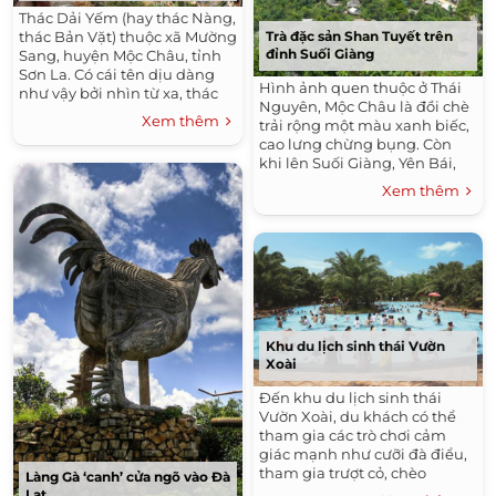
Thác Dải Yếm (hay thác Nàng,
Trà đặc sản Shan Tuyết trên
thác Bản Vặt) thuộc xã Mường
đỉnh Suối Giàng
Sang, huyện Mộc Châu, tỉnh
Sơn La. Có cái tên dịu dàng
Hình ảnh quen thuộc ở Thái
như vậy bởi nhìn từ xa, thác
Nguyên, Mộc Châu là đồi chè
như một 'dải yếm' hững hờ
Xem thêm
trải rộng một màu xanh biếc,
nối trời và đất.
cao lưng chừng bụng. Còn
khi lên Suối Giàng, Yên Bái,
bạn sẽ bắt gặp hình ảnh rừng
Xem thêm
chè cổ thụ cao lớn, thân rộng
cả vòng tay, phủ lớp địa y
trắng mốc.
Khu du lịch sinh thái Vườn
Xoài
Đến khu du lịch sinh thái
Vườn Xoài, du khách có thể
tham gia các trò chơi cảm
giác mạnh như cưỡi đà điểu,
tham gia trượt cỏ, chèo
Làng Gà ‘canh’ cửa ngõ vào Đà
thuyền cadac, thuyền thúng,
Lạt