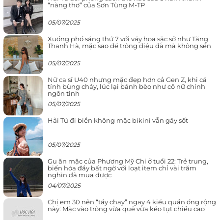
“nàng thơ” của Sơn Tùng M-TP
05/07/2025
Xuống phố sáng thứ 7 với váy hoa sặc sỡ như Tăng
Thanh Hà, mặc sao để trông điệu đà mà không sến
05/07/2025
Nữ ca sĩ U40 nhưng mặc đẹp hơn cả Gen Z, khi cá
tính bùng cháy, lúc lại bánh bèo như cô nữ chính
ngôn tình
05/07/2025
Hải Tú đi biển không mặc bikini vẫn gây sốt
05/07/2025
Gu ăn mặc của Phương Mỹ Chi ở tuổi 22: Trẻ trung,
biến hóa đầy bất ngờ với loạt item chỉ vài trăm
nghìn đã mua được
04/07/2025
Chị em 30 nên “tẩy chay” ngay 4 kiểu quần ống rộng
này: Mặc vào trông vừa quê vừa kéo tụt chiều cao