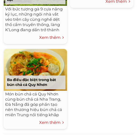
Xem thêm
tàu lượn siêu tốc, bắn súng,
Với bức tượng gà 9 cựa nặng
đánh trận giả với những cảm
kỷ lục, những ngôi nhà vắt
giác mới lạ.
vẻo trên cây cùng nghề dệt
thổ cẩm truyền thống, làng
K’Long đang dần trở thành
một điểm đến thú vị trong
Xem thêm
hành trình khám phá cao
nguyên Lâm Đồng.
Ba điều đặc biệt trong bát
bún chả cá Quy Nhơn
Món bún chả cá Quy Nhơn
cùng bún chả cá Nha Trang,
Đà Nẵng đã góp phần tạo
nên thương hiệu bún chả cá
miền Trung nổi tiếng khắp
đất nước và thế giới. Ai đã đặt
Xem thêm
chân đến Quy Nhơn đều
muốn nếm thử món này.