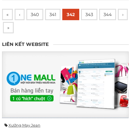
«
‹
340
341
342
343
344
›
»
LIÊN KẾT WEBSITE
Xưởng May Jean