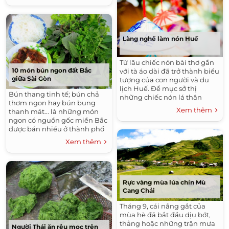
Làng nghề làm nón Huế
Từ lâu chiếc nón bài thơ gắn
10 món bún ngon đất Bắc
với tà áo dài đã trở thành biểu
giữa Sài Gòn
tượng của con người và du
lịch Huế. Để mục sở thị
Bún thang tinh tế; bún chả
những chiếc nón lá thân
thơm ngon hay bún bung
thương và tìm hiểu thêm về
Xem thêm
thanh mát... là những món
văn hóa, con người xứ Huế,
ngon có nguồn gốc miền Bắc
bạn nên ghé thăm làng nghề
được bán nhiều ở thành phố
làm nón nơi đây.
phương nam.
Xem thêm
Rực vàng mùa lúa chín Mù
Cang Chải
Tháng 9, cái nắng gắt của
mùa hè đã bắt đầu dịu bớt,
thảng hoặc những trận mưa
Người Thái ăn rêu mọc trên