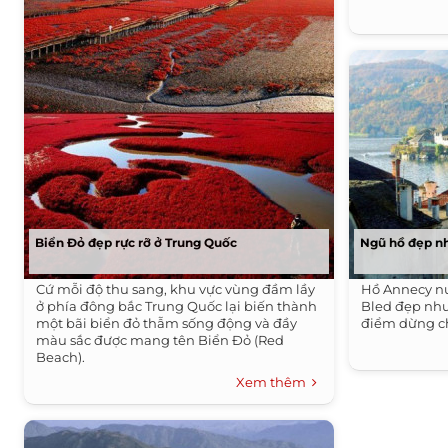
Biển Đỏ đẹp rực rỡ ở Trung Quốc
Ngũ hồ đẹp nh
Cứ mỗi độ thu sang, khu vực vùng đầm lầy
Hồ Annecy nư
ở phía đông bắc Trung Quốc lại biến thành
Bled đẹp như
một bãi biển đỏ thẫm sống động và đầy
điểm dừng ch
màu sắc được mang tên Biển Đỏ (Red
Beach).
Xem thêm