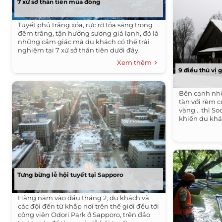
7 xứ sở thần tiên mùa đông
Tuyết phủ trắng xóa, rực rỡ tỏa sáng trong
đêm trăng, tận hưởng sương giá lạnh, đó là
những cảm giác mà du khách có thể trải
nghiệm tại 7 xứ sở thần tiên dưới đây.
Xem thêm
9 điều thú vị
Bên cạnh nh
tàn với rèm 
vàng... thì S
khiến du khá
Tưng bừng lễ hội tuyết tại Sapporo
Hàng năm vào đầu tháng 2, du khách và
các đội đến từ khắp nơi trên thế giới đều tới
công viên Odori Park ở Sapporo, trên đảo