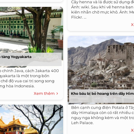
Cây henna và lá được sử dụng đ
Ảnh: wiki. Sau khi vẽ henna bạn
kiên nhẫn chờ mực khô. Ảnh: 
Flickr. ...
X
 tàng Yogyakarta
 chính Java, cách Jakarta 400
gyakarta là một trong bốn
chế độ vua cai trị song song
ng hòa Indonesia.
Xem thêm
Kho báu bị bỏ hoang trên dãy Him
Bên cạnh cung điện Potala ở Tây
dãy Himalaya còn có rất nhiều c
nguy nga không kém và một tro
Leh Palace.
X