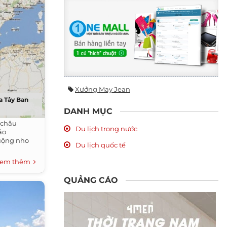
Xưởng May Jean
a Tây Ban
DANH MỤC
 châu
Du lịch trong nước
ảo
ruộng nho
Du lịch quốc tế
em thêm
QUẢNG CÁO