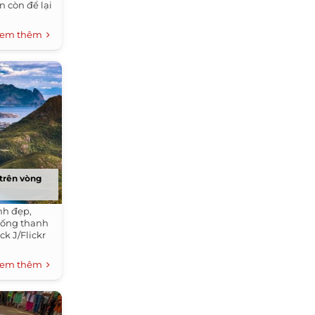
 còn để lại
em thêm
trên vòng
nh đẹp,
 sống thanh
k J/Flickr
em thêm