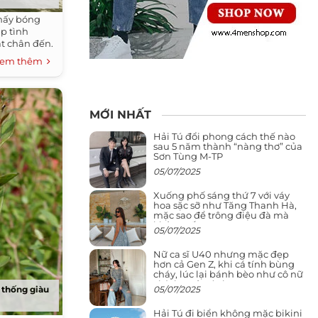
hấy bóng
ặp tình
t chân đến.
em thêm
MỚI NHẤT
Hải Tú đổi phong cách thế nào
sau 5 năm thành “nàng thơ” của
Sơn Tùng M-TP
05/07/2025
Xuống phố sáng thứ 7 với váy
hoa sặc sỡ như Tăng Thanh Hà,
mặc sao để trông điệu đà mà
không sến
05/07/2025
Nữ ca sĩ U40 nhưng mặc đẹp
hơn cả Gen Z, khi cá tính bùng
cháy, lúc lại bánh bèo như cô nữ
chính ngôn tình
05/07/2025
 thống giàu
Hải Tú đi biển không mặc bikini