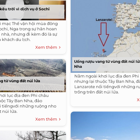
kêu trời vì dịch vụ ở Sochi
hai mạc Thế vận hội mùa đông
Sochi, Nga trong sự hân hoan
 nhà, nhưng đi kèm đó là sự
 khách du lịch.
Xem thêm
Uống rượu vang từ vùng đất núi lử
Nha
Nằm ngoài khơi lục địa đen Phi
g từ vùng đất núi lửa
nhưng lại thuộc Tây Ban Nha, đ
Lanzarote nổi tiếngvới những 
trồng trên đất núi lửa.
ơi lục địa đen Phi châu
X
uộc Tây Ban Nha, đảo
i tiếngvới những ruộng nho
t núi lửa.
Xem thêm