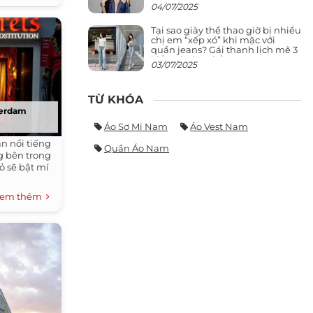
giảng đường ra phố khó ai đọ lại
04/07/2025
Tại sao giày thể thao giờ bị nhiều
chị em “xếp xó” khi mặc với
quần jeans? Gái thanh lịch mê 3
kiểu này hơn hẳn
03/07/2025
TỪ KHÓA
terdam
Áo Sơ Mi Nam
Áo Vest Nam
n nổi tiếng
Quần Áo Nam
g bên trong
ỏ sẽ bật mí
.
em thêm