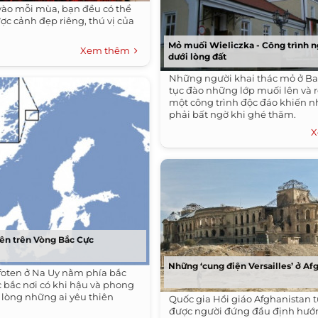
vào mỗi mùa, bạn đều có thể
c cảnh đẹp riêng, thú vị của
Mỏ muối Wieliczka - Công trình n
Xem thêm
dưới lòng đất
Những người khai thác mỏ ở Ba 
tục đào những lớp muối lên và rồ
một công trình độc đáo khiến n
phải bất ngờ khi ghé thăm.
X
iên trên Vòng Bắc Cực
Những ‘cung điện Versailles’ ở Af
oten ở Na Uy nằm phía bắc
c bắc nơi có khi hậu và phong
 lòng những ai yêu thiên
Quốc gia Hồi giáo Afghanistan t
được người đứng đầu định hướ