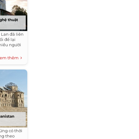
ghệ thuật
Lan đã liên
i để lại
hiều người
em thêm
ganistan
ừng có thời
ng theo