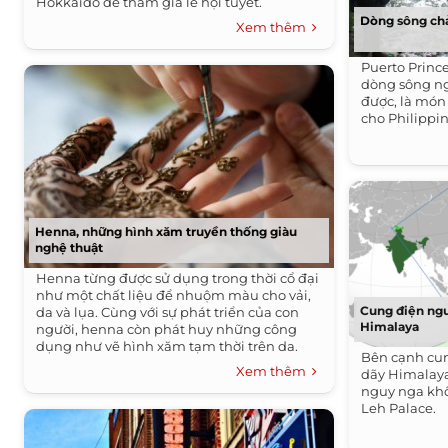
Hokkaido để tham gia lễ hội tuyết.
Dòng sông chả
Xem thêm
Puerto Prince
dòng sông n
được, là món
cho Philippin
Henna, những hình xăm truyền thống giàu
nghệ thuật
Henna từng được sử dụng trong thời cổ đại
như một chất liệu để nhuộm màu cho vải,
Cung điện ngu
da và lụa. Cùng với sự phát triển của con
Himalaya
người, henna còn phát huy những công
dụng như vẽ hình xăm tạm thời trên da.
Bên cạnh cun
Xem thêm
dãy Himalaya
nguy nga khô
Leh Palace.