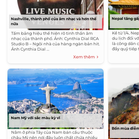
Nepal tăng gấp
Nashville, thành phố của âm nhạc và hơn thế
nữa
Kể từ 1/4, Ne
Tấm bảng hiệu thể hiện rõ tinh thần âm
du lịch đối 
nhạc của thành phố. Ảnh: Cynthia Dial RCA
là công dân 
Studio B – Ngôi nhà của hàng ngàn bản hit.
đẩy quỹ tiếp t
Ảnh Cynthia Dial ...
Xem thêm
Nam Mỹ với sắc màu kỳ vĩ
Bốn mùa diễm
Nằm ở phía Tây của Nam bán cầu thuộc
châu Mỹ nên nơi đây luôn chất chứa nhiều