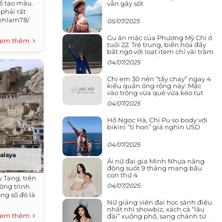
ể tạo màu.
vẫn gây sốt
 phải rất
Mehlam78/
05/07/2025
Gu ăn mặc của Phương Mỹ Chi ở
em thêm
tuổi 22: Trẻ trung, biến hóa đầy
bất ngờ với loạt item chỉ vài trăm
nghìn đã mua được
04/07/2025
Chị em 30 nên “tẩy chay” ngay 4
kiểu quần ống rộng này: Mặc
vào trông vừa quê vừa kéo tụt
chiều cao
04/07/2025
Hồ Ngọc Hà, Chi Pu so body với
bikini “tí hon” giá nghìn USD
04/07/2025
alaya
Ái nữ đại gia Minh Nhựa năng
động suốt 9 tháng mang bầu
con thứ 4
 Tạng, trên
04/07/2025
ông trình
ng số đó là
Nữ giảng viên đại học sành điệu
nhất nhì showbiz, xách cả “lâu
em thêm
đài” xuống phố, sang chảnh từ