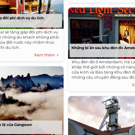
 đôi phí dịch vụ du lịch
pal sẽ tăng gấp đôi phí dịch vụ
với những du khách không phải
của đất nước này nhằm thúc
hị du lịch.
Những bí ẩn sau khu đèn đỏ Ams
Xem thêm
Khu đèn đỏ ở Amsterdam, Hà La
khắp thế giới bởi những cô nàn
cửa kính và Bảo tàng Khu đèn đ
những câu chuyện đằng sau đó
X
 lệ của Gangwon