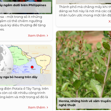
y ngầm dưới biển Philippines
Thành phố mà chẳng mấy khi t
dáng xe hơi này là nơi mà các c
nhân luôn ước mong một lần đặ
sa - một trong số ít những
gầm có thể chiêm ngưỡng
X
 quà kỳ diệu thượng đế tặng
es.
Xem thêm
y nga bỏ hoang trên dãy
g điện Potala ở Tây Tạng, trên
 còn có rất nhiều công trình
ng kém và một trong số đó là
Henna, những hình vẽ xăm truyền
nghệ thuật
Xem thêm