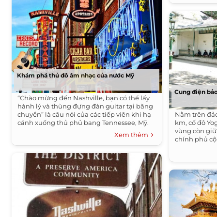
Khám phá thủ đô âm nhạc của nước Mỹ
Cung điện bảo
“Chào mừng đến Nashville, bạn có thể lấy
hành lý và thùng đựng đàn guitar tại băng
chuyền” là câu nói của các tiếp viên khi hạ
Nằm trên đảo
cánh xuống thủ phủ bang Tennessee, Mỹ.
km, cố đô Yo
vùng còn giữ 
Xem thêm
chính phủ cộ