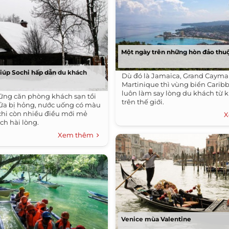
Một ngày trên những hòn đảo thu
 giúp Sochi hấp dẫn du khách
Dù đó là Jamaica, Grand Cayma
Martinique thì vùng biển Carib
luôn làm say lòng du khách từ 
ững căn phòng khách sạn tồi
trên thế giới.
cửa bị hỏng, nước uống có màu
ochi còn nhiều điều mới mẻ
X
ch hài lòng.
Xem thêm
Venice mùa Valentine