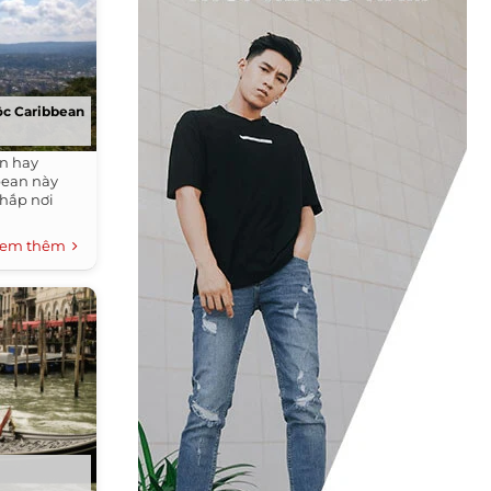
ộc Caribbean
n hay
bean này
khắp nơi
em thêm