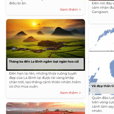
điều bí ẩn.
Đến nơi đây 
cảm nhận đượ
Xem thêm
Gangwon.
Tháng ba đến La Bình ngắm bạt ngàn hoa cải
Đến hẹn lại lên, những thửa ruộng tuyệt
đẹp của La Bình lại được rải vàng khắp
chân trời, tạo thắng cảnh thiên nhiên hiếm
Vẻ đẹp thần t
có cho mùa xuân.
Xem thêm
Quần đảo Lof
trên vòng cự
cảnh làm say
nhiên.