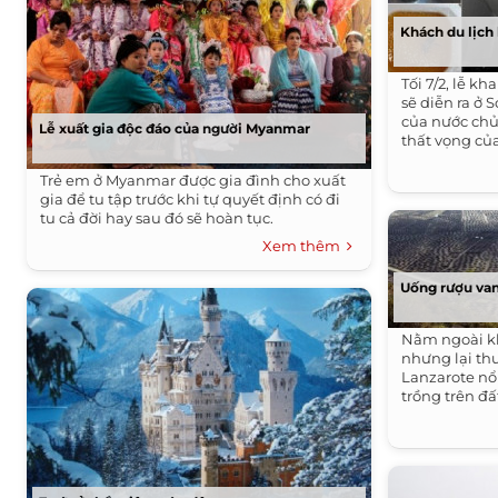
Khách du lịch 
Tối 7/2, lễ k
sẽ diễn ra ở 
của nước chủ
Lễ xuất gia độc đáo của người Myanmar
thất vọng của
Trẻ em ở Myanmar được gia đình cho xuất
gia để tu tập trước khi tự quyết định có đi
tu cả đời hay sau đó sẽ hoàn tục.
Xem thêm
Uống rượu van
Nằm ngoài kh
nhưng lại th
Lanzarote nổ
trồng trên đấ