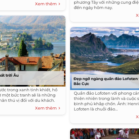
phương Tây với những cung điện
Xem thêm
đến ngày hôm nay.
X
ất trời Âu
Đẹp ngỡ ngàng quần đảo Lofoten 
Bắc Cực
ớc trong xanh tinh khiết, hồ
Quần đảo Lofoten với phong cả
 một bức tranh sẽ là những
thiên nhiên trong lành và cuộc
ân thú vị đối với du khách.
bình phủ khắp chốn. Ảnh: Henric
Xem thêm
Lofoten là chuỗi đảo...
X