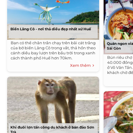
Biển Lăng Cô - nơi thả diều đẹp nhất xứ Huế
Bạn có thể chân trần chạy trên bãi cát trắng
Quán ngon vỉa
của bờ biển Lăng Cô trong vắt, thả hồn theo
Sài Gòn
cánh diều bay lượn trên bầu trời trong xanh
Bún riêu chợ
cách thành phố Huế hơn 70km.
40.000 đồng 
Xem thêm
ở Võ Văn Tần
khách chờ đế
Khỉ đuôi lợn tấn công du khách ở bán đảo Sơn
Trà