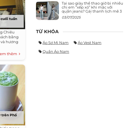
Tại sao giày thể thao giờ bị nhiều
chị em “xếp xó” khi mặc với
quần jeans? Gái thanh lịch mê 3
kiểu này hơn hẳn
03/07/2025
 cuối tuần
TỪ KHÓA
ng Chiêu
khách bằng
h và hương
Áo Sơ Mi Nam
Áo Vest Nam
Quần Áo Nam
em thêm
y trên Phố