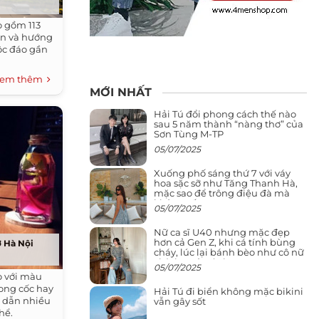
o gồm 113
ờn và hướng
ộc đáo gần
em thêm
MỚI NHẤT
Hải Tú đổi phong cách thế nào
sau 5 năm thành “nàng thơ” của
Sơn Tùng M-TP
05/07/2025
Xuống phố sáng thứ 7 với váy
hoa sặc sỡ như Tăng Thanh Hà,
mặc sao để trông điệu đà mà
không sến
05/07/2025
Nữ ca sĩ U40 nhưng mặc đẹp
hơn cả Gen Z, khi cá tính bùng
ở Hà Nội
cháy, lúc lại bánh bèo như cô nữ
chính ngôn tình
05/07/2025
o với màu
rong cốc hay
Hải Tú đi biển không mặc bikini
p dẫn nhiều
vẫn gây sốt
hể.