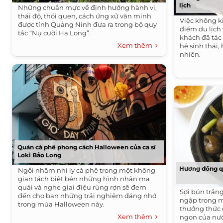
lịch
Những chuẩn mực về định hướng hành vi,
thái độ, thói quen, cách ứng xử văn minh
Việc không k
được tỉnh Quảng Ninh đưa ra trong bộ quy
điểm du lịch 
tắc “Nụ cười Hạ Long”.
khách đã tác
Xem thêm
hệ sinh thái,
nhiên.
Quán cà phê phong cách Halloween của ca sĩ
Loki Bảo Long
Hương đồng qu
Ngồi nhâm nhi ly cà phê trong một không
gian tách biệt bên những hình nhân ma
quái và nghe giai điệu rùng rợn sẽ đem
Sợi bún trắng
đến cho bạn những trải nghiệm đáng nhớ
ngập trong 
trong mùa Halloween này.
thưởng thức 
Xem thêm
ngon của nước