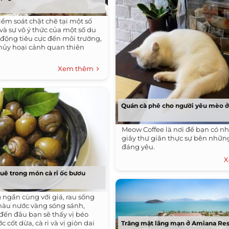
iểm soát chặt chẽ tại một số
và sự vô ý thức của một số du
 động tiêu cực đến môi trường,
 hủy hoại cảnh quan thiên
Xem thêm
Quán cà phê cho người yêu mèo ở
Meow Coffee là nơi để bạn có n
giây thư giãn thực sự bên nhữ
đáng yêu.
X
ê trong món cà ri ốc bươu
 ngần cùng với giá, rau sống
màu nước vàng sóng sánh,
đến đâu bạn sẽ thấy vị béo
 cốt dừa, cà ri và vị giòn dai
Trăng mật lãng mạn ở Amiana Res