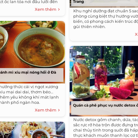
hịt ốc lan tỏa nơi đầu lưỡi đến
Trang
Xem thêm
Khu nghỉ dưỡng đạt chuẩn 5 sa
phòng cùng biệt thự hướng vư
biển, có phong cách kiến trúc đ
gũi thiên nhiên.
X
bánh mì xíu mại nóng hổi ở Đà
thưởng thức cái vị ngọt xương
íu mại dai dai, thơm béo...
thêm yêu không khí mát lạnh
thành phố ngàn hoa.
Quán cà phê phục vụ nước detox 
Xem thêm
Nước detox gồm chanh, dứa, tá
sắc rực rỡ hòa trộn được đựng t
chai thủy tinh trong suốt đã hấ
thực khách muốn thanh lọc cơ t