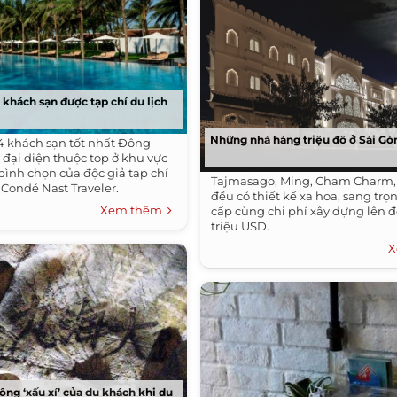
 khách sạn được tạp chí du lịch
Những nhà hàng triệu đô ở Sài Gò
4 khách sạn tốt nhất Đông
 đại diện thuộc top ở khu vực
bình chọn của độc giả tạp chí
Tajmasago, Ming, Cham Charm
n Condé Nast Traveler.
đều có thiết kế xa hoa, sang tr
Xem thêm
cấp cùng chi phí xây dựng lên 
triệu USD.
X
ng ‘xấu xí’ của du khách khi du