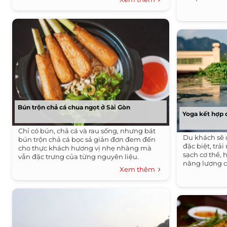
Bún trộn chả cá chua ngọt ở Sài Gòn
Yoga kết hợp 
Chỉ có bún, chả cá và rau sống, nhưng bát
Du khách sẽ 
bún trộn chả cá bọc sả giản đơn đem đến
đặc biệt, trả
cho thực khách hương vị nhẹ nhàng mà
sạch cơ thể, h
vẫn đặc trưng của từng nguyên liệu.
năng lượng c
Xem thêm