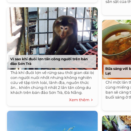
sần sật của t
đó.
Vì sao khỉ đuôi lợn tấn công người trên bán
đảo Sơn Trà
Bữa sáng với 
Thả khỉ đuôi lợn về rừng sau thời gian dài bị
Lạt
con người nuôi nhốt nhưng không nghiên
Chỉ một lần 
cứu về tập tính loài, lãnh địa, nguồn thức
cùng miếng x
ăn... khiến chúng ít nhất 2 lần tấn công du
bạn sẽ càng 
khách trên bán đảo Sơn Trà, Đà Nẵng.
buổi sáng ở 
Xem thêm