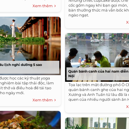
Những chiếc cupcake được chế 
cốc gốm ngay khi bạn gọi món,
Xem thêm
bàn thưởng thức mà vẫn bốc k
ngào ngạt.
X
du lịch nghỉ dưỡng 5 sao
Quán bánh canh của hai nam diễn
Nội
được học các kỹ thuật yoga
i nghiệm bài tập thải độc, làm
Tọa lạc trên mặt đường phố Ô C
ít thở và điều hoà để tái tạo
quán bánh canh ghẹ của hai ng
ho ngày mới.
Xương và Anh Tuấn từ lâu đã là 
quen của nhiều người sành ăn 
Xem thêm
X