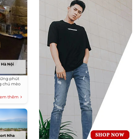
 Hà Nội
hững phút
ng chú mèo
em thêm
ort Nha