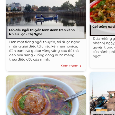
Gỏi trứng cá 
Lần đầu ngồi thuyền lênh đênh trên kênh
Nhiêu Lộc - Thị Nghè
Đưa miếng gỏ
Hơn một tiếng ngồi thuyền, tôi được nghe
nhận vị ngậy
những giai điệu từ chiếc kèn harmonica,
quyện trong v
đàn tranh và guitar văng vẳng, sau đó thả
của hành phi
đèn hoa đăng xuống dòng nước mang
ngọt.
theo điều ước của mình.
Xem thêm
Những quán ăn