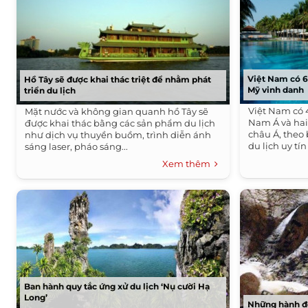
Việt Nam có 6
Hồ Tây sẽ được khai thác triệt để nhằm phát
Mỹ vinh danh
triển du lịch
Việt Nam có 
Mặt nước và không gian quanh hồ Tây sẽ
Nam Á và hai
được khai thác bằng các sản phẩm du lịch
châu Á, theo 
như dịch vụ thuyền buồm, trình diễn ánh
du lịch uy tí
sáng laser, pháo sáng...
Xem thêm
Ban hành quy tắc ứng xử du lịch ‘Nụ cười Hạ
Long’
Những hành độ