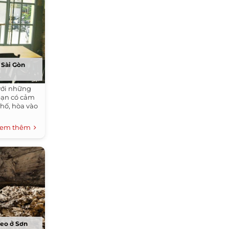
 Sài Gòn
với những
bạn có cảm
phố, hòa vào
em thêm
reo ở Sơn