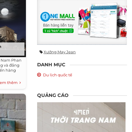
n
Xưởng May Jean
, Nam Phan
DANH MỤC
ọng và đẳng
đến hàng
Du lịch quốc tế
em thêm
QUẢNG CÁO