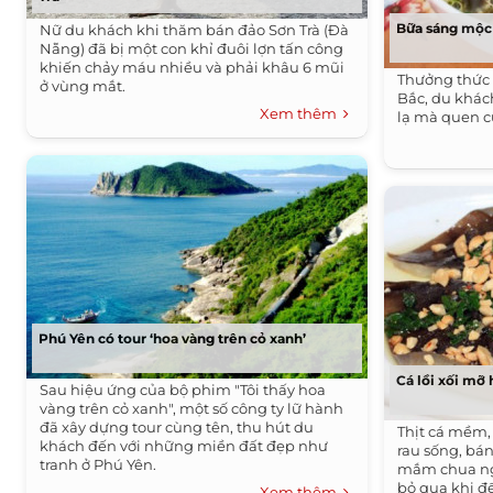
Bữa sáng mộc 
Nữ du khách khi thăm bán đảo Sơn Trà (Đà
Nẵng) đã bị một con khỉ đuôi lợn tấn công
khiến chảy máu nhiều và phải khâu 6 mũi
Thưởng thức 
ở vùng mắt.
Bắc, du khác
Xem thêm
lạ mà quen c
Phú Yên có tour ‘hoa vàng trên cỏ xanh’
Cá lồi xối mỡ
Sau hiệu ứng của bộ phim "Tôi thấy hoa
vàng trên cỏ xanh", một số công ty lữ hành
đã xây dựng tour cùng tên, thu hút du
Thịt cá mềm,
khách đến với những miền đất đẹp như
rau sống, bá
tranh ở Phú Yên.
mắm chua ng
bỏ qua khi đ
Xem thêm