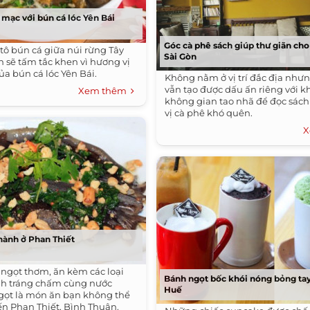
mạc với bún cá lóc Yên Bái
Góc cà phê sách giúp thư giãn cho
tô bún cá giữa núi rừng Tây
Sài Gòn
h sẽ tấm tắc khen vì hương vị
ủa bún cá lóc Yên Bái.
Không nằm ở vị trí đắc địa như
vẫn tạo được dấu ấn riêng với 
Xem thêm
không gian tao nhã để đọc sác
vị cà phê khó quên.
X
 hành ở Phan Thiết
 ngọt thơm, ăn kèm các loại
Bánh ngọt bốc khói nóng bỏng ta
nh tráng chấm cùng nước
Huế
ọt là món ăn bạn không thể
ến Phan Thiết, Bình Thuận.