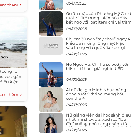
05/07/2025
em thêm
Gu ăn mặc của Phương Mỹ Chi ở
tuổi 22: Trẻ trung, biến hóa đầy
bất ngờ với loạt item chỉ vài trăm
nghìn đã mua được
04/07/2025
Chị em 30 nên “tẩy chay” ngay 4
kiểu quần ống rộng này: Mặc
vào trông vừa quê vừa kéo tụt
chiều cao
04/07/2025
ý Sơn
Hồ Ngọc Hà, Chi Pu so body với
bikini “tí hon” giá nghìn USD
ở cổng Tò
Khu vực gần
04/07/2025
 điều kiện
Ái nữ đại gia Minh Nhựa năng
động suốt 9 tháng mang bầu
em thêm
con thứ 4
04/07/2025
Nữ giảng viên đại học sành điệu
nhất nhì showbiz, xách cả “lâu
đài” xuống phố, sang chảnh từ
giảng đường ra phố khó ai đọ lại
04/07/2025