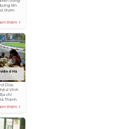
biến trong
 bưng lên
hói thơm
em thêm
 viên ở Hà
hợ Dừa,
hệ sĩ Vĩnh
địa chỉ
Hà Thành.
em thêm