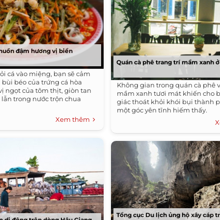
chuồn đậm hương vị biển
Quán cà phê trang trí mầm xanh ở
i cá vào miệng, bạn sẽ cảm
, bùi béo của trứng cá hòa
Không gian trong quán cà phê 
ị ngọt của tôm thịt, giòn tan
mầm xanh tươi mát khiến cho 
 lẫn trong nước trộn chua
giác thoát khỏi khói bụi thành 
một góc yên tĩnh hiếm thấy.
Xem thêm
X
Tổng cục Du lịch ủng hộ xây cáp t
 di động trên dòng Hậu Giang