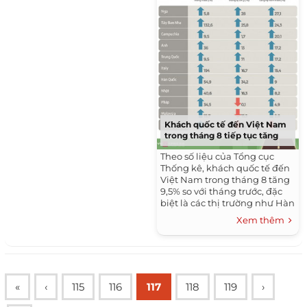
Khách quốc tế đến Việt Nam
trong tháng 8 tiếp tục tăng
Theo số liệu của Tổng cục
Thống kê, khách quốc tế đến
Việt Nam trong tháng 8 tăng
9,5% so với tháng trước, đặc
biệt là các thị trường như Hàn
Quốc, Nhật Bản, Italy, Tây Ban
Xem thêm
Nha...
«
‹
115
116
117
118
119
›