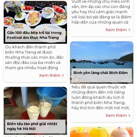
Vuốt ve những chú mèo xinh
xắn, ôm ấp các chú cún đáng
yêu hay thử cảm giác mạnh
với loài bò sát đáng sợ là điểm
hấp dẫn của những quán cà
phê này.
Xem thêm
Gần 100 đầu bếp trổ tài trong
Festival ẩm thực Nha Trang
Du khách đến thành phố
biển Nha Trang sẽ được
thưởng thức các món ăn, đặc
sản độc đáo của ba miền và
tham gia nhiều hoạt động
hấp dẫn tại Festival văn hóa
Bình yên làng chài Bích Đầm
Xem thêm
ẩm thực Việt.
Nếu đã quá quen thuộc với
những điểm đến nổi tiếng
luôn đông khách du lịch ở
thành phố biển Nha Trang,
hãy thử tìm đến một nơi mới,
vắng vẻ và bình yên như Bích
Xem thêm
Đầm để khám phá.
Biến tấu tào phớ giải nhiệt
ngày hè Hà Nội