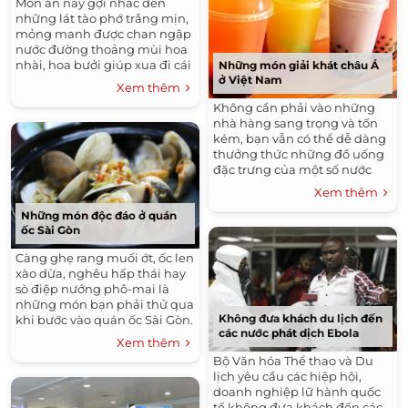
Món ăn này gợi nhắc đến
những lát tào phớ trắng mịn,
mỏng manh được chan ngập
nước đường thoảng mùi hoa
nhài, hoa bưởi giúp xua đi cái
Những món giải khát châu Á
oi nóng mùa hè.
ở Việt Nam
Xem thêm
Không cần phải vào những
nhà hàng sang trọng và tốn
kém, bạn vẫn có thể dễ dàng
thưởng thức những đồ uống
đặc trưng của một số nước
châu Á đang dần phổ biến ở
Xem thêm
Việt Nam.
Những món độc đáo ở quán
ốc Sài Gòn
Càng ghẹ rang muối ớt, ốc len
xào dừa, nghêu hấp thái hay
sò điệp nướng phô-mai là
những món bạn phải thử qua
Không đưa khách du lịch đến
khi bước vào quán ốc Sài Gòn.
các nước phát dịch Ebola
Xem thêm
Bộ Văn hóa Thể thao và Du
lịch yêu cầu các hiệp hội,
doanh nghiệp lữ hành quốc
tế không đưa khách đến các