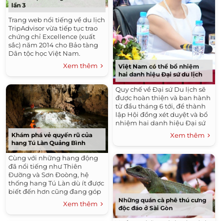
lần 3
Trang web nổi tiếng về du lịch
TripAdvisor vừa tiếp tục trao
chứng chỉ Excellence (xuất
sắc) năm 2014 cho Bảo tàng
Dân tộc học Việt Nam.
Xem thêm
Việt Nam có thể bổ nhiệm
hai danh hiệu Đại sứ du lịch
Quy chế về Đại sứ Du lịch sẽ
được hoàn thiện và ban hành
từ đầu tháng 6 tới, để thành
lập Hội đồng xét duyệt và bổ
nhiệm hai danh hiệu Đại sứ
du lịch của Việt Nam.
Khám phá vẻ quyến rũ của
Xem thêm
hang Tú Làn Quảng Bình
Cùng với những hang động
đã nổi tiếng như Thiên
Đường và Sơn Đoòng, hệ
thống hang Tú Làn dù ít được
biết đến hơn cũng đang góp
phần tạo sự hấp dẫn của
Những quán cà phê thú cưng
Xem thêm
độc đáo ở Sài Gòn
Quảng Bình với du khách ưa
khám phá.