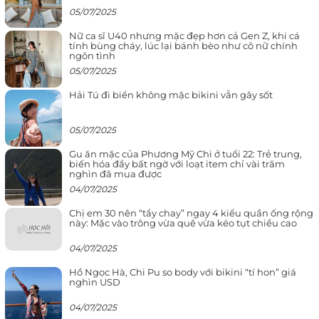
05/07/2025
Nữ ca sĩ U40 nhưng mặc đẹp hơn cả Gen Z, khi cá
tính bùng cháy, lúc lại bánh bèo như cô nữ chính
ngôn tình
05/07/2025
Hải Tú đi biển không mặc bikini vẫn gây sốt
05/07/2025
Gu ăn mặc của Phương Mỹ Chi ở tuổi 22: Trẻ trung,
biến hóa đầy bất ngờ với loạt item chỉ vài trăm
nghìn đã mua được
04/07/2025
Chị em 30 nên “tẩy chay” ngay 4 kiểu quần ống rộng
này: Mặc vào trông vừa quê vừa kéo tụt chiều cao
04/07/2025
Hồ Ngọc Hà, Chi Pu so body với bikini “tí hon” giá
nghìn USD
04/07/2025