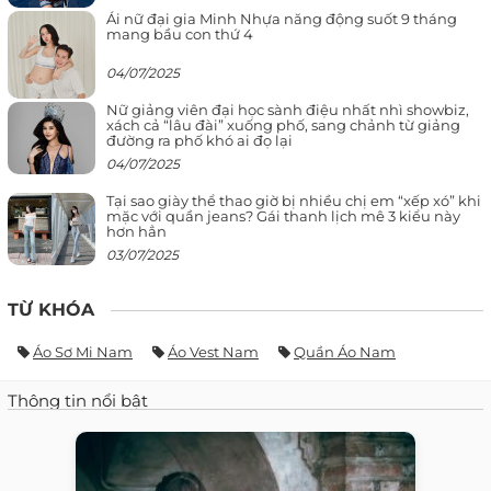
Ái nữ đại gia Minh Nhựa năng động suốt 9 tháng
mang bầu con thứ 4
04/07/2025
Nữ giảng viên đại học sành điệu nhất nhì showbiz,
xách cả “lâu đài” xuống phố, sang chảnh từ giảng
đường ra phố khó ai đọ lại
04/07/2025
Tại sao giày thể thao giờ bị nhiều chị em “xếp xó” khi
mặc với quần jeans? Gái thanh lịch mê 3 kiểu này
hơn hẳn
03/07/2025
TỪ KHÓA
Áo Sơ Mi Nam
Áo Vest Nam
Quần Áo Nam
Thông tin nổi bật