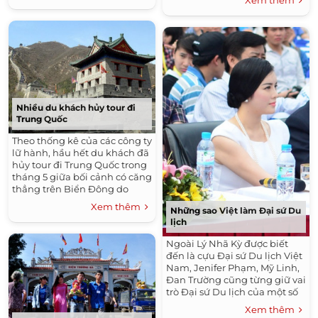
Xem thêm
Nhiều du khách hủy tour đi
Trung Quốc
Theo thống kê của các công ty
lữ hành, hầu hết du khách đã
hủy tour đi Trung Quốc trong
tháng 5 giữa bối cảnh có căng
thẳng trên Biển Đông do
Trung Quốc hạ đặt trái phép
Xem thêm
Những sao Việt làm Đại sứ Du
giàn khoan trên vùng đặc
lịch
quyền kinh tế của Việt Nam.
Ngoài Lý Nhã Kỳ được biết
đến là cựu Đại sứ Du lịch Việt
Nam, Jenifer Phạm, Mỹ Linh,
Đan Trường cũng từng giữ vai
trò Đại sứ Du lịch của một số
nước và vùng lãnh thổ tại Việt
Xem thêm
Nam.