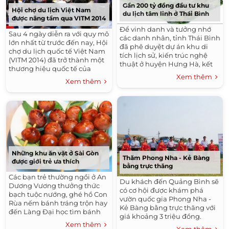
Gần 200 tỷ đồng đầu tư khu
Hội chợ du lịch Việt Nam
du lịch tâm linh ở Thái Bình
được nâng tầm qua VITM 2014
Để vinh danh và tưởng nhớ
Sau 4 ngày diễn ra với quy mô
các danh nhân, tỉnh Thái Bình
lớn nhất từ trước đến nay, Hội
đã phê duyệt dự án khu di
chợ du lịch quốc tế Việt Nam
tích lịch sử, kiến trúc nghệ
(VITM 2014) đã trở thành một
thuật ở huyện Hưng Hà, kết
thương hiệu quốc tế của
nối với các di tích lịch sử cấp
Xem thêm
ngành du lịch.
Xem thêm
quốc gia ở địa phương.
Những khu ăn vặt ở Sài Gòn
Thăm Phong Nha - Kẻ Bàng
được giới trẻ ưa thích
bằng trực thăng
Các bạn trẻ thường ngồi ở An
Du khách đến Quảng Bình sẽ
Dương Vương thưởng thức
có cơ hội được khám phá
bạch tuộc nướng, ghé hồ Con
vườn quốc gia Phong Nha -
Rùa nếm bánh tráng trộn hay
Kẻ Bàng bằng trực thăng với
đến Làng Đại học tìm bánh
giá khoảng 3 triệu đồng.
tráng nướng mỡ hành.
Xem thêm