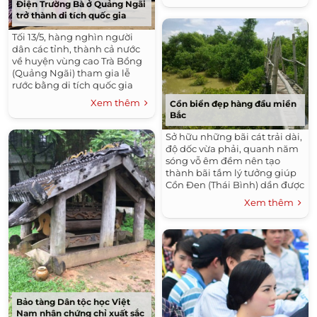
Điện Trường Bà ở Quảng Ngãi
trở thành di tích quốc gia
Tối 13/5, hàng nghìn người
dân các tỉnh, thành cả nước
về huyện vùng cao Trà Bồng
(Quảng Ngãi) tham gia lễ
rước bằng di tích quốc gia
Điện Trường Bà.
Xem thêm
Cồn biển đẹp hàng đầu miền
Bắc
Sở hữu những bãi cát trải dài,
độ dốc vừa phải, quanh năm
sóng vỗ êm đềm nên tạo
thành bãi tắm lý tưởng giúp
Cồn Đen (Thái Bình) dần được
nhiều du khách biết đến.
Xem thêm
Bảo tàng Dân tộc học Việt
Nam nhận chứng chỉ xuất sắc