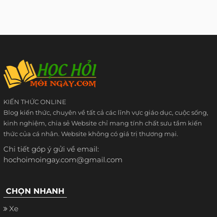
KIẾN THỨC ONLINE
Blog kiến thức, chuyên về tất cả các lĩnh vực giáo dục, cuộc sống,
kinh nghiệm, chia sẻ Website chỉ mang tính chất sưu tầm kiến
thức của cá nhân. Website không có giá trị thương mại.
Chi tiết góp ý gửi về email:
hochoimoingay.com@gmail.com
CHỌN NHANH
Xe