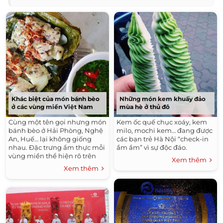
Khác biệt của món bánh bèo
Những món kem khuấy đảo
ở các vùng miền Việt Nam
mùa hè ở thủ đô
Cùng một tên gọi nhưng món
Kem ốc quế chục xoáy, kem
bánh bèo ở Hải Phòng, Nghệ
milo, mochi kem… đang được
An, Huế… lại không giống
các bạn trẻ Hà Nội “check-in
nhau. Đặc trưng ẩm thực mỗi
ầm ầm” vì sự độc đáo.
vùng miền thể hiện rõ trên
Xem thêm
món ăn này.
Xem thêm