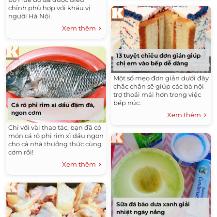
chỉnh phù hợp với khẩu vị
người Hà Nội.
Xem thêm
13 tuyệt chiêu đơn giản giúp
chị em vào bếp dễ dàng
Một số mẹo đơn giản dưới đây
chắc chắn sẽ giúp các bà nội
trợ thoải mái hơn trong việc
bếp núc.
Cá rô phi rim xì dầu đậm đà,
ngon cơm
Xem thêm
Chỉ với vài thao tác, bạn đã có
món cá rô phi rim xì dầu ngon
cho cả nhà thưởng thức cùng
cơm rồi!
Xem thêm
Sữa đá bào dưa xanh giải
nhiệt ngày nắng