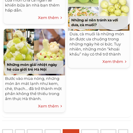
của món chả cá ngần sẽ
khiến bữa ăn nhà bạn thêm
hấp dẫn.
Xem thêm
Những ai nên tránh xa với
dưa, cà muối?
Dưa, cà muối là những món
ăn được ưa chuộng trong
những ngày hè oi bức. Tuy
nhiên, những món “khoái
khẩu” này có thể trở thành
“thủ phạm” gây hại cho sức
Xem thêm
khỏe nếu không biết sử dụng
Những món giải nhiệt ngày
đúng cách.
hè của giới trẻ Hà Nội
Bước vào mùa nóng, những
món ăn mát lạnh như kem,
chè, thạch... đã trở thành một
phần không thể thiếu trong
ẩm thực Hà thành.
Xem thêm