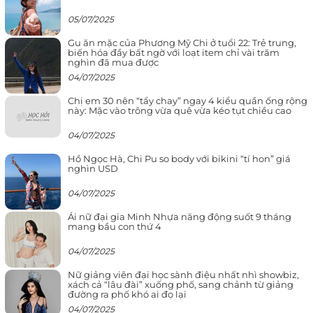
05/07/2025
Gu ăn mặc của Phương Mỹ Chi ở tuổi 22: Trẻ trung,
biến hóa đầy bất ngờ với loạt item chỉ vài trăm
nghìn đã mua được
04/07/2025
Chị em 30 nên “tẩy chay” ngay 4 kiểu quần ống rộng
này: Mặc vào trông vừa quê vừa kéo tụt chiều cao
04/07/2025
Hồ Ngọc Hà, Chi Pu so body với bikini “tí hon” giá
nghìn USD
04/07/2025
Ái nữ đại gia Minh Nhựa năng động suốt 9 tháng
mang bầu con thứ 4
04/07/2025
Nữ giảng viên đại học sành điệu nhất nhì showbiz,
xách cả “lâu đài” xuống phố, sang chảnh từ giảng
đường ra phố khó ai đọ lại
04/07/2025