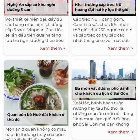
Khai trương cáp treo Nữ
Nghệ An sắp có khu nghỉ
hoàng đạt hai kỷ lục thế giới
dưỡng 5 sao
Cáp treo Nữ Hoàng gồm,
Với thiết kế hiện đại, đầy đủ
Cabin có sức chứa lớn nhất
các hạng mục tiện ích đẳng
thế giới, đạt 230 người/ cabin
cấp 5 sao - Vinpearl Cửa Hội
và cáp treo có trụ cáp cao
sẽ lần đầu tiên đưa hạ tầng
nhất thế giới so với mặt đất,
lưu trú nghỉ dưỡng theo tiêu
trụ cáp T1 cao 188,88 m chính
chuẩn quốc tế tại Nghệ An.
Xem thêm
Xem thêm
thức đi vào hoạt động.
Ba món vặt đường phố dành
cho khách du lịch ở Sài Gòn
Xoài lắc, bánh bạch tuộc
nướng hay tàu hủ thối là
những món ăn mới nổi, đang
Quán bún bò Huế đắt khách ở
“làm mưa làm gió” ở đường
thủ đô
phố Sài Gòn mà bạn không
Món ăn ở quán không có màu
thể bỏ qua khi ghé thăm
Xem thêm
nâu đỏ thường thấy của bún
thành phố.
bò Huế do đã được điều