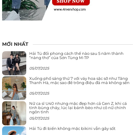
MỚI NHẤT
Hải Tú đổi phong cách thế nào sau 5 năm thành
“nàng thơ” của Sơn Tùng M-TP
05/07/2025
Xuống phố sáng thứ 7 với váy hoa sặc sỡ như Tăng
Thanh Hà, mặc sao để trông điệu đà mà không sến
05/07/2025
Nữ ca sĩ U40 nhưng mặc đẹp hơn cả Gen Z, khi cá
tính bùng cháy, lúc lại bánh bèo như cô nữ chính
ngôn tình
05/07/2025
Hải Tú đi biển không mặc bikini vẫn gây sốt