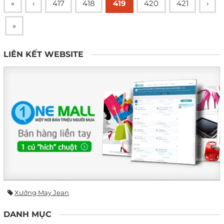
«
‹
417
418
419
420
421
›
»
LIÊN KẾT WEBSITE
Xưởng May Jean
DANH MỤC