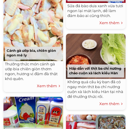
Sữa đá bào dưa xanh vừa tươi
ngon lại mát lạnh, dễ làm
đảm bảo ai cũng thích.
Xem thêm
Cánh gà ướp bia, chiên giòn
ngon mê ly
Thưởng thức món cánh gà
Hấp dẫn với thịt ba chỉ nướng
ướp bia chiên giòn thơm
chảo cuộn xà lách kiểu Hàn
ngon, hương vị đậm đà thật
khó quên.
Không quá cầu kỳ bạn đã có
Xem thêm
ngay món thịt ba chỉ nướng
cuộn xà lách kiểu Hàn tại nhà
để thưởng thức rồi.
Xem thêm