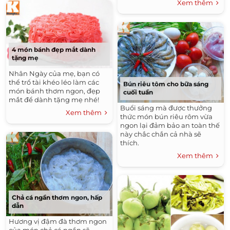
Xem thêm
4 món bánh đẹp mắt dành
tặng mẹ
Nhân Ngày của mẹ, bạn có
thể trổ tài khéo léo làm các
Bún riêu tôm cho bữa sáng
món bánh thơm ngon, đẹp
cuối tuần
mắt để dành tặng mẹ nhé!
Buổi sáng mà được thưởng
Xem thêm
thức món bún riêu rôm vừa
ngon lại đảm bảo an toàn thế
này chắc chắn cả nhà sẽ
thích.
Xem thêm
Chả cá ngần thơm ngon, hấp
dẫn
Hương vị đậm đà thơm ngon