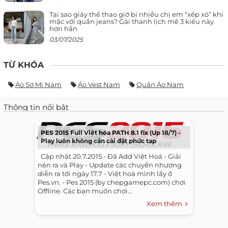
Tại sao giày thể thao giờ bị nhiều chị em “xếp xó” khi
mặc với quần jeans? Gái thanh lịch mê 3 kiểu này
hơn hẳn
03/07/2025
TỪ KHÓA
Áo Sơ Mi Nam
Áo Vest Nam
Quần Áo Nam
Thông tin nổi bật
PES 2015 Full Việt hóa PATH 8.1 fix (Up 18/7) -
Play luôn không cần cài đặt phức tạp
​ ​ Cập nhật 20.7.2015 - Đã Add Việt Hoá - Giải
nén ra và Play - Update các chuyển nhượng
diễn ra tới ngày 17.7 - Việt hoá mình lấy ở
Pes.vn. - Pes 2015 (by chepgamepc.com) chơi
Offline. Các bạn muốn chơi...
Xem thêm