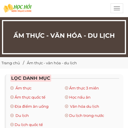
Toggl
navig
ẨM THỰC - VĂN HÓA - DU LỊCH
Trang chủ
Ẩm thực - văn hóa - du lịch
LỌC DANH MỤC
Ẩm thực
Ẩm thực 3 miền
Ẩm thực quốc tế
Học nấu ăn
Địa điểm ăn uống
Văn hóa du lịch
Du lịch
Du lịch trong nước
Du lịch quốc tế