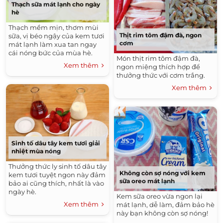
Thạch sữa mát lạnh cho ngày
hè
Thạch mềm mịn, thơm mùi
Thịt rim tôm đậm đà, ngon
sữa, vị béo ngậy của kem tươi
cơm
mát lạnh làm xua tan ngay
cái nóng bức của mùa hè.
Món thịt rim tôm đậm đà,
Xem thêm
ngon miệng thích hợp để
thưởng thức với cơm trắng.
Xem thêm
Sinh tố dâu tây kem tươi giải
nhiệt mùa nóng
Thưởng thức ly sinh tố dâu tây
Không còn sợ nóng với kem
kem tươi tuyệt ngon này đảm
sữa oreo mát lạnh
bảo ai cũng thích, nhất là vào
ngày hè.
Kem sữa oreo vừa ngon lại
Xem thêm
mát lạnh, dễ làm, đảm bảo hè
này bạn không còn sợ nóng!