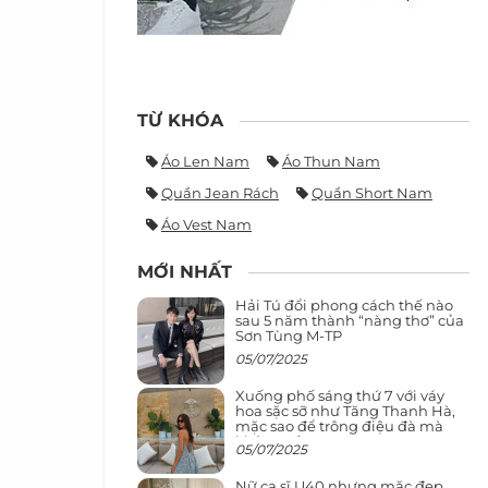
TỪ KHÓA
Áo Len Nam
Áo Thun Nam
Quần Jean Rách
Quần Short Nam
Áo Vest Nam
MỚI NHẤT
Hải Tú đổi phong cách thế nào
sau 5 năm thành “nàng thơ” của
Sơn Tùng M-TP
05/07/2025
Xuống phố sáng thứ 7 với váy
hoa sặc sỡ như Tăng Thanh Hà,
mặc sao để trông điệu đà mà
không sến
05/07/2025
Nữ ca sĩ U40 nhưng mặc đẹp