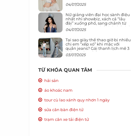
04/07/2025
Nữ giảng viên đại học sành điệu
nhất nhì showbiz, xách cả “lâu
đài” xuống phố, sang chảnh từ
giảng đường ra phố khó ai đọ lại
04/07/2025
Tại sao giày thể thao giờ bị nhiều
chị em “xếp xó” khi mặc với
quần jeans? Gái thanh lịch mê 3
kiểu này hơn hẳn
03/07/2025
TỪ KHÓA QUAN TÂM
hải sản
áo khoác nam
tour cù lao xánh quy nhơn 1 ngày
sửa cân bàn điện tử
trạm cân xe tải điện tử