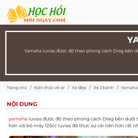
Y
Yamaha luvias được độ theo phong cách Drag bên dưới
Trang chủ
Kiến thức về xe
Xe đẹp
Xe 2 bánh
Yamaha L
NỘI DUNG
yamaha
luvias được độ theo phong cách Drag bên dưới t
hơn với bộ máy 125cc luvias đã thực sự cải tiến hơn rất n