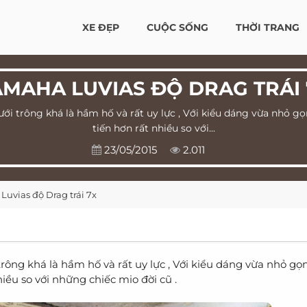
XE ĐẸP
CUỘC SỐNG
THỜI TRANG
AMAHA LUVIAS ĐỘ DRAG TRÁI 
 trông khá là hầm hố và rất uy lực , Với kiểu dáng vừa nhỏ gọn
tiến hơn rất nhiều so với...
23/05/2015
2.011
uvias độ Drag trái 7x
rông khá là hầm hố và rất uy lực , Với kiểu dáng vừa nhỏ gọ
hiều so với những chiếc mio đời cũ .