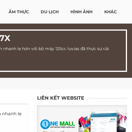
ẨM THỰC
DU LỊCH
HÌNH ẢNH
KHÁC
7X
 nhanh lẹ hơn với bộ máy 125cc luvias đã thực sự cải
LIÊN KẾT WEBSITE
n nhanh lẹ