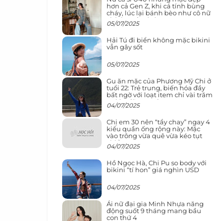
hơn cả Gen Z, khi cá tính bùng
cháy, lúc lại bánh bèo như cô nữ
chính ngôn tình
05/07/2025
Hải Tú đi biển không mặc bikini
vẫn gây sốt
05/07/2025
Gu ăn mặc của Phương Mỹ Chi ở
tuổi 22: Trẻ trung, biến hóa đầy
bất ngờ với loạt item chỉ vài trăm
nghìn đã mua được
04/07/2025
Chị em 30 nên “tẩy chay” ngay 4
kiểu quần ống rộng này: Mặc
vào trông vừa quê vừa kéo tụt
chiều cao
04/07/2025
Hồ Ngọc Hà, Chi Pu so body với
bikini “tí hon” giá nghìn USD
04/07/2025
Ái nữ đại gia Minh Nhựa năng
động suốt 9 tháng mang bầu
con thứ 4