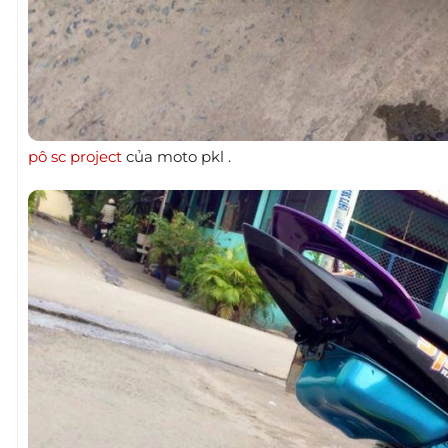
pô sc project
của moto pkl .