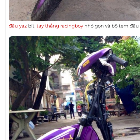
đầu yaz
bít,
tay thắng racingboy
nhỏ gọn và bộ tem đấu t